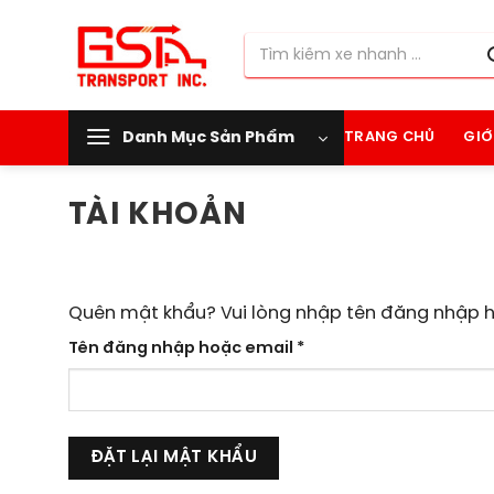
Chuyển
đến
Tìm
nội
kiếm:
dung
Danh Mục Sản Phẩm
TRANG CHỦ
GIỚ
TÀI KHOẢN
Quên mật khẩu? Vui lòng nhập tên đăng nhập ho
Bắt
Tên đăng nhập hoặc email
*
buộc
ĐẶT LẠI MẬT KHẨU