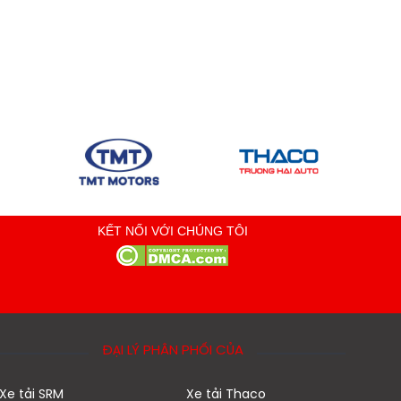
KẾT NỐI VỚI CHÚNG TÔI
ĐẠI LÝ PHÂN PHỐI CỦA
Xe tải SRM
Xe tải Thaco