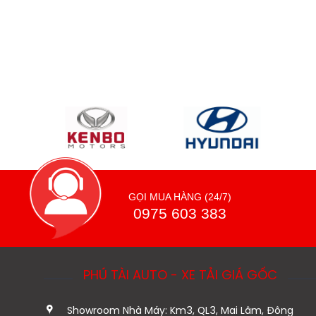
GỌI MUA HÀNG (24/7)
0975 603 383
PHÚ TÀI AUTO - XE TẢI GIÁ GỐC
Showroom Nhà Máy: Km3, QL3, Mai Lâm, Đông