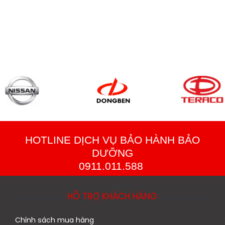
HOTLINE DỊCH VỤ BẢO HÀNH BẢO
DƯỠNG
0911.011.588
HỖ TRỢ KHÁCH HÀNG
Chính sách mua hàng