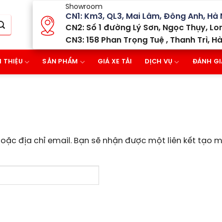
Showroom
CN1: Km3, QL3, Mai Lâm, Đông Anh, Hà 
CN2: Số 1 đường Lý Sơn, Ngọc Thụy, Lon
CN3: 158 Phan Trọng Tuệ , Thanh Trì, Hà
I THIỆU
SẢN PHẨM
GIÁ XE TẢI
DỊCH VỤ
ĐÁNH GI
ặc địa chỉ email. Bạn sẽ nhận được một liên kết tạo m