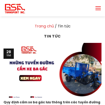
Chuyển
đến
nội
dung
Trang chủ
/
Tin tức
TIN TỨC
28
Th1
Quy định cấm xe ba gác lưu thông trên các tuyến đường