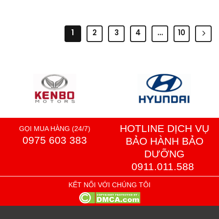
1
2
3
4
…
10
HOTLINE DỊCH VỤ
GỌI MUA HÀNG (24/7)
0975 603 383
BẢO HÀNH BẢO
DƯỠNG
0911.011.588
KẾT NỐI VỚI CHÚNG TÔI