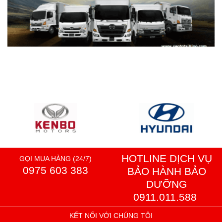
HOTLINE DỊCH VỤ
GỌI MUA HÀNG (24/7)
0975 603 383
BẢO HÀNH BẢO
DƯỠNG
0911.011.588
KẾT NỐI VỚI CHÚNG TÔI