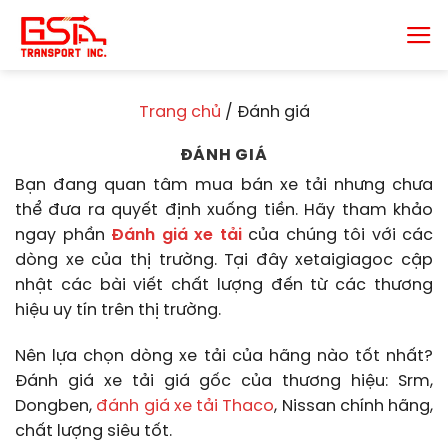
Chuyển
đến
nội
dung
Trang chủ
/
Đánh giá
ĐÁNH GIÁ
Bạn đang quan tâm mua bán xe tải nhưng chưa
thể đưa ra quyết định xuống tiền. Hãy tham khảo
ngay phần
Đánh giá xe tải
của chúng tôi với các
dòng xe của thị trường. Tại đây xetaigiagoc cập
nhật các bài viết chất lượng đến từ các thương
hiệu uy tín trên thị trường.
Nên lựa chọn dòng xe tải của hãng nào tốt nhất?
Đánh giá xe tải giá gốc của thương hiệu: Srm,
Dongben,
đánh giá xe tải Thaco
, Nissan chính hãng,
chất lượng siêu tốt.