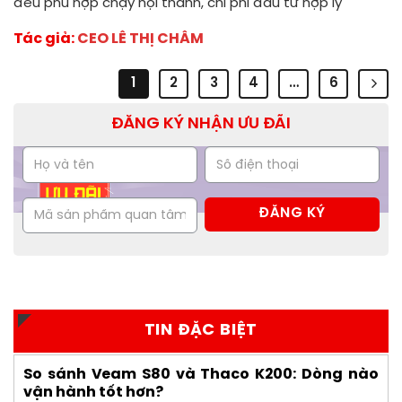
đều phù hợp chạy nội thành, chi phí đầu tư hợp lý
Tác giả:
CEO LÊ THỊ CHÂM
1
2
3
4
…
6
ĐĂNG KÝ NHẬN ƯU ĐÃI
TIN ĐẶC BIỆT
So sánh Veam S80 và Thaco K200: Dòng nào
vận hành tốt hơn?