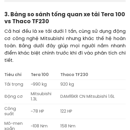
3. Bảng so sánh tổng quan xe tải Tera 100
vs Thaco TF230
Cả hai đều là xe tải dưới 1 tấn, cùng sử dụng động
cơ công nghệ Mitsubishi nhưng khác thế hệ hoàn
toàn. Bảng dưới đây giúp mọi người nắm nhanh
điểm khác biệt chính trước khi đi vào phân tích chi
tiết.
Tiêu chí
Tera 100
Thaco TF230
Tải trọng
~990 kg
920 kg
Mitsubishi
Động cơ
DAM16KR CN Mitsubishi 1.6L
1.3L
Công
~78 HP
122 HP
suất
Mô-men
~108 Nm
158 Nm
xoắn