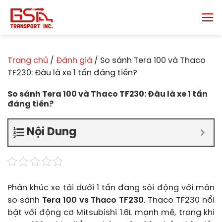
Chuyển
đến
nội
dung
Trang chủ
/
Đánh giá
/
So sánh Tera 100 và Thaco
TF230: Đâu là xe 1 tấn đáng tiền?
So sánh Tera 100 và Thaco TF230: Đâu là xe 1 tấn
đáng tiền?
Nội Dung
Phân khúc xe tải dưới 1 tấn đang sôi động với màn
so sánh
Tera 100 vs Thaco TF230
. Thaco TF230 nổi
bật với động cơ Mitsubishi 1.6L mạnh mẽ, trong khi