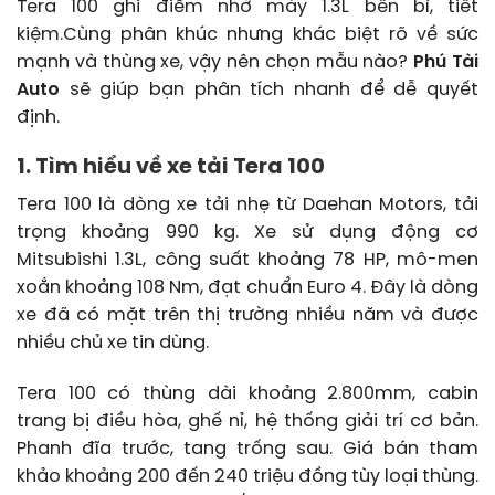
Tera 100 ghi điểm nhờ máy 1.3L bền bỉ, tiết
kiệm.Cùng phân khúc nhưng khác biệt rõ về sức
mạnh và thùng xe, vậy nên chọn mẫu nào?
Phú Tài
Auto
sẽ giúp bạn phân tích nhanh để dễ quyết
định.
1. Tìm hiểu về xe tải Tera 100
Tera 100 là dòng xe tải nhẹ từ Daehan Motors, tải
trọng khoảng 990 kg. Xe sử dụng động cơ
Mitsubishi 1.3L, công suất khoảng 78 HP, mô-men
xoắn khoảng 108 Nm, đạt chuẩn Euro 4. Đây là dòng
xe đã có mặt trên thị trường nhiều năm và được
nhiều chủ xe tin dùng.
Tera 100 có thùng dài khoảng 2.800mm, cabin
trang bị điều hòa, ghế nỉ, hệ thống giải trí cơ bản.
Phanh đĩa trước, tang trống sau. Giá bán tham
khảo khoảng 200 đến 240 triệu đồng tùy loại thùng.