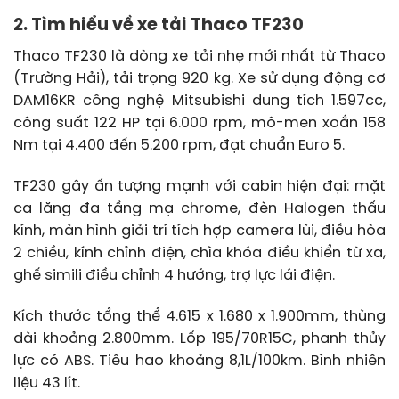
2. Tìm hiểu về xe tải Thaco TF230
Thaco TF230 là dòng xe tải nhẹ mới nhất từ Thaco
(Trường Hải), tải trọng 920 kg. Xe sử dụng động cơ
DAM16KR công nghệ Mitsubishi dung tích 1.597cc,
công suất 122 HP tại 6.000 rpm, mô-men xoắn 158
Nm tại 4.400 đến 5.200 rpm, đạt chuẩn Euro 5.
TF230 gây ấn tượng mạnh với cabin hiện đại: mặt
ca lăng đa tầng mạ chrome, đèn Halogen thấu
kính, màn hình giải trí tích hợp camera lùi, điều hòa
2 chiều, kính chỉnh điện, chìa khóa điều khiển từ xa,
ghế simili điều chỉnh 4 hướng, trợ lực lái điện.
Kích thước tổng thể 4.615 x 1.680 x 1.900mm, thùng
dài khoảng 2.800mm. Lốp 195/70R15C, phanh thủy
lực có ABS. Tiêu hao khoảng 8,1L/100km. Bình nhiên
liệu 43 lít.