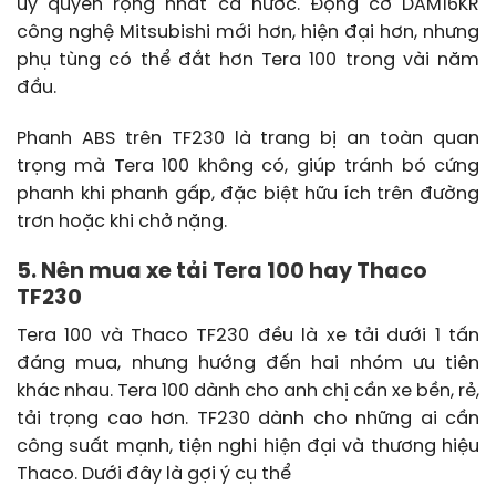
ủy quyền rộng nhất cả nước. Động cơ DAM16KR
công nghệ Mitsubishi mới hơn, hiện đại hơn, nhưng
phụ tùng có thể đắt hơn Tera 100 trong vài năm
đầu.
Phanh ABS trên TF230 là trang bị an toàn quan
trọng mà Tera 100 không có, giúp tránh bó cứng
phanh khi phanh gấp, đặc biệt hữu ích trên đường
trơn hoặc khi chở nặng.
5. Nên mua xe tải Tera 100 hay Thaco
TF230
Tera 100 và Thaco TF230 đều là xe tải dưới 1 tấn
đáng mua, nhưng hướng đến hai nhóm ưu tiên
khác nhau. Tera 100 dành cho anh chị cần xe bền, rẻ,
tải trọng cao hơn. TF230 dành cho những ai cần
công suất mạnh, tiện nghi hiện đại và thương hiệu
Thaco. Dưới đây là gợi ý cụ thể