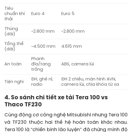
Tiêu
chuẩn khí
Euro 4
Euro 5
thải
Thùng
~2.800 mm
~2.800 mm
(dài)
Tổng thể
~4.500 mm
4.615 mm
(dài)
Phanh
An toàn
đĩa/tang
ABS, camera lùi
trống
ĐH, ghế nỉ,
ĐH 2 chiều, màn hình AVN,
Tiện nghi
radio
camera lùi, chìa khóa từ xa
4. So sánh chi tiết xe tải Tera 100 vs
Thaco TF230
Cùng động cơ công nghệ Mitsubishi nhưng Tera 100
và TF230 thuộc hai thế hệ hoàn toàn khác nhau.
Tera 100 là “chiến binh lão luyện” đã chứng minh độ