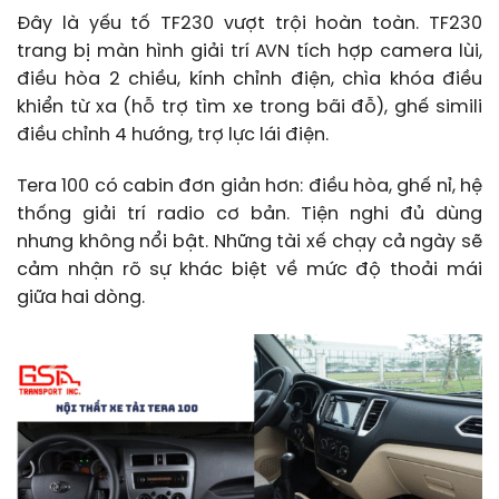
Đây là yếu tố TF230 vượt trội hoàn toàn. TF230
trang bị màn hình giải trí AVN tích hợp camera lùi,
điều hòa 2 chiều, kính chỉnh điện, chìa khóa điều
khiển từ xa (hỗ trợ tìm xe trong bãi đỗ), ghế simili
điều chỉnh 4 hướng, trợ lực lái điện.
Tera 100 có cabin đơn giản hơn: điều hòa, ghế nỉ, hệ
thống giải trí radio cơ bản. Tiện nghi đủ dùng
nhưng không nổi bật. Những tài xế chạy cả ngày sẽ
cảm nhận rõ sự khác biệt về mức độ thoải mái
giữa hai dòng.