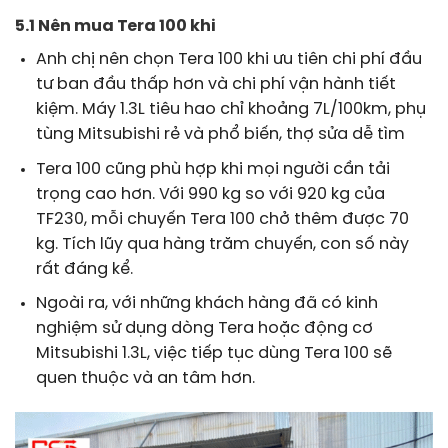
5.1 Nên mua Tera 100 khi
Anh chị nên chọn Tera 100 khi ưu tiên chi phí đầu
tư ban đầu thấp hơn và chi phí vận hành tiết
kiệm. Máy 1.3L tiêu hao chỉ khoảng 7L/100km, phụ
tùng Mitsubishi rẻ và phổ biến, thợ sửa dễ tìm
Tera 100 cũng phù hợp khi mọi người cần tải
trọng cao hơn. Với 990 kg so với 920 kg của
TF230, mỗi chuyến Tera 100 chở thêm được 70
kg. Tích lũy qua hàng trăm chuyến, con số này
rất đáng kể.
Ngoài ra, với những khách hàng đã có kinh
nghiệm sử dụng dòng Tera hoặc động cơ
Mitsubishi 1.3L, việc tiếp tục dùng Tera 100 sẽ
quen thuộc và an tâm hơn.