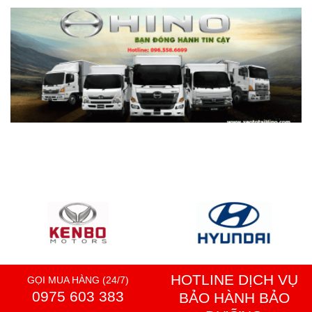
HOTLINE DỊCH VỤ
GỌI MUA HÀNG (24/7)
0975 603 383
BẢO HÀNH BẢO