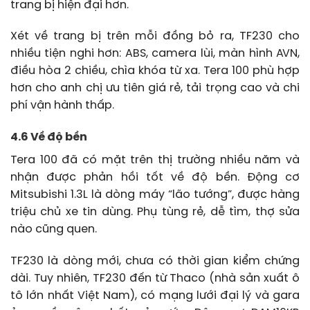
trang bị hiện đại hơn.
Xét về trang bị trên mỗi đồng bỏ ra, TF230 cho
nhiều tiện nghi hơn: ABS, camera lùi, màn hình AVN,
điều hòa 2 chiều, chìa khóa từ xa. Tera 100 phù hợp
hơn cho anh chị ưu tiên giá rẻ, tải trọng cao và chi
phí vận hành thấp.
4.6 Về độ bền
Tera 100 đã có mặt trên thị trường nhiều năm và
nhận được phản hồi tốt về độ bền. Động cơ
Mitsubishi 1.3L là dòng máy “lão tướng”, được hàng
triệu chủ xe tin dùng. Phụ tùng rẻ, dễ tìm, thợ sửa
nào cũng quen.
TF230 là dòng mới, chưa có thời gian kiểm chứng
dài. Tuy nhiên, TF230 đến từ Thaco (nhà sản xuất ô
tô lớn nhất Việt Nam), có mạng lưới đại lý và gara