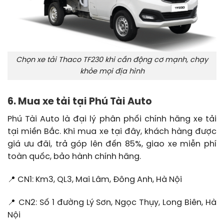
Chọn xe tải Thaco TF230 khi cần động cơ mạnh, chạy
khỏe mọi địa hình
6. Mua xe tải tại Phú Tài Auto
Phú Tài Auto là đại lý phân phối chính hãng xe tải
tại miền Bắc. Khi mua xe tại đây, khách hàng được
giá ưu đãi, trả góp lên đến 85%, giao xe miễn phí
toàn quốc, bảo hành chính hãng.
📍 CN1: Km3, QL3, Mai Lâm, Đông Anh, Hà Nội
📍 CN2: Số 1 đường Lý Sơn, Ngọc Thụy, Long Biên, Hà
Nội