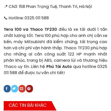
📍 CN3: 158 Phan Trọng Tuệ, Thanh Trì, Hà Nội
📞 Hotline: 0325 011 588
Tera 100 va Thaco TF230
đều là xe tải dưới 1 tấn
chất lượng tốt. Tera 100 phù hợp cho anh chị cần xe
bền, máy Mitsubishi đã kiểm chứng, tải trọng cao
hơn và chi phí vận hành thấp. Thaco TF230 phù hợp
cho những ai cần công suất 122 HP mạnh nhất
phân khúc, trang bị ABS, camera lùi và thương hiệu
Thaco uy tín. Liên hệ
Phú Tài Auto
qua hotline 0325
011 588 để được tư vấn chi tiết!
CÁC TIN BÀI KHÁC