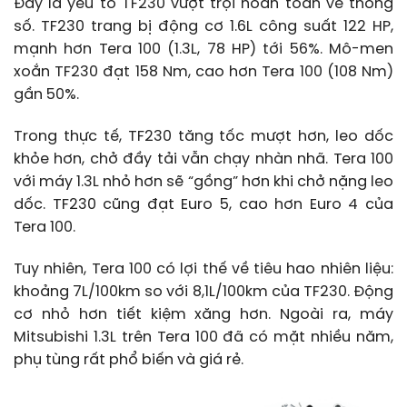
Đây là yếu tố TF230 vượt trội hoàn toàn về thông
số. TF230 trang bị động cơ 1.6L công suất 122 HP,
mạnh hơn Tera 100 (1.3L, 78 HP) tới 56%. Mô-men
xoắn TF230 đạt 158 Nm, cao hơn Tera 100 (108 Nm)
gần 50%.
Trong thực tế, TF230 tăng tốc mượt hơn, leo dốc
khỏe hơn, chở đầy tải vẫn chạy nhàn nhã. Tera 100
với máy 1.3L nhỏ hơn sẽ “gồng” hơn khi chở nặng leo
dốc. TF230 cũng đạt Euro 5, cao hơn Euro 4 của
Tera 100.
Tuy nhiên, Tera 100 có lợi thế về tiêu hao nhiên liệu:
khoảng 7L/100km so với 8,1L/100km của TF230. Động
cơ nhỏ hơn tiết kiệm xăng hơn. Ngoài ra, máy
Mitsubishi 1.3L trên Tera 100 đã có mặt nhiều năm,
phụ tùng rất phổ biến và giá rẻ.