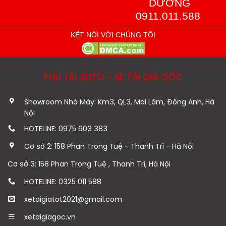
DƯỠNG
0911.011.588
KẾT NỐI VỚI CHÚNG TÔI
PHÚ TÀI AUTO - XE TẢI GIÁ GỐC
Showroom Nhà Máy: Km3, QL3, Mai Lâm, Đông Anh, Hà
Nội
HOTELINE: 0975 603 383
Cơ sở 2: 158 Phan Trọng Tuệ - Thanh Trì - Hà Nội
Cơ sở 3: 158 Phan Trọng Tuệ , Thanh Trì, Hà Nội
HOTELINE: 0325 011 588
xetaigiatot2021@gmail.com
xetaigiagoc.vn