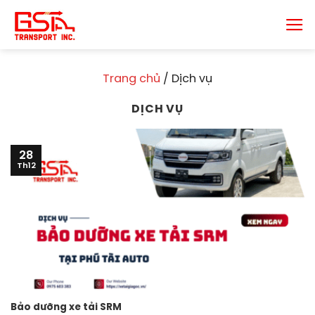
Chuyển
đến
nội
dung
Trang chủ
/
Dịch vụ
DỊCH VỤ
28
Th12
Bảo dưỡng xe tải SRM