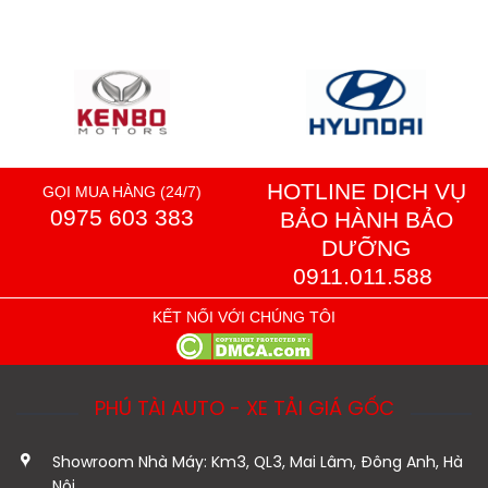
HOTLINE DỊCH VỤ
GỌI MUA HÀNG (24/7)
0975 603 383
BẢO HÀNH BẢO
DƯỠNG
0911.011.588
KẾT NỐI VỚI CHÚNG TÔI
PHÚ TÀI AUTO - XE TẢI GIÁ GỐC
Showroom Nhà Máy: Km3, QL3, Mai Lâm, Đông Anh, Hà
Nội