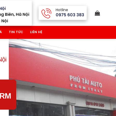
Nội
Hotline
g Biên, Hà Nội
0975 603 383
 Nội
Á
TIN TỨC
LIÊN HỆ