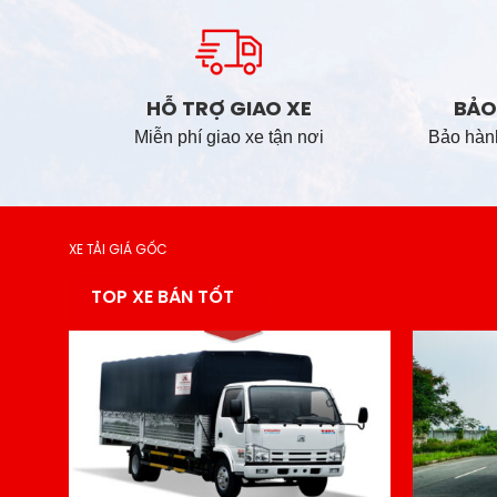
TẠ
HỖ TRỢ GIAO XE
BẢO
Miễn phí giao xe tận nơi
Bảo hành
XE TẢI GIÁ GỐC
TOP XE BÁN TỐT