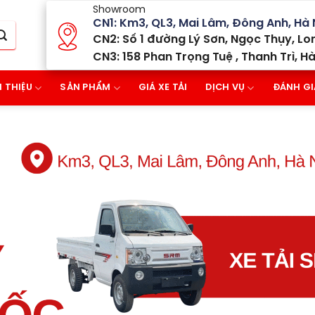
Showroom
CN1: Km3, QL3, Mai Lâm, Đông Anh, Hà 
CN2: Số 1 đường Lý Sơn, Ngọc Thụy, Lon
CN3: 158 Phan Trọng Tuệ , Thanh Trì, Hà
I THIỆU
SẢN PHẨM
GIÁ XE TẢI
DỊCH VỤ
ĐÁNH GI