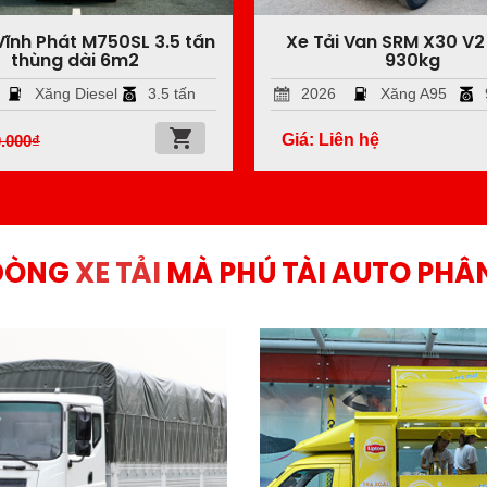
Vĩnh Phát M750SL 3.5 tấn
Xe Tải Van SRM X30 V2
thùng dài 6m2
930kg
Xăng Diesel
3.5 tấn
2026
Xăng A95
Giá: Liên hệ
.000
₫
DÒNG
XE TẢI
MÀ PHÚ TÀI AUTO PHÂ