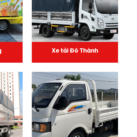
g
Xe tải Đô Thành