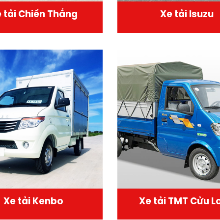
 tải Chiến Thắng
Xe tải Isuzu