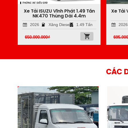
chỗ
Xe Tải ISUZU Vĩnh Phát 1.49 Tấn
Xe Tải 
NK470 Thùng Dài 4.4m
g
2026
Xăng Diesel
1.49 Tấn
2026
650.000.000
₫
695.000
CÁC 