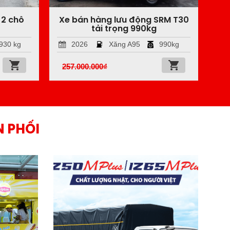
 2 chỗ
Xe bán hàng lưu động SRM T30
tải trọng 990kg
930 kg
2026
Xăng A95
990kg
257.000.000
₫
N PHỐI