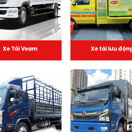
Xe Tải Veam
Xe tải lưu độn