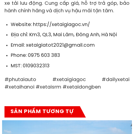
xe tải lưu động. Cung cấp giá, hỗ trợ trả góp, bảo
hành chính hãng và dịch vụ hậu mãi tận tâm.
Website: https://xetaigiagoc.vn/
Địa chỉ: Km3, QL3, Mai Lâm, Đông Anh, Hà Nội
Email: xetaigiatot2021@gmail.com
Phone: 0975 603 383
MST: 0109032313
#phutaiauto #xetaigiagoc #dailyxetai
#xetaihanoi #xetaisrm #xetaidongben
SẢN PHẨM TƯƠNG TỰ