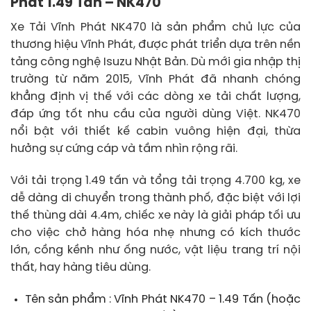
Phát 1.49 Tấn – NK470
Xe Tải Vĩnh Phát NK470 là sản phẩm chủ lực của
thương hiệu Vĩnh Phát, được phát triển dựa trên nền
tảng công nghệ Isuzu Nhật Bản. Dù mới gia nhập thị
trường từ năm 2015, Vĩnh Phát đã nhanh chóng
khẳng định vị thế với các dòng xe tải chất lượng,
đáp ứng tốt nhu cầu của người dùng Việt. NK470
nổi bật với thiết kế cabin vuông hiện đại, thừa
hưởng sự cứng cáp và tầm nhìn rộng rãi.
Với tải trọng 1.49 tấn và tổng tải trọng 4.700 kg, xe
dễ dàng di chuyển trong thành phố, đặc biệt với lợi
thế thùng dài 4.4m, chiếc xe này là giải pháp tối ưu
cho việc chở hàng hóa nhẹ nhưng có kích thước
lớn, cồng kềnh như ống nước, vật liệu trang trí nội
thất, hay hàng tiêu dùng.
Tên sản phẩm : Vĩnh Phát NK470 – 1.49 Tấn (hoặc