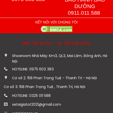
DƯỠNG
0911.011.588
KẾT NỐI VỚI CHÚNG TÔI
PHÚ TÀI AUTO - XE TẢI GIÁ GỐC
Showroom Nhà Máy: Km3, QL3, Mai Lâm, Đông Anh, Hà
Nội
HOTELINE: 0975 603 383
Cơ sở 2: 158 Phan Trọng Tuệ - Thanh Trì - Hà Nội
Cơ sở 3: 158 Phan Trọng Tuệ , Thanh Trì, Hà Nội
HOTELINE: 0325 011 588
xetaigiatot2021@gmail.com