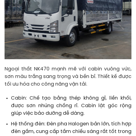
Ngoại thất NK470 mạnh mẽ với cabin vuông vức,
sơn màu trắng sang trọng và bền bỉ. Thiết kế được
tối ưu hóa cho công năng vận tải.
Cabin: Chế tạo bằng thép không gỉ, liền khối,
được sơn nhúng chống rỉ. Cabin lật góc rộng
giúp việc bảo dưỡng dễ dàng.
Hệ thống đèn: Đèn pha Halogen bản lớn, tích hợp
đèn gầm, cung cấp tầm chiếu sáng rất tốt trong