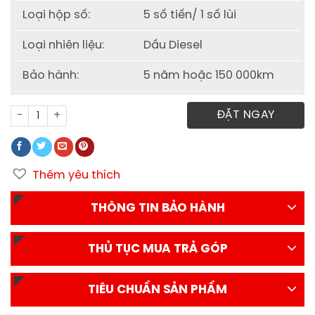
Loại hộp số:
5 số tiến/ 1 số lùi
Loại nhiên liệu:
Dầu Diesel
Bảo hành:
5 năm hoặc 150 000km
Xe Tải ISUZU Vĩnh Phát 1.49 Tấn NK470 Thùng Dài 4.4m số
ĐẶT NGAY
Thêm yêu thích
THÔNG TIN BẢO HÀNH
THỦ TỤC MUA TRẢ GÓP
TIÊU CHUẨN SẢN PHẨM