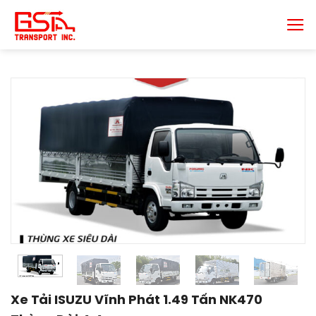
Chuyển
đến
nội
dung
Xe Tải ISUZU Vĩnh Phát 1.49 Tấn NK470