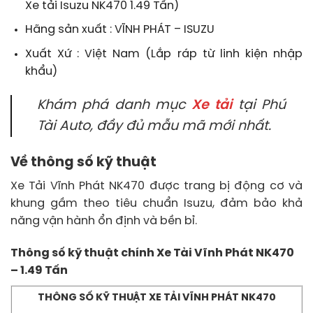
Xe tải Isuzu NK470 1.49 Tấn)
Hãng sản xuất : VĨNH PHÁT – ISUZU
Xuất Xứ : Việt Nam (Lắp ráp từ linh kiện nhập
khẩu)
Khám phá danh mục
Xe tải
tại Phú
Tài Auto, đầy đủ mẫu mã mới nhất.
Về thông số kỹ thuật
Xe Tải Vĩnh Phát NK470 được trang bị động cơ và
khung gầm theo tiêu chuẩn Isuzu, đảm bảo khả
năng vận hành ổn định và bền bỉ.
Thông số kỹ thuật chính Xe Tải Vĩnh Phát NK470
– 1.49 Tấn
THÔNG SỐ KỸ THUẬT XE TẢI VĨNH PHÁT NK470