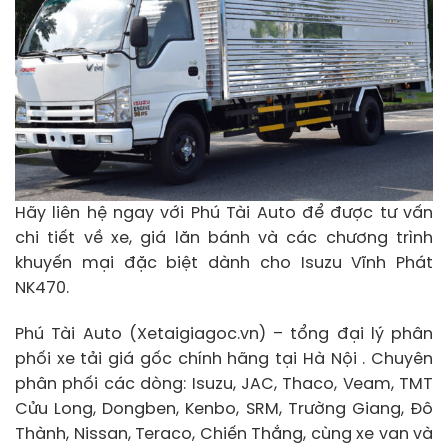
Hãy liên hệ ngay với Phú Tài Auto để được tư vấn
chi tiết về xe, giá lăn bánh và các chương trình
khuyến mại đặc biệt dành cho Isuzu Vĩnh Phát
NK470.
Phú Tài Auto (Xetaigiagoc.vn) – tổng đại lý phân
phối xe tải giá gốc chính hãng tại Hà Nội . Chuyên
phân phối các dòng: Isuzu, JAC, Thaco, Veam, TMT
Cửu Long, Dongben, Kenbo, SRM, Trường Giang, Đô
Thành, Nissan, Teraco, Chiến Thắng, cùng xe van và