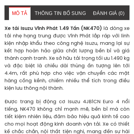
MÔ TẢ
THÔNG TIN BỔ SUNG
ĐÁNH GIÁ (0)
Xe tải Isuzu Vĩnh Phát 1.49 Tấn (NK470)
là dòng xe
tải nhẹ hạng trung được Vĩnh Phát lắp ráp với linh
kiện nhập khẩu theo công nghệ Isuzu, mang lại sự
kết hợp hoàn hảo giữa chất lượng bền bỉ và giá
thành cạnh tranh. Xe sở hữu tải trọng tối ưu 1.490 kg
và đặc biệt là chiều dài thùng ấn tượng lên tới
4.4m, rất phù hợp cho việc vận chuyển các mặt
hàng cồng kềnh, chiếm nhiều thể tích trong điều
kiện lưu thông nội thành.
Được trang bị động cơ Isuzu 4JB1CN Euro 4 nổi
tiếng, NK470 không chỉ mạnh mẽ, bền bỉ mà còn
tiết kiệm nhiên liệu, đảm bảo hiệu quả kinh tế cao
cho mọi hoạt động kinh doanh vận tải. Xe có thiết
kế chắc chắn, nội thất tiện nghi, mang đến sự hài