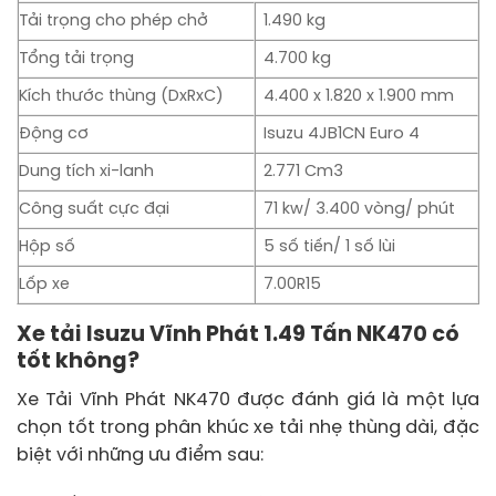
Tải trọng cho phép chở
1.490 kg
Tổng tải trọng
4.700 kg
Kích thước thùng (DxRxC)
4.400 x 1.820 x 1.900 mm
Động cơ
Isuzu 4JB1CN Euro 4
Dung tích xi-lanh
2.771 Cm3
Công suất cực đại
71 kw/ 3.400 vòng/ phút
Hộp số
5 số tiến/ 1 số lùi
Lốp xe
7.00R15
Xe tải Isuzu Vĩnh Phát 1.49 Tấn NK470 có
tốt không?
Xe Tải Vĩnh Phát NK470 được đánh giá là một lựa
chọn tốt trong phân khúc xe tải nhẹ thùng dài, đặc
biệt với những ưu điểm sau: