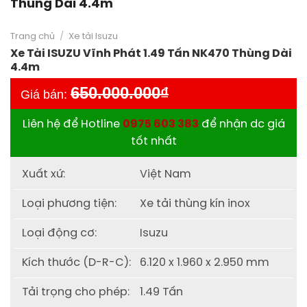
Thùng Dài 4.4m
Trang chủ
/
Xe tải Isuzu
Xe Tải ISUZU Vĩnh Phát 1.49 Tấn NK470 Thùng Dài
4.4m
650.000.000
₫
Giá bán:
Liên hệ để Hotline
0975 603 383
để nhận dc giá
tốt nhất
Xuất xứ:
Việt Nam
Loại phương tiện:
Xe tải thùng kín inox
Loại động cơ:
Isuzu
Kích thước (D-R-C):
6.120 x 1.960 x 2.950 mm
Tải trọng cho phép:
1.49 Tấn