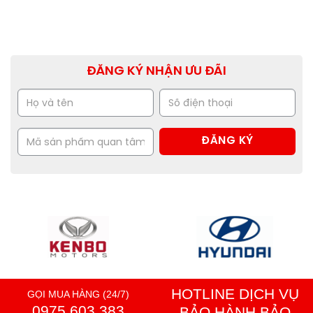
ĐĂNG KÝ NHẬN ƯU ĐÃI
HOTLINE DỊCH VỤ
GỌI MUA HÀNG (24/7)
0975 603 383
BẢO HÀNH BẢO