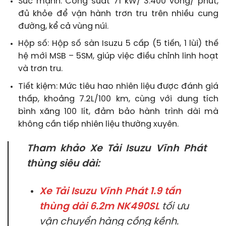
Sức mạnh: Công suất 71 kW/ 3.400 vòng/ phút,
đủ khỏe để vận hành trơn tru trên nhiều cung
đường, kể cả vùng núi.
Hộp số: Hộp số sàn Isuzu 5 cấp (5 tiến, 1 lùi) thế
hệ mới MSB – 5SM, giúp việc điều chỉnh linh hoạt
và trơn tru.
Tiết kiệm: Mức tiêu hao nhiên liệu được đánh giá
thấp, khoảng 7.2L/100 km, cùng với dung tích
bình xăng 100 lít, đảm bảo hành trình dài mà
không cần tiếp nhiên liệu thường xuyên.
Tham khảo Xe Tải Isuzu Vĩnh Phát
thùng siêu dài:
Xe Tải Isuzu Vĩnh Phát 1.9 tấn
thùng dài 6.2m NK490SL
tối ưu
vận chuyển hàng cồng kềnh.