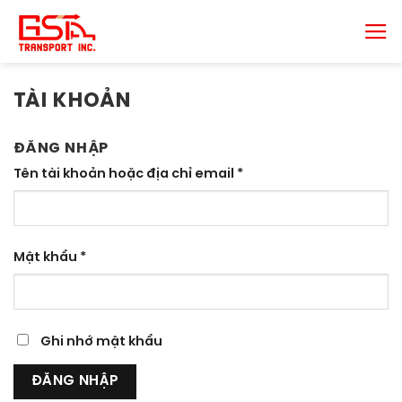
Chuyển
đến
nội
dung
TÀI KHOẢN
ĐĂNG NHẬP
Tên tài khoản hoặc địa chỉ email
*
Mật khẩu
*
Ghi nhớ mật khẩu
ĐĂNG NHẬP