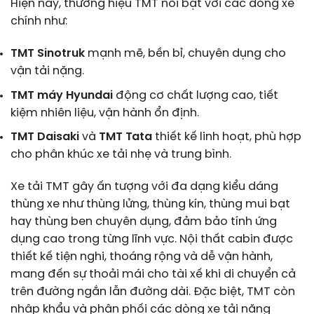
Hiện nay, thương hiệu TMT nổi bật với các dòng xe
chính như:
TMT Sinotruk
mạnh mẽ, bền bỉ, chuyên dụng cho
vận tải nặng.
TMT máy Hyundai
động cơ chất lượng cao, tiết
kiệm nhiên liệu, vận hành ổn định.
TMT Daisaki
và
TMT Tata
thiết kế linh hoạt, phù hợp
cho phân khúc xe tải nhẹ và trung bình.
Xe tải TMT gây ấn tượng với đa dạng kiểu dáng
thùng xe như thùng lửng, thùng kín, thùng mui bạt
hay thùng ben chuyên dụng, đảm bảo tính ứng
dụng cao trong từng lĩnh vực. Nội thất cabin được
thiết kế tiện nghi, thoáng rộng và dễ vận hành,
mang đến sự thoải mái cho tài xế khi di chuyển cả
trên đường ngắn lẫn đường dài. Đặc biệt, TMT còn
nhập khẩu và phân phối các dòng xe tải nặng