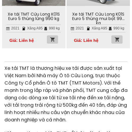
Xe tải TMT Cửu Long K01S
Xe tải TMT Cửu Long K01S
Euro 5 thùng lửng 990 kg
Euro 5 thùng mui bạt 990
kg
2021
Xăng A95
990 kg
2021
Xăng A95
990 kg
Giá: Liên hệ
Giá: Liên hệ
Xe tải TMT là thương hiệu xe tải được sản xuất tại
Việt Nam bởi Nhà máy Ô tô Cửu Long, trực thuộc
Công ty Cổ phần Ô tô TMT (TMT Motors). Với thế
mạnh trong lắp ráp và phân phối, TMT cung cấp đa
dạng các dòng xe tải từ xe tải nhẹ đến xe tải nặng,
với tải trọng trải rộng từ 500kg đến 40 tấn, đáp ứng
linh hoạt nhiều nhu cầu vận chuyển khác nhau của
doanh nghiệp và cá nhân.