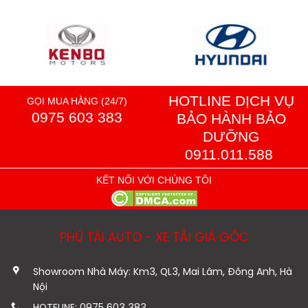
HOTLINE DỊCH VỤ
GỌI MUA HÀNG (24/7)
0975 603 383
BẢO HÀNH BẢO
DƯỠNG
0911.011.588
KẾT NỐI VỚI CHÚNG TÔI
PHÚ TÀI AUTO - XE TẢI GIÁ GỐC
Showroom Nhà Máy: Km3, QL3, Mai Lâm, Đông Anh, Hà
Nội