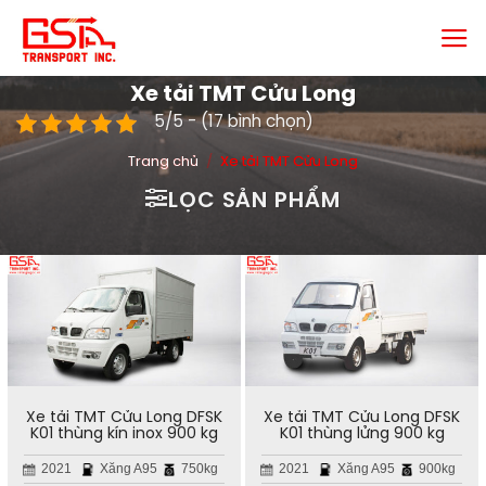
Chuyển
đến
nội
Xe tải TMT Cửu Long
dung
5/5 - (17 bình chọn)
Trang chủ
/
Xe tải TMT Cửu Long
LỌC SẢN PHẨM
Xe tải TMT Cửu Long DFSK
Xe tải TMT Cửu Long DFSK
K01 thùng kín inox 900 kg
K01 thùng lửng 900 kg
2021
Xăng A95
750kg
2021
Xăng A95
900kg