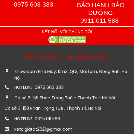
0975 603 383
BẢO HÀNH BẢO
DƯỠNG
0911.011.588
KẾT NỐI VỚI CHÚNG TÔI
PHÚ TÀI AUTO - XE TẢI GIÁ GỐC
Showroom Nhà Máy: Km3, QL3, Mai Lâm, Đông Anh, Hà
Nội
HOTELINE: 0975 603 383
Cơ sở 2: 158 Phan Trọng Tuệ - Thanh Trì - Hà Nội
Cơ sở 3: 158 Phan Trọng Tuệ , Thanh Trì, Hà Nội
HOTELINE: 0325 011 588
xetaigiatot2021@gmail.com