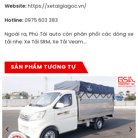
Website:
https://xetaigiagoc.vn/
Hotline:
0975 603 383
Ngoài ra, Phú Tài auto còn phân phối các dòng xe
tải nhẹ: Xe Tải SRM, Xe Tải Veam….
SẢN PHẨM TƯƠNG TỰ