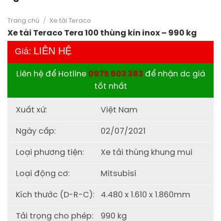
Trang chủ
/
Xe tải Teraco
Xe tải Teraco Tera 100 thùng kín inox – 990 kg
LIÊN HỆ
Giá:
Liên hệ để Hotline
0975 603 383
để nhận dc giá
tốt nhất
Xuất xứ:
Việt Nam
Ngày cấp:
02/07/2021
Loại phương tiện:
Xe tải thùng khung mui
Loại động cơ:
Mitsubisi
Kích thước (D-R-C):
4.480 x 1.610 x 1.860mm
Tải trọng cho phép:
990 kg