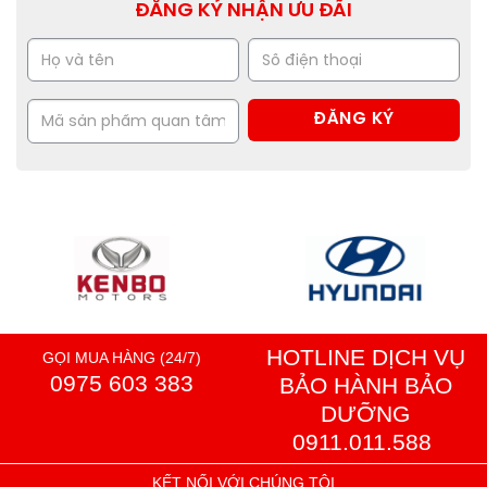
ĐĂNG KÝ NHẬN ƯU ĐÃI
HOTLINE DỊCH VỤ
GỌI MUA HÀNG (24/7)
0975 603 383
BẢO HÀNH BẢO
DƯỠNG
0911.011.588
KẾT NỐI VỚI CHÚNG TÔI