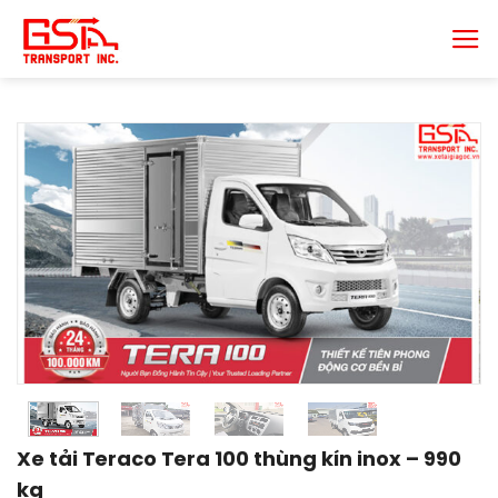
Chuyển
đến
nội
dung
Xe tải Teraco Tera 100 thùng kín inox – 990
kg