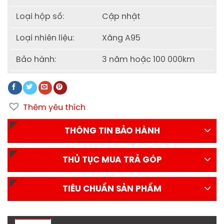
Loại hộp số:
Cập nhật
Loại nhiên liệu:
Xăng A95
Bảo hành:
3 năm hoặc 100 000km
Thêm yêu thích
THÔNG TIN BẢO HÀNH
THỦ TỤC MUA TRẢ GÓP
TIÊU CHUẨN SẢN PHẨM