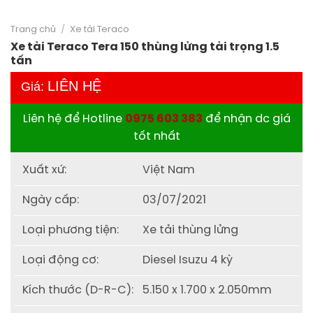
Trang chủ
/
Xe tải Teraco
Xe tải Teraco Tera 150 thùng lửng tải trọng 1.5
tấn
LIÊN HỆ
Giá:
Liên hệ để Hotline
0975 603 383
để nhận dc giá
tốt nhất
Xuất xứ:
Việt Nam
Ngày cấp:
03/07/2021
Loại phương tiện:
Xe tải thùng lửng
Loại động cơ:
Diesel Isuzu 4 kỳ
Kích thước (D-R-C):
5.150 x 1.700 x 2.050mm