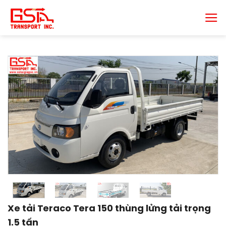
Chuyển
đến
nội
dung
Xe tải Teraco Tera 150 thùng lửng tải trọng
1.5 tấn