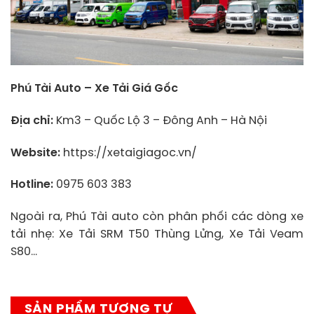
Phú Tài Auto – Xe Tải Giá Gốc
Địa chỉ:
Km3 – Quốc Lộ 3 – Đông Anh – Hà Nội
Website:
https://xetaigiagoc.vn/
Hotline:
0975 603 383
Ngoài ra, Phú Tài auto còn phân phối các dòng xe
tải nhẹ: Xe Tải SRM T50 Thùng Lửng, Xe Tải Veam
S80…
SẢN PHẨM TƯƠNG TỰ