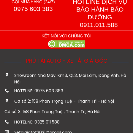
HOTLINE DỊCH VỤ
GỌI MUA HÀNG (24/7)
0975 603 383
BẢO HÀNH BẢO
DƯỠNG
0911.011.588
KẾT NỐI VỚI CHÚNG TÔI
PHÚ TÀI AUTO - XE TẢI GIÁ GỐC
Showroom Nhà Máy: Km3, QL3, Mai Lâm, Đông Anh, Hà
Nội
HOTELINE: 0975 603 383
Cơ sở 2: 158 Phan Trọng Tuệ - Thanh Trì - Hà Nội
Cơ sở 3: 158 Phan Trọng Tuệ , Thanh Trì, Hà Nội
HOTELINE: 0325 011 588
xetaigiatot2021@gmail.com