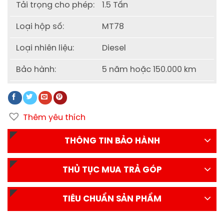
Tải trọng cho phép:
1.5 Tấn
Loại hộp số:
MT78
Loại nhiên liệu:
Diesel
Bảo hành:
5 năm hoặc 150.000 km
Thêm yêu thích
THÔNG TIN BẢO HÀNH
THỦ TỤC MUA TRẢ GÓP
TIÊU CHUẨN SẢN PHẨM