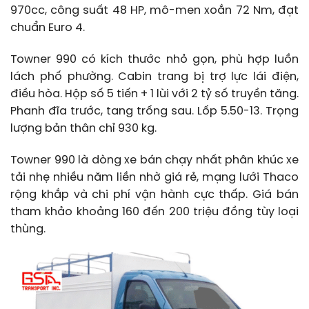
970cc, công suất 48 HP, mô-men xoắn 72 Nm, đạt
chuẩn Euro 4.
Towner 990 có kích thước nhỏ gọn, phù hợp luồn
lách phố phường. Cabin trang bị trợ lực lái điện,
điều hòa. Hộp số 5 tiến + 1 lùi với 2 tỷ số truyền tăng.
Phanh đĩa trước, tang trống sau. Lốp 5.50-13. Trọng
lượng bản thân chỉ 930 kg.
Towner 990 là dòng xe bán chạy nhất phân khúc xe
tải nhẹ nhiều năm liền nhờ giá rẻ, mạng lưới Thaco
rộng khắp và chi phí vận hành cực thấp. Giá bán
tham khảo khoảng 160 đến 200 triệu đồng tùy loại
thùng.