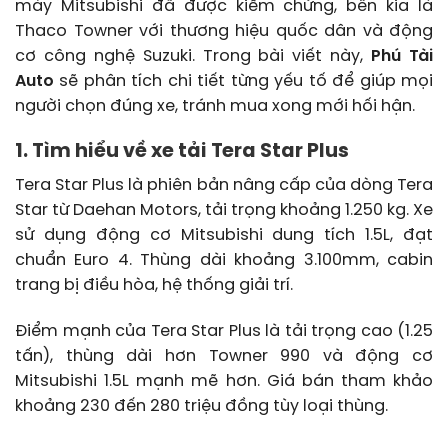
máy Mitsubishi đã được kiểm chứng, bên kia là
Thaco Towner với thương hiệu quốc dân và động
cơ công nghệ Suzuki. Trong bài viết này,
Phú Tài
Auto
sẽ phân tích chi tiết từng yếu tố để giúp mọi
người chọn đúng xe, tránh mua xong mới hối hận.
1. Tìm hiểu về xe tải Tera Star Plus
Tera Star Plus là phiên bản nâng cấp của dòng Tera
Star từ Daehan Motors, tải trọng khoảng 1.250 kg. Xe
sử dụng động cơ Mitsubishi dung tích 1.5L, đạt
chuẩn Euro 4. Thùng dài khoảng 3.100mm, cabin
trang bị điều hòa, hệ thống giải trí.
Điểm mạnh của Tera Star Plus là tải trọng cao (1.25
tấn), thùng dài hơn Towner 990 và động cơ
Mitsubishi 1.5L mạnh mẽ hơn. Giá bán tham khảo
khoảng 230 đến 280 triệu đồng tùy loại thùng.