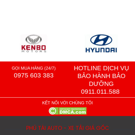
HOTLINE DỊCH VỤ
GỌI MUA HÀNG (24/7)
0975 603 383
BẢO HÀNH BẢO
DƯỠNG
0911.011.588
KẾT NỐI VỚI CHÚNG TÔI
PHÚ TÀI AUTO - XE TẢI GIÁ GỐC