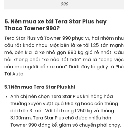
990
5. Nên mua xe tải Tera Star Plus hay
Thaco Towner 990?
Tera Star Plus và Towner 990 phục vụ hai nhóm nhu
cầu rất khác nhau. Một bên là xe tải 1.25 tấn mạnh
mẽ, bên kia là xe nhỏ gọn 990 kg giá rẻ nhất. Câu
hỏi không phải “xe nào tốt hơn” mà là “công việc
của mọi người cần xe nào”. Dưới đây là gợi ý từ Phú
Tài Auto.
5.1 Nên mua Tera Star Plus khi
Anh chị nên chọn Tera Star Plus khi hàng hóa
thường xuyên vượt quá 990 kg hoặc cần thùng
dài trên 3 mét. Với tải trọng 1.250 kg và thùng
3.100mm, Tera Star Plus chở được nhiều hơn
Towner 990 đáng kể, giảm số chuyến phải chạy.