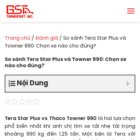
Chuyển
đến
nội
dung
Trang chủ
/
Đánh giá
/
So sánh Tera Star Plus và
Towner 990: Chọn xe nào cho đúng?
So sánh Tera Star Plus và Towner 990: Chọn xe
nào cho đúng?
Nội Dung
Tera Star Plus vs Thaco Towner 990
là hai lựa chọn
phổ biến nhất khi anh chị tìm xe tải nhẹ tải trọng
khoảng 990 kg đến 1.25 tấn. Một bên là Tera với