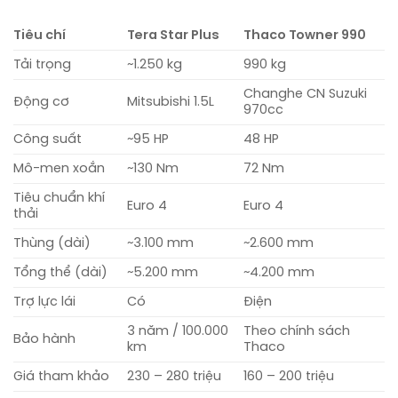
Tiêu chí
Tera Star Plus
Thaco Towner 990
Tải trọng
~1.250 kg
990 kg
Changhe CN Suzuki
Động cơ
Mitsubishi 1.5L
970cc
Công suất
~95 HP
48 HP
Mô-men xoắn
~130 Nm
72 Nm
Tiêu chuẩn khí
Euro 4
Euro 4
thải
Thùng (dài)
~3.100 mm
~2.600 mm
Tổng thể (dài)
~5.200 mm
~4.200 mm
Trợ lực lái
Có
Điện
3 năm / 100.000
Theo chính sách
Bảo hành
km
Thaco
Giá tham khảo
230 – 280 triệu
160 – 200 triệu