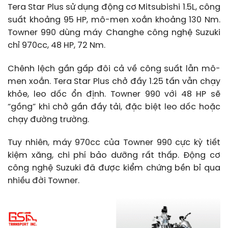
Tera Star Plus sử dụng động cơ Mitsubishi 1.5L, công
suất khoảng 95 HP, mô-men xoắn khoảng 130 Nm.
Towner 990 dùng máy Changhe công nghệ Suzuki
chỉ 970cc, 48 HP, 72 Nm.
Chênh lệch gần gấp đôi cả về công suất lẫn mô-
men xoắn. Tera Star Plus chở đầy 1.25 tấn vẫn chạy
khỏe, leo dốc ổn định. Towner 990 với 48 HP sẽ
“gồng” khi chở gần đầy tải, đặc biệt leo dốc hoặc
chạy đường trường.
Tuy nhiên, máy 970cc của Towner 990 cực kỳ tiết
kiệm xăng, chi phí bảo dưỡng rất thấp. Động cơ
công nghệ Suzuki đã được kiểm chứng bền bỉ qua
nhiều đời Towner.