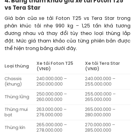
4. Bảng tham khảo giá xe tải Foton T25
vs Tera Star
Giá bán của xe tải Foton T25 vs Tera Star trong
phân khúc tải nhẹ 990 kg – 1,25 tấn khá tương
đương nhau và thay đổi tùy theo loại thùng lắp
đặt. Mức giá tham khảo của từng phiên bản được
thể hiện trong bảng dưới đây.
Xe tải Foton T25
Xe tải Tera Star
Loại thùng
(VNĐ)
(VNĐ)
Chassis
240.000.000 –
240.000.000 –
(khung)
250.000.000
255.000.000
250.000.000 –
255.000.000 –
Thùng lửng
260.000.000
265.000.000
Thùng mui
263.000.000 –
265.000.000 –
bạt
276.000.000
280.000.000
265.000.000 –
270.000.000 –
Thùng kín
278.000.000
285.000.000