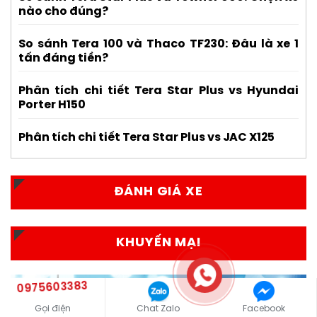
nào cho đúng?
So sánh Tera 100 và Thaco TF230: Đâu là xe 1
tấn đáng tiền?
Phân tích chi tiết Tera Star Plus vs Hyundai
Porter H150
Phân tích chi tiết Tera Star Plus vs JAC X125
ĐÁNH GIÁ XE
KHUYẾN MẠI
0975603383
Gọi điện
Chat Zalo
Facebook