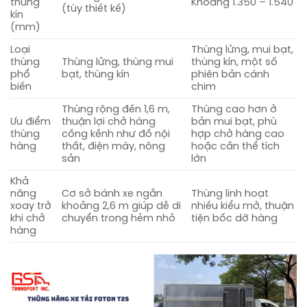
thùng
Khoảng 1.350 – 1.540
(tùy thiết kế)
kín
(mm)
Loại
Thùng lửng, mui bạt,
thùng
Thùng lửng, thùng mui
thùng kín, một số
phổ
bạt, thùng kín
phiên bản cánh
biến
chim
Thùng rộng đến 1,6 m,
Thùng cao hơn ở
Ưu điểm
thuận lợi chở hàng
bản mui bạt, phù
thùng
cồng kềnh như đồ nội
hợp chở hàng cao
hàng
thất, điện máy, nông
hoặc cần thể tích
sản
lớn
Khả
năng
Cơ sở bánh xe ngắn
Thùng linh hoạt
xoay trở
khoảng 2,6 m giúp dễ di
nhiều kiểu mở, thuận
khi chở
chuyển trong hẻm nhỏ
tiện bốc dỡ hàng
hàng