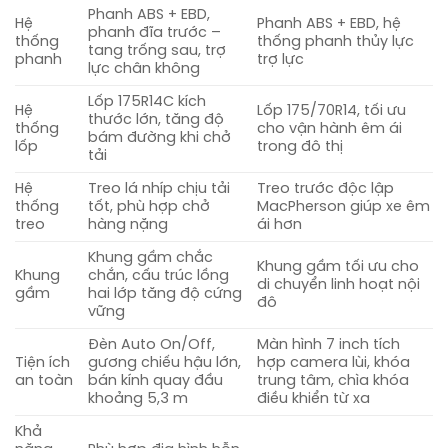
Phanh ABS + EBD,
Hệ
Phanh ABS + EBD, hệ
phanh đĩa trước –
thống
thống phanh thủy lực
tang trống sau, trợ
phanh
trợ lực
lực chân không
Lốp 175R14C kích
Hệ
Lốp 175/70R14, tối ưu
thước lớn, tăng độ
thống
cho vận hành êm ái
bám đường khi chở
lốp
trong đô thị
tải
Hệ
Treo lá nhíp chịu tải
Treo trước độc lập
thống
tốt, phù hợp chở
MacPherson giúp xe êm
treo
hàng nặng
ái hơn
Khung gầm chắc
Khung gầm tối ưu cho
Khung
chắn, cấu trúc lồng
di chuyển linh hoạt nội
gầm
hai lớp tăng độ cứng
đô
vững
Đèn Auto On/Off,
Màn hình 7 inch tích
Tiện ích
gương chiếu hậu lớn,
hợp camera lùi, khóa
an toàn
bán kính quay đầu
trung tâm, chìa khóa
khoảng 5,3 m
điều khiển từ xa
Khả