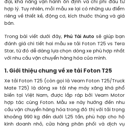
đại, khả năng vận hành ổn định và chi phí đầu tư
hợp lý. Tuy nhiên, mỗi mẫu xe lại có những ưu điểm
riêng về thiết kế, động cơ, kích thước thùng và giá
bán.
Trong bài viết dưới đây,
Phú Tài Auto
sẽ giúp bạn
đánh giá chi tiết hai mẫu xe tải Foton T25 vs Tera
Star, từ đó dễ dàng lựa chọn dòng xe phù hợp nhất
với nhu cầu vận chuyển hàng hóa của mình.
1. Giới thiệu chung về xe tải Foton T25
Xe tải Foton T25 (còn gọi là Veam Foton T25/Truck
Mate T25) là dòng xe tải nhẹ máy xăng khá phổ
biến tại Việt Nam, được lắp ráp bởi Veam Motor
hợp tác cùng Foton. Mẫu xe này hướng đến nhu
cầu vận chuyển hàng hóa trong đô thị với tải trọng
khoảng 990 kg đến dưới 1,25 tấn, phù hợp cho hộ
kinh doanh nhỏ, cửa hàng phân phối và dịch vụ