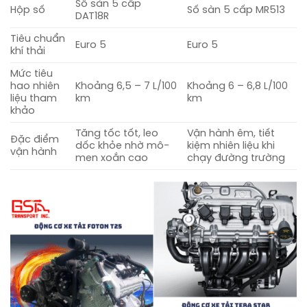
Số sàn 5 cấp
Hộp số
Số sàn 5 cấp MR513
DAT18R
Tiêu chuẩn
Euro 5
Euro 5
khí thải
Mức tiêu
hao nhiên
Khoảng 6,5 – 7 L/100
Khoảng 6 – 6,8 L/100
liệu tham
km
km
khảo
Tăng tốc tốt, leo
Vận hành êm, tiết
Đặc điểm
dốc khỏe nhờ mô-
kiệm nhiên liệu khi
vận hành
men xoắn cao
chạy đường trường