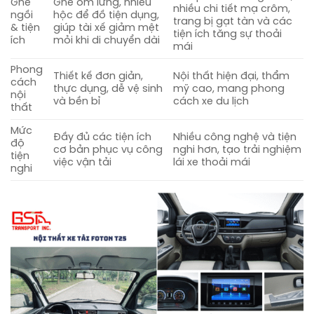
Ghế
Ghế ôm lưng, nhiều
nhiều chi tiết mạ crôm,
ngồi
hộc để đồ tiện dụng,
trang bị gạt tàn và các
& tiện
giúp tài xế giảm mệt
tiện ích tăng sự thoải
ích
mỏi khi di chuyển dài
mái
Phong
Thiết kế đơn giản,
Nội thất hiện đại, thẩm
cách
thực dụng, dễ vệ sinh
mỹ cao, mang phong
nội
và bền bỉ
cách xe du lịch
thất
Mức
Đầy đủ các tiện ích
Nhiều công nghệ và tiện
độ
cơ bản phục vụ công
nghi hơn, tạo trải nghiệm
tiện
việc vận tải
lái xe thoải mái
nghi