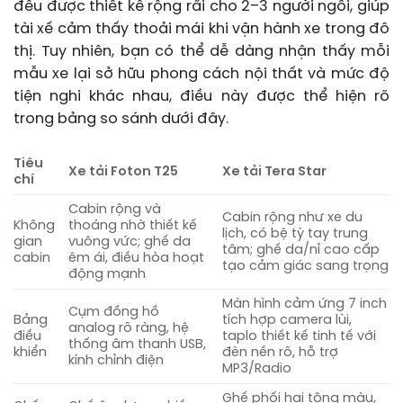
đều được thiết kế rộng rãi cho 2–3 người ngồi, giúp
tài xế cảm thấy thoải mái khi vận hành xe trong đô
thị. Tuy nhiên, bạn có thể dễ dàng nhận thấy mỗi
mẫu xe lại sở hữu phong cách nội thất và mức độ
tiện nghi khác nhau, điều này được thể hiện rõ
trong bảng so sánh dưới đây.
Tiêu
Xe tải Foton T25
Xe tải Tera Star
chí
Cabin rộng và
Cabin rộng như xe du
Không
thoáng nhờ thiết kế
lịch, có bệ tỳ tay trung
gian
vuông vức; ghế da
tâm; ghế da/nỉ cao cấp
cabin
êm ái, điều hòa hoạt
tạo cảm giác sang trọng
động mạnh
Màn hình cảm ứng 7 inch
Cụm đồng hồ
Bảng
tích hợp camera lùi,
analog rõ ràng, hệ
điều
taplo thiết kế tinh tế với
thống âm thanh USB,
khiển
đèn nền rõ, hỗ trợ
kính chỉnh điện
MP3/Radio
Ghế phối hai tông màu,