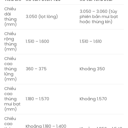
Chiều
3.050 – 3.060 (tùy
dài
3.050 (lọt lòng)
phiên bản mui bạt
thùng
hoặc thùng kín)
(mm)
Chiều
rộng
1.510 – 1.600
1.510 – 1.610
thùng
(mm)
Chiều
cao
thùng
360 – 375
Khoảng 350
lửng
(mm)
Chiều
cao
thùng
1.180 – 1.570
Khoảng 1.570
mui bạt
(mm)
Chiều
cao
Khoảng 1.180 – 1.400