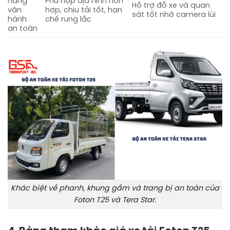
năng
Phù hợp địa hình hỗn
Hỗ trợ đỗ xe và quan
vận
hợp, chịu tải tốt, hạn
sát tốt nhờ camera lùi
hành
chế rung lắc
an toàn
Khác biệt về phanh, khung gầm và trang bị an toàn của
Foton T25 và Tera Star.