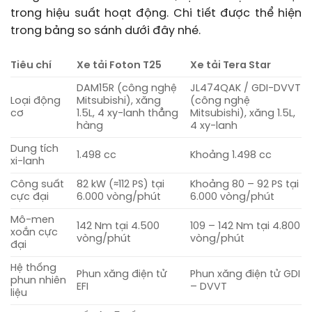
trong hiệu suất hoạt động. Chi tiết được thể hiện
trong bảng so sánh dưới đây nhé.
Tiêu chí
Xe tải Foton T25
Xe tải Tera Star
DAM15R (công nghệ
JL474QAK / GDI-DVVT
Loại động
Mitsubishi), xăng
(công nghệ
cơ
1.5L, 4 xy-lanh thẳng
Mitsubishi), xăng 1.5L,
hàng
4 xy-lanh
Dung tích
1.498 cc
Khoảng 1.498 cc
xi-lanh
Công suất
82 kW (≈112 PS) tại
Khoảng 80 – 92 PS tại
cực đại
6.000 vòng/phút
6.000 vòng/phút
Mô-men
142 Nm tại 4.500
109 – 142 Nm tại 4.800
xoắn cực
vòng/phút
vòng/phút
đại
Hệ thống
Phun xăng điện tử
Phun xăng điện tử GDI
phun nhiên
EFI
– DVVT
liệu