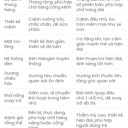
Thùng rộng, phù hợp
thùng
số phiên bản, phù hợp
chở hàng cồng kềnh
hàng
chở hàng dài
Cabin vuông vức,
Cabin đầu nhô, bo
Thiết kế
chắc chắn, dễ sửa
tròn mềm mại như xe
cabin
chữa
con
Ca-lăng lớn, tạo cảm
Mặt ca-
Thiết kế đơn giản,
giác mạnh mẽ và hiện
lăng
thiên về độ bền
đại
Hệ thống
Đèn Halogen truyền
Đèn Projector hiện đại,
đèn
thống
ánh sáng tốt hơn
Gương
Gương tiêu chuẩn,
Gương kích thước lớn,
chiếu
quan sát ổn định
tăng góc quan sát
hậu
Gầm cao, di chuyển
Bán kính quay đầu
Khả năng
linh hoạt trong hẻm
nhỏ (~4.8 m), dễ xoay
xoay trở
nhỏ
trở đô thị
Bền bỉ, thực dụng,
Thẩm mỹ cao, thiết kế
Đánh giá
phù hợp chở hàng
hiện đại, phù hợp
tổng thể
nặng hoặc cồng
người dùng trẻ