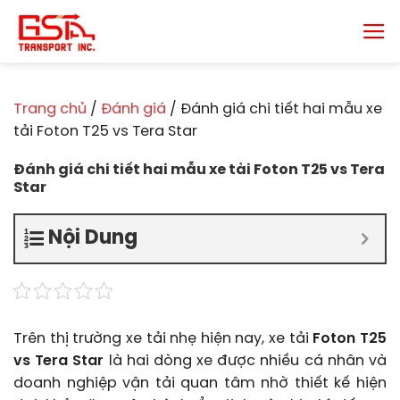
Chuyển
đến
nội
dung
Trang chủ
/
Đánh giá
/
Đánh giá chi tiết hai mẫu xe
tải Foton T25 vs Tera Star
Đánh giá chi tiết hai mẫu xe tải Foton T25 vs Tera
Star
Nội Dung
Trên thị trường xe tải nhẹ hiện nay, xe tải
Foton T25
vs Tera Star
là hai dòng xe được nhiều cá nhân và
doanh nghiệp vận tải quan tâm nhờ thiết kế hiện