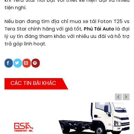
khi Tera Star nổi bật với thiết kế hiện đại và nhiều
tiện nghi.
Nếu bạn đang tìm địa chỉ mua xe tải Foton T25 vs
Tera Star chính hãng với giá tốt,
Phú Tài Auto
là đại
lý uy tín đáng tham khảo với nhiều ưu đãi và hỗ trợ
trả góp linh hoạt.
CÁC TIN BÀI KHÁC