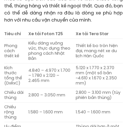
thể, thùng hàng và thiết kế ngoại thất. Qua đó, bạn
có thể dễ dàng nhận ra đâu là dòng xe phù hợp
hơn với nhu cầu vận chuyển của mình.
Tiêu chí
Xe tải Foton T25
Xe tải Tera Star
Kiểu dáng vuông
Phong
Thiết kế bo tròn hiện
vức, thực dụng theo
cách
đại, mang nét xe du
phong cách Nhật
thiết kế
lịch Hàn Quốc
Bản
Kích
5.120 x 1.770 x 2.370
4.840 – 4.970 x 1.700
thước
mm (một số bản
– 1.780 x 2.120 –
tổng thể
~4.610 x 1.670 x 2.350
2.465 mm
(DxRxC)
mm)
Chiều dài
2.800 – 3.100 mm (tùy
2.800 – 3.050 mm
thùng
phiên bản thùng)
Chiều
rộng
1.580 – 1.600 mm
1.540 – 1.600 mm
thùng
Ưu điểm
Thùng dài hơn ở một