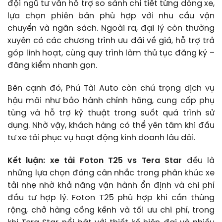
đội ngũ tư vấn hỗ trợ so sánh chi tiết từng dòng xe,
lựa chọn phiên bản phù hợp với nhu cầu vận
chuyển và ngân sách. Ngoài ra, đại lý còn thường
xuyên có các chương trình ưu đãi về giá, hỗ trợ trả
góp linh hoạt, cùng quy trình làm thủ tục đăng ký –
đăng kiểm nhanh gọn.
Bên cạnh đó, Phú Tài Auto còn chú trọng dịch vụ
hậu mãi như bảo hành chính hãng, cung cấp phụ
tùng và hỗ trợ kỹ thuật trong suốt quá trình sử
dụng. Nhờ vậy, khách hàng có thể yên tâm khi đầu
tư xe tải phục vụ hoạt động kinh doanh lâu dài.
Kết luận: xe tải Foton T25 vs Tera Star
đều là
những lựa chọn đáng cân nhắc trong phân khúc xe
tải nhẹ nhờ khả năng vận hành ổn định và chi phí
đầu tư hợp lý. Foton T25 phù hợp khi cần thùng
rộng, chở hàng cồng kềnh và tối ưu chi phí, trong