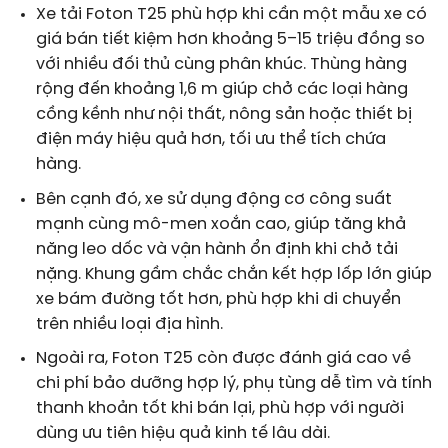
Xe tải Foton T25 phù hợp khi cần một mẫu xe có
giá bán tiết kiệm hơn khoảng 5–15 triệu đồng so
với nhiều đối thủ cùng phân khúc. Thùng hàng
rộng đến khoảng 1,6 m giúp chở các loại hàng
cồng kềnh như nội thất, nông sản hoặc thiết bị
điện máy hiệu quả hơn, tối ưu thể tích chứa
hàng.
Bên cạnh đó, xe sử dụng động cơ công suất
mạnh cùng mô-men xoắn cao, giúp tăng khả
năng leo dốc và vận hành ổn định khi chở tải
nặng. Khung gầm chắc chắn kết hợp lốp lớn giúp
xe bám đường tốt hơn, phù hợp khi di chuyển
trên nhiều loại địa hình.
Ngoài ra, Foton T25 còn được đánh giá cao về
chi phí bảo dưỡng hợp lý, phụ tùng dễ tìm và tính
thanh khoản tốt khi bán lại, phù hợp với người
dùng ưu tiên hiệu quả kinh tế lâu dài.