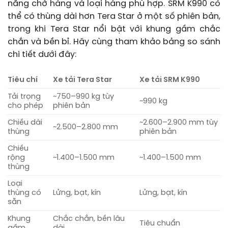
năng chở hàng và loại hàng phù hợp. SRM K990 có
thể có thùng dài hơn Tera Star ở một số phiên bản,
trong khi Tera Star nổi bật với khung gầm chắc
chắn và bền bỉ. Hãy cùng tham khảo bảng so sánh
chi tiết dưới đây:
Tiêu chí
Xe tải Tera Star
Xe tải SRM K990
Tải trọng
~750–990 kg tùy
~990 kg
cho phép
phiên bản
Chiều dài
~2.600–2.900 mm tùy
~2.500–2.800 mm
thùng
phiên bản
Chiều
rộng
~1.400–1.500 mm
~1.400–1.500 mm
thùng
Loại
thùng có
Lửng, bạt, kín
Lửng, bạt, kín
sẵn
Khung
Chắc chắn, bền lâu
Tiêu chuẩn
gầm
dài