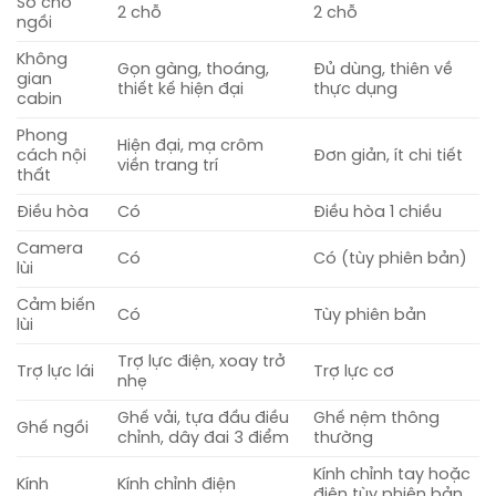
Số chỗ
2 chỗ
2 chỗ
ngồi
Không
Gọn gàng, thoáng,
Đủ dùng, thiên về
gian
thiết kế hiện đại
thực dụng
cabin
Phong
Hiện đại, mạ crôm
cách nội
Đơn giản, ít chi tiết
viền trang trí
thất
Điều hòa
Có
Điều hòa 1 chiều
Camera
Có
Có (tùy phiên bản)
lùi
Cảm biến
Có
Tùy phiên bản
lùi
Trợ lực điện, xoay trở
Trợ lực lái
Trợ lực cơ
nhẹ
Ghế vải, tựa đầu điều
Ghế nệm thông
Ghế ngồi
chỉnh, dây đai 3 điểm
thường
Kính chỉnh tay hoặc
Kính
Kính chỉnh điện
điện tùy phiên bản