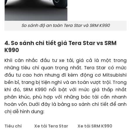
So sánh độ an toàn Tera Star và SRM K990
4. So sánh chi tiết giá Tera Star vs SRM
K990
Khii cân nhắc đầu tư xe tải, giá cả là một trong
những tiêu chí quan trọng nhất. Tera Star có mức
đầu tư cao hơn nhưng đi kèm động cơ Mitsubishi
bền bỉ, trang bị tiện nghi và an toàn vượt trội. Trong
khi đó, SRM K990 nổi bật với mức giá thấp nhất
phân khúc, phù hợp với những bác tài cần nhanh
hoàn vốn. Dưới đây là bảng so sánh chi tiết để anh
chị dễ hình dung:
Tiêu chí
Xe tải Tera Star
Xe tải SRM K990