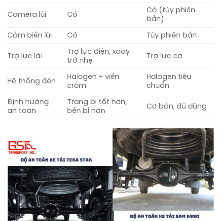
Có (tùy phiên
Camera lùi
Có
bản)
Cảm biến lùi
Có
Tùy phiên bản
Trợ lực điện, xoay
Trợ lực lái
Trợ lực cơ
trở nhẹ
Halogen + viền
Halogen tiêu
Hệ thống đèn
crôm
chuẩn
Định hướng
Trang bị tốt hơn,
Cơ bản, đủ dùng
an toàn
bền bỉ hơn