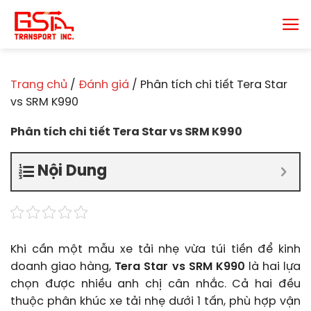
Chuyển
đến
nội
dung
Trang chủ
/
Đánh giá
/
Phân tích chi tiết Tera Star
vs SRM K990
Phân tích chi tiết Tera Star vs SRM K990
Nội Dung
Khi cần một mẫu xe tải nhẹ vừa túi tiền để kinh
doanh giao hàng,
Tera Star vs SRM K990
là hai lựa
chọn được nhiều anh chị cân nhắc. Cả hai đều
thuộc phân khúc xe tải nhẹ dưới 1 tấn, phù hợp vận