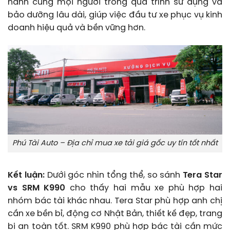
hành cùng mọi người trong quá trình sử dụng và
bảo dưỡng lâu dài, giúp việc đầu tư xe phục vụ kinh
doanh hiệu quả và bền vững hơn.
Phú Tài Auto – Địa chỉ mua xe tải giá gốc uy tín tốt nhất
Kết luận:
Dưới góc nhìn tổng thể, so sánh
Tera Star
vs SRM K990
cho thấy hai mẫu xe phù hợp hai
nhóm bác tài khác nhau. Tera Star phù hợp anh chị
cần xe bền bỉ, động cơ Nhật Bản, thiết kế đẹp, trang
bị an toàn tốt. SRM K990 phù hợp bác tài cần mức