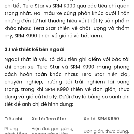
chi tiết Tera Star vs SRM K990 qua các tiêu chí quan
trọng nhất. Hai mẫu xe cùng phân khúc dưới 1 tấn
nhưng đến từ hai thương hiệu với triết lý sản phẩm
khác nhau: Tera Star thiên về chất lượng và thẩm
mỹ, SRM K990 thiên về giá rẻ và tiết kiệm.
3.1 Về thiết kế bên ngoài
Ngoại thất là yếu tố đầu tiên ghi điểm với bác tài
khi chọn xe. Tera Star và SRM K990 mang phong
cách hoàn toàn khác nhau: Tera Star hiện đại,
chuyên nghiệp, hướng tới trải nghiệm lái sang
trọng, trong khi SRM K990 thiên về đơn giản, thực
dụng và giá cả hợp lý. Dưới đây là bảng so sánh chi
tiết để anh chị dễ hình dung:
Tiêu chí
Xe tải Tera Star
Xe tải SRM K990
Phong
Hiện đại, gọn gàng,
Đơn giản, thực dụng,