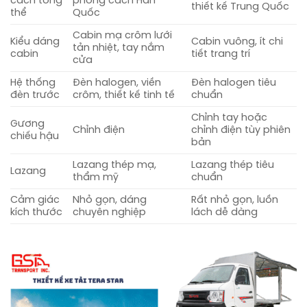
cách tổng
phong cách Hàn
thiết kế Trung Quốc
thể
Quốc
Cabin mạ crôm lưới
Kiểu dáng
Cabin vuông, ít chi
tản nhiệt, tay nắm
cabin
tiết trang trí
cửa
Hệ thống
Đèn halogen, viền
Đèn halogen tiêu
đèn trước
crôm, thiết kế tinh tế
chuẩn
Chỉnh tay hoặc
Gương
Chỉnh điện
chỉnh điện tùy phiên
chiếu hậu
bản
Lazang thép mạ,
Lazang thép tiêu
Lazang
thẩm mỹ
chuẩn
Cảm giác
Nhỏ gọn, dáng
Rất nhỏ gọn, luồn
kích thước
chuyên nghiệp
lách dễ dàng