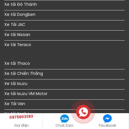
Xe tải Đô Thành
Xe tải Dongben
Xe Tải JAC
Xe tải Nissan
Xe tải Teraco
Xe tải Thaco
Xe tải Chiến Thắng
Xe tải Isuzu
Xe tải Isuzu VM Motor
Xe Tải Van
Xe tải Kenbo
0975603383
Xe tải TMT Cửu Long
Gọi điện
Chat Zalo
Facebook