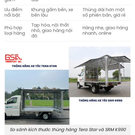
Ưu điểm
Khung gầm bền, xe
Thùng dài hơn một
nổi bật
bền lâu
số phiên bản, giá rẻ
Tạp hóa, nội thất
Phù hợp
Hàng nhẹ, giao hàng
nhỏ, giao hàng nội
loại hàng
nhanh, online
đô
So sánh kích thước thùng hàng Tera Star và SRM K990