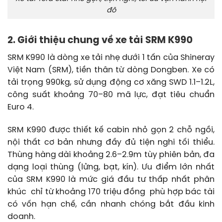
đô
2. Giới thiệu chung về xe tải SRM K990
SRM K990 là dòng xe tải nhẹ dưới 1 tấn của Shineray
Việt Nam (SRM), tiền thân từ dòng Dongben. Xe có
tải trọng 990kg, sử dụng động cơ xăng SWD 1.1–1.2L,
công suất khoảng 70–80 mã lực, đạt tiêu chuẩn
Euro 4.
SRM K990 được thiết kế cabin nhỏ gọn 2 chỗ ngồi,
nội thất cơ bản nhưng đầy đủ tiện nghi tối thiểu.
Thùng hàng dài khoảng 2.6–2.9m tùy phiên bản, đa
dạng loại thùng (lửng, bạt, kín). Ưu điểm lớn nhất
của SRM K990 là mức giá đầu tư thấp nhất phân
khúc chỉ từ khoảng 170 triệu đồng phù hợp bác tài
có vốn hạn chế, cần nhanh chóng bắt đầu kinh
doanh.