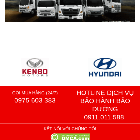
HOTLINE DỊCH VỤ
GỌI MUA HÀNG (24/7)
0975 603 383
BẢO HÀNH BẢO
DƯỠNG
0911.011.588
KẾT NỐI VỚI CHÚNG TÔI