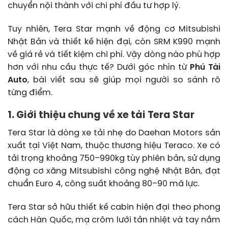
chuyển nội thành với chi phí đầu tư hợp lý.
Tuy nhiên, Tera Star mạnh về động cơ Mitsubishi
Nhật Bản và thiết kế hiện đại, còn SRM K990 mạnh
về giá rẻ và tiết kiệm chi phí. Vậy dòng nào phù hợp
hơn với nhu cầu thực tế? Dưới góc nhìn từ
Phú Tài
Auto
, bài viết sau sẽ giúp mọi người so sánh rõ
từng điểm.
1. Giới thiệu chung về xe tải Tera Star
Tera Star là dòng xe tải nhẹ do Daehan Motors sản
xuất tại Việt Nam, thuộc thương hiệu Teraco. Xe có
tải trọng khoảng 750–990kg tùy phiên bản, sử dụng
động cơ xăng Mitsubishi công nghệ Nhật Bản, đạt
chuẩn Euro 4, công suất khoảng 80–90 mã lực.
Tera Star sở hữu thiết kế cabin hiện đại theo phong
cách Hàn Quốc, mạ crôm lưới tản nhiệt và tay nắm