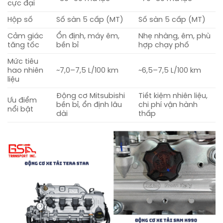
cực đại
Hộp số
Số sàn 5 cấp (MT)
Số sàn 5 cấp (MT)
Cảm giác
Ổn định, máy êm,
Nhẹ nhàng, êm, phù
tăng tốc
bền bỉ
hợp chạy phố
Mức tiêu
hao nhiên
~7,0–7,5 L/100 km
~6,5–7,5 L/100 km
liệu
Động cơ Mitsubishi
Tiết kiệm nhiên liệu,
Ưu điểm
bền bỉ, ổn định lâu
chi phí vận hành
nổi bật
dài
thấp