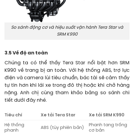
So sánh động cơ và hiệu suất vận hành Tera Star và
SRM K990
3.5 Về độ an toàn
Chúng ta có thể thấy Tera Star nổi bật hơn SRM
K990 về trang bị an toàn. Với hệ thống ABS, trợ lực
điện và camera lùi tiêu chuẩn, bác tài sẽ cảm thấy
tự tin hơn khi lái xe trong đô thị hoặc khi chở hàng
nặng. Anh chị cùng tham khảo bảng so sánh chi
tiết dưới đây nhé.
Tiêu chí
Xe tải Tera Star
Xe tải SRM K990
Hệ thống
Phanh tang trống
ABS (tùy phiên bản)
phanh
cơ bản