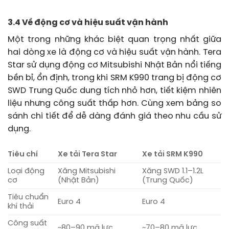
3.4 Về động cơ và hiệu suất vận hành
Một trong những khác biệt quan trọng nhất giữa
hai dòng xe là động cơ và hiệu suất vận hành. Tera
Star sử dụng động cơ Mitsubishi Nhật Bản nổi tiếng
bền bỉ, ổn định, trong khi SRM K990 trang bị động cơ
SWD Trung Quốc dung tích nhỏ hơn, tiết kiệm nhiên
liệu nhưng công suất thấp hơn. Cùng xem bảng so
sánh chi tiết để dễ dàng đánh giá theo nhu cầu sử
dụng.
Tiêu chí
Xe tải Tera Star
Xe tải SRM K990
Loại động
Xăng Mitsubishi
Xăng SWD 1.1–1.2L
cơ
(Nhật Bản)
(Trung Quốc)
Tiêu chuẩn
Euro 4
Euro 4
khí thải
Công suất
~80–90 mã lực
~70–80 mã lực