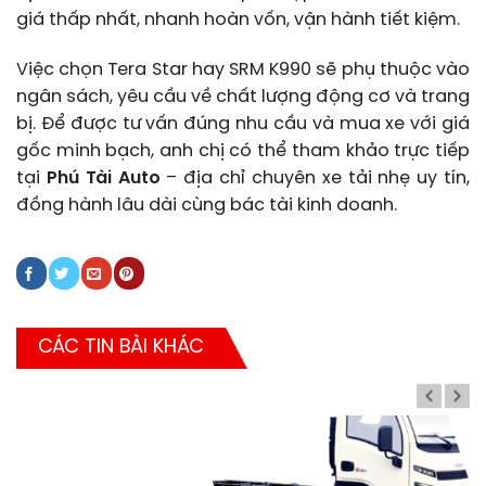
giá thấp nhất, nhanh hoàn vốn, vận hành tiết kiệm.
Việc chọn Tera Star hay SRM K990 sẽ phụ thuộc vào
ngân sách, yêu cầu về chất lượng động cơ và trang
bị. Để được tư vấn đúng nhu cầu và mua xe với giá
gốc minh bạch, anh chị có thể tham khảo trực tiếp
tại
Phú Tài Auto
– địa chỉ chuyên xe tải nhẹ uy tín,
đồng hành lâu dài cùng bác tài kinh doanh.
CÁC TIN BÀI KHÁC