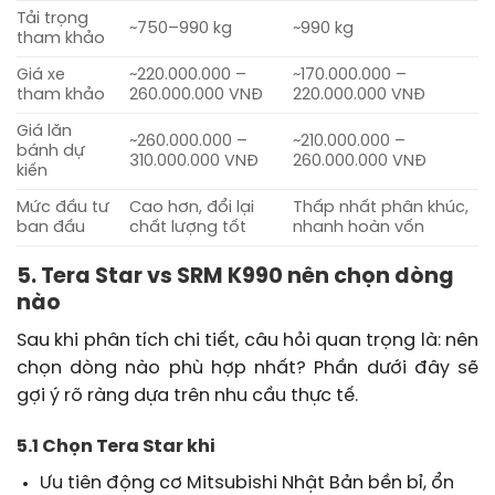
Tải trọng
~750–990 kg
~990 kg
tham khảo
Giá xe
~220.000.000 –
~170.000.000 –
tham khảo
260.000.000 VNĐ
220.000.000 VNĐ
Giá lăn
~260.000.000 –
~210.000.000 –
bánh dự
310.000.000 VNĐ
260.000.000 VNĐ
kiến
Mức đầu tư
Cao hơn, đổi lại
Thấp nhất phân khúc,
ban đầu
chất lượng tốt
nhanh hoàn vốn
5. Tera Star vs SRM K990 nên chọn dòng
nào
Sau khi phân tích chi tiết, câu hỏi quan trọng là: nên
chọn dòng nào phù hợp nhất? Phần dưới đây sẽ
gợi ý rõ ràng dựa trên nhu cầu thực tế.
5.1 Chọn Tera Star khi
Ưu tiên động cơ Mitsubishi Nhật Bản bền bỉ, ổn