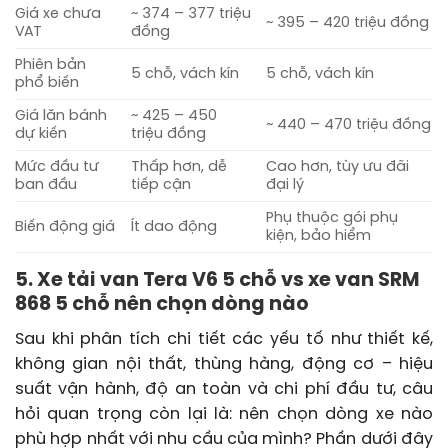
Giá xe chưa
~ 374 – 377 triệu
~ 395 – 420 triệu đồng
VAT
đồng
Phiên bản
5 chỗ, vách kín
5 chỗ, vách kín
phổ biến
Giá lăn bánh
~ 425 – 450
~ 440 – 470 triệu đồng
dự kiến
triệu đồng
Mức đầu tư
Thấp hơn, dễ
Cao hơn, tùy ưu đãi
ban đầu
tiếp cận
đại lý
Phụ thuộc gói phụ
Biến động giá
Ít dao động
kiện, bảo hiểm
5. Xe tải van Tera V6 5 chỗ vs xe van SRM
868 5 chỗ nên chọn dòng nào
Sau khi phân tích chi tiết các yếu tố như thiết kế,
không gian nội thất, thùng hàng, động cơ – hiệu
suất vận hành, độ an toàn và chi phí đầu tư, câu
hỏi quan trọng còn lại là: nên chọn dòng xe nào
phù hợp nhất với nhu cầu của mình? Phần dưới đây