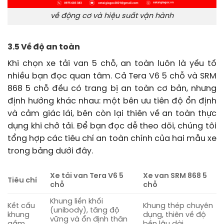
về động cơ và hiệu suất vận hành
3.5 Về độ an toàn
Khi chọn xe tải van 5 chỗ, an toàn luôn là yếu tố
nhiều bạn đọc quan tâm. Cả Tera V6 5 chỗ và SRM
868 5 chỗ đều có trang bị an toàn cơ bản, nhưng
định hướng khác nhau: một bên ưu tiên độ ổn định
và cảm giác lái, bên còn lại thiên về an toàn thực
dụng khi chở tải. Để bạn đọc dễ theo dõi, chúng tôi
tổng hợp các tiêu chí an toàn chính của hai mẫu xe
trong bảng dưới đây.
Xe tải van Tera V6 5
Xe van SRM 868 5
Tiêu chí
chỗ
chỗ
Khung liền khối
Kết cấu
Khung thép chuyên
(unibody), tăng độ
khung
dụng, thiên về độ
vững và ổn định thân
gầm
bền lâu dài