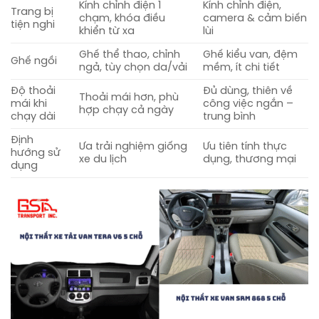
Kính chỉnh điện 1
Kính chỉnh điện,
Trang bị
chạm, khóa điều
camera & cảm biến
tiện nghi
khiển từ xa
lùi
Ghế thể thao, chỉnh
Ghế kiểu van, đệm
Ghế ngồi
ngả, tùy chọn da/vải
mềm, ít chi tiết
Độ thoải
Đủ dùng, thiên về
Thoải mái hơn, phù
mái khi
công việc ngắn –
hợp chạy cả ngày
chạy dài
trung bình
Định
Ưa trải nghiệm giống
Ưu tiên tính thực
hướng sử
xe du lịch
dụng, thương mại
dụng