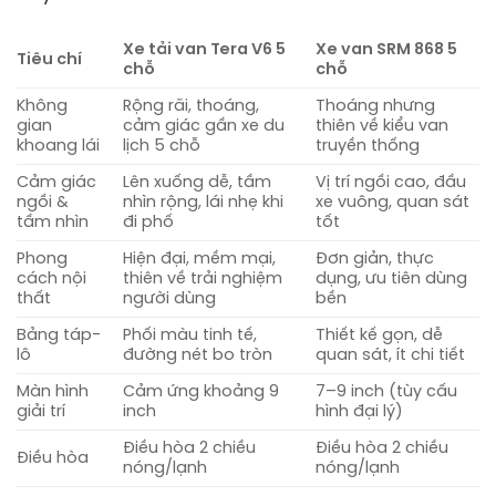
Xe tải van Tera V6 5
Xe van SRM 868 5
Tiêu chí
chỗ
chỗ
Không
Rộng rãi, thoáng,
Thoáng nhưng
gian
cảm giác gần xe du
thiên về kiểu van
khoang lái
lịch 5 chỗ
truyền thống
Cảm giác
Lên xuống dễ, tầm
Vị trí ngồi cao, đầu
ngồi &
nhìn rộng, lái nhẹ khi
xe vuông, quan sát
tầm nhìn
đi phố
tốt
Phong
Hiện đại, mềm mại,
Đơn giản, thực
cách nội
thiên về trải nghiệm
dụng, ưu tiên dùng
thất
người dùng
bền
Bảng táp-
Phối màu tinh tế,
Thiết kế gọn, dễ
lô
đường nét bo tròn
quan sát, ít chi tiết
Màn hình
Cảm ứng khoảng 9
7–9 inch (tùy cấu
giải trí
inch
hình đại lý)
Điều hòa 2 chiều
Điều hòa 2 chiều
Điều hòa
nóng/lạnh
nóng/lạnh