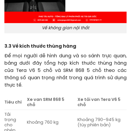
Về không gian nội thất
3.3 Về kích thước thùng hàng
Để mọi người dễ hình dung và so sánh trực quan,
bảng dưới đây tổng hợp kích thước thùng hàng
của Tera V6 5 chỗ và SRM 868 5 chỗ theo các
thông số quan trọng nhất trong quá trình sử dụng
thực tế.
Xe van SRM 868 5
Xe tải van Tera V6 5
Tiêu chí
chỗ
chỗ
Tải
trọng
Khoảng 790–945 kg
Khoảng 760 kg
cho
(tùy phiên bản)
phép