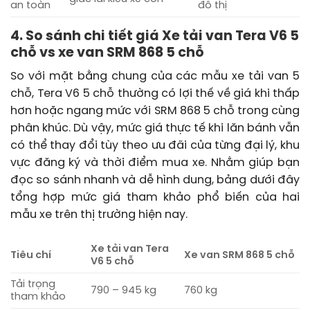
an toàn
đô thị
4. So sánh chi tiết giá Xe tải van Tera V6 5
chỗ vs xe van SRM 868 5 chỗ
So với mặt bằng chung của các mẫu xe tải van 5
chỗ, Tera V6 5 chỗ thường có lợi thế về giá khi thấp
hơn hoặc ngang mức với SRM 868 5 chỗ trong cùng
phân khúc. Dù vậy, mức giá thực tế khi lăn bánh vẫn
có thể thay đổi tùy theo ưu đãi của từng đại lý, khu
vực đăng ký và thời điểm mua xe. Nhằm giúp bạn
đọc so sánh nhanh và dễ hình dung, bảng dưới đây
tổng hợp mức giá tham khảo phổ biến của hai
mẫu xe trên thị trường hiện nay.
Xe tải van Tera
Tiêu chí
Xe van SRM 868 5 chỗ
V6 5 chỗ
Tải trọng
790 – 945 kg
760 kg
tham khảo