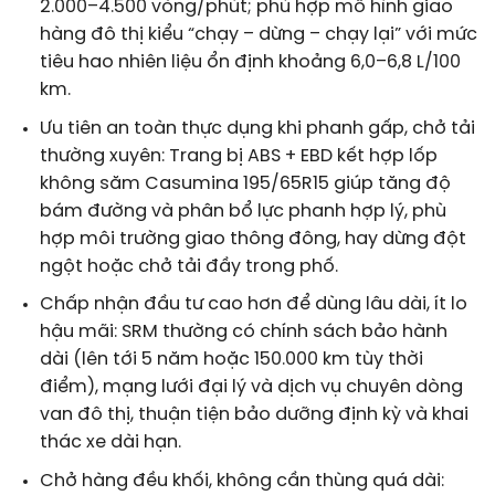
2.000–4.500 vòng/phút; phù hợp mô hình giao
hàng đô thị kiểu “chạy – dừng – chạy lại” với mức
tiêu hao nhiên liệu ổn định khoảng 6,0–6,8 L/100
km.
Ưu tiên an toàn thực dụng khi phanh gấp, chở tải
thường xuyên: Trang bị ABS + EBD kết hợp lốp
không săm Casumina 195/65R15 giúp tăng độ
bám đường và phân bổ lực phanh hợp lý, phù
hợp môi trường giao thông đông, hay dừng đột
ngột hoặc chở tải đầy trong phố.
Chấp nhận đầu tư cao hơn để dùng lâu dài, ít lo
hậu mãi: SRM thường có chính sách bảo hành
dài (lên tới 5 năm hoặc 150.000 km tùy thời
điểm), mạng lưới đại lý và dịch vụ chuyên dòng
van đô thị, thuận tiện bảo dưỡng định kỳ và khai
thác xe dài hạn.
Chở hàng đều khối, không cần thùng quá dài: