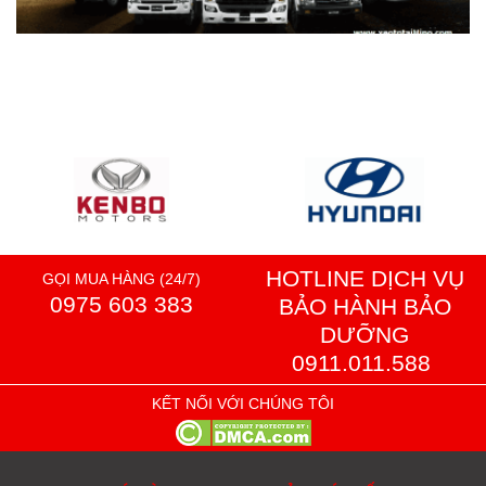
HOTLINE DỊCH VỤ
GỌI MUA HÀNG (24/7)
0975 603 383
BẢO HÀNH BẢO
DƯỠNG
0911.011.588
KẾT NỐI VỚI CHÚNG TÔI