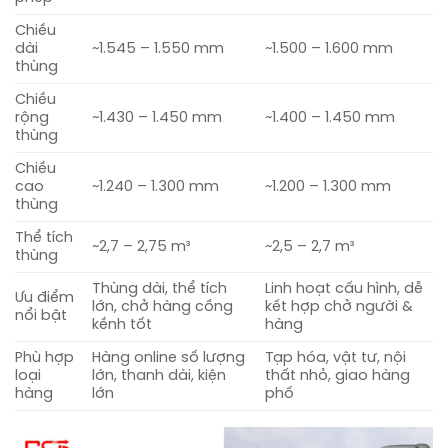
Chiều
dài
~1.545 – 1.550 mm
~1.500 – 1.600 mm
thùng
Chiều
rộng
~1.430 – 1.450 mm
~1.400 – 1.450 mm
thùng
Chiều
cao
~1.240 – 1.300 mm
~1.200 – 1.300 mm
thùng
Thể tích
~2,7 – 2,75 m³
~2,5 – 2,7 m³
thùng
Thùng dài, thể tích
Linh hoạt cấu hình, dễ
Ưu điểm
lớn, chở hàng cồng
kết hợp chở người &
nổi bật
kềnh tốt
hàng
Phù hợp
Hàng online số lượng
Tạp hóa, vật tư, nội
loại
lớn, thanh dài, kiện
thất nhỏ, giao hàng
hàng
lớn
phố