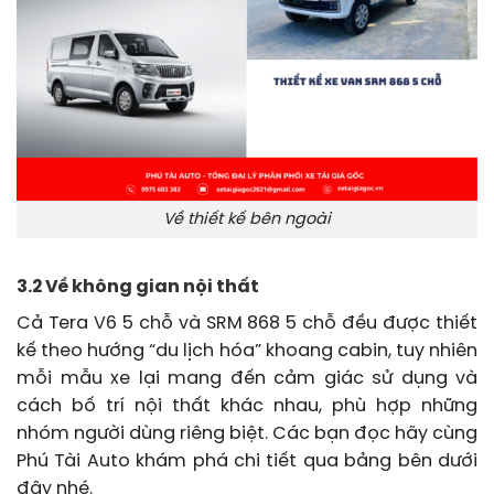
Về thiết kế bên ngoài
3.2 Về không gian nội thất
Cả Tera V6 5 chỗ và SRM 868 5 chỗ đều được thiết
kế theo hướng “du lịch hóa” khoang cabin, tuy nhiên
mỗi mẫu xe lại mang đến cảm giác sử dụng và
cách bố trí nội thất khác nhau, phù hợp những
nhóm người dùng riêng biệt. Các bạn đọc hãy cùng
Phú Tài Auto khám phá chi tiết qua bảng bên dưới
đây nhé.