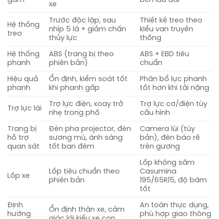
xe
Trước độc lập, sau
Thiết kế treo theo
Hệ thống
nhíp 5 lá + giảm chấn
kiểu van truyền
treo
thủy lực
thống
Hệ thống
ABS (trang bị theo
ABS + EBD tiêu
phanh
phiên bản)
chuẩn
Hiệu quả
Ổn định, kiểm soát tốt
Phân bổ lực phanh
phanh
khi phanh gấp
tốt hơn khi tải nặng
Trợ lực điện, xoay trở
Trợ lực cơ/điện tùy
Trợ lực lái
nhẹ trong phố
cấu hình
Trang bị
Đèn pha projector, đèn
Camera lùi (tùy
hỗ trợ
sương mù, ánh sáng
bản), đèn báo rẽ
quan sát
tốt ban đêm
trên gương
Lốp không săm
Lốp tiêu chuẩn theo
Casumina
Lốp xe
phiên bản
195/65R15, độ bám
tốt
Định
An toàn thực dụng,
Ổn định thân xe, cảm
hướng
phù hợp giao thông
giác lái kiểu xe con