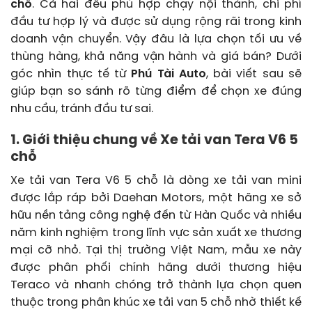
chỗ
. Cả hai đều phù hợp chạy nội thành, chi phí
đầu tư hợp lý và được sử dụng rộng rãi trong kinh
doanh vận chuyển. Vậy đâu là lựa chọn tối ưu về
thùng hàng, khả năng vận hành và giá bán? Dưới
góc nhìn thực tế từ
Phú Tài Auto
, bài viết sau sẽ
giúp bạn so sánh rõ từng điểm để chọn xe đúng
nhu cầu, tránh đầu tư sai.
1. Giới thiệu chung về Xe tải van Tera V6 5
chỗ
Xe tải van Tera V6 5 chỗ là dòng xe tải van mini
được lắp ráp bởi Daehan Motors, một hãng xe sở
hữu nền tảng công nghệ đến từ Hàn Quốc và nhiều
năm kinh nghiệm trong lĩnh vực sản xuất xe thương
mại cỡ nhỏ. Tại thị trường Việt Nam, mẫu xe này
được phân phối chính hãng dưới thương hiệu
Teraco và nhanh chóng trở thành lựa chọn quen
thuộc trong phân khúc xe tải van 5 chỗ nhờ thiết kế