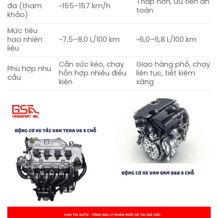
Thấp hơn, ưu tiên an
đa (tham
~155–157 km/h
toàn
khảo)
Mức tiêu
hao nhiên
~7,5–8,0 L/100 km
~6,0–6,8 L/100 km
liệu
Cần sức kéo, chạy
Giao hàng phố, chạy
Phù hợp nhu
hỗn hợp nhiều điều
liên tục, tiết kiệm
cầu
kiện
xăng