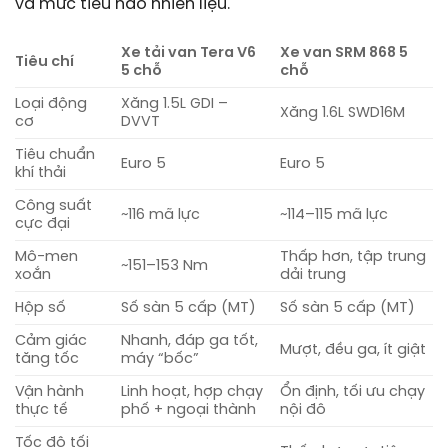
và mức tiêu hao nhiên liệu.
Xe tải van Tera V6
Xe van SRM 868 5
Tiêu chí
5 chỗ
chỗ
Loại động
Xăng 1.5L GDI –
Xăng 1.6L SWD16M
cơ
DVVT
Tiêu chuẩn
Euro 5
Euro 5
khí thải
Công suất
~116 mã lực
~114–115 mã lực
cực đại
Mô-men
Thấp hơn, tập trung
~151–153 Nm
xoắn
dải trung
Hộp số
Số sàn 5 cấp (MT)
Số sàn 5 cấp (MT)
Cảm giác
Nhanh, đáp ga tốt,
Mượt, đều ga, ít giật
tăng tốc
máy “bốc”
Vận hành
Linh hoạt, hợp chạy
Ổn định, tối ưu chạy
thực tế
phố + ngoại thành
nội đô
Tốc độ tối