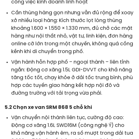
công việc kinh doanh linh hoạt
Cần thùng hàng gọn nhưng vẫn đủ rộng để xoay
xở nhiều loại hàng: Kích thước lọt lòng thùng
khoảng 1.600 × 1.550 × 1.330 mm, đủ chở các mặt
hàng như nội thất nhỏ, vật tư, linh kiện, đơn hàng
online cỡ lớn trong một chuyến, không quá cồng
kềnh khi di chuyển trong phố.
Vận hành hỗn hợp phố – ngoại thành – liên tỉnh
ngắn: Động cơ xăng 1.5L GDI-DVVT cho khả năng
tăng tốc tốt, chạy khỏe ở dải tốc trung bình, phù
hợp các tuyến giao hàng kết hợp nội đô và
đường trường với tải trọng vừa phải.
5.2 Chọn xe van SRM 868 5 chỗ khi
Vận chuyển nội thành liên tục, cường độ cao:
Động cơ xăng 1.6L SWD16M (công nghệ Ý) cho
khả năng vận hành êm, ra số mượt trong dải tua