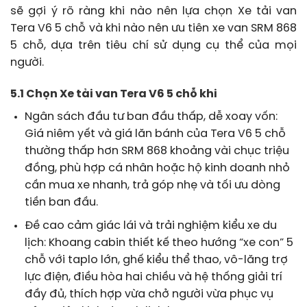
sẽ gợi ý rõ ràng khi nào nên lựa chọn Xe tải van
Tera V6 5 chỗ và khi nào nên ưu tiên xe van SRM 868
5 chỗ, dựa trên tiêu chí sử dụng cụ thể của mọi
người.
5.1 Chọn Xe tải van Tera V6 5 chỗ khi
Ngân sách đầu tư ban đầu thấp, dễ xoay vốn:
Giá niêm yết và giá lăn bánh của Tera V6 5 chỗ
thường thấp hơn SRM 868 khoảng vài chục triệu
đồng, phù hợp cá nhân hoặc hộ kinh doanh nhỏ
cần mua xe nhanh, trả góp nhẹ và tối ưu dòng
tiền ban đầu.
Đề cao cảm giác lái và trải nghiệm kiểu xe du
lịch: Khoang cabin thiết kế theo hướng “xe con” 5
chỗ với taplo lớn, ghế kiểu thể thao, vô-lăng trợ
lực điện, điều hòa hai chiều và hệ thống giải trí
đầy đủ, thích hợp vừa chở người vừa phục vụ