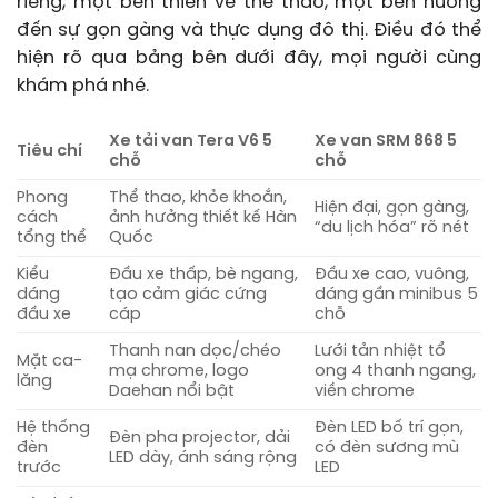
riêng, một bên thiên về thể thao, một bên hướng
đến sự gọn gàng và thực dụng đô thị. Điều đó thể
hiện rõ qua bảng bên dưới đây, mọi người cùng
khám phá nhé.
Xe tải van Tera V6 5
Xe van SRM 868 5
Tiêu chí
chỗ
chỗ
Phong
Thể thao, khỏe khoắn,
Hiện đại, gọn gàng,
cách
ảnh hưởng thiết kế Hàn
“du lịch hóa” rõ nét
tổng thể
Quốc
Kiểu
Đầu xe thấp, bè ngang,
Đầu xe cao, vuông,
dáng
tạo cảm giác cứng
dáng gần minibus 5
đầu xe
cáp
chỗ
Thanh nan dọc/chéo
Lưới tản nhiệt tổ
Mặt ca-
mạ chrome, logo
ong 4 thanh ngang,
lăng
Daehan nổi bật
viền chrome
Hệ thống
Đèn LED bố trí gọn,
Đèn pha projector, dải
đèn
có đèn sương mù
LED dày, ánh sáng rộng
trước
LED