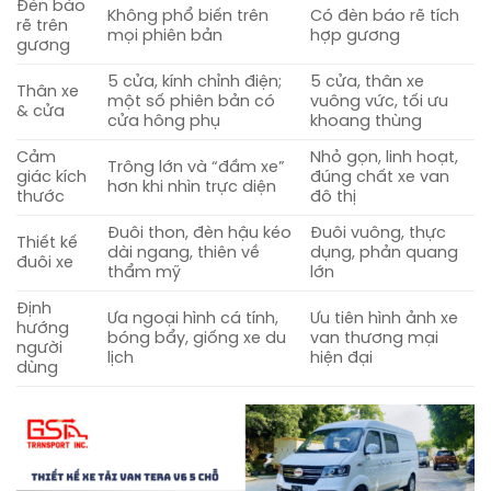
Đèn báo
Không phổ biến trên
Có đèn báo rẽ tích
rẽ trên
mọi phiên bản
hợp gương
gương
5 cửa, kính chỉnh điện;
5 cửa, thân xe
Thân xe
một số phiên bản có
vuông vức, tối ưu
& cửa
cửa hông phụ
khoang thùng
Cảm
Nhỏ gọn, linh hoạt,
Trông lớn và “đầm xe”
giác kích
đúng chất xe van
hơn khi nhìn trực diện
thước
đô thị
Đuôi thon, đèn hậu kéo
Đuôi vuông, thực
Thiết kế
dài ngang, thiên về
dụng, phản quang
đuôi xe
thẩm mỹ
lớn
Định
Ưa ngoại hình cá tính,
Ưu tiên hình ảnh xe
hướng
bóng bẩy, giống xe du
van thương mại
người
lịch
hiện đại
dùng