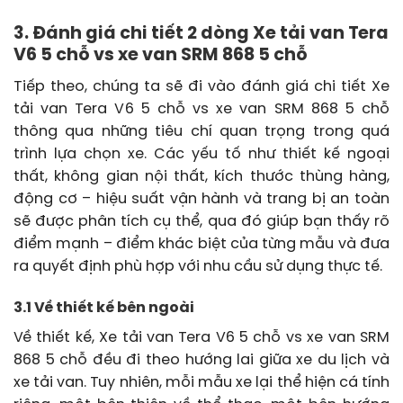
3. Đánh giá chi tiết 2 dòng Xe tải van Tera
V6 5 chỗ vs xe van SRM 868 5 chỗ
Tiếp theo, chúng ta sẽ đi vào đánh giá chi tiết Xe
tải van Tera V6 5 chỗ vs xe van SRM 868 5 chỗ
thông qua những tiêu chí quan trọng trong quá
trình lựa chọn xe. Các yếu tố như thiết kế ngoại
thất, không gian nội thất, kích thước thùng hàng,
động cơ – hiệu suất vận hành và trang bị an toàn
sẽ được phân tích cụ thể, qua đó giúp bạn thấy rõ
điểm mạnh – điểm khác biệt của từng mẫu và đưa
ra quyết định phù hợp với nhu cầu sử dụng thực tế.
3.1 Về thiết kế bên ngoài
Về thiết kế, Xe tải van Tera V6 5 chỗ vs xe van SRM
868 5 chỗ đều đi theo hướng lai giữa xe du lịch và
xe tải van. Tuy nhiên, mỗi mẫu xe lại thể hiện cá tính