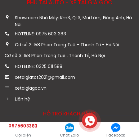
PHÚ TÀI AUTO - XE TẢI GIÁ GỐC
Showroom Nhà Máy: Km3, QL3, Mai Lâm, Đông Anh, Hà
Nội
HOTELINE: 0975 603 383
Cơ sở 2: 158 Phan Trọng Tuệ - Thanh Trì - Hà Nội
Cơ sở 3: 158 Phan Trọng Tuệ , Thanh Trì, Hà Nội
HOTELINE: 0325 011 588
xetaigiatot2021@gmail.com
xetaigiagoc.vn
Liên hệ
HỖ TRỢ KHÁCH HÀNG
0975603383
Chính sách mua hàng
Gọi điện
Chat Zalo
Facebook
Chính sách đổi trả hàng