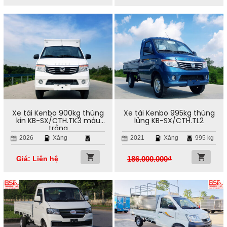
Xe tải Kenbo 900kg thùng
Xe tải Kenbo 995kg thùng
kín KB-SX/CTH.TK3 màu
lửng KB-SX/CTH.TL2
trắng
2026
Xăng
2021
Xăng
995 kg
Giá: Liên hệ
186.000.000
₫