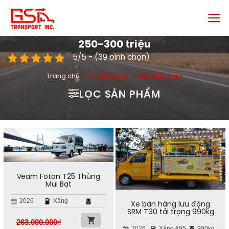
Chuyển
đến
nội
250-300 triệu
dung
5/5 - (39 bình chọn)
Trang chủ
/
Khoảng giá
/
250-300 triệu
LỌC SẢN PHẨM
Veam Foton T25 Thùng
Mui Bạt
2026
Xăng
Xe bán hàng lưu động
SRM T30 tải trọng 990kg
263.000.000
₫
2026
Xăng A95
990kg