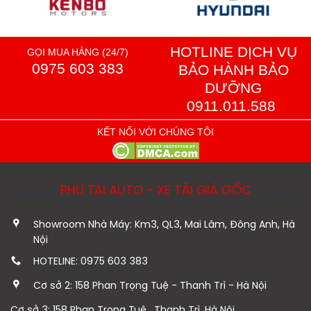
HOTLINE DỊCH VỤ
GỌI MUA HÀNG (24/7)
0975 603 383
BẢO HÀNH BẢO
DƯỠNG
0911.011.588
KẾT NỐI VỚI CHÚNG TÔI
PHÚ TÀI AUTO - XE TẢI GIÁ GỐC
Showroom Nhà Máy: Km3, QL3, Mai Lâm, Đông Anh, Hà
Nội
HOTELINE: 0975 603 383
Cơ sở 2: 158 Phan Trọng Tuệ - Thanh Trì - Hà Nội
Cơ sở 3: 158 Phan Trọng Tuệ , Thanh Trì, Hà Nội