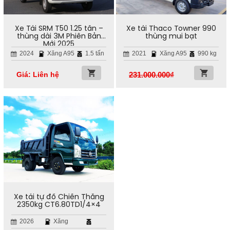
Xe Tải SRM T50 1.25 tấn –
Xe tải Thaco Towner 990
thùng dài 3M Phiên Bản
thùng mui bạt
Mới 2025
2024
Xăng A95
1.5 tấn
2021
Xăng A95
990 kg
Giá: Liên hệ
231.000.000
₫
Xe tải tự đổ Chiến Thắng
2350kg CT6.80TD1/4×4
2026
Xăng