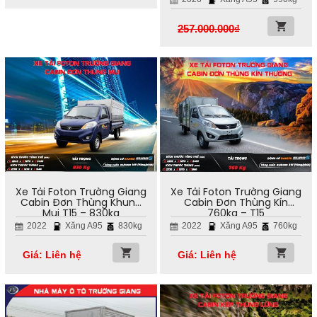
257.000.000
₫
Xe Tải Foton Trường Giang
Xe Tải Foton Trường Giang
Cabin Đơn Thùng Khung
Cabin Đơn Thùng Kín
Mui T15 – 830kg
760kg – T15
2022
Xăng A95
830kg
2022
Xăng A95
760kg
Giá: Liên hệ
Giá: Liên hệ