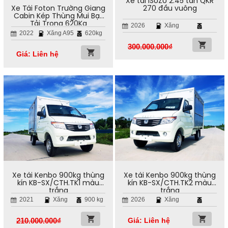
Xe tải ISUZU 2.45 tấn QKR
270 đầu vuông
Xe Tải Foton Trường Giang
Cabin Kép Thùng Mui Bạt
Tải Trọng 620Kg
2026
Xăng
2022
Xăng A95
620kg
300.000.000
₫
Giá: Liên hệ
Xe tải Kenbo 900kg thùng
Xe tải Kenbo 900kg thùng
kín KB-SX/CTH.TK1 màu
kín KB-SX/CTH.TK2 màu
trắng
trắng
2021
Xăng
900 kg
2026
Xăng
210.000.000
₫
Giá: Liên hệ