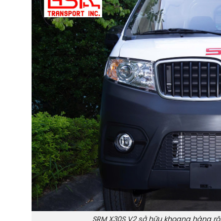
SRM X30S V2 sở hữu khoang hàng rộ