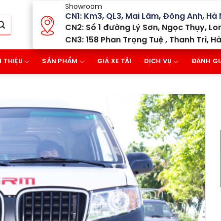
Showroom
CN1: Km3, QL3, Mai Lâm, Đông Anh, Hà 
CN2: Số 1 đường Lý Sơn, Ngọc Thụy, Lon
CN3: 158 Phan Trọng Tuệ , Thanh Trì, Hà
I THIỆU
SẢN PHẨM
GIÁ XE TẢI
DỊCH VỤ
ĐÁNH GI