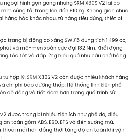
u ngoại hình gọn gàng nhưng SRM X30S V2 lại có
0 mm cùng tải trọng lên đến 810 kg. Không gian chứa
i hàng hóa khác nhau, từ hàng tiêu dùng, thiết bị
ợc trang bị động cơ xăng SWJ15 dung tích 1.499 cc,
g/phút và mô-men xoắn cực đại 132 Nm. Khối động
ăng tốc tốt và đáp ứng hiệu quả nhu cầu chở hàng
 tư hợp lý, SRM X30S V2 còn được nhiều khách hàng
và chi phí bảo dưỡng thấp. Hệ thống linh kiện phổ
nên dễ dàng và tiết kiệm hơn trong quá trình sử
V2 được trang bị nhiều tiện ích như ghế da, điều
ng an toàn gồm ABS, EBD, EPS và đèn sương mù.
ệm thoải mái hơn đồng thời tăng độ an toàn khi vận
u.