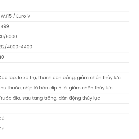
SWJ15 / Euro V
1.499
80/6000
132/4000~4400
40
Độc lập, lò xo trụ, thanh cân bằng, giảm chấn thủy lực
Phụ thuộc, nhíp lá bán elip 5 lá, giảm chấn thủy lực
Trước đĩa, sau tang trống, dẫn động thủy lực
Có
Có