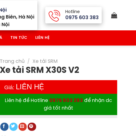
Nội
Hotline
g Biên, Hà Nội
0975 603 383
 Nội
Á
TIN TỨC
LIÊN HỆ
Trang chủ
/
Xe tải SRM
Xe tải SRM X30S V2
LIÊN HỆ
Giá:
Liên hệ để Hotline
0975 603 383
để nhận dc
giá tốt nhất