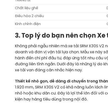
TRANG BỊ
Chất liệu ghế
Điều hòa 2 chiều
Kính chỉnh điện
3. Top lý do bạn nên chọn Xe
Không phải ngẫu nhiên mà xe tải SRM X30S V2 n
doanh và đơn vị vận tải lựa chọn. Mẫu xe này sở
hành đến chi phí đầu tư, đáp ứng tốt nhu cầu v
đường liên tỉnh ngắn. Dưới đây là những lý do 
xe tải van đáng cân nhắc hiện nay.
Thiết kế nhỏ gọn, dễ dàng di chuyển trong thà
1.920 mm, SRM X30S V2 có khả năng luồn lách l
nhỏ hoặc khu dân cư. Đây là lợi thế lớn đối với
kiện hay hàng tiêu dùng trong nội đô.