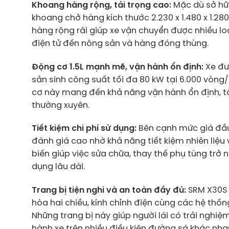
Khoang hàng rộng, tải trọng cao:
Mặc dù sở hữ
khoang chở hàng kích thước 2.230 x 1.480 x 1.28
hàng rộng rãi giúp xe vận chuyển được nhiều loạ
điện tử đến nông sản và hàng đóng thùng.
Động cơ 1.5L mạnh mẽ, vận hành ổn định:
Xe đư
sản sinh công suất tối đa 80 kW tại 6.000 vòn
cơ này mang đến khả năng vận hành ổn định, t
thường xuyên.
Tiết kiệm chi phí sử dụng:
Bên cạnh mức giá đầu
đánh giá cao nhờ khả năng tiết kiệm nhiên liệu 
biến giúp việc sửa chữa, thay thế phụ tùng trở 
dụng lâu dài.
Trang bị tiện nghi và an toàn đầy đủ:
SRM X30S 
hòa hai chiều, kính chỉnh điện cùng các hệ thố
Những trang bị này giúp người lái có trải nghi
hành xe trên nhiều điều kiện đường sá khác nha