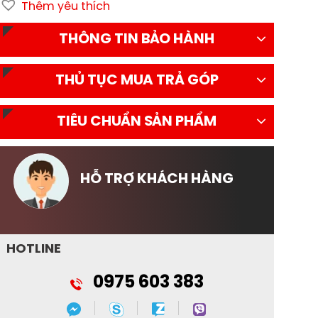
Thêm yêu thích
THÔNG TIN BẢO HÀNH
THỦ TỤC MUA TRẢ GÓP
TIÊU CHUẨN SẢN PHẨM
HỖ TRỢ KHÁCH HÀNG
HOTLINE
0975 603 383