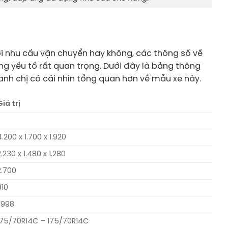
ới nhu cầu vận chuyển hay không, các thông số về
ững yếu tố rất quan trọng. Dưới đây là bảng thông
p anh chị có cái nhìn tổng quan hơn về mẫu xe này.
Giá trị
4.200 x 1.700 x 1.920
2.230 x 1.480 x 1.280
2.700
810
1.998
175/70R14C – 175/70R14C