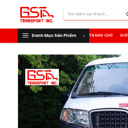
Chuyển
đến
Tìm
nội
kiếm:
dung
Danh Mục Sản Phẩm
TRANG CHỦ
GIỚ