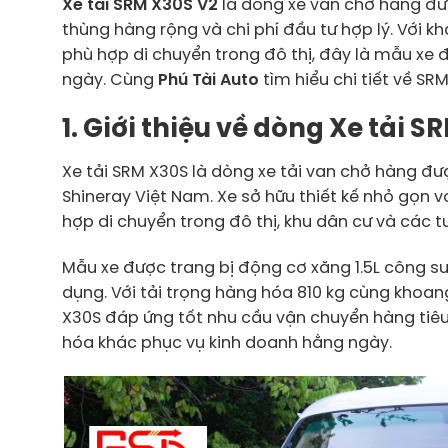
Xe tải SRM X30S V2
là dòng xe van chở hàng đư
thùng hàng rộng và chi phí đầu tư hợp lý. Với kh
phù hợp di chuyển trong đô thị, đây là mẫu xe
ngày. Cùng
Phú Tài Auto
tìm hiểu chi tiết về SR
1. Giới thiệu về dòng Xe tải 
Xe tải SRM X30S là dòng xe tải van chở hàng đư
Shineray Việt Nam. Xe sở hữu thiết kế nhỏ gọn vớ
hợp di chuyển trong đô thị, khu dân cư và các
Mẫu xe được trang bị động cơ xăng 1.5L công suấ
dụng. Với tải trọng hàng hóa 810 kg cùng khoang
X30S đáp ứng tốt nhu cầu vận chuyển hàng tiê
hóa khác phục vụ kinh doanh hằng ngày.