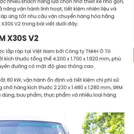
ợc nhiều khách hàng lựa chọn nhờ thiết kế nhỏ gọn,
ả năng vận hành linh hoạt, tiết kiệm nhiên liệu và
 đáp ứng tốt nhu cầu vận chuyển hàng hóa hằng
M X30S V2 trong bài viết dưới đây.
SRM X30S V2
ợc lắp ráp tại Việt Nam bởi Công ty TNHH Ô Tô
i kích thước tổng thể 4.200 x 1.700 x 1.920 mm, phù
 tuyến đường có mật độ giao thông cao.
t 80 kW, vận hành ổn định và tiết kiệm chi phí sử
 chở hàng kích thước 2.230 x 1.480 x 1.280 mm, SRM
u dùng, bưu phẩm, thực phẩm và nhiều loại hàng