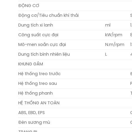
ĐỘNG CƠ
Động cơ/Tiêu chuẩn khí thải
Dung tích xi lanh
ml
Công suất cực đại
kW/rpm
Mô-men xoắn cực đại
N.m/rpm
Dung tích bình nhiên liệu
L
KHUNG GẦM
Hệ thống treo trước
Hệ thống treo sau
Hệ thống phanh
HỆ THỐNG AN TOÀN
ABS, EBD, EPS
Đèn sương mù