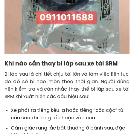
Khi nào cần thay bi láp sau xe tải SRM
Bi láp sau là chi tiết chịu tải lớn và làm việc liên tục,
do đó sẽ bị hao mòn theo thời gian. Người dùng
nên kiểm tra và cân nhắc thay thế bi láp sau xe tải
SRM khi xuất hiện các dấu hiệu sau:
Xe phát ra tiếng kêu lạ hoặc tiếng “cộc cộc” từ
cầu sau khi tăng tốc hoặc vào cua
Cảm giác rung lắc bất thường ở bánh sau, đặc