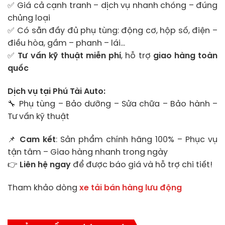
✅ Giá cả cạnh tranh – dịch vụ nhanh chóng – đúng
chủng loại
✅ Có sẵn đầy đủ phụ tùng: động cơ, hộp số, điện –
điều hòa, gầm – phanh – lái…
✅
Tư vấn kỹ thuật miễn phí
, hỗ trợ
giao hàng toàn
quốc
Dịch vụ tại Phú Tài Auto:
🔧 Phụ tùng – Bảo dưỡng – Sửa chữa – Bảo hành –
Tư vấn kỹ thuật
📌
Cam kết
: Sản phẩm chính hãng 100% – Phục vụ
tận tâm – Giao hàng nhanh trong ngày
👉
Liên hệ ngay
để được báo giá và hỗ trợ chi tiết!
Tham khảo dòng
xe tải bán hàng lưu động