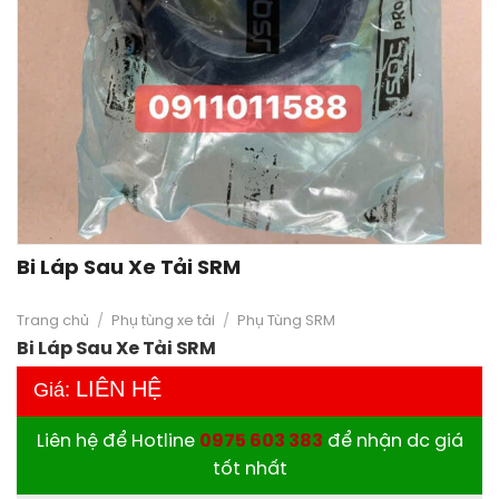
Bi Láp Sau Xe Tải SRM
Trang chủ
/
Phụ tùng xe tải
/
Phụ Tùng SRM
Bi Láp Sau Xe Tải SRM
LIÊN HỆ
Giá:
Liên hệ để Hotline
0975 603 383
để nhận dc giá
tốt nhất