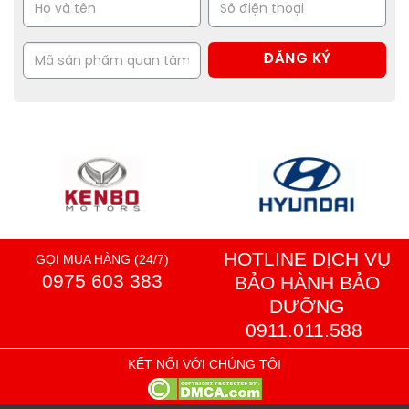
HOTLINE DỊCH VỤ
GỌI MUA HÀNG (24/7)
0975 603 383
BẢO HÀNH BẢO
DƯỠNG
0911.011.588
KẾT NỐI VỚI CHÚNG TÔI