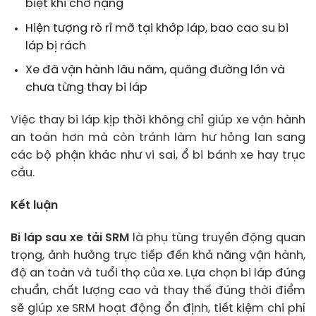
biệt khi chở nặng
Hiện tượng rò rỉ mỡ tại khớp láp, bao cao su bi
láp bị rách
Xe đã vận hành lâu năm, quãng đường lớn và
chưa từng thay bi láp
Việc thay bi láp kịp thời không chỉ giúp xe vận hành
an toàn hơn mà còn tránh làm hư hỏng lan sang
các bộ phận khác như vi sai, ổ bi bánh xe hay trục
cầu.
Kết luận
Bi láp sau xe tải SRM
là phụ tùng truyền động quan
trọng, ảnh hưởng trực tiếp đến khả năng vận hành,
độ an toàn và tuổi thọ của xe. Lựa chọn bi láp đúng
chuẩn, chất lượng cao và thay thế đúng thời điểm
sẽ giúp xe SRM hoạt động ổn định, tiết kiệm chi phí