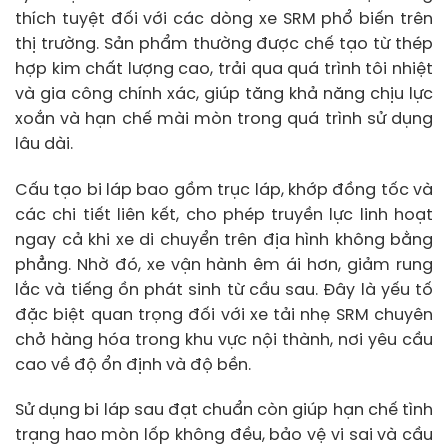
thích tuyệt đối với các dòng xe SRM phổ biến trên
thị trường. Sản phẩm thường được chế tạo từ thép
hợp kim chất lượng cao, trải qua quá trình tôi nhiệt
và gia công chính xác, giúp tăng khả năng chịu lực
xoắn và hạn chế mài mòn trong quá trình sử dụng
lâu dài.
Cấu tạo bi láp bao gồm trục láp, khớp đồng tốc và
các chi tiết liên kết, cho phép truyền lực linh hoạt
ngay cả khi xe di chuyển trên địa hình không bằng
phẳng. Nhờ đó, xe vận hành êm ái hơn, giảm rung
lắc và tiếng ồn phát sinh từ cầu sau. Đây là yếu tố
đặc biệt quan trọng đối với xe tải nhẹ SRM chuyên
chở hàng hóa trong khu vực nội thành, nơi yêu cầu
cao về độ ổn định và độ bền.
Sử dụng bi láp sau đạt chuẩn còn giúp hạn chế tình
trạng hao mòn lốp không đều, bảo vệ vi sai và cầu