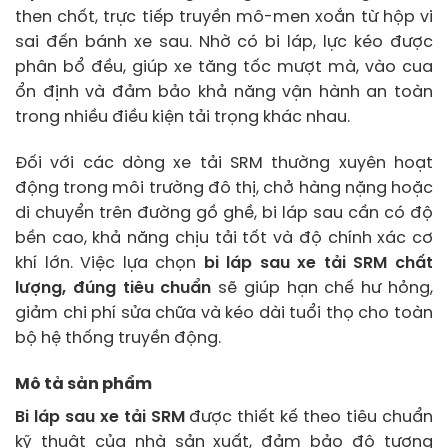
then chốt, trực tiếp truyền mô-men xoắn từ hộp vi
sai đến bánh xe sau. Nhờ có bi láp, lực kéo được
phân bổ đều, giúp xe tăng tốc mượt mà, vào cua
ổn định và đảm bảo khả năng vận hành an toàn
trong nhiều điều kiện tải trọng khác nhau.
Đối với các dòng xe tải SRM thường xuyên hoạt
động trong môi trường đô thị, chở hàng nặng hoặc
di chuyển trên đường gồ ghề, bi láp sau cần có độ
bền cao, khả năng chịu tải tốt và độ chính xác cơ
khí lớn. Việc lựa chọn
bi láp sau xe tải SRM chất
lượng, đúng tiêu chuẩn
sẽ giúp hạn chế hư hỏng,
giảm chi phí sửa chữa và kéo dài tuổi thọ cho toàn
bộ hệ thống truyền động.
Mô tả sản phẩm
Bi láp sau xe tải SRM
được thiết kế theo tiêu chuẩn
kỹ thuật của nhà sản xuất, đảm bảo độ tương