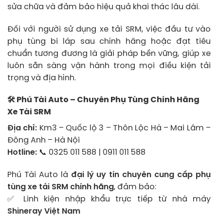
sửa chữa và đảm bảo hiệu quả khai thác lâu dài.
Đối với người sử dụng xe tải SRM, việc đầu tư vào
phụ tùng bi láp sau chính hãng hoặc đạt tiêu
chuẩn tương đương là giải pháp bền vững, giúp xe
luôn sẵn sàng vận hành trong mọi điều kiện tải
trọng và địa hình.
🛠
Phú Tài Auto – Chuyên Phụ Tùng Chính Hãng
Xe Tải SRM
Địa chỉ:
Km3 – Quốc lộ 3 – Thôn Lộc Hà – Mai Lâm –
Đông Anh – Hà Nội
Hotline:
📞 0325 011 588 | 0911 011 588
Phú Tài Auto là
đại lý uy tín chuyên cung cấp phụ
tùng xe tải SRM chính hãng
, đảm bảo:
✅ Linh kiện nhập khẩu trực tiếp từ nhà máy
Shineray Việt Nam