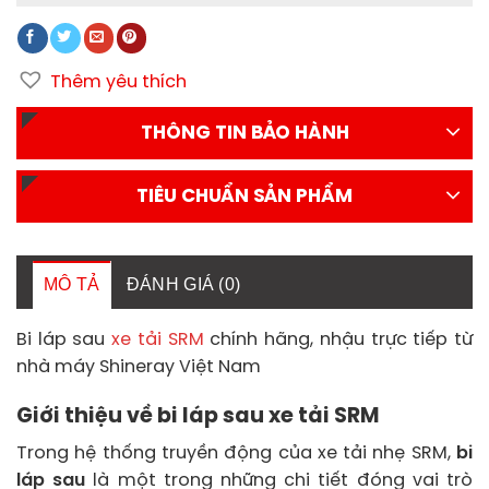
Thêm yêu thích
THÔNG TIN BẢO HÀNH
TIÊU CHUẨN SẢN PHẨM
MÔ TẢ
ĐÁNH GIÁ (0)
Bi láp sau
xe tải SRM
chính hãng, nhậu trực tiếp từ
nhà máy Shineray Việt Nam
Giới thiệu về bi láp sau xe tải SRM
Trong hệ thống truyền động của xe tải nhẹ SRM,
bi
láp sau
là một trong những chi tiết đóng vai trò