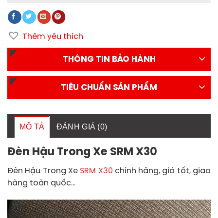
Thêm yêu thích
THÔNG TIN BẢO HÀNH
TIÊU CHUẨN SẢN PHẨM
MÔ TẢ
ĐÁNH GIÁ (0)
Đèn Hậu Trong Xe SRM X30
Đèn Hậu Trong Xe
SRM X30
chính hãng, giá tốt, giao
hàng toàn quốc…