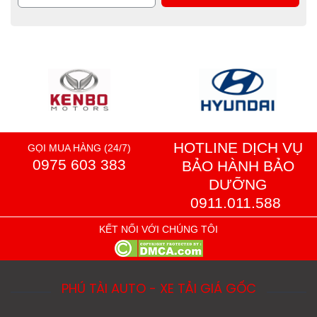
HOTLINE DỊCH VỤ
GỌI MUA HÀNG (24/7)
0975 603 383
BẢO HÀNH BẢO
DƯỠNG
0911.011.588
KẾT NỐI VỚI CHÚNG TÔI
PHÚ TÀI AUTO - XE TẢI GIÁ GỐC