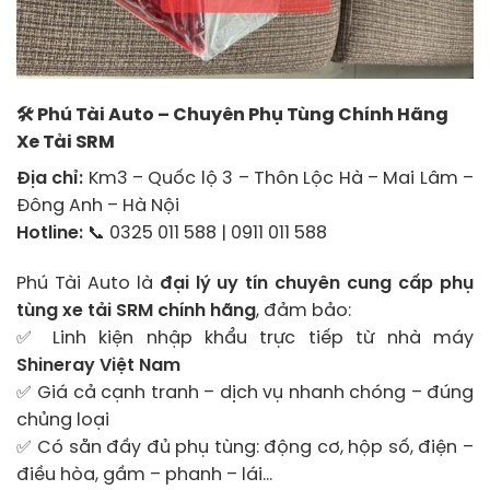
🛠
Phú Tài Auto – Chuyên Phụ Tùng Chính Hãng
Xe Tải SRM
Địa chỉ:
Km3 – Quốc lộ 3 – Thôn Lộc Hà – Mai Lâm –
Đông Anh – Hà Nội
Hotline:
📞 0325 011 588 | 0911 011 588
Phú Tài Auto là
đại lý uy tín chuyên cung cấp phụ
tùng xe tải SRM chính hãng
, đảm bảo:
✅ Linh kiện nhập khẩu trực tiếp từ nhà máy
Shineray Việt Nam
✅ Giá cả cạnh tranh – dịch vụ nhanh chóng – đúng
chủng loại
✅ Có sẵn đầy đủ phụ tùng: động cơ, hộp số, điện –
điều hòa, gầm – phanh – lái…