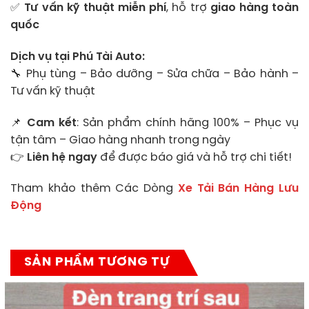
✅
Tư vấn kỹ thuật miễn phí
, hỗ trợ
giao hàng toàn
quốc
Dịch vụ tại Phú Tài Auto:
🔧 Phụ tùng – Bảo dưỡng – Sửa chữa – Bảo hành –
Tư vấn kỹ thuật
📌
Cam kết
: Sản phẩm chính hãng 100% – Phục vụ
tận tâm – Giao hàng nhanh trong ngày
👉
Liên hệ ngay
để được báo giá và hỗ trợ chi tiết!
Tham khảo thêm Các Dòng
Xe Tải Bán Hàng Lưu
Động
SẢN PHẨM TƯƠNG TỰ