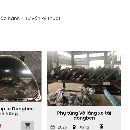
Bảo hành – Tư vấn kỹ thuật
áp lô Dongben
Phụ tùng Vô lăng xe tải
nh hãng
dongben
ệ
2026
Xăng