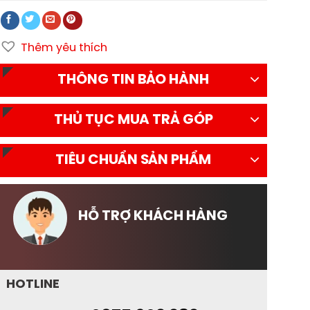
Thêm yêu thích
THÔNG TIN BẢO HÀNH
THỦ TỤC MUA TRẢ GÓP
TIÊU CHUẨN SẢN PHẨM
HỖ TRỢ KHÁCH HÀNG
HOTLINE