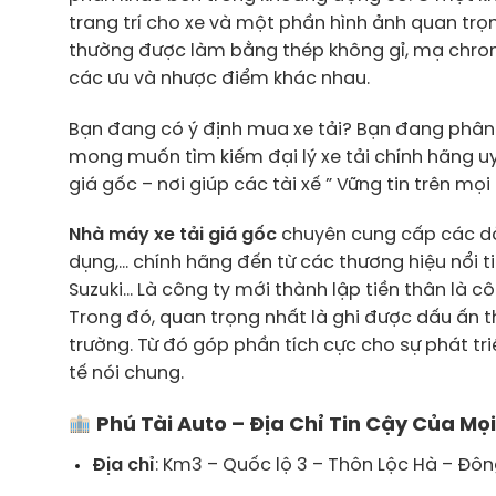
trang trí cho xe và một phần hình ảnh quan trọn
thường được làm bằng thép không gỉ, mạ chrom
các ưu và nhược điểm khác nhau.
Bạn đang có ý định mua xe tải? Bạn đang phân
mong muốn tìm kiếm đại lý xe tải chính hãng uy 
giá gốc – nơi giúp các tài xế ” Vững tin trên mọ
Nhà máy xe tải giá gốc
chuyên cung cấp các dòn
dụng,… chính hãng đến từ các thương hiệu nổi t
Suzuki… Là công ty mới thành lập tiền thân là 
Trong đó, quan trọng nhất là ghi được dấu ấn thư
trường. Từ đó góp phần tích cực cho sự phát tri
tế nói chung.
Phú Tài Auto – Địa Chỉ Tin Cậy Của M
Địa chỉ
: Km3 – Quốc lộ 3 – Thôn Lộc Hà – Đôn