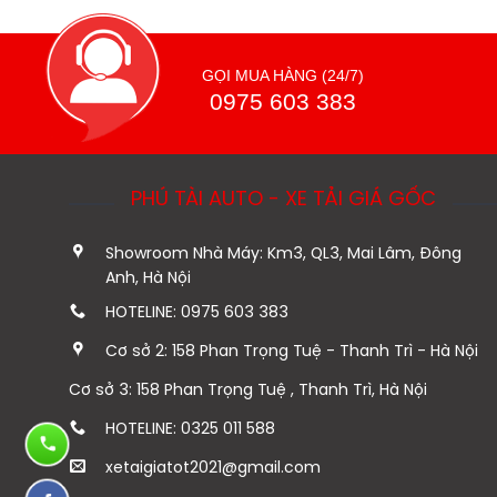
GỌI MUA HÀNG (24/7)
0975 603 383
PHÚ TÀI AUTO - XE TẢI GIÁ GỐC
Showroom Nhà Máy: Km3, QL3, Mai Lâm, Đông
Anh, Hà Nội
HOTELINE: 0975 603 383
Cơ sở 2: 158 Phan Trọng Tuệ - Thanh Trì - Hà Nội
Cơ sở 3: 158 Phan Trọng Tuệ , Thanh Trì, Hà Nội
HOTELINE: 0325 011 588
xetaigiatot2021@gmail.com