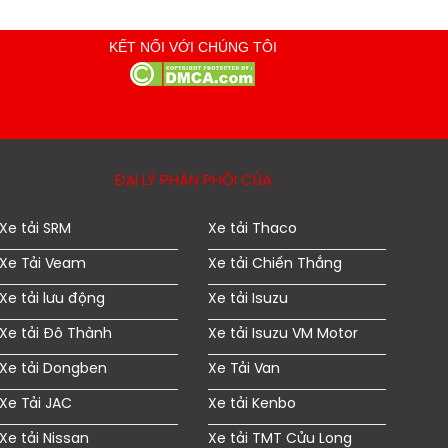
KẾT NỐI VỚI CHÚNG TÔI
ĐẠI LÝ PHÂN PHỐI CỦA
Xe tải SRM
Xe tải Thaco
Xe Tải Veam
Xe tải Chiến Thắng
Xe tải lưu động
Xe tải Isuzu
Xe tải Đô Thành
Xe tải Isuzu VM Motor
Xe tải Dongben
Xe Tải Van
Xe Tải JAC
Xe tải Kenbo
Xe tải Nissan
Xe tải TMT Cửu Long