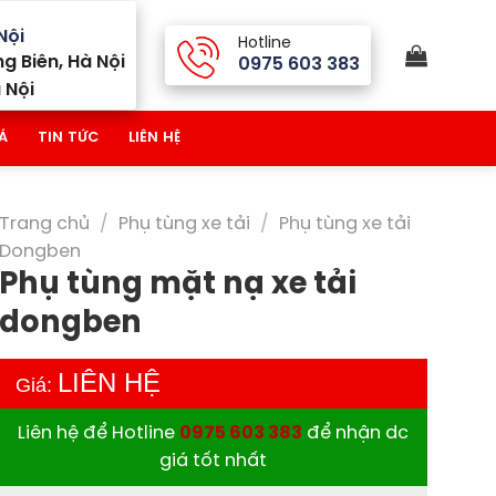
Nội
Hotline
g Biên, Hà Nội
0975 603 383
 Nội
Á
TIN TỨC
LIÊN HỆ
Trang chủ
/
Phụ tùng xe tải
/
Phụ tùng xe tải
Dongben
Phụ tùng mặt nạ xe tải
dongben
LIÊN HỆ
Giá:
Liên hệ để Hotline
0975 603 383
để nhận dc
giá tốt nhất