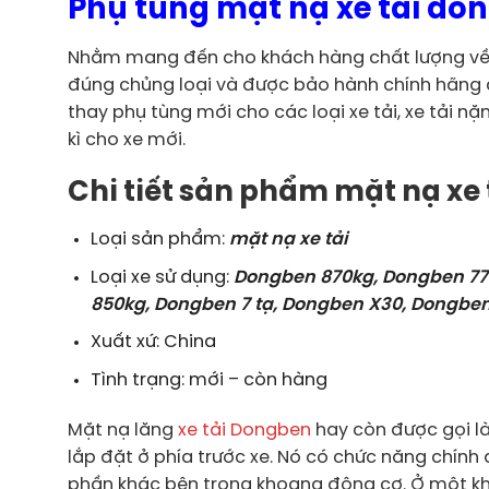
Phụ tùng mặt nạ xe tải do
Nhằm mang đến cho khách hàng chất lượng về 
đúng chủng loại và được bảo hành chính hãng c
thay phụ tùng mới cho các loại xe tải, xe tải n
kì cho xe mới.
Chi tiết sản phẩm mặt nạ xe
Loại sản phẩm:
mặt nạ xe tải
Loại xe sử dụng:
Dongben 870kg, Dongben 77
850kg, Dongben 7 tạ, Dongben X30, Dongben
Xuất xứ: China
Tình trạng: mới – còn hàng
Mặt nạ lăng
xe tải Dongben
hay còn được gọi là
lắp đặt ở phía trước xe. Nó có chức năng chính
phần khác bên trong khoang động cơ. Ở một khí