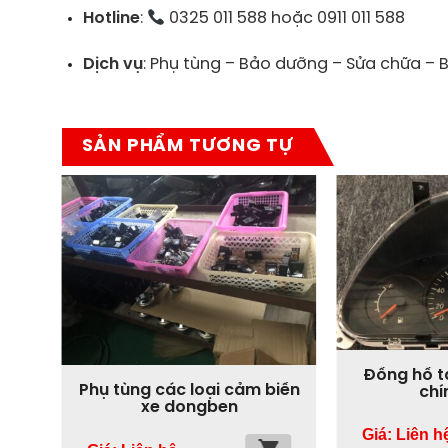
Hotline
:
0325 011 588 hoặc 0911 011 588
Dịch vụ
: Phụ tùng – Bảo dưỡng – Sửa chữa – 
SẢN PHẨM TƯƠNG TỰ
Đồng hồ t
Phụ tùng các loại cảm biến
chí
xe dongben
Giá: Liên h