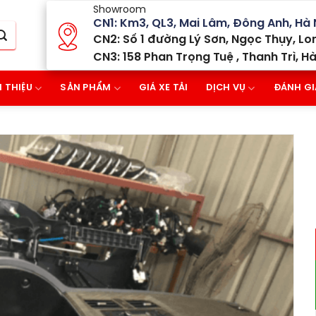
Showroom
CN1: Km3, QL3, Mai Lâm, Đông Anh, Hà 
CN2: Số 1 đường Lý Sơn, Ngọc Thụy, Lon
CN3: 158 Phan Trọng Tuệ , Thanh Trì, Hà
I THIỆU
SẢN PHẨM
GIÁ XE TẢI
DỊCH VỤ
ĐÁNH GI