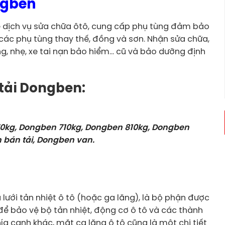
ngben
dịch vụ sửa chữa ôtô, cung cấp phụ tùng đảm bảo
ác phụ tùng thay thế, đồng và sơn. Nhận sửa chữa,
ặng, nhẹ, xe tai nạn bảo hiểm… cũ và bảo dưỡng định
 tải Dongben:
0kg, Dongben 710kg, Dongben 810kg, Dongben
 bán tải, Dongben van.
 lưới tản nhiệt ô tô (hoặc ga lăng), là bộ phận được
 để bảo vệ bộ tản nhiệt, động cơ ô tô và các thành
a cạnh khác, mặt ca lăng ô tô cũng là một chi tiết