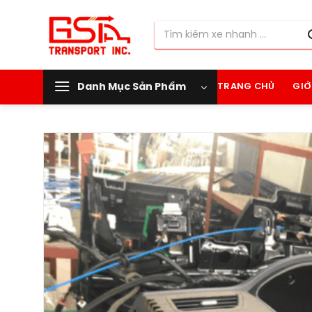
Chuyển
đến
Tìm
nội
kiếm:
dung
Danh Mục Sản Phẩm
TRANG CHỦ
GIỚ