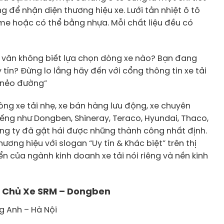
g để nhận diện thương hiệu xe. Lưới tản nhiệt ô tô
e hoặc có thể bằng nhựa. Mỗi chất liệu đều có
 vân không biết lựa chọn dòng xe nào? Bạn đang
tín? Đừng lo lắng hãy đến với cổng thông tin xe tải
i nẻo đường”
g xe tải nhẹ, xe bán hàng lưu động, xe chuyên
iếng như Dongben, Shineray, Teraco, Hyundai, Thaco,
công ty đã gặt hái được những thành công nhất định.
ơng hiệu với slogan “Uy tín & Khác biệt” trên thị
ển của ngành kinh doanh xe tải nói riêng và nền kinh
ọi Chủ Xe SRM – Dongben
g Anh – Hà Nội