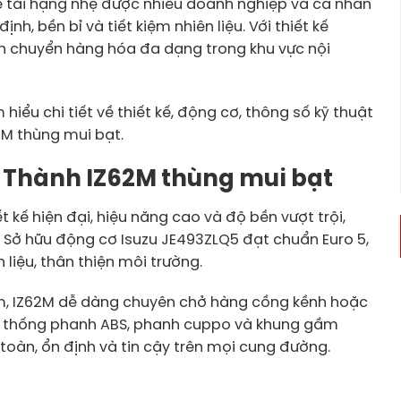
e tải hạng nhẹ được nhiều doanh nghiệp và cá nhân
h, bền bỉ và tiết kiệm nhiên liệu. Với thiết kế
ận chuyển hàng hóa đa dạng trong khu vực nội
 hiểu chi tiết về thiết kế, động cơ, thông số kỹ thuật
2M thùng mui bạt.
Đô Thành IZ62M thùng mui bạt
 kế hiện đại, hiệu năng cao và độ bền vượt trội,
 Sở hữu động cơ Isuzu JE493ZLQ5 đạt chuẩn Euro 5,
liệu, thân thiện môi trường.
.38m, IZ62M dễ dàng chuyên chở hàng cồng kềnh hoặc
 hệ thống phanh ABS, phanh cuppo và khung gầm
toàn, ổn định và tin cậy trên mọi cung đường.