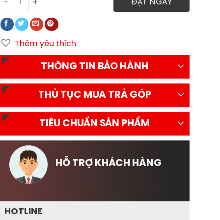
Xe tải Đô Thành IZ62M thùng mui bạt số lượng
ĐẶT NGAY
Thêm yêu thích
THÔNG TIN BẢO HÀNH
THỦ TỤC MUA TRẢ GÓP
TIÊU CHUẨN SẢN PHẨM
HỖ TRỢ KHÁCH HÀNG
HOTLINE