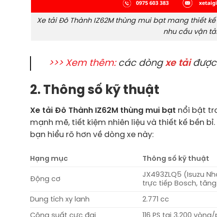
Xe tải Đô Thành IZ62M thùng mui bạt mang thiết kế 
nhu cầu vận tả
>>> Xem thêm:
các dòng
xe tải
được 
2. Thông số kỹ thuật
Xe tải Đô Thành IZ62M thùng mui bạt
nổi bật tr
mạnh mẽ, tiết kiệm nhiên liệu và thiết kế bền bỉ.
bạn hiểu rõ hơn về dòng xe này:
Hạng mục
Thông số kỹ thuật
JX493ZLQ5 (Isuzu Nhật
Động cơ
trực tiếp Bosch, tăn
Dung tích xy lanh
2.771 cc
Công suất cực đại
116 PS tại 3.200 vòng