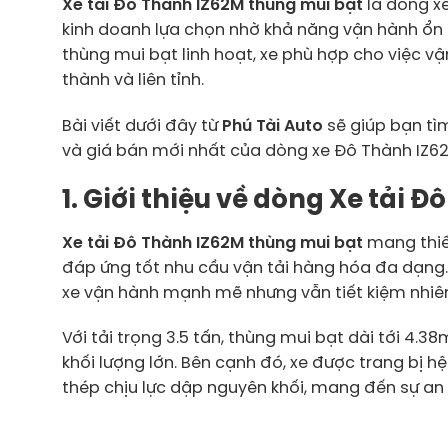
Xe tải Đô Thành IZ62M thùng mui bạt
là dòng x
kinh doanh lựa chọn nhờ khả năng vận hành ổn địn
thùng mui bạt linh hoạt, xe phù hợp cho việc v
thành và liên tỉnh.
Bài viết dưới đây từ
Phú Tài Auto
sẽ giúp bạn tìm
và giá bán mới nhất của dòng xe Đô Thành IZ6
1. Giới thiệu về dòng Xe tải 
Xe tải Đô Thành IZ62M thùng mui bạt
mang thiết
đáp ứng tốt nhu cầu vận tải hàng hóa đa dạng.
xe vận hành mạnh mẽ nhưng vẫn tiết kiệm nhiên 
Với tải trọng 3.5 tấn, thùng mui bạt dài tới 4
khối lượng lớn. Bên cạnh đó, xe được trang bị
thép chịu lực dập nguyên khối, mang đến sự an 