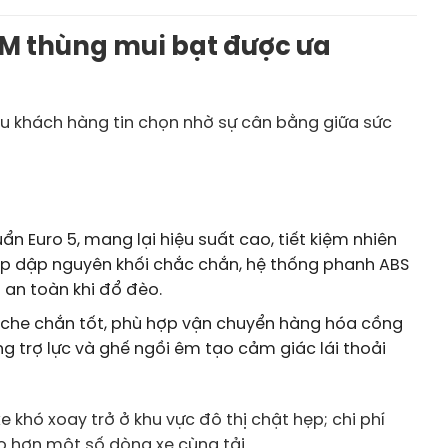
62M thùng mui bạt được ưa
u khách hàng tin chọn nhờ sự cân bằng giữa sức
 Euro 5, mang lại hiệu suất cao, tiết kiệm nhiên
hép dập nguyên khối chắc chắn, hệ thống phanh ABS
 an toàn khi đổ đèo.
à che chắn tốt, phù hợp vận chuyển hàng hóa cồng
ng trợ lực và ghế ngồi êm tạo cảm giác lái thoải
e khó xoay trở ở khu vực đô thị chật hẹp; chi phí
 hơn một số dòng xe cùng tải.