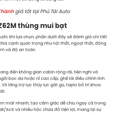
 Thành
giá tốt tại Phú Tài Auto
IZ62M thùng mui bạt
ước khi lựa chọn, phần dưới đây sẽ đánh giá chi tiết
hía cạnh quan trọng như nội thất, ngoại thất, động
gầm và độ an toàn.
ang đến không gian cabin rộng rãi, tiện nghi và
ngồi bọc da hoặc nỉ cao cấp, ghế lái điều chỉnh linh
 Vô lăng trợ lực thủy lực gật gù, taplo bố trí khoa
sát.
làm mát nhanh, tạo cảm giác dễ chịu ngay cả trong
USB/AUX và nhiều hộc chứa đồ tiện lợi, mang lại sự