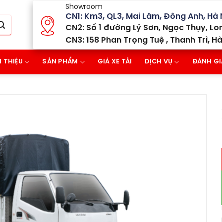
Showroom
CN1: Km3, QL3, Mai Lâm, Đông Anh, Hà 
CN2: Số 1 đường Lý Sơn, Ngọc Thụy, Lon
CN3: 158 Phan Trọng Tuệ , Thanh Trì, Hà
I THIỆU
SẢN PHẨM
GIÁ XE TẢI
DỊCH VỤ
ĐÁNH GI