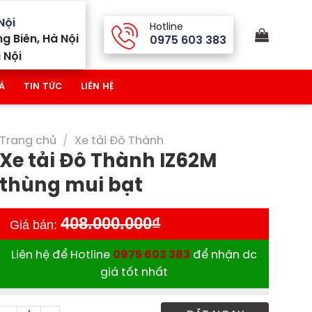
Nội
Hotline
g Biên, Hà Nội
0975 603 383
 Nội
Á
TIN TỨC
LIÊN HỆ
Trang chủ
/
Xe tải Đô Thành
Xe tải Đô Thành IZ62M
thùng mui bạt
408.000.000
₫
Giá bán:
Liên hệ để Hotline
0975 603 383
để nhận dc
giá tốt nhất