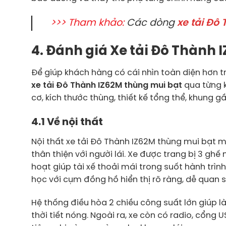
>>> Tham khảo:
Các dòng
xe tải Đô
4. Đánh giá Xe tải Đô Thành 
Để giúp khách hàng có cái nhìn toàn diện hơn tr
xe tải Đô Thành IZ62M thùng mui bạt
qua từng k
cơ, kích thước thùng, thiết kế tổng thể, khung 
4.1 Về nội thất
Nội thất xe tải Đô Thành IZ62M thùng mui bạt m
thân thiện với người lái. Xe được trang bị 3 ghế 
hoạt giúp tài xế thoải mái trong suốt hành trình.
học với cụm đồng hồ hiển thị rõ ràng, dễ quan 
Hệ thống điều hòa 2 chiều công suất lớn giúp 
thời tiết nóng. Ngoài ra, xe còn có radio, cổng 