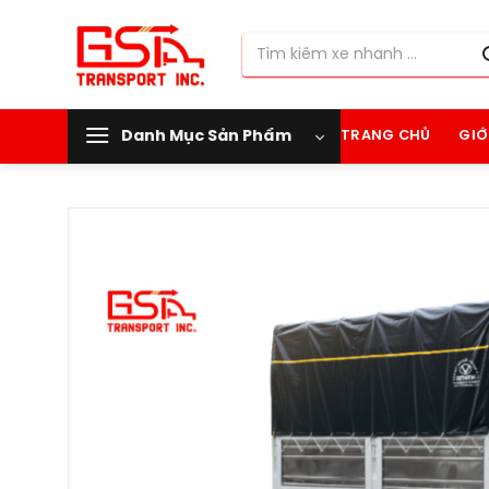
Chuyển
đến
Tìm
nội
kiếm:
dung
Danh Mục Sản Phẩm
TRANG CHỦ
GIỚ