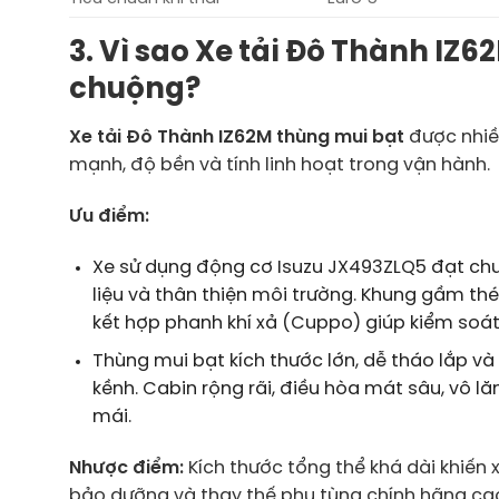
3. Vì sao Xe tải Đô Thành IZ
chuộng?
Xe tải Đô Thành IZ62M thùng mui bạt
được nhiề
mạnh, độ bền và tính linh hoạt trong vận hành.
Ưu điểm:
Xe sử dụng động cơ Isuzu JX493ZLQ5 đạt chuẩn
liệu và thân thiện môi trường. Khung gầm t
kết hợp phanh khí xả (Cuppo) giúp kiểm soát
Thùng mui bạt kích thước lớn, dễ tháo lắp v
kềnh. Cabin rộng rãi, điều hòa mát sâu, vô lă
mái.
Nhược điểm:
Kích thước tổng thể khá dài khiến x
bảo dưỡng và thay thế phụ tùng chính hãng cao