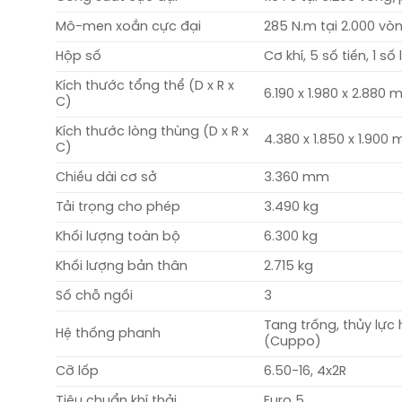
Mô-men xoắn cực đại
285 N.m tại 2.000 vò
Hộp số
Cơ khí, 5 số tiến, 1 số l
Kích thước tổng thể (D x R x
6.190 x 1.980 x 2.880
C)
Kích thước lòng thùng (D x R x
4.380 x 1.850 x 1.900
C)
Chiều dài cơ sở
3.360 mm
Tải trọng cho phép
3.490 kg
Khối lượng toàn bộ
6.300 kg
Khối lượng bản thân
2.715 kg
Số chỗ ngồi
3
Tang trống, thủy lực 
Hệ thống phanh
(Cuppo)
Cỡ lốp
6.50-16, 4x2R
Tiêu chuẩn khí thải
Euro 5