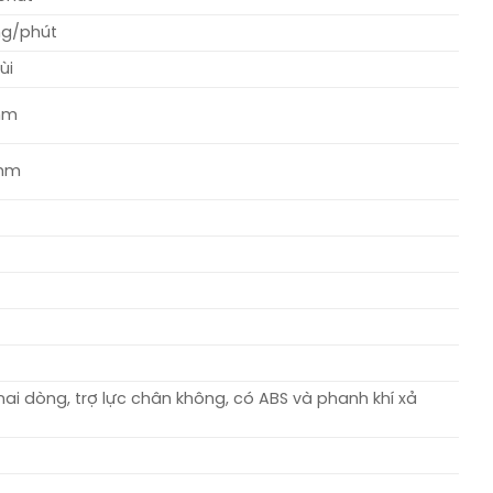
ng/phút
ùi
 mm
 mm
hai dòng, trợ lực chân không, có ABS và phanh khí xả