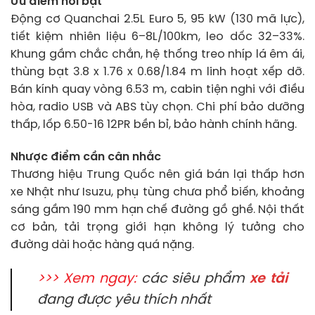
Ưu điểm nổi bật
Động cơ Quanchai 2.5L Euro 5, 95 kW (130 mã lực),
tiết kiệm nhiên liệu 6–8L/100km, leo dốc 32–33%.
Khung gầm chắc chắn, hệ thống treo nhíp lá êm ái,
thùng bạt 3.8 x 1.76 x 0.68/1.84 m linh hoạt xếp dỡ.
Bán kính quay vòng 6.53 m, cabin tiện nghi với điều
hòa, radio USB và ABS tùy chọn. Chi phí bảo dưỡng
thấp, lốp 6.50-16 12PR bền bỉ, bảo hành chính hãng.
Nhược điểm cần cân nhắc
Thương hiệu Trung Quốc nên giá bán lại thấp hơn
xe Nhật như Isuzu, phụ tùng chưa phổ biến, khoảng
sáng gầm 190 mm hạn chế đường gồ ghề. Nội thất
cơ bản, tải trọng giới hạn không lý tưởng cho
đường dài hoặc hàng quá nặng.
>>> Xem ngay:
các siêu phẩm
xe tải
đang được yêu thích nhất