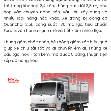
tải trọng khoảng 2,4 tấn, thùng bạt dài 3,8 m, phù
hợp vận chuyển nông sản, vật liệu xây dựng và
nhiều loại hàng hóa khác. Xe trang bị động cơ
Quanchai 2.5L, công suất 130 mã lực, tiêu chuẩn
Euro 5, vận hành mạnh mẽ và tiết kiệm nhiên liệu.
Khung gầm chắc chắn, hệ thống giảm xóc hiệu quả
giúp xe chịu tải tốt và di chuyển êm ái. Thùng xe
cấu tạo inox – tôn kẽm, mở được 5 bửng, thuận tiện
xếp dỡ hàng hóa.