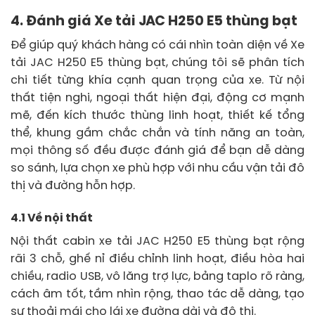
4. Đánh giá Xe tải JAC H250 E5 thùng bạt
Để giúp quý khách hàng có cái nhìn toàn diện về Xe
tải JAC H250 E5 thùng bạt, chúng tôi sẽ phân tích
chi tiết từng khía cạnh quan trọng của xe. Từ nội
thất tiện nghi, ngoại thất hiện đại, động cơ mạnh
mẽ, đến kích thước thùng linh hoạt, thiết kế tổng
thể, khung gầm chắc chắn và tính năng an toàn,
mọi thông số đều được đánh giá để bạn dễ dàng
so sánh, lựa chọn xe phù hợp với nhu cầu vận tải đô
thị và đường hỗn hợp.
4.1 Về nội thất
Nội thất cabin xe tải JAC H250 E5 thùng bạt rộng
rãi 3 chỗ, ghế nỉ điều chỉnh linh hoạt, điều hòa hai
chiều, radio USB, vô lăng trợ lực, bảng taplo rõ ràng,
cách âm tốt, tầm nhìn rộng, thao tác dễ dàng, tạo
sự thoải mái cho lái xe đường dài và đô thị.