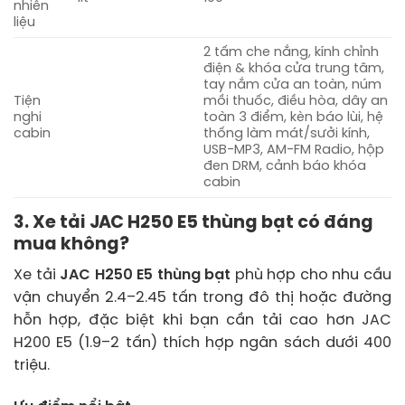
nhiên
liệu
2 tấm che nắng, kính chỉnh
điện & khóa cửa trung tâm,
tay nắm cửa an toàn, núm
Tiện
mồi thuốc, điều hòa, dây an
nghi
toàn 3 điểm, kèn báo lùi, hệ
cabin
thống làm mát/sưởi kính,
USB-MP3, AM-FM Radio, hộp
đen DRM, cảnh báo khóa
cabin
3. Xe tải JAC H250 E5 thùng bạt có đáng
mua không?
Xe tải
JAC H250 E5 thùng bạt
phù hợp cho nhu cầu
vận chuyển 2.4–2.45 tấn trong đô thị hoặc đường
hỗn hợp, đặc biệt khi bạn cần tải cao hơn JAC
H200 E5 (1.9–2 tấn) thích hợp ngân sách dưới 400
triệu.