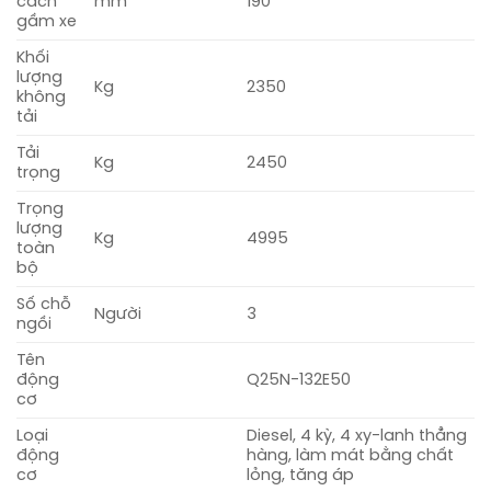
cách
mm
190
gầm xe
Khối
lượng
Kg
2350
không
tải
Tải
Kg
2450
trọng
Trọng
lượng
Kg
4995
toàn
bộ
Số chỗ
Người
3
ngồi
Tên
động
Q25N-132E50
cơ
Loại
Diesel, 4 kỳ, 4 xy-lanh thẳng
động
hàng, làm mát bằng chất
cơ
lỏng, tăng áp