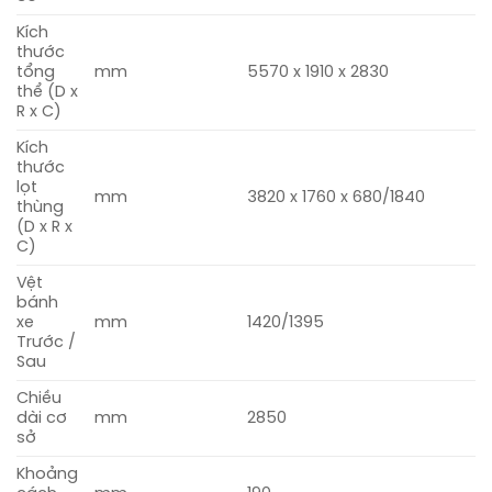
Kích
thước
tổng
mm
5570 x 1910 x 2830
thể (D x
R x C)
Kích
thước
lọt
mm
3820 x 1760 x 680/1840
thùng
(D x R x
C)
Vệt
bánh
xe
mm
1420/1395
Trước /
Sau
Chiều
dài cơ
mm
2850
sở
Khoảng