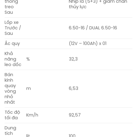
thống
Nhíp lá (5+3) + giảm chấn
treo
thủy lực
Sau
Lốp xe
Trước /
6.50-16 / DUAL 6.50-16
Sau
Ắc quy
(12V – 100Ah) x 01
Khả
năng
%
32,3
leo dốc
Bán
kính
quay
m
6,53
vòng
nhỏ
nhất
Tốc độ
Km/h
92,57
tối đa
Dung
tích
lít
100