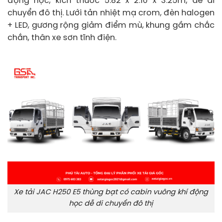
động học, kích thước 5.82 x 2.10 x 3.25m, dễ di
chuyển đô thị. Lưới tản nhiệt mạ crom, đèn halogen
+ LED, gương rộng giảm điểm mù, khung gầm chắc
chắn, thân xe sơn tĩnh điện.
Xe tải JAC H250 E5 thùng bạt có cabin vuông khí động
học dễ di chuyển đô thị