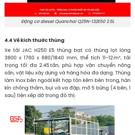
Động cơ diesel Quanchai Q25N-132E50 2.5L
4.4 Về kích thước thùng
Xe tải JAC H250 E5 thùng bạt có thùng lọt lòng
3800 x 1760 x 680/1840 mm, thể tích 11–12 m³, tải
trọng tối đa 2.45 tấn, phù hợp vận chuyển nông
sản, vật liệu xây dựng và hàng hóa đa dạng. Thùng
làm inox bên ngoài kết hợp tôn kẽm bên trong, hàn
kín chống thấm, bụi và va đập, mở 5 bửng (4 bên, 1
sau) tiện xếp dỡ trong đô thị.