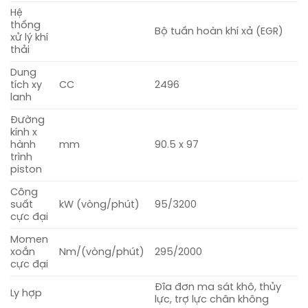
Hệ
thống
Bộ tuần hoàn khí xả (EGR)
xử lý khí
thải
Dung
tích xy
CC
2496
lanh
Đường
kính x
hành
mm
90.5 x 97
trình
piston
Công
suất
kW (vòng/phút)
95/3200
cực đại
Momen
xoắn
Nm/(vòng/phút)
295/2000
cực đại
Đĩa đơn ma sát khô, thủy
Ly hợp
lực, trợ lực chân không