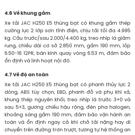
4.6 Về khung gầm
Xe tải JAC H250 E5 thùng bạt có khung gầm thép
cường lực 2 lớp sơn tĩnh điện, chịu tải tối đa 4.995
kg. Cầu trước/sau 2.000/4.400 kg, treo nhíp lá giảm
rung, chiều dài cơ sở 2.850 mm, gầm 190 mm, lốp
6.50-16 12PR, bán kính quay vòng 6.53 m, đảm bảo
ổn định và linh hoạt nội đô.
4.7 Về độ an toàn
Xe tải JAC H250 E5 thùng bạt có phanh thủy lực 2
dòng, ABS tùy chọn, EBD, phanh đỗ và phụ khí xả,
khung thép nguyên khối, treo nhíp lá trước 3+0 và
sau 5+3, gương chiếu hậu rộng, đèn pha halogen,
khoảng sáng gầm 190 mm, đảm bảo vận hành an
toàn và ổn định ngay cả khi chở tải nặng hay di
chuyển trên đường trơn trượt, tương tự hệ thống an