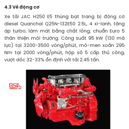
4.3 Về động cơ
Xe tải JAC H250 E5 thùng bạt trang bị động cơ
diesel Quanchai Q25N-132E50 2.5L, 4 xi-lanh, tăng
áp turbo, làm mát bằng chất lỏng, chuẩn Euro 5
thân thiện môi trường. Công suất 95 kW (130 mã
lực) tại 3200-3500 vòng/phút, mô-men xoắn 295
Nm tại 2000 vòng/phút, hộp số 5 cấp thủ công,
vượt dốc 32-33% ổn định với tải 2.45 tấn.