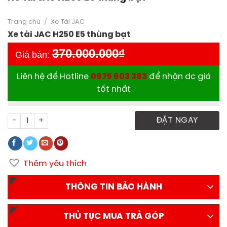
Trang chủ
/
Xe Tải JAC
Xe tải JAC H250 E5 thùng bạt
370.000.000
₫
Giá bán:
Liên hệ để Hotline
0975 603 383
để nhận dc giá
tốt nhất
Xe tải JAC H250 E5 thùng bạt số lượng
ĐẶT NGAY
Thêm yêu thích
THÔNG TIN BẢO HÀNH
THỦ TỤC MUA TRẢ GÓP