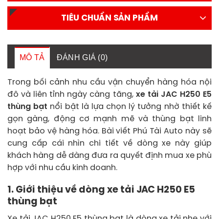
TIÊU CHUẨN SẢN PHẨM
MÔ TẢ
ĐÁNH GIÁ (0)
Trong bối cảnh nhu cầu vận chuyển hàng hóa nội
đô và liên tỉnh ngày càng tăng,
xe tải JAC H250 E5
thùng bạt
nổi bật là lựa chọn lý tưởng nhờ thiết kế
gọn gàng, động cơ mạnh mẽ và thùng bạt linh
hoạt bảo vệ hàng hóa. Bài viết Phú Tài Auto này sẽ
cung cấp cái nhìn chi tiết về dòng xe này giúp
khách hàng dễ dàng đưa ra quyết định mua xe phù
hợp với nhu cầu kinh doanh.
1. Giới thiệu về dòng xe tải JAC H250 E5
thùng bạt
Xe tải JAC H250 E5 thùng bạt là dòng xe tải nhẹ với