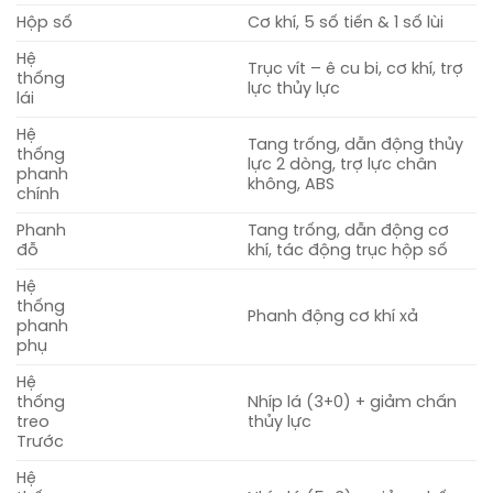
Hộp số
Cơ khí, 5 số tiến & 1 số lùi
Hệ
Trục vít – ê cu bi, cơ khí, trợ
thống
lực thủy lực
lái
Hệ
Tang trống, dẫn động thủy
thống
lực 2 dòng, trợ lực chân
phanh
không, ABS
chính
Phanh
Tang trống, dẫn động cơ
đỗ
khí, tác động trục hộp số
Hệ
thống
Phanh động cơ khí xả
phanh
phụ
Hệ
thống
Nhíp lá (3+0) + giảm chấn
treo
thủy lực
Trước
Hệ