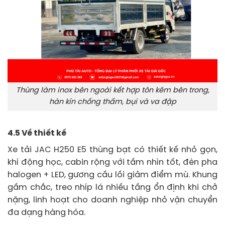
Thùng làm inox bên ngoài kết hợp tôn kẽm bên trong,
hàn kín chống thấm, bụi và va đập
4.5 Về thiết kế
Xe tải JAC H250 E5 thùng bạt có thiết kế nhỏ gọn,
khí động học, cabin rộng với tầm nhìn tốt, đèn pha
halogen + LED, gương cầu lồi giảm điểm mù. Khung
gầm chắc, treo nhíp lá nhiều tầng ổn định khi chở
nặng, linh hoạt cho doanh nghiệp nhỏ vận chuyển
đa dạng hàng hóa.