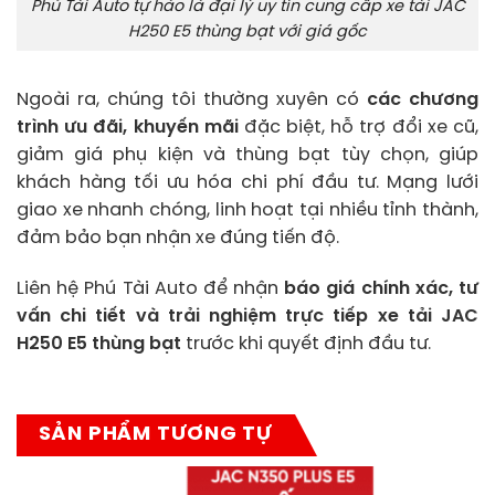
Phú Tài Auto tự hào là đại lý uy tín cung cấp xe tải JAC
H250 E5 thùng bạt với giá gốc
Ngoài ra, chúng tôi thường xuyên có
các chương
trình ưu đãi, khuyến mãi
đặc biệt, hỗ trợ đổi xe cũ,
giảm giá phụ kiện và thùng bạt tùy chọn, giúp
khách hàng tối ưu hóa chi phí đầu tư. Mạng lưới
giao xe nhanh chóng, linh hoạt tại nhiều tỉnh thành,
đảm bảo bạn nhận xe đúng tiến độ.
Liên hệ Phú Tài Auto để nhận
báo giá chính xác, tư
vấn chi tiết và trải nghiệm trực tiếp xe tải JAC
H250 E5 thùng bạt
trước khi quyết định đầu tư.
SẢN PHẨM TƯƠNG TỰ