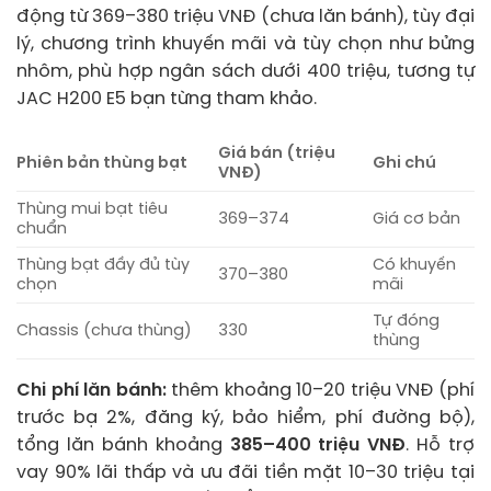
động từ 369–380 triệu VNĐ (chưa lăn bánh), tùy đại
lý, chương trình khuyến mãi và tùy chọn như bửng
nhôm, phù hợp ngân sách dưới 400 triệu, tương tự
JAC H200 E5 bạn từng tham khảo.
Giá bán (triệu
Phiên bản thùng bạt
Ghi chú
VNĐ)
Thùng mui bạt tiêu
369–374
Giá cơ bản
chuẩn
Thùng bạt đầy đủ tùy
Có khuyến
370–380
chọn
mãi
Tự đóng
Chassis (chưa thùng)
330
thùng
Chi phí lăn bánh:
thêm khoảng 10–20 triệu VNĐ (phí
trước bạ 2%, đăng ký, bảo hiểm, phí đường bộ),
tổng lăn bánh khoảng
385–400 triệu VNĐ
. Hỗ trợ
vay 90% lãi thấp và ưu đãi tiền mặt 10–30 triệu tại