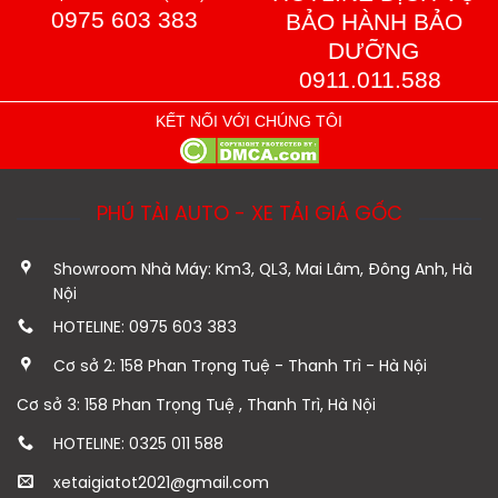
0975 603 383
BẢO HÀNH BẢO
DƯỠNG
0911.011.588
KẾT NỐI VỚI CHÚNG TÔI
PHÚ TÀI AUTO - XE TẢI GIÁ GỐC
Showroom Nhà Máy: Km3, QL3, Mai Lâm, Đông Anh, Hà
Nội
HOTELINE: 0975 603 383
Cơ sở 2: 158 Phan Trọng Tuệ - Thanh Trì - Hà Nội
Cơ sở 3: 158 Phan Trọng Tuệ , Thanh Trì, Hà Nội
HOTELINE: 0325 011 588
xetaigiatot2021@gmail.com