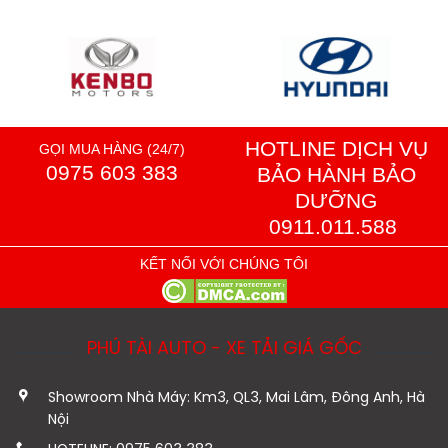
HOTLINE DỊCH VỤ
GỌI MUA HÀNG (24/7)
0975 603 383
BẢO HÀNH BẢO
DƯỠNG
0911.011.588
KẾT NỐI VỚI CHÚNG TÔI
PHÚ TÀI AUTO - XE TẢI GIÁ GỐC
Showroom Nhà Máy: Km3, QL3, Mai Lâm, Đông Anh, Hà
Nội