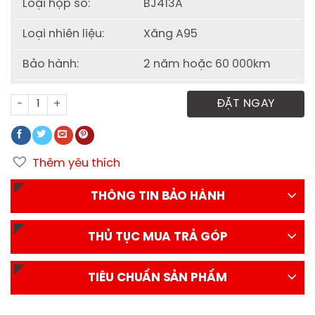
Loại hộp số:
BJ413A
Loại nhiên liệu:
Xăng A95
Bảo hành:
2 năm hoặc 60 000km
Xe tải Kenbo thùng lửng 990 kg số lượng
ĐẶT NGAY
Thêm yêu thích
THÔNG TIN BẢO HÀNH
THỦ TỤC MUA TRẢ GÓP
TIÊU CHUẨN SẢN PHẨM