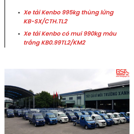
Xe tải Kenbo 995kg thùng lửng
KB-SX/CTH.TL2
Xe tải Kenbo có mui 990kg màu
trắng KB0.99TL2/KM2