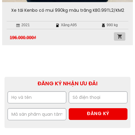
Xe tải Kenbo có mui 990kg màu trắng KB0.99TL2/KM2
2021
Xăng A95
990 kg
196.000.000
₫
ĐĂNG KÝ NHẬN ƯU ĐÃI