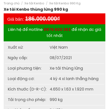
Trang chủ
/
Xe tải Kenbo
/
Xe tải Kenbo 990 Kg
Xe tải Kenbo thùng lửng 990 kg
186.000.000
₫
Giá bán:
Liên hệ để Hotline
0975 603 383
để nhận dc giá
tốt nhất
Xuất xứ:
Việt Nam
Ngày cấp:
08/07/2021
Loại phương tiện:
Xe tải thùng lửng
Loại động cơ:
4 kỳ 4 xi lanh thẳng hàng
Kích thước (D-R-C):
4.650 x 1.63 x 1.920 mm
Tải trọng cho phép:
990 kg