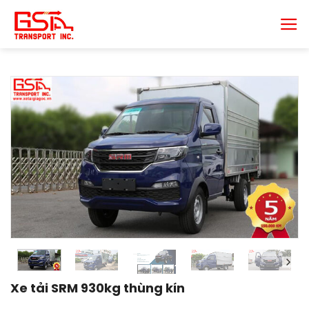
Chuyển
đến
nội
dung
Xe tải SRM 930kg thùng kín