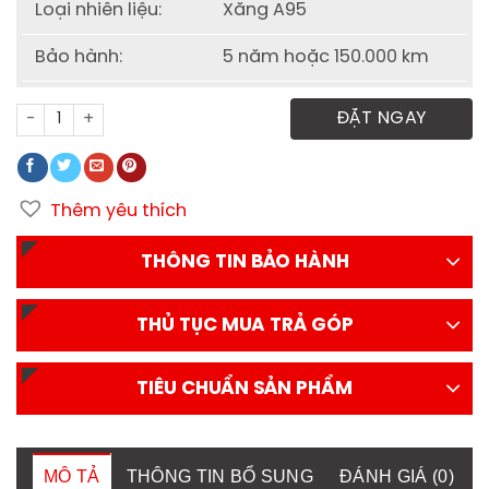
Loại nhiên liệu:
Xăng A95
Bảo hành:
5 năm hoặc 150.000 km
Xe tải SRM 930kg thùng kín số lượng
ĐẶT NGAY
Thêm yêu thích
THÔNG TIN BẢO HÀNH
THỦ TỤC MUA TRẢ GÓP
TIÊU CHUẨN SẢN PHẨM
MÔ TẢ
THÔNG TIN BỔ SUNG
ĐÁNH GIÁ (0)