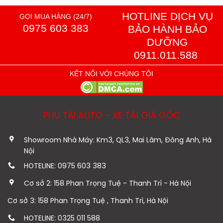
HOTLINE DỊCH VỤ
GỌI MUA HÀNG (24/7)
0975 603 383
BẢO HÀNH BẢO
DƯỠNG
0911.011.588
KẾT NỐI VỚI CHÚNG TÔI
PHÚ TÀI AUTO - XE TẢI GIÁ GỐC
Showroom Nhà Máy: Km3, QL3, Mai Lâm, Đông Anh, Hà
Nội
HOTELINE: 0975 603 383
Cơ sở 2: 158 Phan Trọng Tuệ - Thanh Trì - Hà Nội
Cơ sở 3: 158 Phan Trọng Tuệ , Thanh Trì, Hà Nội
HOTELINE: 0325 011 588