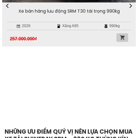
Xe bán hàng lưu động SRM T30 tải trọng 990kg
2026
Xăng A95
990kg
257.000.000
₫
NHỮNG ƯU ĐIỂM QUÝ VỊ NÊN LỰA CHỌN MUA