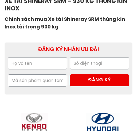
XE TẢI SHINERAY SRM – 930 KG THÙNG KÍN
INOX
Chính sách mua Xe tải Shineray SRM thùng kín
Inox tải trọng 930 kg
ĐĂNG KÝ NHẬN ƯU ĐÃI