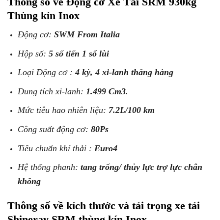
Thông số về Động cơ Xe Tải SRM 930kg
Thùng kín Inox
Động cơ:
SWM From Italia
Hộp số:
5 số tiến 1 số lùi
Loại Động cơ :
4 kỳ, 4 xi-lanh thẳng hàng
Dung tích xi-lanh:
1.499 Cm3.
Mức tiêu hao nhiên liệu:
7.2L/100 km
Công suất động cơ:
80Ps
Tiêu chuẩn khí thải :
Euro4
Hệ thống phanh:
tang trống/ thủy lực trợ lực chân
không
Thông số về kích thước và tải trọng xe tải
Shineray SRM thùng kín Inox