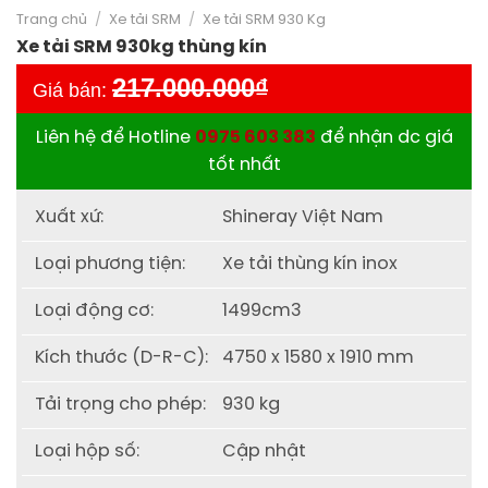
Trang chủ
/
Xe tải SRM
/
Xe tải SRM 930 Kg
Xe tải SRM 930kg thùng kín
217.000.000
₫
Giá bán:
Liên hệ để Hotline
0975 603 383
để nhận dc giá
tốt nhất
Xuất xứ:
Shineray Việt Nam
Loại phương tiện:
Xe tải thùng kín inox
Loại động cơ:
1499cm3
Kích thước (D-R-C):
4750 x 1580 x 1910 mm
Tải trọng cho phép:
930 kg
Loại hộp số:
Cập nhật