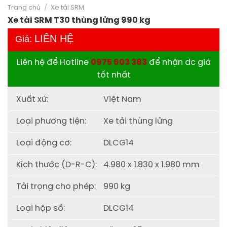
Trang chủ
/
Xe tải SRM
Xe tải SRM T30 thùng lửng 990 kg
LIÊN HỆ
Giá:
Liên hệ để Hotline
0975 603 383
để nhận dc giá
tốt nhất
Xuất xứ:
Việt Nam
Loại phương tiện:
Xe tải thùng lửng
Loại động cơ:
DLCG14
Kích thước (D-R-C):
4.980 x 1.830 x 1.980 mm
Tải trọng cho phép:
990 kg
Loại hộp số:
DLCG14