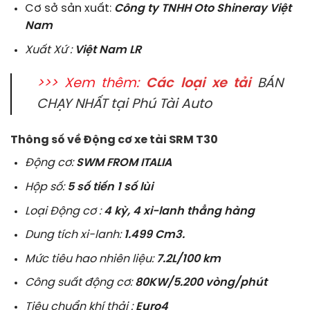
Cơ sở sản xuất:
Công ty TNHH Oto Shineray Việt
Nam
Xuất Xứ :
Việt Nam LR
>>> Xem thêm:
Các loại xe tải
BÁN
CHẠY NHẤT tại Phú Tài Auto
Thông số về Động cơ xe tải SRM T30
Động cơ:
SWM FROM ITALIA
Hộp số:
5 số tiến 1 số lùi
Loại Động cơ :
4 kỳ, 4 xi-lanh thẳng hàng
Dung tích xi-lanh:
1.499 Cm3.
Mức tiêu hao nhiên liệu:
7.2L/100 km
Công suất động cơ:
80KW/5.200 vòng/phút
Tiêu chuẩn khí thải :
Euro4