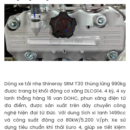
Dòng xe tải nhẹ Shineray SRM T30 thùng lửng 990kg
được trang bị khối động cơ xăng DLCG14. 4 kỳ, 4 xy
lanh thẳng hàng 16 van DOHC, phun xăng điện tử
đa điểm, được sản xuất trên dây chuyền công
nghệ hiện đại từ Đức. Với dung tích xi lanh 1499cc
và công suất động cơ 80kW/5.200 V/ph. Xe sử
dụng tiêu chuẩn khí thải Euro 4, giúp xe tiết kiệm