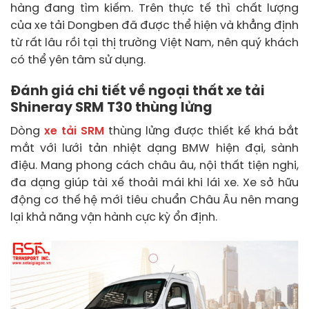
hàng đang tìm kiếm. Trên thực tế thì chất lượng
của xe tải Dongben đã được thể hiện và khẳng định
từ rất lâu rồi tại thị trường Việt Nam, nên quý khách
có thể yên tâm sử dụng.
Đánh giá chi tiết về ngoại thất xe tải
Shineray SRM T30 thùng lửng
Dòng
xe tải SRM
thùng lửng được thiết kế khá bắt
mắt với lưới tản nhiệt dạng BMW hiện đại, sành
điệu. Mang phong cách châu âu, nội thất tiện nghi,
đa dạng giúp tài xế thoải mái khi lái xe. Xe sở hữu
động cơ thế hệ mới tiêu chuẩn Châu Âu nên mang
lại khả năng vận hành cực kỳ ổn định.