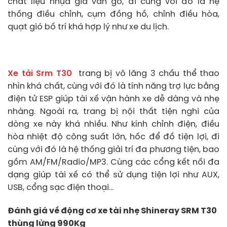
chất liệu nhựa giả vân gỗ, đi cùng với đó là hệ
thống điều chỉnh, cụm đồng hồ, chỉnh điều hòa,
quạt gió bố trí khá hợp lý như xe du lịch.
Xe tải Srm T30
trang bị vô lăng 3 chấu thể thao
nhìn khá chất, cùng với đó là tính năng trợ lực bằng
điện tử ESP giúp tài xế vận hành xe dễ dàng và nhẹ
nhàng. Ngoài ra, trang bị nội thất tiện nghi của
dòng xe này khá nhiều. Như kính chỉnh điện, điều
hòa nhiệt độ công suất lớn, hốc để đồ tiện lợi, đi
cùng với đó là hệ thống giải trí đa phương tiện, bao
gồm AM/FM/Radio/MP3. Cùng các cổng kết nối đa
dạng giúp tài xế có thể sử dụng tiện lợi như AUX,
USB, cổng sạc điện thoại…
Đánh giá về động cơ xe tải nhẹ Shineray SRM T30
thùng lửng 990Kg