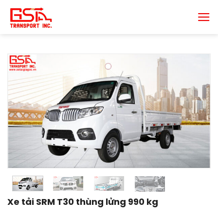
Chuyển
đến
nội
dung
Xe tải SRM T30 thùng lửng 990 kg