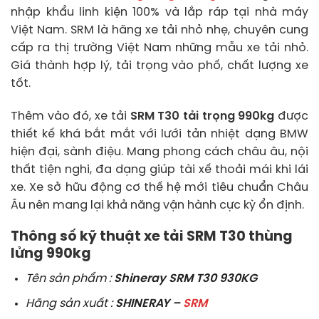
nhập khẩu linh kiện 100% và lắp ráp tại nhà máy
Việt Nam. SRM là hãng xe tải nhỏ nhẹ, chuyên cung
cấp ra thị trường Việt Nam những mẫu xe tải nhỏ.
Giá thành hợp lý, tải trọng vào phố, chất lượng xe
tốt.
Thêm vào đó, xe tải
SRM T30 tải trọng 990kg
được
thiết kế khá bắt mắt với lưới tản nhiệt dạng BMW
hiện đại, sành điệu. Mang phong cách châu âu, nội
thất tiện nghi, đa dạng giúp tài xế thoải mái khi lái
xe. Xe sở hữu động cơ thế hệ mới tiêu chuẩn Châu
Âu nên mang lại khả năng vận hành cực kỳ ổn định.
Thông số kỹ thuật xe tải SRM T30 thùng
lửng 990kg
Tên sản phẩm :
Shineray SRM T30 930KG
Hãng sản xuất :
SHINERAY –
SRM