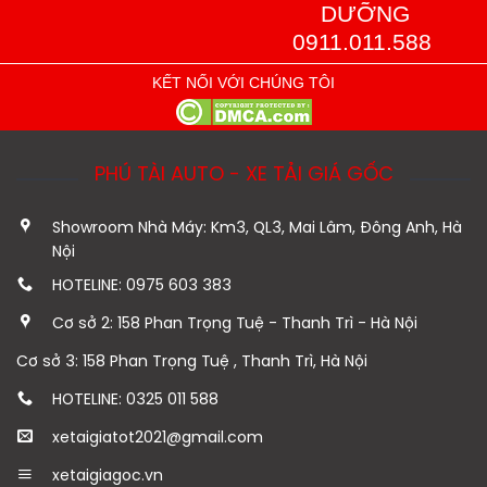
DƯỠNG
0911.011.588
KẾT NỐI VỚI CHÚNG TÔI
PHÚ TÀI AUTO - XE TẢI GIÁ GỐC
Showroom Nhà Máy: Km3, QL3, Mai Lâm, Đông Anh, Hà
Nội
HOTELINE: 0975 603 383
Cơ sở 2: 158 Phan Trọng Tuệ - Thanh Trì - Hà Nội
Cơ sở 3: 158 Phan Trọng Tuệ , Thanh Trì, Hà Nội
HOTELINE: 0325 011 588
xetaigiatot2021@gmail.com
xetaigiagoc.vn