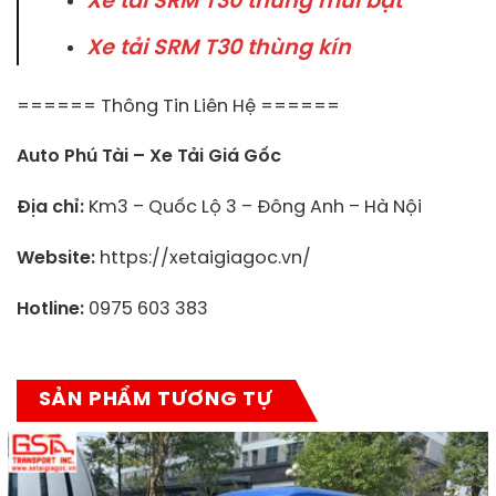
Xe tải SRM T30 thùng mui bạt
Xe tải SRM T30 thùng kín
====== Thông Tin Liên Hệ ======
Auto Phú Tài – Xe Tải Giá Gốc
Địa chỉ:
Km3 – Quốc Lộ 3 – Đông Anh – Hà Nội
Website:
https://xetaigiagoc.vn/
Hotline:
0975 603 383
SẢN PHẨM TƯƠNG TỰ