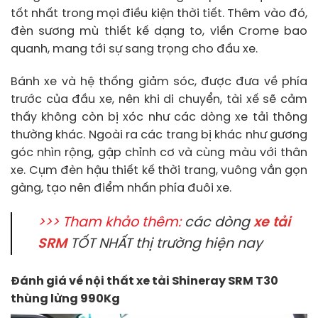
tốt nhất trong mọi điều kiện thời tiết. Thêm vào đó,
đèn sương mù thiết kế dạng to, viền Crome bao
quanh, mang tới sự sang trọng cho đầu xe.
Bánh xe và hệ thống giảm sóc, được đưa về phía
trước của đầu xe, nên khi di chuyển, tài xế sẽ cảm
thấy không còn bị xóc như các dòng xe tải thông
thường khác. Ngoài ra các trang bị khác như gương
góc nhìn rộng, gập chỉnh cơ và cùng màu với thân
xe. Cụm đèn hậu thiết kế thời trang, vuông vắn gọn
gàng, tạo nên điểm nhấn phía đuôi xe.
>>> Tham khảo thêm:
các dòng
xe tải
SRM
TỐT NHẤT thị trường hiện nay
Đánh giá về nội thất xe tải Shineray SRM T30
thùng lửng 990Kg