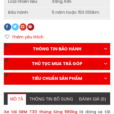
Loại nhiên liệu:
Xăng A95
Bảo hành:
5 năm hoặc 150 000km
Thêm yêu thích
THÔNG TIN BẢO HÀNH
THỦ TỤC MUA TRẢ GÓP
TIÊU CHUẨN SẢN PHẨM
MÔ TẢ
THÔNG TIN BỔ SUNG
ĐÁNH GIÁ (0)
Xe tải SRM T30 thùng lửng 990kg
là dòng xe tải