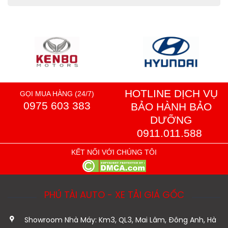
HOTLINE DỊCH VỤ
GỌI MUA HÀNG (24/7)
0975 603 383
BẢO HÀNH BẢO
DƯỠNG
0911.011.588
KẾT NỐI VỚI CHÚNG TÔI
PHÚ TÀI AUTO - XE TẢI GIÁ GỐC
Showroom Nhà Máy: Km3, QL3, Mai Lâm, Đông Anh, Hà