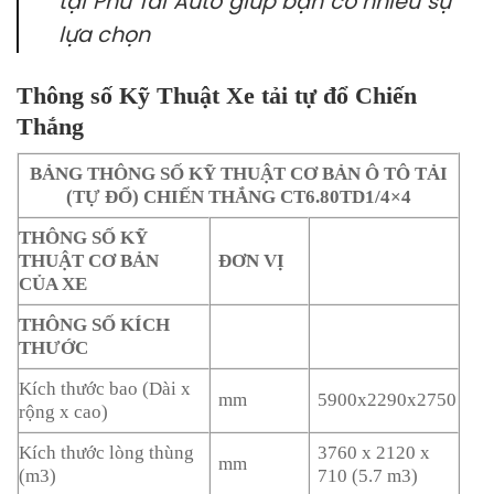
tại Phú Tài Auto giúp bạn có nhiều sự
lựa chọn
Thông số Kỹ Thuật Xe tải tự đổ Chiến
Thắng
BẢNG THÔNG SỐ KỸ THUẬT CƠ BẢN Ô TÔ TẢI
(TỰ ĐỔ) CHIẾN THẮNG CT6.80TD1/4×4
THÔNG SỐ KỸ
THUẬT CƠ BẢN
ĐƠN VỊ
CỦA XE
THÔNG SỐ KÍCH
THƯỚC
Kích thước bao (Dài x
mm
5900x2290x2750
rộng x cao)
Kích thước lòng thùng
3760 x 2120 x
mm
(m3)
710 (5.7 m3)