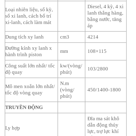
Diesel, 4 kỳ, 4 xi
Loại nhiên liệu, số kỳ,
lanh thẳng hàng,
số xi lanh, cách bố trí
bằng nước, tăng
xi-lanh, cách làm mát
áp
Dung tích xy lanh
cm3
4214
Đường kính xy lanh x
mm
108×115
hành trình piston
Công suất lớn nhất/ tốc
kw/(vòng/
103/2800
độ quay
phút)
N.m
Mô men xoắn lớn nhất/
(vòng/
450/1400-1800
tốc độ vòng quay
phút)
TRUYỀN ĐỘNG
Đĩa ma sát khô
dẫn động thủy
Ly hợp
lực, trợ lực khí