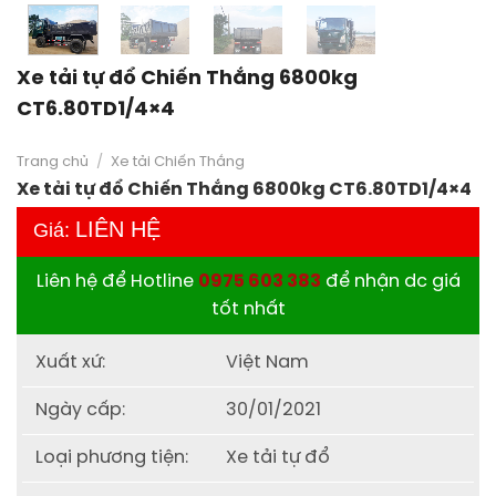
Xe tải tự đổ Chiến Thắng 6800kg
CT6.80TD1/4×4
Trang chủ
/
Xe tải Chiến Thắng
Xe tải tự đổ Chiến Thắng 6800kg CT6.80TD1/4×4
LIÊN HỆ
Giá:
Liên hệ để Hotline
0975 603 383
để nhận dc giá
tốt nhất
Xuất xứ:
Việt Nam
Ngày cấp:
30/01/2021
Loại phương tiện:
Xe tải tự đổ