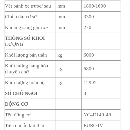
Vết bánh xe trước/ sau
mm
1800/1690
Chiều dài cơ sở
mm
3300
Khoảng sáng gầm xe
mm
270
THÔNG SỐ KHỐI
LƯỢNG
Khối lượng bản thân
kg
6000
Khối lượng hàng hóa
kg
6800
chuyên chở
Khối lượng toàn bộ
kg
12995
SỐ CHỖ NGỒI
3
ĐỘNG CƠ
Tên động cơ
YC4D140-48
Tiêu chuẩn khí thải
EURO IV