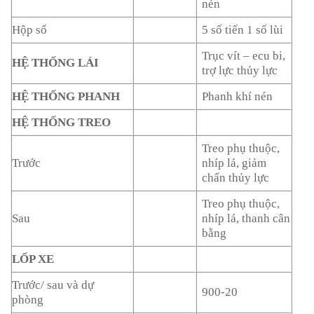
nén
Hộp số
5 số tiến 1 số lùi
Trục vít – ecu bi,
HỆ THỐNG LÁI
trợ lực thủy lực
HỆ THỐNG PHANH
Phanh khí nén
HỆ THỐNG TREO
Treo phụ thuộc,
Trước
nhíp lá, giảm
chấn thủy lực
Treo phụ thuộc,
Sau
nhíp lá, thanh cân
bằng
LỐP XE
Trước/ sau và dự
900-20
phòng