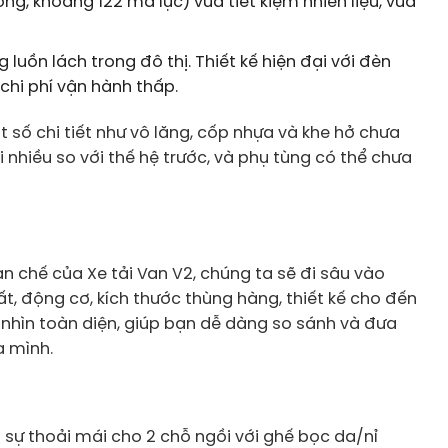
 khoảng 122 mã lực) vừa tiết kiệm nhiên liệu, vừa
luồn lách trong đô thị. Thiết kế hiện đại với đèn
 chi phí vận hành thấp.
t số chi tiết như vô lăng, cốp nhựa và khe hở chưa
nhiều so với thế hệ trước, và phụ tùng có thể chưa
n chế của Xe tải Van V2, chúng ta sẽ đi sâu vào
ất, động cơ, kích thước thùng hàng, thiết kế cho đến
nhìn toàn diện, giúp bạn dễ dàng so sánh và đưa
a mình.
ào sự thoải mái cho 2 chỗ ngồi với ghế bọc da/nỉ