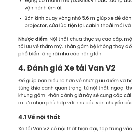
Động cơ mạnh mẽ (DAM16KR hoặc tương đương,
vận hành êm ái.
Bán kính quay vòng nhỏ 5,6 m giúp xe dễ dàng 
projector, cửa lùa tiện lợi, cabin thoải mái và
Nhược điểm
: Nội thất chưa thực sự cao cấp, mộ
tối ưu về thẩm mỹ. Thân gầm bệ không thay đổi 
phổ biến rộng rãi như các hãng lớn.
4. Đánh giá Xe tải Van V2
Để giúp bạn hiểu rõ hơn về những ưu điểm và hạ
từng khía cạnh quan trọng, từ nội thất, ngoại th
khung gầm. Phần đánh giá này sẽ cung cấp cái 
ra lựa chọn phù hợp với nhu cầu vận chuyển củ
4.1 Về nội thất
Xe tải Van V2 có nội thất hiện đại, tập trung v