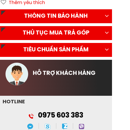
Thêm yêu thích
THÔNG TIN BẢO HÀNH
THỦ TỤC MUA TRẢ GÓP
TIÊU CHUẨN SẢN PHẨM
HỖ TRỢ KHÁCH HÀNG
HOTLINE
0975 603 383