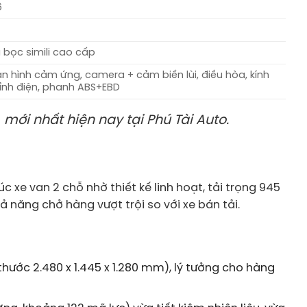
6
0
 bọc simili cao cấp
n hình cảm ứng, camera + cảm biến lùi, điều hòa, kính
ỉnh điện, phanh ABS+EBD
mới nhất hiện nay tại Phú Tài Auto.
 xe van 2 chỗ nhờ thiết kế linh hoạt, tải trọng 945
ả năng chở hàng vượt trội so với xe bán tải.
 thước 2.480 x 1.445 x 1.280 mm), lý tưởng cho hàng