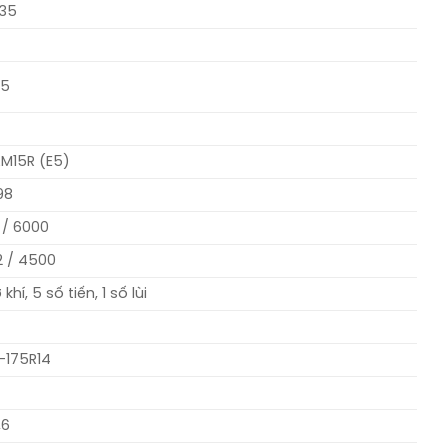
35
45
M15R (E5)
98
 / 6000
2 / 4500
khí, 5 số tiến, 1 số lùi
-175R14
,6