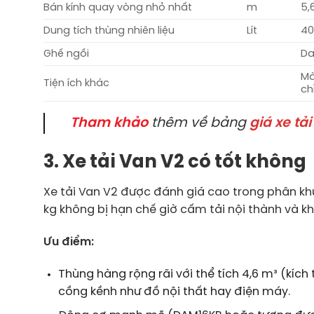
Bán kính quay vòng nhỏ nhất
m
5,
Dung tích thùng nhiên liệu
Lít
4
Ghế ngồi
Da
Mà
Tiện ích khác
ch
Tham khảo
thêm về bảng
giá xe tải
3. Xe tải Van V2 có tốt không
Xe tải Van V2 được đánh giá cao trong phân khúc
kg không bị hạn chế giờ cấm tải nội thành và kh
Ưu điểm:
Thùng hàng rộng rãi với thể tích 4,6 m³ (kích
cồng kềnh như đồ nội thất hay điện máy.