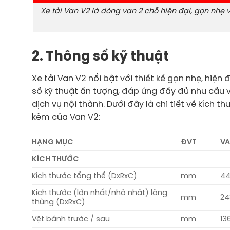
Xe tải Van V2 là dòng van 2 chỗ hiện đại, gọn nhẹ 
2. Thông số kỹ thuật
Xe tải Van V2 nổi bật với thiết kế gọn nhẹ, hiện
số kỹ thuật ấn tượng, đáp ứng đầy đủ nhu cầu
dịch vụ nội thành. Dưới đây là chi tiết về kích th
kèm của Van V2:
HẠNG MỤC
ĐVT
VA
KÍCH THƯỚC
Kích thước tổng thể (DxRxC)
mm
44
Kích thước (lớn nhất/nhỏ nhất) lòng
mm
24
thùng (DxRxC)
Vệt bánh trước / sau
mm
13