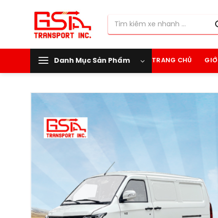
Chuyển
đến
Tìm
nội
kiếm:
dung
Danh Mục Sản Phẩm
TRANG CHỦ
GIỚ