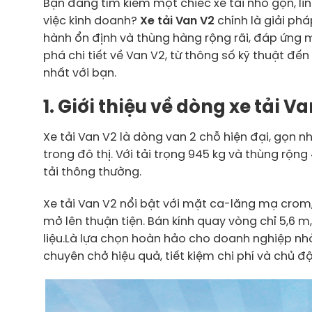
Bạn đang tìm kiếm một chiếc xe tải nhỏ gọn, l
việc kinh doanh?
Xe tải Van V2
chính là giải phá
hành ổn định và thùng hàng rộng rãi, đáp ứng
phá chi tiết về Van V2, từ thông số kỹ thuật đế
nhất với bạn.
1. Giới thiệu về dòng xe tải V
Xe tải Van V2 là dòng van 2 chỗ hiện đại, gọn n
trong đô thị. Với tải trọng 945 kg và thùng rộn
tải thông thường.
Xe tải Van V2 nổi bật với mặt ca-lăng mạ crom,
mở lên thuận tiện. Bán kính quay vòng chỉ 5,6 m
liệu.Là lựa chọn hoàn hảo cho doanh nghiệp nhỏ
chuyên chở hiệu quả, tiết kiệm chi phí và chủ độ