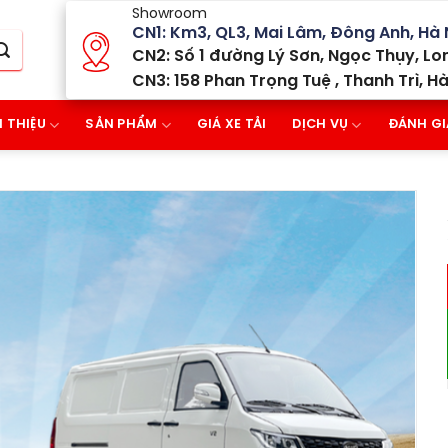
Showroom
CN1: Km3, QL3, Mai Lâm, Đông Anh, Hà 
CN2: Số 1 đường Lý Sơn, Ngọc Thụy, Lon
CN3: 158 Phan Trọng Tuệ , Thanh Trì, Hà
I THIỆU
SẢN PHẨM
GIÁ XE TẢI
DỊCH VỤ
ĐÁNH GI