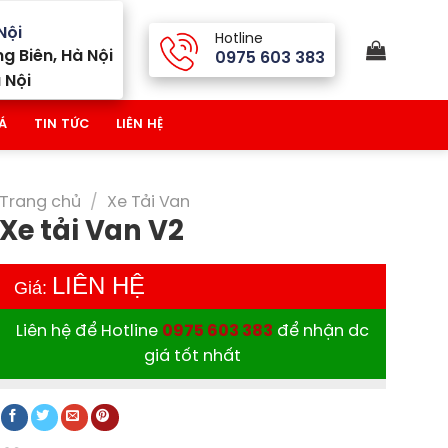
Nội
Hotline
g Biên, Hà Nội
0975 603 383
 Nội
Á
TIN TỨC
LIÊN HỆ
Trang chủ
/
Xe Tải Van
Xe tải Van V2
LIÊN HỆ
Giá:
Liên hệ để Hotline
0975 603 383
để nhận dc
giá tốt nhất