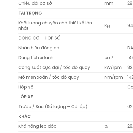
Chiều dài cơ sở
mm
28
TẢI TRỌNG
Khối lượng chuyên chở thiết kế lớn
Kg
9
nhất
ĐỘNG CƠ – HỘP SỐ
Nhãn hiệu động cơ
DA
Dung tích xi lanh
cm³
14
Công suất cực đại / tốc độ quay
kW/rpm
82
Mô men xoắn / tốc độ quay
Nm/rpm
14
Hộp số
Cơ 
LỐP XE
Trước / Sau (Số lượng – Cỡ lốp)
02
KHÁC
Khả năng leo dốc
%
28