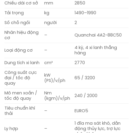
Chiều dài cơ sở
mm
2850
Tải trọng
kg
1490–1990
Số chỗ ngồi
người
2
Nhãn hiệu động
–
Quanchai 4A2-88C50
cơ
4 kỳ, 4 xi lanh thẳng
Loại động cơ
–
hàng
Dung tích xi lanh
cm³
2770
Công suất cực
kW
đại / tốc độ
65 / 3200
(PS)/v/ph
quay
Mô men xoắn /
Nm
240 / 2000
tốc độ quay
(kgm)/v/ph
Tiêu chuẩn khí
–
EURO5
thải
1 đĩa ma sát khô, dẫn
Ly hợp
–
động thủy lực, trợ lực