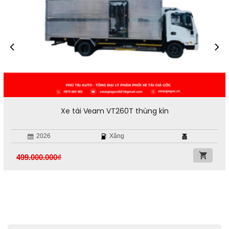
Xe tải Veam VT260T thùng kín
2026
Xăng
499.000.000
₫