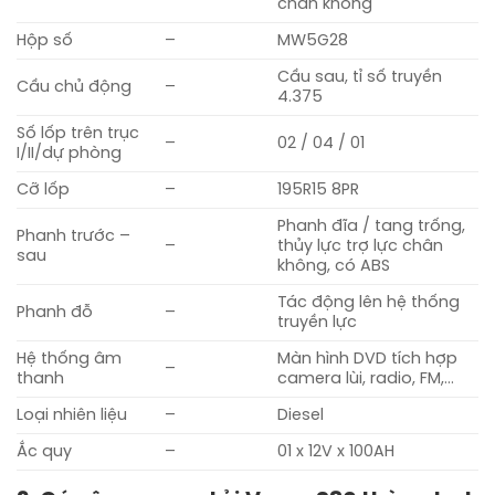
chân không
Hộp số
–
MW5G28
Cầu sau, tỉ số truyền
Cầu chủ động
–
4.375
Số lốp trên trục
–
02 / 04 / 01
I/II/dự phòng
Cỡ lốp
–
195R15 8PR
Phanh đĩa / tang trống,
Phanh trước –
–
thủy lực trợ lực chân
sau
không, có ABS
Tác động lên hệ thống
Phanh đỗ
–
truyền lực
Hệ thống âm
Màn hình DVD tích hợp
–
thanh
camera lùi, radio, FM,…
Loại nhiên liệu
–
Diesel
Ắc quy
–
01 x 12V x 100AH