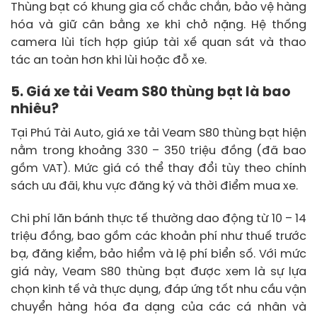
Thùng bạt có khung gia cố chắc chắn, bảo vệ hàng
hóa và giữ cân bằng xe khi chở nặng. Hệ thống
camera lùi tích hợp giúp tài xế quan sát và thao
tác an toàn hơn khi lùi hoặc đỗ xe.
5. Giá xe tải Veam S80 thùng bạt là bao
nhiêu?
Tại Phú Tài Auto, giá xe tải Veam S80 thùng bạt hiện
nằm trong khoảng 330 – 350 triệu đồng (đã bao
gồm VAT). Mức giá có thể thay đổi tùy theo chính
sách ưu đãi, khu vực đăng ký và thời điểm mua xe.
Chi phí lăn bánh thực tế thường dao động từ 10 – 14
triệu đồng, bao gồm các khoản phí như thuế trước
bạ, đăng kiểm, bảo hiểm và lệ phí biển số. Với mức
giá này, Veam S80 thùng bạt được xem là sự lựa
chọn kinh tế và thực dụng, đáp ứng tốt nhu cầu vận
chuyển hàng hóa đa dạng của các cá nhân và