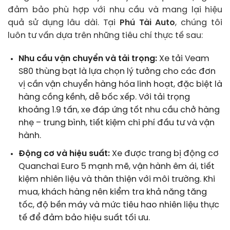
đảm bảo phù hợp với nhu cầu và mang lại hiệu
quả sử dụng lâu dài. Tại
Phú Tài Auto
, chúng tôi
luôn tư vấn dựa trên những tiêu chí thực tế sau:
Nhu cầu vận chuyển và tải trọng:
Xe tải Veam
S80 thùng bạt là lựa chọn lý tưởng cho các đơn
vị cần vận chuyển hàng hóa linh hoạt, đặc biệt là
hàng cồng kềnh, dễ bốc xếp. Với tải trọng
khoảng 1.9 tấn, xe đáp ứng tốt nhu cầu chở hàng
nhẹ – trung bình, tiết kiệm chi phí đầu tư và vận
hành.
Động cơ và hiệu suất:
Xe được trang bị động cơ
Quanchai Euro 5 mạnh mẽ, vận hành êm ái, tiết
kiệm nhiên liệu và thân thiện với môi trường. Khi
mua, khách hàng nên kiểm tra khả năng tăng
tốc, độ bền máy và mức tiêu hao nhiên liệu thực
tế để đảm bảo hiệu suất tối ưu.