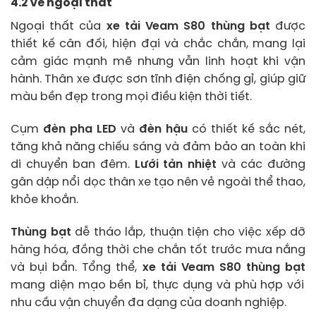
4.2 Về ngoại thất
Ngoại thất của
xe tải Veam S80 thùng bạt
được
thiết kế cân đối, hiện đại và chắc chắn, mang lại
cảm giác mạnh mẽ nhưng vẫn linh hoạt khi vận
hành. Thân xe được sơn tĩnh điện chống gỉ, giúp giữ
màu bền đẹp trong mọi điều kiện thời tiết.
Cụm
đèn pha LED
và
đèn hậu
có thiết kế sắc nét,
tăng khả năng chiếu sáng và đảm bảo an toàn khi
di chuyển ban đêm.
Lưới tản nhiệt
và các đường
gân dập nổi dọc thân xe tạo nên vẻ ngoài thể thao,
khỏe khoắn.
Thùng bạt
dễ tháo lắp, thuận tiện cho việc xếp dỡ
hàng hóa, đồng thời che chắn tốt trước mưa nắng
và bụi bẩn. Tổng thể,
xe tải Veam S80 thùng bạt
mang diện mạo bền bỉ, thực dụng và phù hợp với
nhu cầu vận chuyển đa dạng của doanh nghiệp.