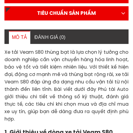
TIÊU CHUẨN SẢN PHẨM
MÔ TẢ
ĐÁNH GIÁ (0)
Xe tải Veam S80 thùng bạt là lựa chọn lý tưởng cho
doanh nghiệp cần vận chuyển hàng hóa linh hoạt,
bảo vệ tốt và tiết kiệm nhiên liệu. Với thiết kế hiện
đại, động cơ mạnh mẽ và thùng bạt rộng rãi, xe tải
Veam S80 đáp ứng đa dạng nhu cầu vận tải từ nội
thành đến liên tỉnh. Bài viết dưới đây Phú tài Auto
giới thiệu chi tiết về thông số kỹ thuật, đánh giá
thực tế, các tiêu chí khi chọn mua và địa chỉ mua
xe uy tín, giúp bạn dễ dàng đưa ra quyết định phù
hợp.
1. Giới thiệu về dòng xe tải Veam S80