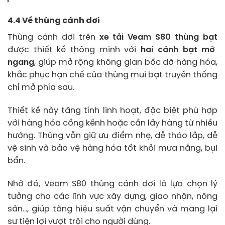
4.4 Về thùng cánh dơi
Thùng cánh dơi trên
xe tải Veam S80 thùng bạt
được thiết kế thông minh với
hai cánh bạt mở
ngang
, giúp mở rộng không gian bốc dỡ hàng hóa,
khắc phục hạn chế của thùng mui bạt truyền thống
chỉ mở phía sau.
Thiết kế này tăng tính linh hoạt, đặc biệt phù hợp
với hàng hóa cồng kềnh hoặc cần lấy hàng từ nhiều
hướng. Thùng vẫn giữ ưu điểm nhẹ, dễ tháo lắp, dễ
vệ sinh và bảo vệ hàng hóa tốt khỏi mưa nắng, bụi
bẩn.
Nhờ đó, Veam S80 thùng cánh dơi là lựa chọn lý
tưởng cho các lĩnh vực xây dựng, giao nhận, nông
sản…, giúp tăng hiệu suất vận chuyển và mang lại
sự tiện lợi vượt trội cho người dùng.