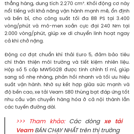
thẳng hàng, dung tích 2.270 cm³. Khối động cơ này
nổi tiếng với khả năng vận hành mạnh mẽ, ổn định
và bền bỉ, cho công suất tối đa 88 PS tại 3.400
vòng/phút và mô-men xoắn cực đại 240 Nm tại
2.000 vòng/phút, giúp xe di chuyển linh hoạt ngay
cả khi chở nặng.
Động cơ đạt chuẩn khí thải Euro 5, đảm bảo tiêu
chí thân thiện môi trường và tiết kiệm nhiên liệu.
Hộp số 5 cấp MW5G28 được tinh chỉnh tỉ mỉ, giúp
sang số nhẹ nhàng, phản hồi nhanh và tối ưu hiệu
suất vận hành. Nhờ sự kết hợp giữa sức mạnh và
độ bền cao, xe tải Veam S80 thùng bạt đáp ứng tốt
nhu cầu vận chuyển hàng hóa ở cả nội thành lẫn
các tuyến đường dài.
>>> Tham khảo:
Các dòng
xe tải
Veam
BÁN CHẠY NHẤT trên thị trường