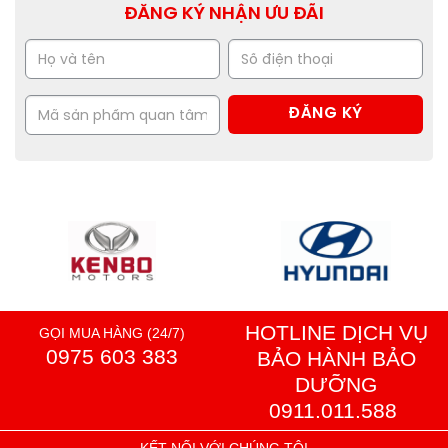
ĐĂNG KÝ NHẬN ƯU ĐÃI
HOTLINE DỊCH VỤ
GỌI MUA HÀNG (24/7)
0975 603 383
BẢO HÀNH BẢO
DƯỠNG
0911.011.588