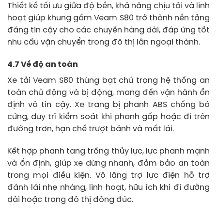
Thiết kế tối ưu giữa độ bền, khả năng chịu tải và linh
hoạt giúp khung gầm Veam S80 trở thành nền tảng
đáng tin cậy cho các chuyến hàng dài, đáp ứng tốt
nhu cầu vận chuyển trong đô thị lẫn ngoại thành.
4.7 Về độ an toàn
Xe tải Veam S80 thùng bạt chú trọng hệ thống an
toàn chủ động và bị động, mang đến vận hành ổn
định và tin cậy. Xe trang bị phanh ABS chống bó
cứng, duy trì kiểm soát khi phanh gấp hoặc đi trên
đường trơn, hạn chế trượt bánh và mất lái.
Kết hợp phanh tang trống thủy lực, lực phanh mạnh
và ổn định, giúp xe dừng nhanh, đảm bảo an toàn
trong mọi điều kiện. Vô lăng trợ lực điện hỗ trợ
đánh lái nhẹ nhàng, linh hoạt, hữu ích khi đi đường
dài hoặc trong đô thị đông đúc.