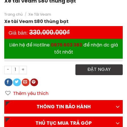
Xe tải Veam S80 thùng bạt
Trang chủ
/
Xe Tải Veam
Xe tải Veam S80 thùng bạt
330.000.000
₫
Giá bán:
Liên hệ để Hotline
0975 603 383
để nhận dc giá
tốt nhất
Xe tải Veam S80 thùng bạt số lượng
ĐẶT NGAY
Thêm yêu thích
THÔNG TIN BẢO HÀNH
THỦ TỤC MUA TRẢ GÓP