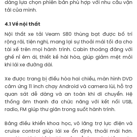
dàng lựa chọn phiên bản phù hợp với nhu cầu vận
tải của mình.
4.1 Về nội thất
Nội thất xe tải Veam S80 thùng bạt được bố trí
rộng rãi, tiện nghi, mang lại sự thoải mái tối đa cho
tài xế trên mọi hành trình. Cabin thoáng đãng với
ghế nỉ êm ái, thiết kế hài hòa, giúp giảm mệt mỏi
khi lái xe đường dài.
Xe được trang bị điều hòa hai chiều, màn hình DVD
cảm ứng 11 inch chạy Android và camera lùi, hỗ trợ
quan sát dễ dàng và an toàn khi di chuyển. Hệ
thống âm thanh đa chức năng với kết nối USB,
radio, FM giúp thư giãn trong suốt hành trình.
Bảng điều khiển khoa học, vô lăng trợ lực điện và
cruise control giúp lái xe ổn định, thoải mái hơn.