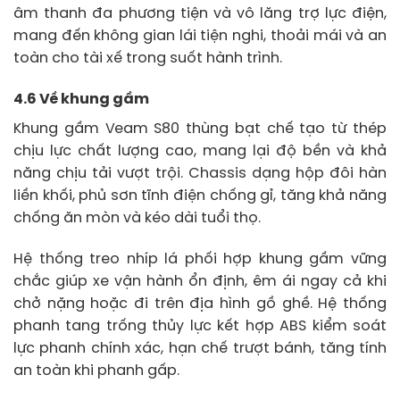
âm thanh đa phương tiện và vô lăng trợ lực điện,
mang đến không gian lái tiện nghi, thoải mái và an
toàn cho tài xế trong suốt hành trình.
4.6 Về khung gầm
Khung gầm Veam S80 thùng bạt chế tạo từ thép
chịu lực chất lượng cao, mang lại độ bền và khả
năng chịu tải vượt trội. Chassis dạng hộp đôi hàn
liền khối, phủ sơn tĩnh điện chống gỉ, tăng khả năng
chống ăn mòn và kéo dài tuổi thọ.
Hệ thống treo nhíp lá phối hợp khung gầm vững
chắc giúp xe vận hành ổn định, êm ái ngay cả khi
chở nặng hoặc đi trên địa hình gồ ghề. Hệ thống
phanh tang trống thủy lực kết hợp ABS kiểm soát
lực phanh chính xác, hạn chế trượt bánh, tăng tính
an toàn khi phanh gấp.