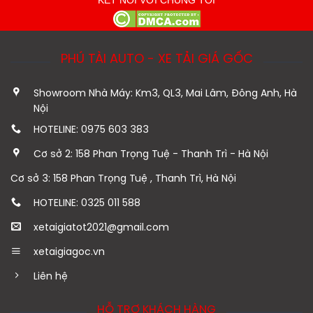
KẾT NỐI VỚI CHÚNG TÔI
PHÚ TÀI AUTO - XE TẢI GIÁ GỐC
Showroom Nhà Máy: Km3, QL3, Mai Lâm, Đông Anh, Hà
Nội
HOTELINE: 0975 603 383
Cơ sở 2: 158 Phan Trọng Tuệ - Thanh Trì - Hà Nội
Cơ sở 3: 158 Phan Trọng Tuệ , Thanh Trì, Hà Nội
HOTELINE: 0325 011 588
xetaigiatot2021@gmail.com
xetaigiagoc.vn
Liên hệ
HỖ TRỢ KHÁCH HÀNG