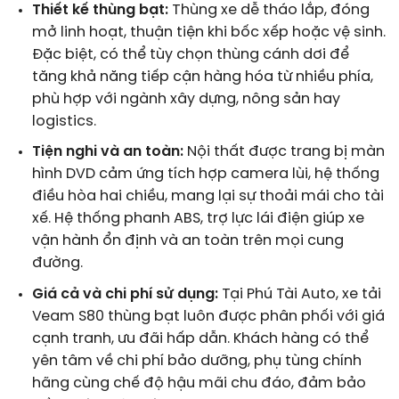
Thiết kế thùng bạt:
Thùng xe dễ tháo lắp, đóng
mở linh hoạt, thuận tiện khi bốc xếp hoặc vệ sinh.
Đặc biệt, có thể tùy chọn thùng cánh dơi để
tăng khả năng tiếp cận hàng hóa từ nhiều phía,
phù hợp với ngành xây dựng, nông sản hay
logistics.
Tiện nghi và an toàn:
Nội thất được trang bị màn
hình DVD cảm ứng tích hợp camera lùi, hệ thống
điều hòa hai chiều, mang lại sự thoải mái cho tài
xế. Hệ thống phanh ABS, trợ lực lái điện giúp xe
vận hành ổn định và an toàn trên mọi cung
đường.
Giá cả và chi phí sử dụng:
Tại Phú Tài Auto, xe tải
Veam S80 thùng bạt luôn được phân phối với giá
cạnh tranh, ưu đãi hấp dẫn. Khách hàng có thể
yên tâm về chi phí bảo dưỡng, phụ tùng chính
hãng cùng chế độ hậu mãi chu đáo, đảm bảo