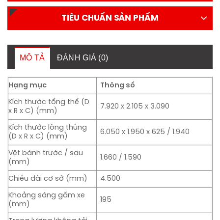
TIÊU CHUẨN SẢN PHẨM
MÔ TẢ
ĐÁNH GIÁ (0)
Hạng mục
Thông số
Kích thước tổng thể (D
7.920 x 2.105 x 3.090
x R x C) (mm)
Kích thước lòng thùng
6.050 x 1.950 x 625 / 1.940
(D x R x C) (mm)
Vệt bánh trước / sau
1.660 / 1.590
(mm)
Chiều dài cơ sở (mm)
4.500
Khoảng sáng gầm xe
195
(mm)