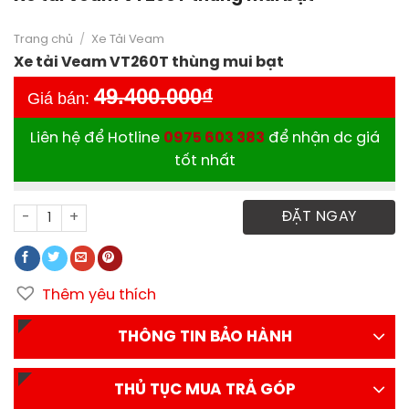
Trang chủ
/
Xe Tải Veam
Xe tải Veam VT260T thùng mui bạt
49.400.000
₫
Giá bán:
Liên hệ để Hotline
0975 603 383
để nhận dc giá
tốt nhất
Xe tải Veam VT260T thùng mui bạt số lượng
ĐẶT NGAY
Thêm yêu thích
THÔNG TIN BẢO HÀNH
THỦ TỤC MUA TRẢ GÓP