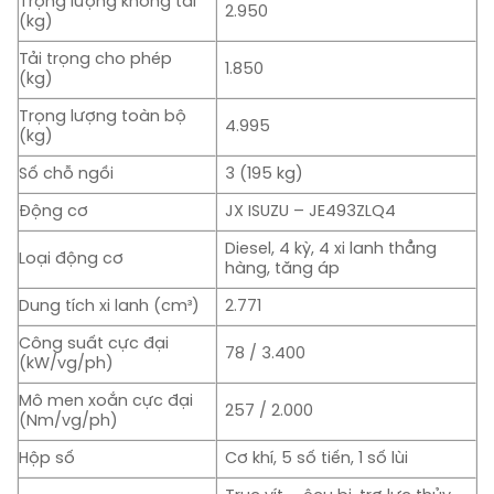
Trọng lượng không tải
2.950
(kg)
Tải trọng cho phép
1.850
(kg)
Trọng lượng toàn bộ
4.995
(kg)
Số chỗ ngồi
3 (195 kg)
Động cơ
JX ISUZU – JE493ZLQ4
Diesel, 4 kỳ, 4 xi lanh thẳng
Loại động cơ
hàng, tăng áp
Dung tích xi lanh (cm³)
2.771
Công suất cực đại
78 / 3.400
(kW/vg/ph)
Mô men xoắn cực đại
257 / 2.000
(Nm/vg/ph)
Hộp số
Cơ khí, 5 số tiến, 1 số lùi