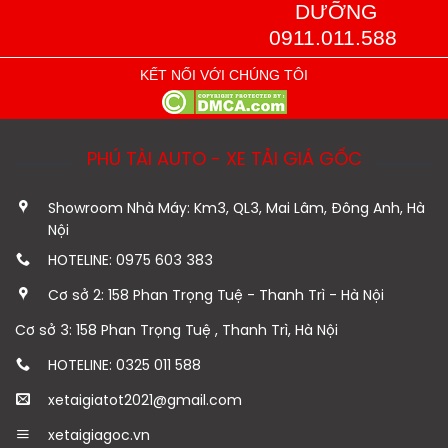
DƯỠNG
0911.011.588
KẾT NỐI VỚI CHÚNG TÔI
PHÚ TÀI AUTO - XE TẢI GIÁ GỐC
Showroom Nhà Máy: Km3, QL3, Mai Lâm, Đông Anh, Hà
Nội
HOTELINE: 0975 603 383
Cơ sở 2: 158 Phan Trọng Tuệ - Thanh Trì - Hà Nội
Cơ sở 3: 158 Phan Trọng Tuệ , Thanh Trì, Hà Nội
HOTELINE: 0325 011 588
xetaigiatot2021@gmail.com
xetaigiagoc.vn