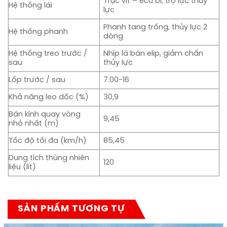
Trục vít – êcu bi, trợ lực thủy
Hệ thống lái
lực
Phanh tang trống, thủy lực 2
Hệ thống phanh
dòng
Hệ thống treo trước /
Nhíp lá bán elip, giảm chấn
sau
thủy lực
Lốp trước / sau
7.00-16
Khả năng leo dốc (%)
30,9
Bán kính quay vòng
9,45
nhỏ nhất (m)
Tốc độ tối đa (km/h)
85,45
Dung tích thùng nhiên
120
liệu (lít)
SẢN PHẨM TƯƠNG TỰ