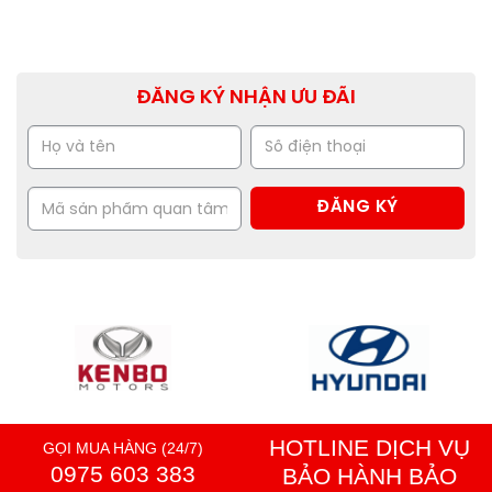
ĐĂNG KÝ NHẬN ƯU ĐÃI
HOTLINE DỊCH VỤ
GỌI MUA HÀNG (24/7)
0975 603 383
BẢO HÀNH BẢO