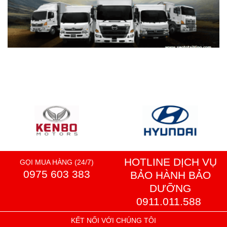
HOTLINE DỊCH VỤ
GỌI MUA HÀNG (24/7)
0975 603 383
BẢO HÀNH BẢO
DƯỠNG
0911.011.588
KẾT NỐI VỚI CHÚNG TÔI