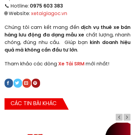
📞 Hotline:
0975 603 383
🌐 Website:
xetaigiagoc.vn
Chúng tôi cam kết mang đến
dịch vụ thuê xe bán
hàng lưu động đa dạng mẫu xe
chất lượng, nhanh
chóng, đúng nhu cầu. Giúp bạn
kinh doanh hiệu
quả mà không cần đầu tư lớn
.
Tham khảo các dòng
Xe Tải SRM
mới nhất!
CÁC TIN BÀI KHÁC