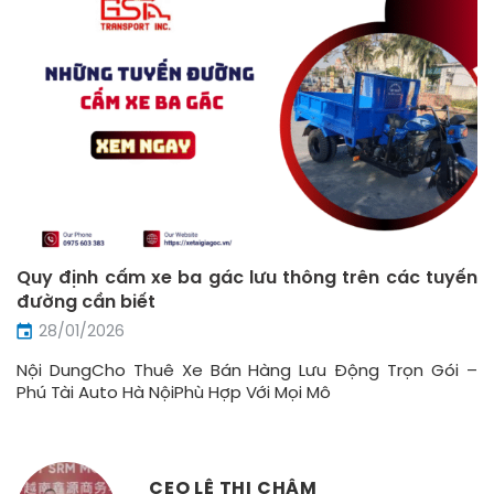
Quy định cấm xe ba gác lưu thông trên các tuyến
đường cần biết
28/01/2026
Nội DungCho Thuê Xe Bán Hàng Lưu Động Trọn Gói –
Phú Tài Auto Hà NộiPhù Hợp Với Mọi Mô
CEO LÊ THỊ CHÂM