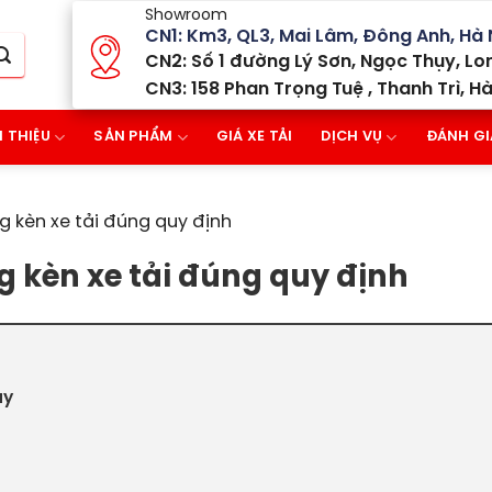
Showroom
CN1: Km3, QL3, Mai Lâm, Đông Anh, Hà 
CN2: Số 1 đường Lý Sơn, Ngọc Thụy, Lon
CN3: 158 Phan Trọng Tuệ , Thanh Trì, Hà
I THIỆU
SẢN PHẨM
GIÁ XE TẢI
DỊCH VỤ
ĐÁNH GI
 kèn xe tải đúng quy định
 kèn xe tải đúng quy định
ay