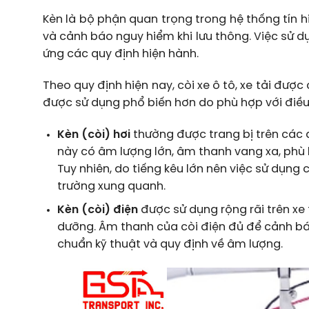
Kèn là bộ phận quan trọng trong hệ thống tín h
và cảnh báo nguy hiểm khi lưu thông. Việc sử 
ứng các quy định hiện hành.
Theo quy định hiện nay, còi xe ô tô, xe tải được 
được sử dụng phổ biến hơn do phù hợp với điều
Kèn (còi) hơi
thường được trang bị trên các dò
này có âm lượng lớn, âm thanh vang xa, phù 
Tuy nhiên, do tiếng kêu lớn nên việc sử dụn
trường xung quanh.
Kèn (còi) điện
được sử dụng rộng rãi trên xe 
dưỡng. Âm thanh của còi điện đủ để cảnh báo 
chuẩn kỹ thuật và quy định về âm lượng.