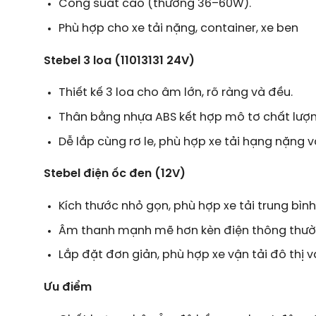
Công suất cao (thường 36–60W).
Phù hợp cho xe tải nặng, container, xe ben
Stebel 3 loa (11013131 24V)
Thiết kế 3 loa cho âm lớn, rõ ràng và đều.
Thân bằng nhựa ABS kết hợp mô tơ chất lượn
Dễ lắp cùng rơ le, phù hợp xe tải hạng nặng 
Stebel điện ốc đen (12V)
Kích thước nhỏ gọn, phù hợp xe tải trung bình
Âm thanh mạnh mẽ hơn kèn điện thông thườ
Lắp đặt đơn giản, phù hợp xe vận tải đô thị 
Ưu điểm