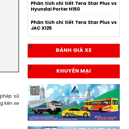
Phân tích chi tiết Tera Star Plus vs
Hyundai Porter H150
Phân tích chi tiết Tera Star Plus vs
JAC X125
ĐÁNH GIÁ XE
KHUYẾN MẠI
 phép sử
g kèn xe