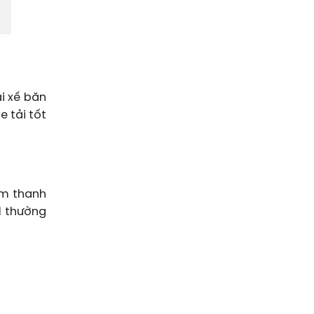
ài xế băn
e tải tốt
âm thanh
l thường