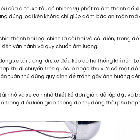
iệu của ô tô, xe tải, có nhiệm vụ phát ra âm thanh để x
dụng đúng loại kèn không chỉ giúp đảm bảo an toàn mà
chia thành hai loại chính là còi hơi và còi điện, trong đó
 kiện vận hành và quy chuẩn âm lượng.
ng xe tải trọng lớn, xe đầu kéo có hệ thống khí nén. Lo
hợp khi di chuyển trên quốc lộ hoặc khu vực có mật độ 
g cần tuân thủ đúng quy định để tránh gây ảnh hưởng đế
tải nhỏ và xe con nhờ thiết kế đơn giản, dễ lắp đặt và 
trong điều kiện giao thông đô thị, đồng thời phù hợp v