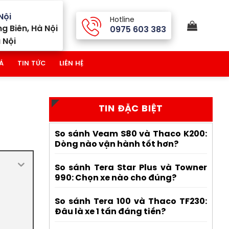
Nội
Hotline
g Biên, Hà Nội
0975 603 383
 Nội
Á
TIN TỨC
LIÊN HỆ
TIN ĐẶC BIỆT
So sánh Veam S80 và Thaco K200:
Dòng nào vận hành tốt hơn?
So sánh Tera Star Plus và Towner
990: Chọn xe nào cho đúng?
So sánh Tera 100 và Thaco TF230:
Đâu là xe 1 tấn đáng tiền?