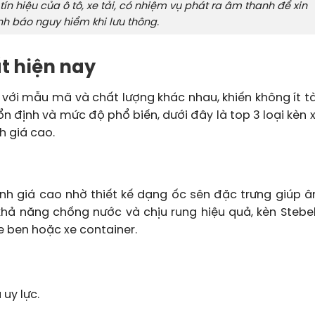
ín hiệu của ô tô, xe tải, có nhiệm vụ phát ra âm thanh để xin
h báo nguy hiểm khi lưu thông.
ất hiện nay
ải với mẫu mã và chất lượng khác nhau, khiến không ít t
n định và mức độ phổ biến, dưới đây là top 3 loại kèn x
h giá cao.
ánh giá cao nhờ thiết kế dạng ốc sên đặc trưng giúp 
khả năng chống nước và chịu rung hiệu quả, kèn Stebe
xe ben hoặc xe container.
uy lực.