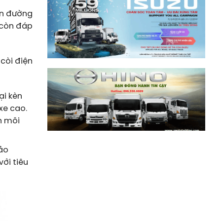
in đường
 còn đáp
 còi điện
ại kèn
xe cao.
n môi
bảo
ới tiêu