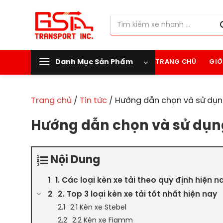
Chuyển
đến
Tìm
nội
kiếm:
dung
Danh Mục Sản Phẩm
TRANG CHỦ
GIỚ
Trang chủ
/
Tin tức
/
Hướng dẫn chọn và sử dụng
Hướng dẫn chọn và sử dụng
Nội Dung
1. Các loại kèn xe tải theo quy định hiện n
2. Top 3 loại kèn xe tải tốt nhất hiện nay
2.1 Kèn xe Stebel
2.2 Kèn xe Fiamm