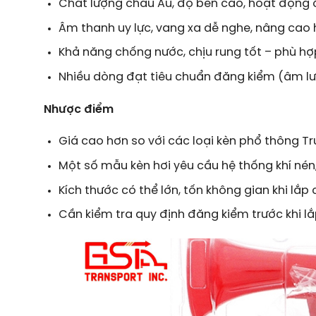
Chất lượng châu Âu, độ bền cao, hoạt động ổ
Âm thanh uy lực, vang xa dễ nghe, nâng cao 
Khả năng chống nước, chịu rung tốt – phù hợ
Nhiều dòng đạt tiêu chuẩn đăng kiểm (âm lư
Nhược điểm
Giá cao hơn so với các loại kèn phổ thông T
Một số mẫu kèn hơi yêu cầu hệ thống khí nén,
Kích thước có thể lớn, tốn không gian khi lắp
Cần kiểm tra quy định đăng kiểm trước khi lắ