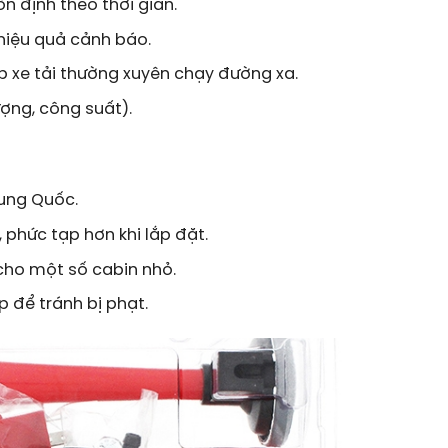
n định theo thời gian.
hiệu quả cảnh báo.
p xe tải thường xuyên chạy đường xa.
ợng, công suất).
rung Quốc.
 phức tạp hơn khi lắp đặt.
 cho một số cabin nhỏ.
p để tránh bị phạt.