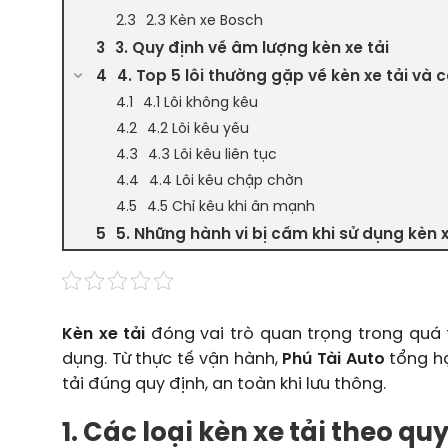
2.3 Kèn xe Bosch
3. Quy định về âm lượng kèn xe tải
4. Top 5 lỗi thường gặp về kèn xe tải và
4.1 Lỗi không kêu
4.2 Lỗi kêu yếu
4.3 Lỗi kêu liên tục
4.4 Lỗi kêu chập chờn
4.5 Chỉ kêu khi ấn mạnh
5. Những hành vi bị cấm khi sử dụng kèn 
Kèn xe tải
đóng vai trò quan trọng trong quá 
dụng. Từ thực tế vận hành,
Phú Tài Auto
tổng hợ
tải đúng quy định, an toàn khi lưu thông.
1. Các loại kèn xe tải theo qu