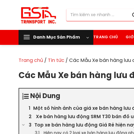
Chuyển
đến
Tìm
nội
kiếm:
dung
Danh Mục Sản Phẩm
TRANG CHỦ
GIỚ
Trang chủ
/
Tin tức
/
Các Mẫu Xe bán hàng lưu 
Các Mẫu Xe bán hàng lưu đ
Nội Dung
Một số hình ảnh của giá xe bán hàng lưu 
Xe bán hàng lưu động SRM T30 bán đồ uố
Top xe bán hàng lưu động Giá Rẻ hiện na
Hiện nay có 2 loại xe bán hàng lưu động ph