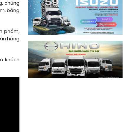
g, chúng
ểm, bằng
ản phẩm,
bán hàng
ho khách