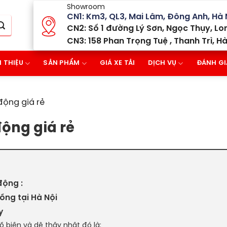
Showroom
CN1: Km3, QL3, Mai Lâm, Đông Anh, Hà 
CN2: Số 1 đường Lý Sơn, Ngọc Thụy, Lon
CN3: 158 Phan Trọng Tuệ , Thanh Trì, Hà
I THIỆU
SẢN PHẨM
GIÁ XE TẢI
DỊCH VỤ
ĐÁNH GI
động giá rẻ
ộng giá rẻ
động :
ng tại Hà Nội
y
ổ biến và dễ thấy nhất đó là: