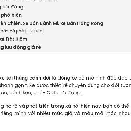
 lưu động:
 phổ biến
iên Chiên, xe Bán Bánh Mì, xe Bán Hàng Rong
 bán cà phê [TẠI ĐÂY]
i Tiết Kiệm
g lưu động giá rẻ
xe tải thùng cánh dơi
là dòng xe có mô hình độc đáo 
– Nhanh gọn “. Xe được thiết kế chuyên dùng cho đối tư
 áo, bánh kẹo, quầy Cafe lưu động…
 nở rộ và phát triển trong xã hội hiện nay, bạn có thể
riêng mình với nhiều mức giá và mẫu mã khác nhau 