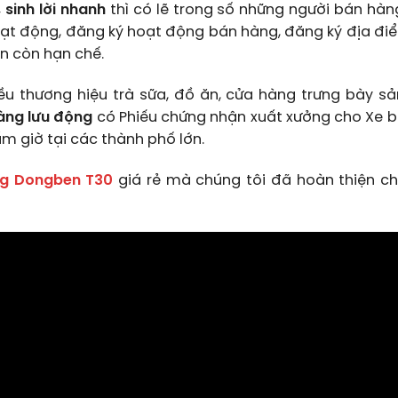
, sinh lời nhanh
thì có lẽ trong số những người bán hàn
hoạt động, đăng ký hoạt động bán hàng, đăng ký địa đi
bạn còn hạn chế.
iều thương hiệu trà sữa, đồ ăn, cửa hàng trưng bày s
àng lưu động
có Phiếu chứng nhận xuất xưởng cho Xe 
ấm giờ tại các thành phố lớn.
ng Dongben T30
giá rẻ mà chúng tôi đã hoàn thiện c