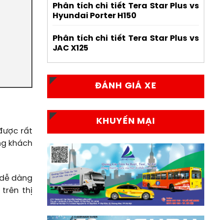
Phân tích chi tiết Tera Star Plus vs
Hyundai Porter H150
Phân tích chi tiết Tera Star Plus vs
JAC X125
ĐÁNH GIÁ XE
KHUYẾN MẠI
được rất
ợng khách
 dễ dàng
trên thị