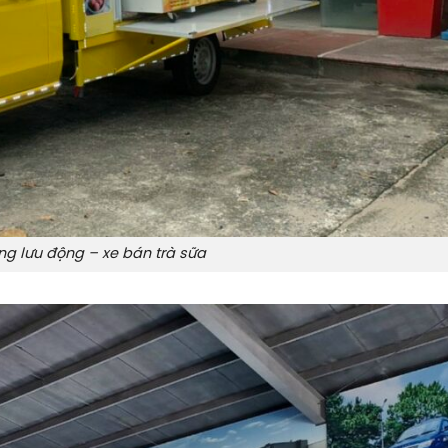
g lưu động – xe bán trà sữa