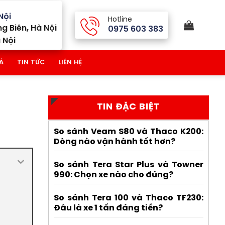
Nội
Hotline
g Biên, Hà Nội
0975 603 383
 Nội
Á
TIN TỨC
LIÊN HỆ
TIN ĐẶC BIỆT
So sánh Veam S80 và Thaco K200:
Dòng nào vận hành tốt hơn?
So sánh Tera Star Plus và Towner
990: Chọn xe nào cho đúng?
So sánh Tera 100 và Thaco TF230:
Đâu là xe 1 tấn đáng tiền?