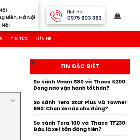
Nội
Hotline
g Biên, Hà Nội
0975 603 383
 Nội
Á
TIN TỨC
LIÊN HỆ
TIN ĐẶC BIỆT
So sánh Veam S80 và Thaco K200:
Dòng nào vận hành tốt hơn?
So sánh Tera Star Plus và Towner
990: Chọn xe nào cho đúng?
So sánh Tera 100 và Thaco TF230:
Đâu là xe 1 tấn đáng tiền?