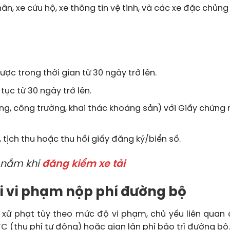
n, xe cứu hộ, xe thông tin vệ tinh, và các xe đặc chủng
ược trong thời gian từ 30 ngày trở lên.
tục từ 30 ngày trở lên.
ảng, công trường, khai thác khoáng sản) với Giấy chứng
, tịch thu hoặc thu hồi giấy đăng ký/biển số.
 nắm khi
đăng kiểm xe tải
vi vi phạm nộp phí đường bộ
 xử phạt tùy theo mức độ vi phạm, chủ yếu liên quan 
TC (thu phí tự động) hoặc gian lận phí bảo trì đường bộ.