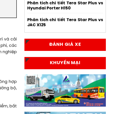
Phân tích chi tiết Tera Star Plus vs
Hyundai Porter H150
Phân tích chi tiết Tera Star Plus vs
JAC X125
rì và cải
ĐÁNH GIÁ XE
phí, các
h nghiệp
KHUYẾN MẠI
hông hợp
ường bộ,
iểm, bất