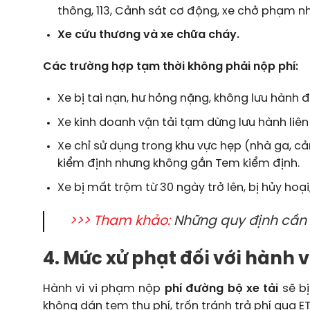
thông, 113, Cảnh sát cơ động, xe chở phạm nhâ
Xe cứu thương và xe chữa cháy.
Các trường hợp tạm thời không phải nộp phí:
Xe bị tai nạn, hư hỏng nặng, không lưu hành đ
Xe kinh doanh vận tải tạm dừng lưu hành liên 
Xe chỉ sử dụng trong khu vực hẹp (nhà ga, c
kiểm định nhưng không gắn Tem kiểm định.
Xe bị mất trộm từ 30 ngày trở lên, bị hủy hoại
>>> Tham khảo:
Những quy định cần
4. Mức xử phạt đối với hành 
Hành vi vi phạm nộp
phí đường bộ xe tải
sẽ bị
không dán tem thu phí, trốn tránh trả phí qua E