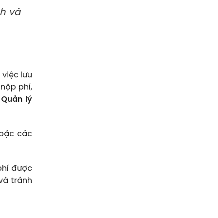
h và
 việc lưu
 nộp phí,
 Quản lý
oặc các
phí được
và tránh