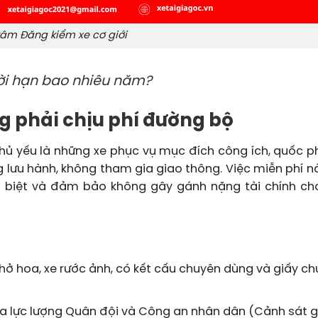
tâm Đăng kiểm xe cơ giới
ời hạn bao nhiêu năm?
ng phải chịu phí đường bộ
hủ yếu là những xe phục vụ mục đích công ích, quốc p
 lưu hành, không tham gia giao thông. Việc miễn phí 
c biệt và đảm bảo không gây gánh nặng tài chính ch
hở hoa, xe rước ảnh, có kết cấu chuyên dùng và giấy c
a lực lượng Quân đội và Công an nhân dân (Cảnh sát g