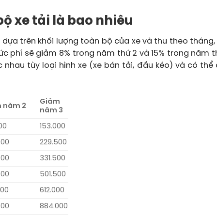
bộ xe tải là bao nhiêu
 dựa trên khối lượng toàn bộ của xe và thu theo tháng,
c phí sẽ giảm 8% trong năm thứ 2 và 15% trong năm th
c nhau tùy loại hình xe (xe bán tải, đầu kéo) và có th
Giảm
 năm 2
năm 3
00
153.000
400
229.500
800
331.500
800
501.500
400
612.000
800
884.000