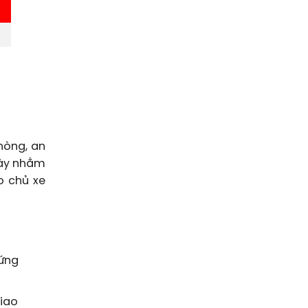
hòng, an
này nhằm
o chủ xe
hứng
iao