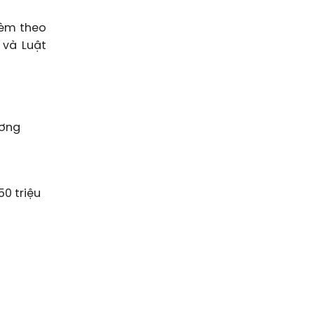
kèm theo
 và Luật
ương
50 triệu