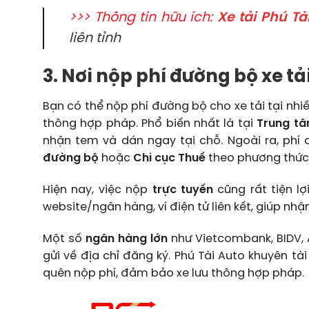
>>> Thông tin hữu ích:
Xe tải Phú Tà
liên tỉnh
3. Nơi nộp phí đường bộ xe tả
Bạn có thể nộp phí đường bộ cho xe tải tại nhiề
thông hợp pháp. Phổ biến nhất là tại
Trung tâ
nhận tem và dán ngay tại chỗ. Ngoài ra, phí 
đường bộ
hoặc
Chi cục Thuế
theo phương thức 
Hiện nay, việc nộp
trực tuyến
cũng rất tiện l
website/ngân hàng, ví điện tử liên kết, giúp nhận
Một số
ngân hàng lớn
như Vietcombank, BIDV, 
gửi về địa chỉ đăng ký. Phú Tài Auto khuyên tà
quên nộp phí, đảm bảo xe lưu thông hợp pháp.