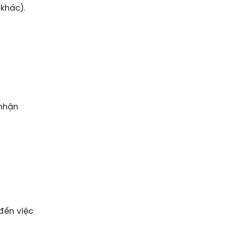
 khác).
 nhận
đến việc