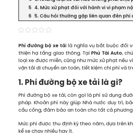
4. Mức xử phạt đối với hành vi vi phạm 
5. Câu hỏi thường gặp liên quan đến phí 
Phí đường bộ xe tả
i là nghĩa vụ bắt buộc đối v
thiện hạ tầng giao thông. Tại
Phú Tài Auto
, ch
loại xe được miễn, cũng như mức xử phạt nếu vi
vận tải di chuyển an toàn, tiết kiệm chi phí và tr
1. Phí đường bộ xe tải là gì?
Phí đường bộ xe tải, còn gọi là phí sử dụng đư
pháp. Khoản phí này giúp Nhà nước duy trì, b
cầu cống, đảm bảo an toàn cho tất cả phương 
Mức phí được thu định kỳ theo năm, dựa trên kh
kể xe chạy nhiều hay ít.