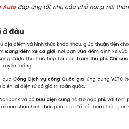
i Auto
đáp ứng tốt nhu cầu chở hàng nội thàn
i ở đâu
u địa điểm và hình thức khác nhau, giúp thuận tiện cho
m Đăng kiểm xe cơ giới
, nơi bạn vừa kiểm định xe vừa
cũng được thu trực tiếp tại các
trạm thu phí
,
Chi cục
truyền thống.
ợi qua
Cổng Dịch vụ công Quốc gia
, ứng dụng
VETC
h
 biên lai điện tử có giá trị toàn quốc.
Agribank và cả
bưu điện
cũng hỗ trợ nộp phí, với tem 
i xế nên chọn hình thức phù hợp để tiết kiệm thời gian 