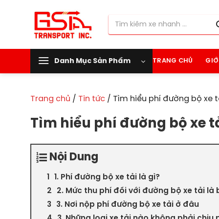
Chuyển
đến
Tìm
nội
kiếm:
dung
Danh Mục Sản Phẩm
TRANG CHỦ
GIỚ
Trang chủ
/
Tin tức
/
Tìm hiểu phí đường bộ xe t
Tìm hiểu phí đường bộ xe t
Nội Dung
1. Phí đường bộ xe tải là gì?
2. Mức thu phí đối với đường bộ xe tải là
3. Nơi nộp phí đường bộ xe tải ở đâu
3. Những loại xe tải nào không phải chịu