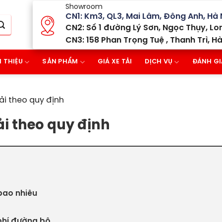
Showroom
CN1: Km3, QL3, Mai Lâm, Đông Anh, Hà 
CN2: Số 1 đường Lý Sơn, Ngọc Thụy, Lon
CN3: 158 Phan Trọng Tuệ , Thanh Trì, Hà
I THIỆU
SẢN PHẨM
GIÁ XE TẢI
DỊCH VỤ
ĐÁNH GI
ải theo quy định
ải theo quy định
 bao nhiêu
 phí đường bộ