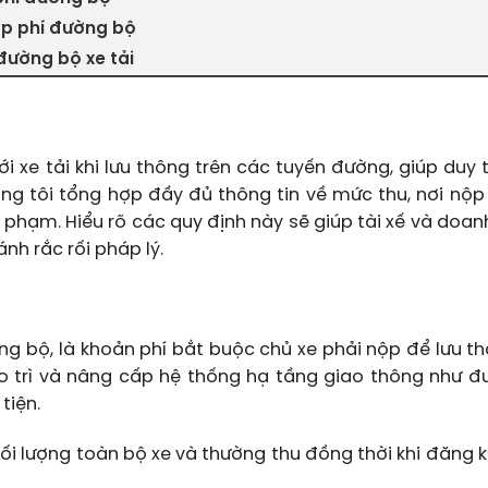
nộp phí đường bộ
đường bộ xe tải
ới xe tải khi lưu thông trên các tuyến đường, giúp duy t
úng tôi tổng hợp đầy đủ thông tin về mức thu, nơi nộp 
 phạm. Hiểu rõ các quy định này sẽ giúp tài xế và doan
ánh rắc rối pháp lý.
ờng bộ, là khoản phí bắt buộc chủ xe phải nộp để lưu t
ảo trì và nâng cấp hệ thống hạ tầng giao thông như đ
tiện.
ối lượng toàn bộ xe và thường thu đồng thời khi đăng k