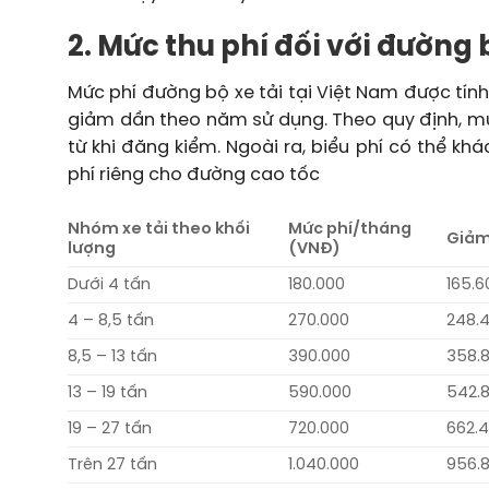
2. Mức thu phí đối với đường 
Mức phí đường bộ xe tải tại Việt Nam được tính
giảm dần theo năm sử dụng. Theo quy định, mứ
từ khi đăng kiểm. Ngoài ra, biểu phí có thể khá
phí riêng cho đường cao tốc
Nhóm xe tải theo khối
Mức phí/tháng
Giảm
lượng
(VNĐ)
Dưới 4 tấn
180.000
165.6
4 – 8,5 tấn
270.000
248.
8,5 – 13 tấn
390.000
358.
13 – 19 tấn
590.000
542.
19 – 27 tấn
720.000
662.
Trên 27 tấn
1.040.000
956.