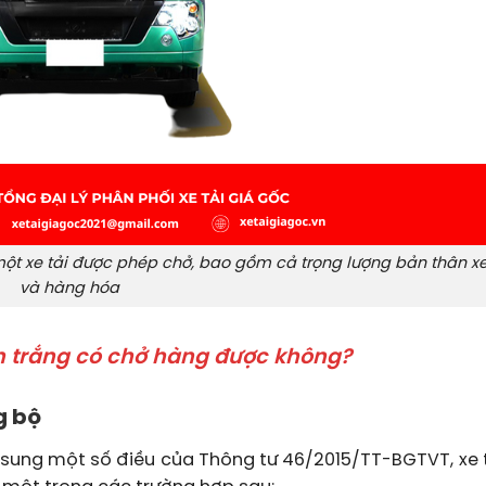
 một xe tải được phép chở, bao gồm cả trọng lượng bản thân x
và hàng hóa
ển trắng có chở hàng được không?
g bộ
ổ sung một số điều của Thông tư 46/2015/TT-BGTVT, xe 