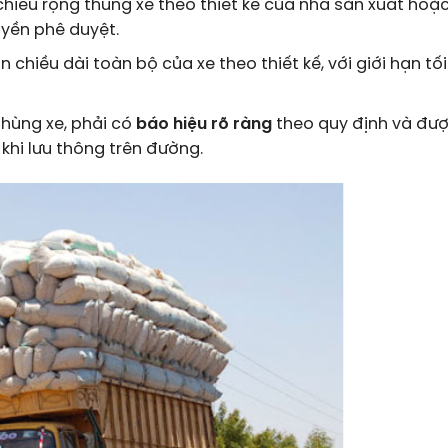
iều rộng thùng xe theo thiết kế của nhà sản xuất hoặ
yền phê duyệt.
 chiều dài toàn bộ của xe theo thiết kế, với giới hạn tối
hùng xe, phải có
báo hiệu rõ ràng
theo quy định và đư
hi lưu thông trên đường.