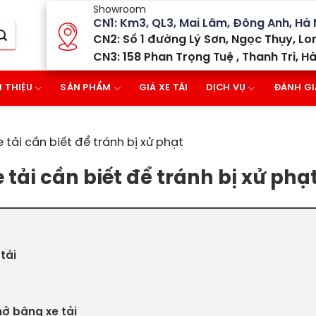
Showroom
CN1: Km3, QL3, Mai Lâm, Đông Anh, Hà 
CN2: Số 1 đường Lý Sơn, Ngọc Thụy, Lon
CN3: 158 Phan Trọng Tuệ , Thanh Trì, Hà
I THIỆU
SẢN PHẨM
GIÁ XE TẢI
DỊCH VỤ
ĐÁNH GI
tải cần biết để tránh bị xử phạt
tải cần biết để tránh bị xử phạ
tải
hở bằng xe tải