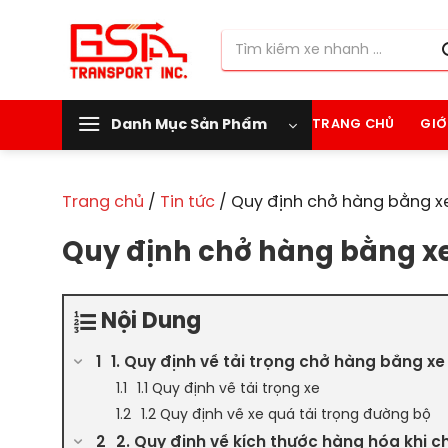
Chuyển
đến
Tìm
nội
kiếm:
dung
Danh Mục Sản Phẩm
TRANG CHỦ
GIỚ
Trang chủ
/
Tin tức
/
Quy định chở hàng bằng xe 
Quy định chở hàng bằng xe 
Nội Dung
1. Quy định về tải trọng chở hàng bằng xe 
1.1 Quy định về tải trọng xe
1.2 Quy định về xe quá tải trọng đường bộ
2. Quy định về kích thước hàng hóa khi c