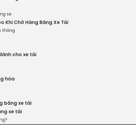
ùng xe
eo Khi Chở Hàng Bằng Xe Tải
o thông
dành cho xe tải
ng hóa
g bằng xe tải
àng xe tải
ông?