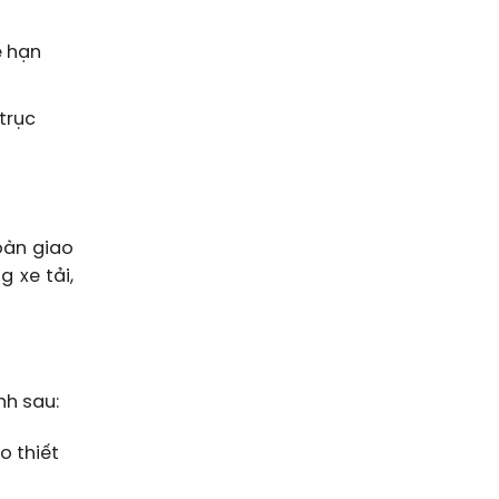
e hạn
 trục
oàn giao
 xe tải,
nh sau:
o thiết