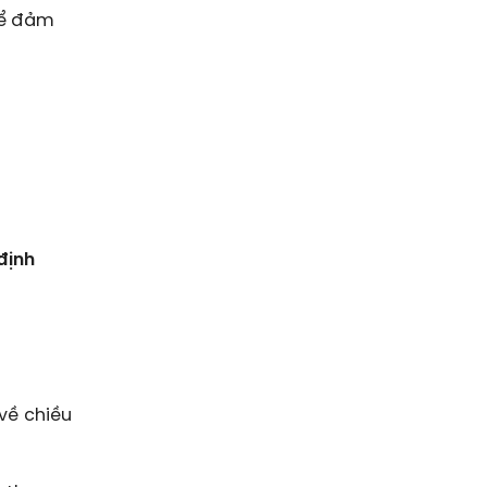
để đảm
định
 về chiều