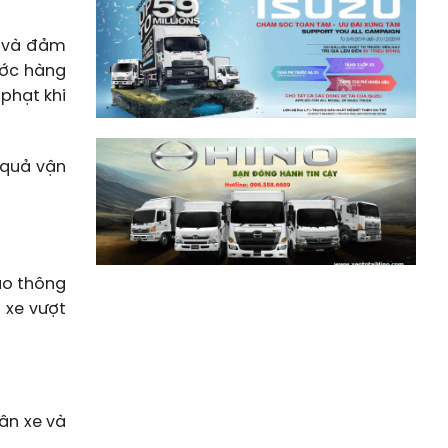
t và đảm
hước hàng
phạt khi
 quả vận
ao thông
i xe vượt
ân xe và