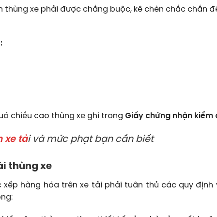
 thùng xe phải được chằng buộc, kê chèn chắc chắn 
:
quá chiều cao thùng xe ghi trong
Giấy chứng nhận kiểm 
 xe tả
i và mức phạt bạn cần biết
ài thùng xe
ệc xếp hàng hóa trên xe tải phải tuân thủ các quy định
ông: