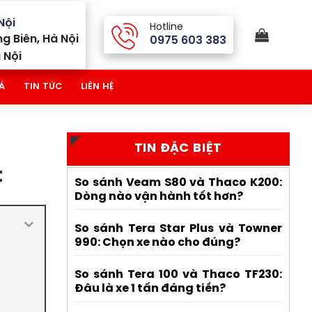
Nội
Hotline
g Biên, Hà Nội
0975 603 383
 Nội
Á
TIN TỨC
LIÊN HỆ
TIN ĐẶC BIỆT
t
So sánh Veam S80 và Thaco K200:
Dòng nào vận hành tốt hơn?
So sánh Tera Star Plus và Towner
990: Chọn xe nào cho đúng?
So sánh Tera 100 và Thaco TF230:
Đâu là xe 1 tấn đáng tiền?