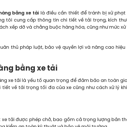
hàng bằng xe tải
là điều cần thiết để tránh bị xử phạ
ng tôi cung cấp thông tin chi tiết về tải trọng, kích t
 cách xếp dỡ và chằng buộc hàng hóa, cũng như mức xử 
 tuân thủ pháp luật, bảo vệ quyền lợi và nâng cao hiệu
hàng bằng xe tải
bằng xe tải là yếu tố quan trọng để đảm bảo an toàn gi
tiết về tải trọng tối đa của xe cũng như cách xử lý kh
t xe tải được phép chở, bao gồm cả trọng lượng bản th
ng kiểm an toàn kỹ thuật và bảo vệ môi trường.