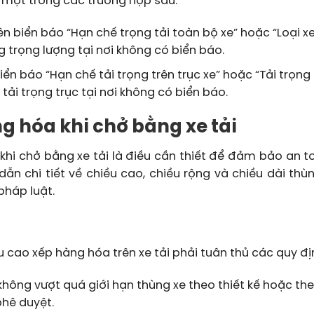
 một trong các trường hợp sau:
rên biển báo “Hạn chế trọng tải toàn bộ xe” hoặc “Loại x
 trọng lượng tại nơi không có biển báo.
biển báo “Hạn chế tải trọng trên trục xe” hoặc “Tải trọng
tải trọng trục tại nơi không có biển báo.
ng hóa khi chở bằng xe tải
 khi chở bằng xe tải là điều cần thiết để đảm bảo an t
ẫn chi tiết về chiều cao, chiều rộng và chiều dài thùng
pháp luật.
ều cao xếp hàng hóa trên xe tải phải tuân thủ các quy đị
ông vượt quá giới hạn thùng xe theo thiết kế hoặc the
hê duyệt.