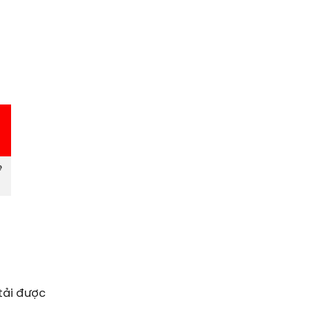
e
tải được