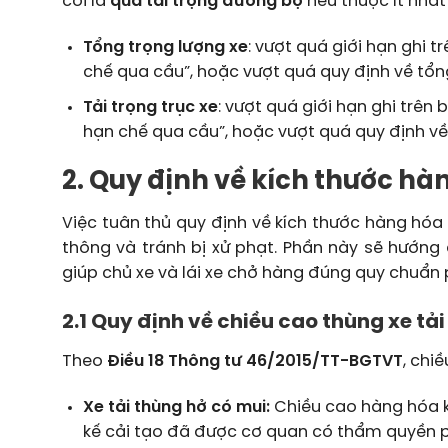
coi là
quá tải trọng đường bộ
nếu thuộc ít nhất
Tổng trọng lượng xe
: vượt quá giới hạn ghi t
chế qua cầu”, hoặc vượt quá quy định về tổng
Tải trọng trục xe
: vượt quá giới hạn ghi trên 
hạn chế qua cầu”, hoặc vượt quá quy định về 
2. Quy định về kích thước hà
Việc tuân thủ quy định về kích thước hàng hóa
thông và tránh bị xử phạt. Phần này sẽ hướng d
giúp chủ xe và lái xe chở hàng đúng quy chuẩn 
2.1 Quy định về chiều cao thùng xe tải
Theo
Điều 18 Thông tư 46/2015/TT-BGTVT
, chi
Xe tải thùng hở có mui:
Chiều cao hàng hóa kh
kế cải tạo đã được cơ quan có thẩm quyền p