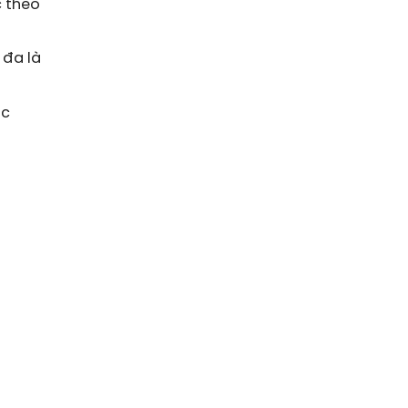
c theo
 đa là
ợc