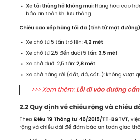
Xe tải thùng hở không mui:
Hàng hóa cao hơn
bảo an toàn khi lưu thông.
Chiều cao xếp hàng tối đa (tính từ mặt đường)
Xe chở từ 5 tấn trở lên:
4,2 mét
Xe chở từ 2,5 đến dưới 5 tấn:
3,5 mét
Xe chở dưới 2,5 tấn:
2,8 mét
Xe chở hàng rời (đất, đá, cát…): không vượt 
>>> Xem thêm:
Lỗi đi vào đường cấm
2.2 Quy định về chiều rộng và chiều d
Theo
Điều 19 Thông tư 46/2015/TT-BGTVT
, vi
rộng và chiều dài để đảm bảo an toàn giao th