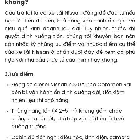
không?
Câu trả lời là có, xe tải Nissan đáng để đầu tư nếu
bạn ưu tiên độ bền, khả năng vận hành ổn định và
hiệu quả kinh doanh lâu dài. Tuy nhiên, trước khi
quyết định xuống tiền, chúng tôi khuyên bạn nên
cân nhắc kỹ những ưu điểm và nhược điểm cụ thể
của xe tải Nissan ở phần dưới đây để xem có phù
hợp với nhu cầu thực tế của mình hay không.
3.1 Ưu điểm
Động cơ diesel Nissan ZD30 turbo Common Rail
bền bỉ, vận hành ổn định đường dài, tiết kiệm
nhiên liệu khi chở nặng.
Thùng hàng lớn (4,2–5 m), khung gầm chắc
chắn, chịu tải tốt, phù hợp vận tải liên tỉnh và
đường trường.
Cabin đủ tiện nghi: điều hòa, kính điện, camera