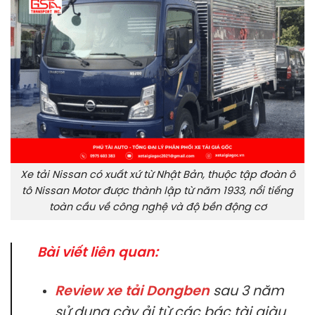
Xe tải Nissan có xuất xứ từ Nhật Bản, thuộc tập đoàn ô
tô Nissan Motor được thành lập từ năm 1933, nổi tiếng
toàn cầu về công nghệ và độ bền động cơ
Bài viết liên quan:
Review xe tải Dongben
sau 3 năm
sử dụng cày ải từ các bác tài giàu