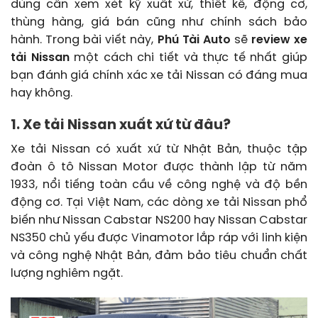
dùng cần xem xét kỹ xuất xứ, thiết kế, động cơ,
thùng hàng, giá bán cũng như chính sách bảo
hành. Trong bài viết này,
Phú Tài Auto
sẽ
review xe
tải Nissan
một cách chi tiết và thực tế nhất giúp
bạn đánh giá chính xác xe tải Nissan có đáng mua
hay không.
1. Xe tải Nissan xuất xứ từ đâu?
Xe tải Nissan có xuất xứ từ Nhật Bản, thuộc tập
đoàn ô tô Nissan Motor được thành lập từ năm
1933, nổi tiếng toàn cầu về công nghệ và độ bền
động cơ. Tại Việt Nam, các dòng xe tải Nissan phổ
biến như Nissan Cabstar NS200 hay Nissan Cabstar
NS350 chủ yếu được Vinamotor lắp ráp với linh kiện
và công nghệ Nhật Bản, đảm bảo tiêu chuẩn chất
lượng nghiêm ngặt.