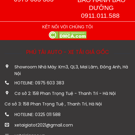
DƯỠNG
0911.011.588
KẾT NỐI VỚI CHÚNG TÔI
PHÚ TÀI AUTO - XE TẢI GIÁ GỐC
Showroom Nhà Máy: Km3, QL3, Mai Lâm, Đông Anh, Hà
Nội
HOTELINE: 0975 603 383
Cơ sở 2: 158 Phan Trọng Tuệ - Thanh Trì - Hà Nội
Cơ sở 3: 158 Phan Trọng Tuệ , Thanh Trì, Hà Nội
HOTELINE: 0325 011 588
xetaigiatot2021@gmail.com