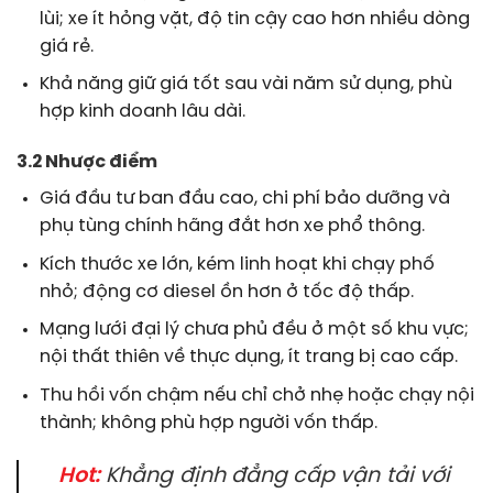
lùi; xe ít hỏng vặt, độ tin cậy cao hơn nhiều dòng
giá rẻ.
Khả năng giữ giá tốt sau vài năm sử dụng, phù
hợp kinh doanh lâu dài.
3.2 Nhược điểm
Giá đầu tư ban đầu cao, chi phí bảo dưỡng và
phụ tùng chính hãng đắt hơn xe phổ thông.
Kích thước xe lớn, kém linh hoạt khi chạy phố
nhỏ; động cơ diesel ồn hơn ở tốc độ thấp.
Mạng lưới đại lý chưa phủ đều ở một số khu vực;
nội thất thiên về thực dụng, ít trang bị cao cấp.
Thu hồi vốn chậm nếu chỉ chở nhẹ hoặc chạy nội
thành; không phù hợp người vốn thấp.
Hot:
Khẳng định đẳng cấp vận tải với