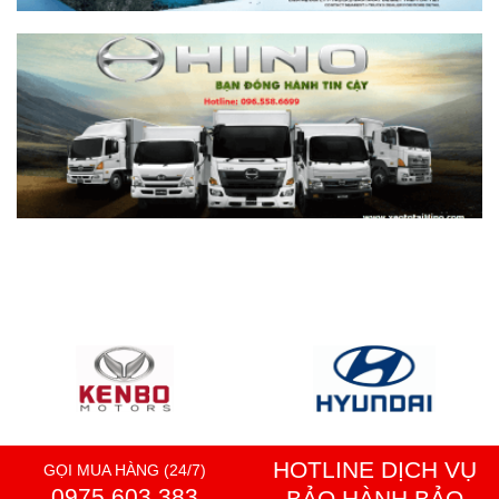
HOTLINE DỊCH VỤ
GỌI MUA HÀNG (24/7)
0975 603 383
BẢO HÀNH BẢO