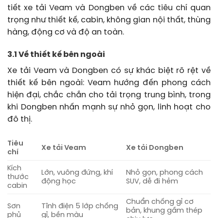
tiết xe tải Veam và Dongben về các tiêu chí quan
trọng như thiết kế, cabin, không gian nội thất, thùng
hàng, động cơ và độ an toàn.
3.1 Về thiết kế bên ngoài
Xe tải Veam và Dongben có sự khác biệt rõ rệt về
thiết kế bên ngoài: Veam hướng đến phong cách
hiện đại, chắc chắn cho tải trọng trung bình, trong
khi Dongben nhấn mạnh sự nhỏ gọn, linh hoạt cho
đô thị.
Tiêu
Xe tải Veam
Xe tải Dongben
chí
Kích
Lớn, vuông đứng, khí
Nhỏ gọn, phong cách
thước
động học
SUV, dễ đi hẻm
cabin
Chuẩn chống gỉ cơ
Sơn
Tĩnh điện 5 lớp chống
bản, khung gầm thép
phủ
gỉ, bền màu