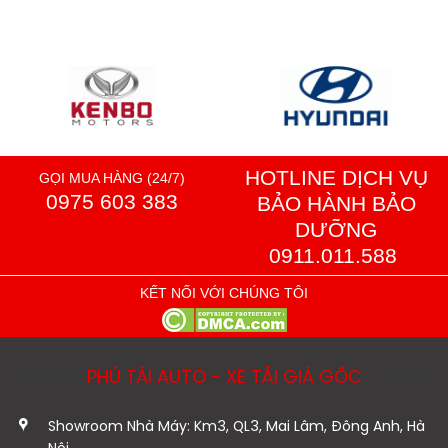
HOTLINE DỊCH VỤ
GỌI MUA HÀNG (24/7)
0975 603 383
BẢO HÀNH BẢO
DƯỠNG
0911.011.588
KẾT NỐI VỚI CHÚNG TÔI
PHÚ TÀI AUTO - XE TẢI GIÁ GỐC
Showroom Nhà Máy: Km3, QL3, Mai Lâm, Đông Anh, Hà