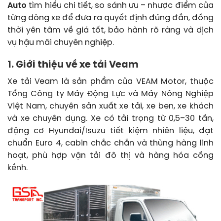
Auto
tìm hiểu chi tiết, so sánh ưu – nhược điểm của
từng dòng xe để đưa ra quyết định đúng đắn, đồng
thời yên tâm về giá tốt, bảo hành rõ ràng và dịch
vụ hậu mãi chuyên nghiệp.
1. Giới thiệu về xe tải Veam
Xe tải Veam là sản phẩm của VEAM Motor, thuộc
Tổng Công ty Máy Động Lực và Máy Nông Nghiệp
Việt Nam, chuyên sản xuất xe tải, xe ben, xe khách
và xe chuyên dụng. Xe có tải trọng từ 0,5–30 tấn,
động cơ Hyundai/Isuzu tiết kiệm nhiên liệu, đạt
chuẩn Euro 4, cabin chắc chắn và thùng hàng linh
hoạt, phù hợp vận tải đô thị và hàng hóa cồng
kềnh.