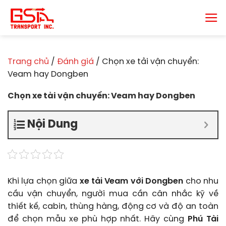
Chuyển
đến
nội
dung
Trang chủ
/
Đánh giá
/
Chọn xe tải vận chuyển:
Veam hay Dongben
Chọn xe tải vận chuyển: Veam hay Dongben
Nội Dung
Khi lựa chọn giữa
xe tải Veam với Dongben
cho nhu
cầu vận chuyển, người mua cần cân nhắc kỹ về
thiết kế, cabin, thùng hàng, động cơ và độ an toàn
để chọn mẫu xe phù hợp nhất. Hãy cùng
Phú Tài