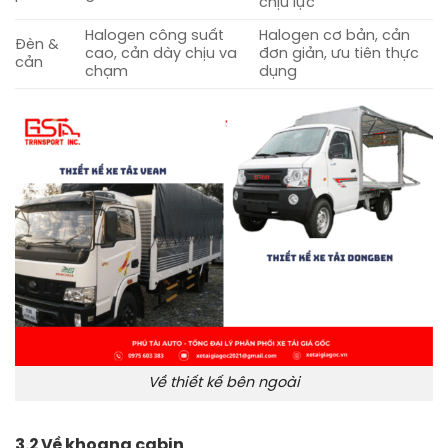
chịu lực
Halogen công suất
Halogen cơ bản, cản
Đèn &
cao, cản dày chịu va
đơn giản, ưu tiên thực
cản
chạm
dụng
Về thiết kế bên ngoài
3.2 Về khoang cabin