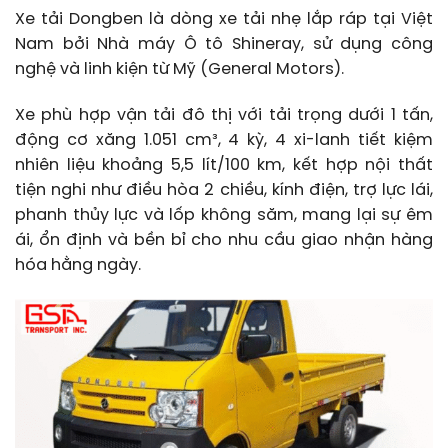
Xe tải Dongben là dòng xe tải nhẹ lắp ráp tại Việt
Nam bởi Nhà máy Ô tô Shineray, sử dụng công
nghệ và linh kiện từ Mỹ (General Motors).
Xe phù hợp vận tải đô thị với tải trọng dưới 1 tấn,
động cơ xăng 1.051 cm³, 4 kỳ, 4 xi-lanh tiết kiệm
nhiên liệu khoảng 5,5 lít/100 km, kết hợp nội thất
tiện nghi như điều hòa 2 chiều, kính điện, trợ lực lái,
phanh thủy lực và lốp không săm, mang lại sự êm
ái, ổn định và bền bỉ cho nhu cầu giao nhận hàng
hóa hằng ngày.