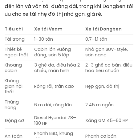
đến lớn và vận tải đường dài, trong khi Dongben tối
ưu cho xe tải nhẹ đô thị nhỏ gọn, giá rẻ.
Tiêu chí
Xe tải Veam
Xe tải Dongben
Tải trọng
1–30 tấn
0.7–1.1 tấn
Thiết kế
Cabin lớn vuông
Nhỏ gọn SUV-style,
ngoại thất
đứng, sơn 5 lớp
sơn nano
Khoang
3 ghế da, điều hòa 2
2–3 ghế cơ bản, điều
cabin
chiều, màn hình
hòa tiêu chuẩn
Không
gian nội
Rộng rãi, trần cao
Hẹp gọn, đô thị
thất
Thùng
6 m dài, rộng lớn
2.45 m ngắn
hàng
Diesel Hyundai 78–
Động cơ
Xăng GM 45–60 HP
180 HP
Phanh EBD, khung
An toàn
Phanh cơ bản