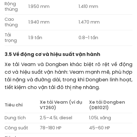
Rộng
1.950 mm
1.410 mm
thùng
Cao
1.940 mm
1.470 mm
thùng
Tải
1.9 tấn
0.8–1 tấn
trọng
3.5 Về động cơ và hiệu suất vận hành
Xe tải Veam và Dongben khác biệt rõ rệt về động
cơ và hiệu suất vận hành: Veam mạnh mẽ, phù hợp
tải nặng và đường dài, trong khi Dongben linh hoạt,
tiết kiệm cho vận tải đô thị nhẹ nhàng.
Xe tải Veam (ví dụ
Xe tải Dongben
Tiêu chí
VT260)
(DB1021)
Dung tích
2.5–4.5L diesel
1.05L xăng
Công suất
78–180 HP
45–60 HP