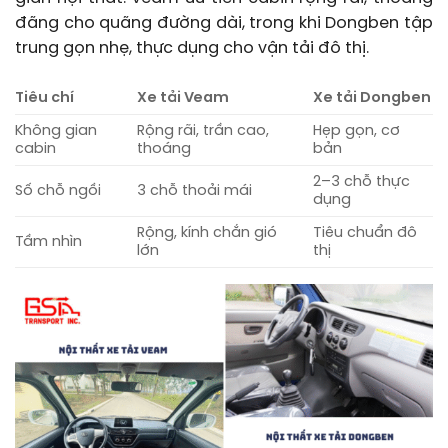
đãng cho quãng đường dài, trong khi Dongben tập
trung gọn nhẹ, thực dụng cho vận tải đô thị.
Tiêu chí
Xe tải Veam
Xe tải Dongben
Không gian
Rộng rãi, trần cao,
Hẹp gọn, cơ
cabin
thoáng
bản
2–3 chỗ thực
Số chỗ ngồi
3 chỗ thoải mái
dụng
Rộng, kính chắn gió
Tiêu chuẩn đô
Tầm nhìn
lớn
thị