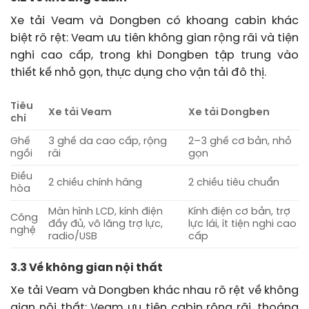
Xe tải Veam và Dongben có khoang cabin khác
biệt rõ rệt: Veam ưu tiên không gian rộng rãi và tiện
nghi cao cấp, trong khi Dongben tập trung vào
thiết kế nhỏ gọn, thực dụng cho vận tải đô thị.
Tiêu
Xe tải Veam
Xe tải Dongben
chí
Ghế
3 ghế da cao cấp, rộng
2–3 ghế cơ bản, nhỏ
ngồi
rãi
gọn
Điều
2 chiều chính hãng
2 chiều tiêu chuẩn
hòa
Màn hình LCD, kính điện
Kính điện cơ bản, trợ
Công
đầy đủ, vô lăng trợ lực,
lực lái, ít tiện nghi cao
nghệ
radio/USB
cấp
3.3 Về không gian nội thất
Xe tải Veam và Dongben khác nhau rõ rệt về không
gian nội thất: Veam ưu tiên cabin rộng rãi, thoáng