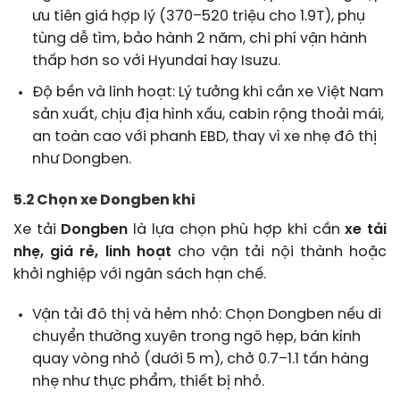
ưu tiên giá hợp lý (370–520 triệu cho 1.9T), phụ
tùng dễ tìm, bảo hành 2 năm, chi phí vận hành
thấp hơn so với Hyundai hay Isuzu.
Độ bền và linh hoạt: Lý tưởng khi cần xe Việt Nam
sản xuất, chịu địa hình xấu, cabin rộng thoải mái,
an toàn cao với phanh EBD, thay vì xe nhẹ đô thị
như Dongben.
5.2 Chọn xe Dongben khi
Xe tải
Dongben
là lựa chọn phù hợp khi cần
xe tải
nhẹ, giá rẻ, linh hoạt
cho vận tải nội thành hoặc
khởi nghiệp với ngân sách hạn chế.
Vận tải đô thị và hẻm nhỏ: Chọn Dongben nếu di
chuyển thường xuyên trong ngõ hẹp, bán kính
quay vòng nhỏ (dưới 5 m), chở 0.7–1.1 tấn hàng
nhẹ như thực phẩm, thiết bị nhỏ.