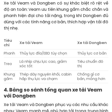
Xe tải Veam và Dongben có sự khác biệt rõ rệt về
độ an toàn: Veam ưu tiên khung gầm chắc chắn và
phanh hiện đại cho tải nặng, trong khi Dongben đủ
dùng với các tính năng cơ bản, thích hợp vận tải đô
thị nhẹ.
Tiêu
Xe tải Veam
Xe tải Dongben
chí
Phanh
Thủy lực đĩa/EBD tùy chọn
Thủy lực cơ bản
Lá nhíp chịu lực cao, giảm
Tiêu chuẩn đô
Treo
xóc tốt
thị
Khung
Thép dày nguyên khối, cabin
Chống gỉ cơ
gầm
hấp thụ lực va chạm
bản, mỏng hơn
4. Bảng so sánh tổng quan xe tải Veam
với Dongben
Xe tải Veam và Dongben phục vụ các nhu cầu khác
nhau: Veam mạnh mẽ, phù hợp tải trọng trung bình