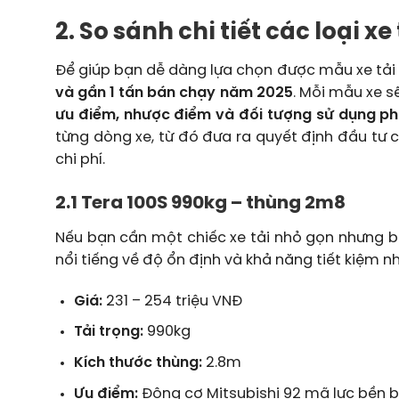
2. So sánh chi tiết các loại xe 
Để giúp bạn dễ dàng lựa chọn được mẫu xe tải 
và gần 1 tấn bán chạy năm 2025
. Mỗi mẫu xe s
ưu điểm, nhược điểm và đối tượng sử dụng p
từng dòng xe, từ đó đưa ra quyết định đầu tư 
chi phí.
2.1 Tera 100S 990kg – thùng 2m8
Nếu bạn cần một chiếc xe tải nhỏ gọn nhưng b
nổi tiếng về độ ổn định và khả năng tiết kiệm nhi
Giá:
231 – 254 triệu VNĐ
Tải trọng:
990kg
Kích thước thùng:
2.8m
Ưu điểm:
Động cơ Mitsubishi 92 mã lực bền bỉ,