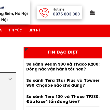
Nội
Hotline
g Biên, Hà Nội
0975 603 383
 Nội
Á
TIN TỨC
LIÊN HỆ
TIN ĐẶC BIỆT
So sánh Veam S80 và Thaco K200:
Dòng nào vận hành tốt hơn?
So sánh Tera Star Plus và Towner
990: Chọn xe nào cho đúng?
So sánh Tera 100 và Thaco TF230:
Đâu là xe 1 tấn đáng tiền?