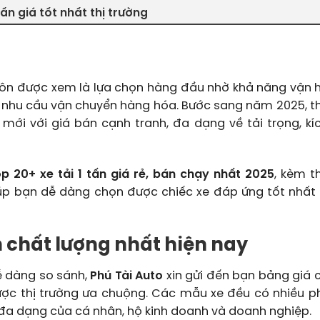
tấn giá tốt nhất thị trường
ôn được xem là lựa chọn hàng đầu nhờ khả năng vận h
ều nhu cầu vận chuyển hàng hóa. Bước sang năm 2025, th
mới với giá bán cạnh tranh, đa dạng về tải trọng, kí
p 20+ xe tải 1 tấn giá rẻ, bán chạy nhất 2025
, kèm t
úp bạn dễ dàng chọn được chiếc xe đáp ứng tốt nhất
ấn chất lượng nhất hiện nay
ễ dàng so sánh,
Phú Tài Auto
xin gửi đến bạn bảng giá 
ược thị trường ưa chuộng. Các mẫu xe đều có nhiều p
đa dạng của cá nhân, hộ kinh doanh và doanh nghiệp.