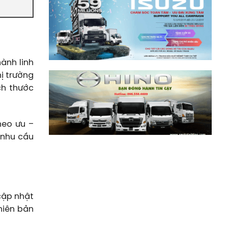
ành linh
ị trường
ch thước
heo ưu –
 nhu cầu
cập nhật
hiên bản