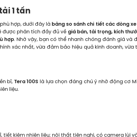
tải 1 tấn
phù hợp, dưới đây là
bảng so sánh chi tiết các dòng xe 
ẽ được phân tích đầy đủ về
giá bán, tải trọng, kích thư
hù hợp
. Nhờ vậy, bạn có thể nhanh chóng đánh giá và đ
chính xác nhất, vừa đảm bảo hiệu quả kinh doanh, vừa t
ền bỉ,
Tera 100S
là lựa chọn đáng chú ý nhờ động cơ Mi
ên liệu.
 tiết kiệm nhiên liệu; nội thất tiện nghi, có camera lùi 