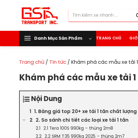
Chuyển
đến
Tìm
nội
kiếm:
dung
Danh Mục Sản Phẩm
TRANG CHỦ
GIỚ
Trang chủ
/
Tin tức
/
Khám phá các mẫu xe tải 1 
Khám phá các mẫu xe tải 1 
Nội Dung
1. Bảng giá top 20+ xe tải 1 tấn chất lượn
2. So sánh chi tiết các loại xe tải 1 tấn
2.1 Tera 100S 990kg – thùng 2m8
2.2 SRM T35 990kg 2025 – thùng 2m7