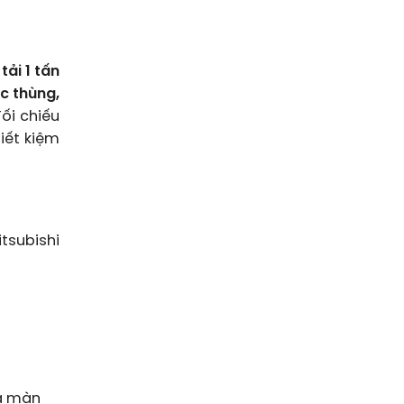
tải 1 tấn
ớc thùng,
ối chiếu
iết kiệm
tsubishi
và màn