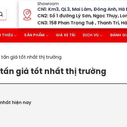
Showroom
CN1: Km3, QL3, Mai Lâm, Đông Anh, Hà 
CN2: Số 1 đường Lý Sơn, Ngọc Thụy, Lon
CN3: 158 Phan Trọng Tuệ , Thanh Trì, Hà
I THIỆU
SẢN PHẨM
GIÁ XE TẢI
DỊCH VỤ
ĐÁNH GI
tấn giá tốt nhất thị trường
tấn giá tốt nhất thị trường
g nhất hiện nay