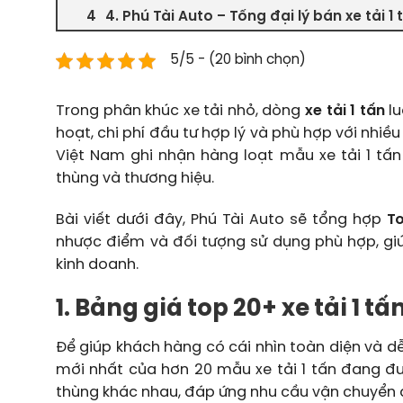
4. Phú Tài Auto – Tổng đại lý bán xe tải 1 
5/5 - (20 bình chọn)
Trong phân khúc xe tải nhỏ, dòng
xe tải 1 tấn
lu
hoạt, chi phí đầu tư hợp lý và phù hợp với nhi
Việt Nam ghi nhận hàng loạt mẫu xe tải 1 tấn 
thùng và thương hiệu.
Bài viết dưới đây, Phú Tài Auto sẽ tổng hợp
To
nhược điểm và đối tượng sử dụng phù hợp, gi
kinh doanh.
1. Bảng giá top 20+ xe tải 1 t
Để giúp khách hàng có cái nhìn toàn diện và d
mới nhất của hơn 20 mẫu xe tải 1 tấn đang đ
thùng khác nhau, đáp ứng nhu cầu vận chuyển 