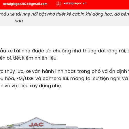
mẫu xe tải nhẹ nổi bật nhờ thiết kế cabin khí động học, độ bền
cao
ẫu xe tải nhẹ được ưa chuộng nhờ thùng dài rộng rãi, t
bỉ, tiết kiệm nhiên liệu.
ực thủy lực, xe vận hành linh hoạt trong phố và ổn định
ều hòa, FM/USB và camera lùi, mang lại sự tiện nghi và
n và vật liệu xây dựng nhẹ.