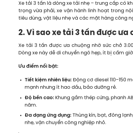
Xe tải 3 tấn là dòng xe tải nhẹ – trung cấp có 
trọng vừa phải, xe vận hành linh hoạt trong nộ
tiêu dùng, vật liệu nhẹ và các mặt hàng công n
2. Vì sao xe tải 3 tấn được ư
Xe tải 3 tấn được ưa chuộng nhờ sức chở 3.000
Dòng xe này dễ di chuyển ngõ hẹp, ít bị cấm gi
Ưu điểm nổi bật:
Tiết kiệm nhiên liệu:
Động cơ diesel 110–150 m
mạnh nhưng ít hao dầu, bảo dưỡng rẻ.
Độ bền cao:
Khung gầm thép cứng, phanh ABS/
năm.
Đa dạng ứng dụng:
Thùng kín, bạt, đông lạnh
nhẹ, vận chuyển công nghiệp nhỏ.