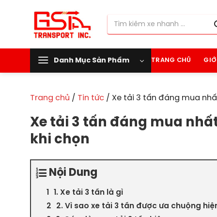
Chuyển
đến
Tìm
nội
kiếm:
dung
Danh Mục Sản Phẩm
TRANG CHỦ
GIỚ
Trang chủ
/
Tin tức
/
Xe tải 3 tấn đáng mua nhất
Xe tải 3 tấn đáng mua nhất
khi chọn
Nội Dung
1. Xe tải 3 tấn là gì
2. Vì sao xe tải 3 tấn được ưa chuộng hiệ