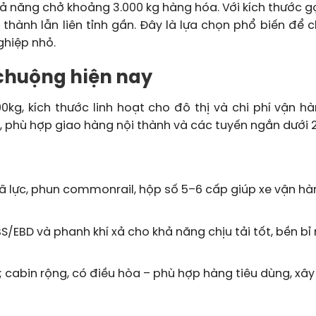
khả năng chở khoảng 3.000 kg hàng hóa. Với kích thước g
i thành lẫn liên tỉnh gần. Đây là lựa chọn phổ biến để 
ghiệp nhỏ.
a chuộng hiện nay
kg, kích thước linh hoạt cho đô thị và chi phí vận hà
ờ, phù hợp giao hàng nội thành và các tuyến ngắn dưới
ã lực, phun commonrail, hộp số 5–6 cấp giúp xe vận hà
EBD và phanh khí xả cho khả năng chịu tải tốt, bền bỉ 
; cabin rộng, có điều hòa – phù hợp hàng tiêu dùng, xâ