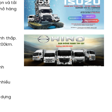
ọn và tải
chở hàng
nh thấp.
 200km.
nh
nhiều
y dựng