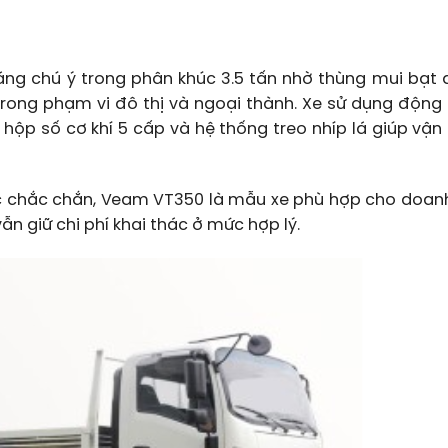
ng chú ý trong phân khúc 3.5 tấn nhờ thùng mui bạt d
rong phạm vi đô thị và ngoại thành. Xe sử dụng động 
p hộp số cơ khí 5 cấp và hệ thống treo nhíp lá giúp vận
rúc chắc chắn, Veam VT350 là mẫu xe phù hợp cho doan
n giữ chi phí khai thác ở mức hợp lý.