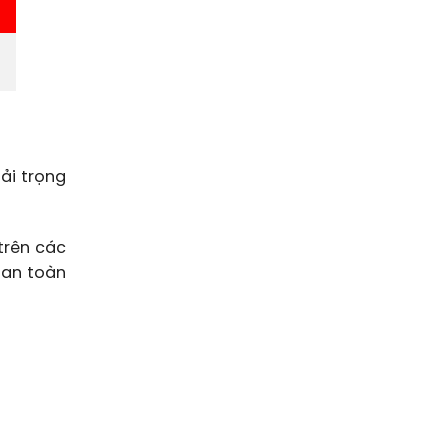
ải trọng
 trên các
 an toàn