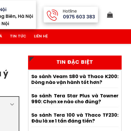
Nội
Hotline
g Biên, Hà Nội
0975 603 383
 Nội
Á
TIN TỨC
LIÊN HỆ
TIN ĐẶC BIỆT
 ý
So sánh Veam S80 và Thaco K200:
Dòng nào vận hành tốt hơn?
So sánh Tera Star Plus và Towner
990: Chọn xe nào cho đúng?
So sánh Tera 100 và Thaco TF230:
Đâu là xe 1 tấn đáng tiền?