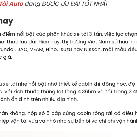
Tài Auto
đang ĐƯỢC ƯU ĐÃI TỐT NHẤT
 nay
 điểm nổi bật của phân khúc xe tải 3 tấn, việc lựa chọ
ai thác lâu dài. Hiện nay, thị trường Việt Nam sở hữu n
yundai, JAC, VEAM, Hino, Isuzu hay Nissan, mỗi mẫu đề
 giá.
 xe tải nhẹ nổi bật nhờ thiết kế cabin khí động học, độ
ới kích thước thùng lọt lòng 4.365m và tải trọng 3.49
nh ổn định trên nhiều địa hình.
 chân không, hộp số 5 cấp cùng cabin rộng rãi có điều 
ệp vận tải vừa và nhỏ nhờ sự bền bỉ và chi phí vận hành