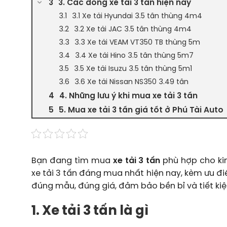
3. Các dòng xe tải 3 tấn hiện nay
3.1 Xe tải Hyundai 3.5 tấn thùng 4m4
3.2 Xe tải JAC 3.5 tấn thùng 4m4
3.3 Xe tải VEAM VT350 TB thùng 5m
3.4 Xe tải Hino 3.5 tấn thùng 5m7
3.5 Xe tải Isuzu 3.5 tấn thùng 5m1
3.6 Xe tải Nissan NS350 3.49 tấn
4. Những lưu ý khi mua xe tải 3 tấn
5. Mua xe tải 3 tấn giá tốt ở Phú Tài Auto
Bạn đang tìm mua
xe tải 3 tấn
phù hợp cho ki
xe tải 3 tấn đáng mua nhất hiện nay, kèm ưu đi
đúng mẫu, đúng giá, đảm bảo bền bỉ và tiết kiệ
1. Xe tải 3 tấn là gì