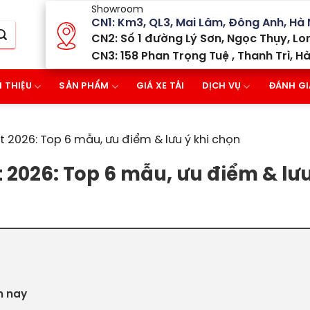
Showroom
CN1: Km3, QL3, Mai Lâm, Đông Anh, Hà 
CN2: Số 1 đường Lý Sơn, Ngọc Thụy, Lon
CN3: 158 Phan Trọng Tuệ , Thanh Trì, Hà
I THIỆU
SẢN PHẨM
GIÁ XE TẢI
DỊCH VỤ
ĐÁNH GI
 2026: Top 6 mẫu, ưu điểm & lưu ý khi chọn
 2026: Top 6 mẫu, ưu điểm & lưu
n nay