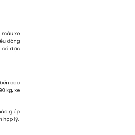
n mẫu xe
hiều dòng
u có đặc
 bền cao
0 kg, xe
hòa giúp
 hợp lý.