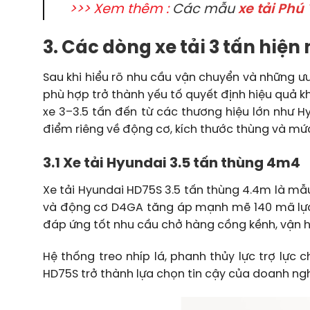
>>> Xem thêm :
Các mẫu
xe tải Phú 
3. Các dòng xe tải 3 tấn hiện
Sau khi hiểu rõ nhu cầu vận chuyển và những ưu
phù hợp trở thành yếu tố quyết định hiệu quả kh
xe 3–3.5 tấn đến từ các thương hiệu lớn như H
điểm riêng về động cơ, kích thước thùng và mức
3.1 Xe tải Hyundai 3.5 tấn thùng 4m4
Xe tải Hyundai HD75S 3.5 tấn thùng 4.4m là mẫu
và động cơ D4GA tăng áp mạnh mẽ 140 mã lực. V
đáp ứng tốt nhu cầu chở hàng cồng kềnh, vận hà
Hệ thống treo nhíp lá, phanh thủy lực trợ lực
HD75S trở thành lựa chọn tin cậy của doanh nghi