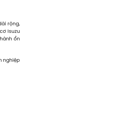
ài rộng,
cơ Isuzu
 hành ổn
h nghiệp