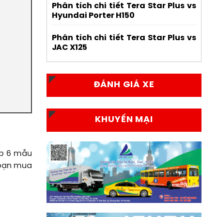
Phân tích chi tiết Tera Star Plus vs
Hyundai Porter H150
Phân tích chi tiết Tera Star Plus vs
JAC X125
ĐÁNH GIÁ XE
KHUYẾN MẠI
ợp 6 mẫu
 bạn mua