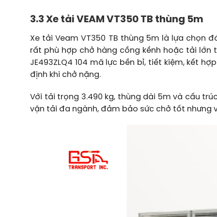
3.3 Xe tải VEAM VT350 TB thùng 5m
Xe tải Veam VT350 TB thùng 5m là lựa chọn đá
rất phù hợp chở hàng cồng kềnh hoặc tải lớn t
JE493ZLQ4 104 mã lực bền bỉ, tiết kiệm, kết hợ
định khi chở nặng.
Với tải trọng 3.490 kg, thùng dài 5m và cấu t
vận tải đa ngành, đảm bảo sức chở tốt nhưng vẫ