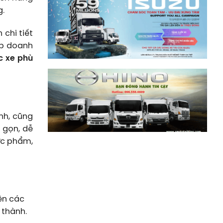
g.
h chi tiết
úp doanh
c xe phù
nh, cũng
 gọn, dễ
hực phẩm,
rên các
 thành.