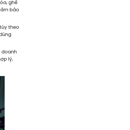
hòa, ghế
 đảm bảo
tùy theo
 dùng
i doanh
ợp lý,