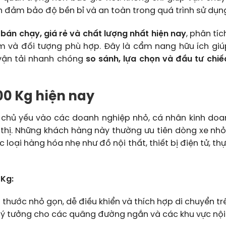
còn đảm bảo độ bền bỉ và an toàn trong quá trình sử dụn
 bán chạy, giá rẻ và chất lượng nhất hiện nay
, phân tíc
iểm và đối tượng phù hợp. Đây là cẩm nang hữu ích gi
 vận tải nhanh chóng
so sánh, lựa chọn và đầu tư chiế
00 Kg hiện nay
g chủ yếu vào các doanh nghiệp nhỏ, cá nhân kinh doa
 thị. Những khách hàng này thường ưu tiên dòng xe nhỏ
ác loại hàng hóa nhẹ như đồ nội thất, thiết bị điện tử, t
 Kg:
h thước nhỏ gọn, dễ điều khiển và thích hợp di chuyển t
 lý tưởng cho các quãng đường ngắn và các khu vực nội