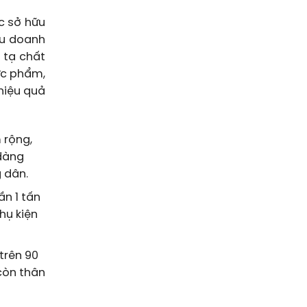
c sở hữu
ều doanh
 tạ chất
ực phẩm,
hiệu quả
 rộng,
 dàng
 dân.
n 1 tấn
hụ kiện
trên 90
 còn thân