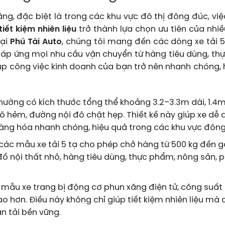
g, đặc biệt là trong các khu vực đô thị đông đúc, việ
iết kiệm nhiên liệu
trở thành lựa chọn ưu tiên của nhi
Tại
Phú Tài Auto
, chúng tôi mang đến các dòng xe tải 5
đáp ứng mọi nhu cầu vận chuyển từ hàng tiêu dùng, th
giúp công việc kinh doanh của bạn trở nên nhanh chóng, 
thường có kích thước tổng thể khoảng 3.2–3.3m dài, 1.4m
gõ hẻm, đường nội đô chật hẹp. Thiết kế này giúp xe dễ
hàng hóa nhanh chóng, hiệu quả trong các khu vực đông
các mẫu xe tải 5 tạ cho phép chở hàng từ 500 kg đến gầ
ồ nội thất nhỏ, hàng tiêu dùng, thực phẩm, nông sản, p
mẫu xe trang bị động cơ phun xăng điện tử, công suất 
ao hơn. Điều này không chỉ giúp tiết kiệm nhiên liệu mà
n tải bền vững.