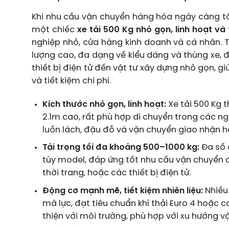
Khi nhu cầu vận chuyển hàng hóa ngày càng tăn
một chiếc
xe tải 500 Kg nhỏ gọn, linh hoạt và t
nghiệp nhỏ, cửa hàng kinh doanh và cá nhân. 
lượng cao, đa dạng về kiểu dáng và thùng xe, 
thiết bị điện tử đến vật tư xây dựng nhỏ gọn, 
và tiết kiệm chi phí.
Kích thước nhỏ gọn, linh hoạt:
Xe tải 500 Kg 
2.1m cao, rất phù hợp di chuyển trong các n
luồn lách, đậu đỗ và vận chuyển giao nhận 
Tải trọng tối đa khoảng 500–1000 kg:
Đa số 
tùy model, đáp ứng tốt nhu cầu vận chuyển đ
thời trang, hoặc các thiết bị điện tử.
Động cơ mạnh mẽ, tiết kiệm nhiên liệu:
Nhiều 
mã lực, đạt tiêu chuẩn khí thải Euro 4 hoặc c
thiện với môi trường, phù hợp với xu hướng vậ