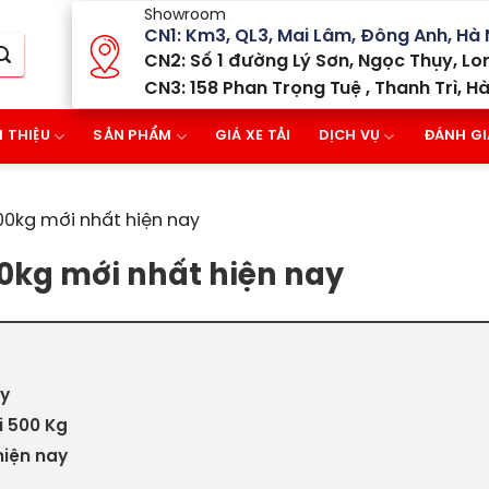
Showroom
CN1: Km3, QL3, Mai Lâm, Đông Anh, Hà 
CN2: Số 1 đường Lý Sơn, Ngọc Thụy, Lon
CN3: 158 Phan Trọng Tuệ , Thanh Trì, Hà
I THIỆU
SẢN PHẨM
GIÁ XE TẢI
DỊCH VỤ
ĐÁNH GI
00kg mới nhất hiện nay
00kg mới nhất hiện nay
ay
i 500 Kg
hiện nay