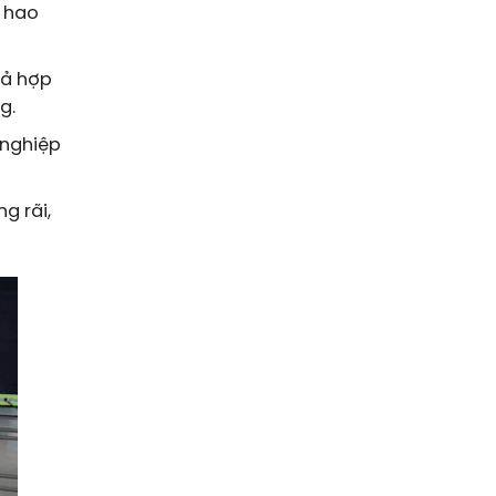
 hao
cả hợp
g.
 nghiệp
g rãi,