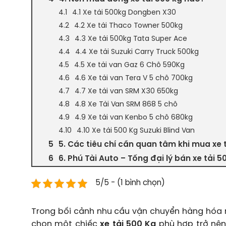
4.1 Xe tải 500kg Dongben X30
4.2 Xe tải Thaco Towner 500kg
4.3 Xe tải 500kg Tata Super Ace
4.4 Xe tải Suzuki Carry Truck 500kg
4.5 Xe tải van Gaz 6 Chỗ 590Kg
4.6 Xe tải van Tera V 5 chỗ 700kg
4.7 Xe tải van SRM X30 650kg
4.8 Xe Tải Van SRM 868 5 chỗ
4.9 Xe tải van Kenbo 5 chỗ 680kg
4.10 Xe tải 500 Kg Suzuki Blind Van
5. Các tiêu chí cần quan tâm khi mua xe 
6. Phú Tài Auto – Tổng đại lý bán xe tải 5
5/5 - (1 bình chọn)
Trong bối cảnh nhu cầu vận chuyển hàng hóa nh
chọn một chiếc
xe tải 500 Kg
phù hợp trở nên