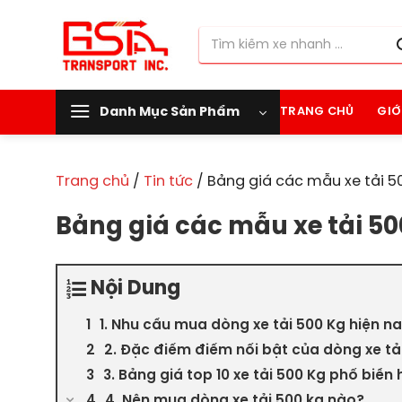
Chuyển
đến
Tìm
nội
kiếm:
dung
Danh Mục Sản Phẩm
TRANG CHỦ
GIỚ
Trang chủ
/
Tin tức
/
Bảng giá các mẫu xe tải 5
Bảng giá các mẫu xe tải 5
Nội Dung
1. Nhu cầu mua dòng xe tải 500 Kg hiện n
2. Đặc điểm điểm nổi bật của dòng xe tả
3. Bảng giá top 10 xe tải 500 Kg phổ biến 
4. Nên mua dòng xe tải 500 kg nào?