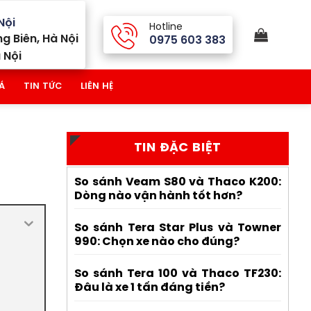
Nội
Hotline
g Biên, Hà Nội
0975 603 383
 Nội
Á
TIN TỨC
LIÊN HỆ
TIN ĐẶC BIỆT
So sánh Veam S80 và Thaco K200:
Dòng nào vận hành tốt hơn?
So sánh Tera Star Plus và Towner
990: Chọn xe nào cho đúng?
So sánh Tera 100 và Thaco TF230:
Đâu là xe 1 tấn đáng tiền?