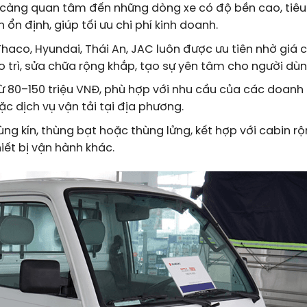
 càng quan tâm đến những dòng xe có độ bền cao, tiêu
h ổn định, giúp tối ưu chi phí kinh doanh.
aco, Hyundai, Thái An, JAC luôn được ưu tiên nhờ giá 
o trì, sửa chữa rộng khắp, tạo sự yên tâm cho người dùn
ừ 80–150 triệu VNĐ, phù hợp với nhu cầu của các doanh
c dịch vụ vận tải tại địa phương.
g kín, thùng bạt hoặc thùng lửng, kết hợp với cabin rộn
hiết bị vận hành khác.