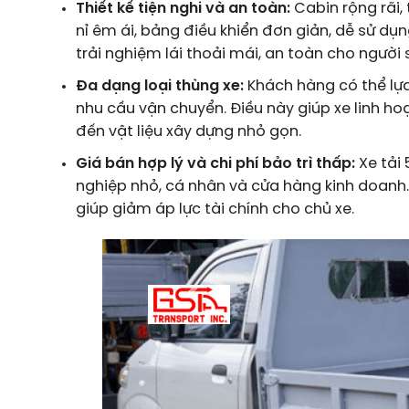
Thiết kế tiện nghi và an toàn:
Cabin rộng rãi, 
nỉ êm ái, bảng điều khiển đơn giản, dễ sử d
trải nghiệm lái thoải mái, an toàn cho người 
Đa dạng loại thùng xe:
Khách hàng có thể lựa
nhu cầu vận chuyển. Điều này giúp xe linh ho
đến vật liệu xây dựng nhỏ gọn.
Giá bán hợp lý và chi phí bảo trì thấp:
Xe tải 
nghiệp nhỏ, cá nhân và cửa hàng kinh doanh. 
giúp giảm áp lực tài chính cho chủ xe.