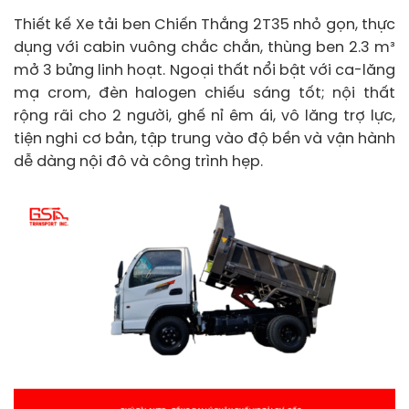
Thiết kế Xe tải ben Chiến Thắng 2T35 nhỏ gọn, thực
dụng với cabin vuông chắc chắn, thùng ben 2.3 m³
mở 3 bửng linh hoạt. Ngoại thất nổi bật với ca-lăng
mạ crom, đèn halogen chiếu sáng tốt; nội thất
rộng rãi cho 2 người, ghế nỉ êm ái, vô lăng trợ lực,
tiện nghi cơ bản, tập trung vào độ bền và vận hành
dễ dàng nội đô và công trình hẹp.