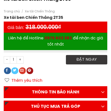
Trang chủ
/
Xe tải Chiến Thắng
Xe tải ben Chiến Thắng 2T35
318.000.000
₫
Giá bán:
Liên hệ để Hotline
0975 603 383
để nhận dc giá
tốt nhất
Xe tải ben Chiến Thắng 2T35 số lượng
ĐẶT NGAY
Thêm yêu thích
THÔNG TIN BẢO HÀNH
THỦ TỤC MUA TRẢ GÓP