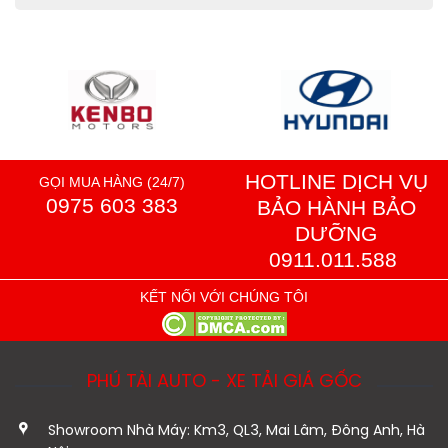
HOTLINE DỊCH VỤ
GỌI MUA HÀNG (24/7)
0975 603 383
BẢO HÀNH BẢO
DƯỠNG
0911.011.588
KẾT NỐI VỚI CHÚNG TÔI
PHÚ TÀI AUTO - XE TẢI GIÁ GỐC
Showroom Nhà Máy: Km3, QL3, Mai Lâm, Đông Anh, Hà