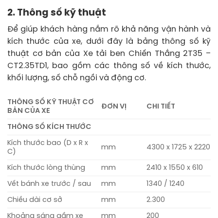
2. Thông số kỹ thuật
Để giúp khách hàng nắm rõ khả năng vận hành và
kích thước của xe, dưới đây là bảng thông số kỹ
thuật cơ bản của Xe tải ben Chiến Thắng 2T35 –
CT2.35TD1, bao gồm các thông số về kích thước,
khối lượng, số chỗ ngồi và động cơ.
THÔNG SỐ KỸ THUẬT CƠ
ĐƠN VỊ
CHI TIẾT
BẢN CỦA XE
THÔNG SỐ KÍCH THƯỚC
Kích thước bao (D x R x
mm
4300 x 1725 x 2220
C)
Kích thước lòng thùng
mm
2410 x 1550 x 610
Vết bánh xe trước / sau
mm
1340 / 1240
Chiều dài cơ sở
mm
2.300
Khoảng sáng gầm xe
mm
200