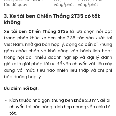
Công suất lớn nhất /
kW /
50 kW / 3200
tốc độ quay
vòng/phút
vòng/phút
3. Xe tải ben Chiến Thắng 2T35 có tốt
không
Xe tải ben Chiến Thắng 2T35
là lựa chọn nổi bật
trong phân khúc xe ben nhẹ 2.35 tấn sản xuất tại
Việt Nam, nhờ giá bán hợp lý, động cơ bền bỉ, khung
gầm chắc chắn và khả năng vận hành linh hoạt
trong nội đô. Nhiều doanh nghiệp và đại lý đánh
giá xe là giải pháp tối ưu để vận chuyển vật liệu xây
dựng, với mức tiêu hao nhiên liệu thấp và chi phí
bảo dưỡng hợp lý.
Ưu điểm nổi bật:
Kích thước nhỏ gọn, thùng ben khỏe 2.3 m³, dễ di
chuyển tại các công trình hẹp nhưng vẫn chịu tải
tốt.