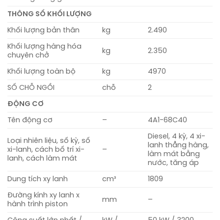
THÔNG SỐ KHỐI LƯỢNG
Khối lượng bản thân
kg
2.490
Khối lượng hàng hóa
kg
2.350
chuyên chở
Khối lượng toàn bộ
kg
4970
SỐ CHỖ NGỒI
chỗ
2
ĐỘNG CƠ
Tên động cơ
–
4A1-68C40
Diesel, 4 kỳ, 4 xi-
Loại nhiên liệu, số kỳ, số
lanh thẳng hàng,
xi-lanh, cách bố trí xi-
–
làm mát bằng
lanh, cách làm mát
nước, tăng áp
Dung tích xy lanh
cm³
1809
Đường kính xy lanh x
mm
–
hành trình piston