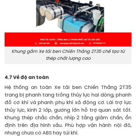
Khung gầm Xe tải ben Chiến Thắng 2T35 chế tạo từ
thép chất lượng cao
4.7 Về độ an toàn
Hệ thống an toàn Xe tải ben Chiến Thắng 2T35
trang bị phanh tang trống thủy lực hai dòng, phanh
đỗ cơ khí và phanh phụ khí xả động cơ. Lái trợ lực
thủy lực, kính 2 lớp, gương lớn hỗ trợ quan sát tốt.
Khung thép chắc chắn, nhíp 2 tầng giảm chấn, ổn
định trên địa hình xấu. Phù hợp vận hành nội đô,
nhưng chưa có ABS hay túi khí.