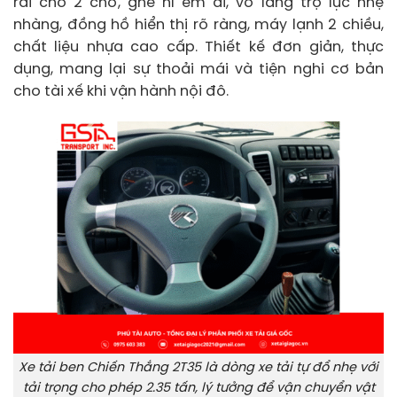
rãi cho 2 chỗ, ghế nỉ êm ái, vô lăng trợ lực nhẹ
nhàng, đồng hồ hiển thị rõ ràng, máy lạnh 2 chiều,
chất liệu nhựa cao cấp. Thiết kế đơn giản, thực
dụng, mang lại sự thoải mái và tiện nghi cơ bản
cho tài xế khi vận hành nội đô.
Xe tải ben Chiến Thắng 2T35 là dòng xe tải tự đổ nhẹ với
tải trọng cho phép 2.35 tấn, lý tưởng để vận chuyển vật