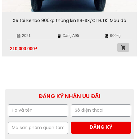
Xe tải Kenbo 900kg thùng kín KB-SX/CTH.TK1 Màu đỏ
2021
Xăng A95
900kg
210.000.000
₫
ĐĂNG KÝ NHẬN ƯU ĐÃI