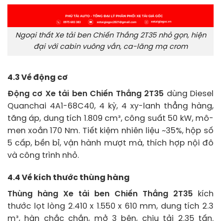
Ngoại thất Xe tải ben Chiến Thắng 2T35 nhỏ gọn, hiện
đại với cabin vuông vắn, ca-lăng mạ crom
4.3 Về động cơ
Động cơ Xe tải ben Chiến Thắng 2T35
dùng Diesel
Quanchai 4A1-68C40, 4 kỳ, 4 xy-lanh thẳng hàng,
tăng áp, dung tích 1.809 cm³, công suất 50 kW, mô-
men xoắn 170 Nm. Tiết kiệm nhiên liệu ~35%, hộp số
5 cấp, bền bỉ, vận hành mượt mà, thích hợp nội đô
và công trình nhỏ.
4.4 Về kích thước thùng hàng
Thùng hàng Xe tải ben Chiến Thắng 2T35
kích
thước lọt lòng 2.410 x 1.550 x 610 mm, dung tích 2.3
m³, hàn chắc chắn, mở 3 bên, chịu tải 2.35 tấn.