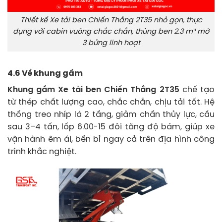
Thiết kế Xe tải ben Chiến Thắng 2T35 nhỏ gọn, thực
dụng với cabin vuông chắc chắn, thùng ben 2.3 m³ mở
3 bửng linh hoạt
4.6 Về khung gầm
Khung gầm Xe tải ben Chiến Thắng 2T35
chế tạo
từ thép chất lượng cao, chắc chắn, chịu tải tốt. Hệ
thống treo nhíp lá 2 tầng, giảm chấn thủy lực, cầu
sau 3–4 tấn, lốp 6.00-15 đôi tăng độ bám, giúp xe
vận hành êm ái, bền bỉ ngay cả trên địa hình công
trình khắc nghiệt.