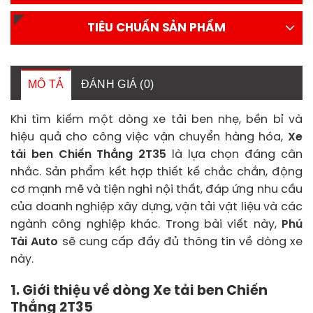
TIÊU CHUẨN SẢN PHẨM
MÔ TẢ
ĐÁNH GIÁ (0)
Khi tìm kiếm một dòng xe tải ben nhẹ, bền bỉ và
hiệu quả cho công việc vận chuyển hàng hóa,
Xe
tải ben Chiến Thắng 2T35
là lựa chọn đáng cân
nhắc. Sản phẩm kết hợp thiết kế chắc chắn, động
cơ mạnh mẽ và tiện nghi nội thất, đáp ứng nhu cầu
của doanh nghiệp xây dựng, vận tải vật liệu và các
ngành công nghiệp khác. Trong bài viết này,
Phú
Tài Auto
sẽ cung cấp đầy đủ thông tin về dòng xe
này.
1. Giới thiệu về dòng Xe tải ben Chiến
Thắng 2T35