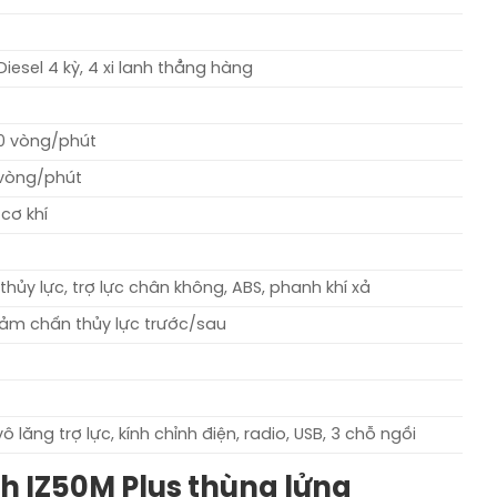
iesel 4 kỳ, 4 xi lanh thẳng hàng
00 vòng/phút
 vòng/phút
 cơ khí
hủy lực, trợ lực chân không, ABS, phanh khí xả
giảm chấn thủy lực trước/sau
ô lăng trợ lực, kính chỉnh điện, radio, USB, 3 chỗ ngồi
h IZ50M Plus thùng lửng