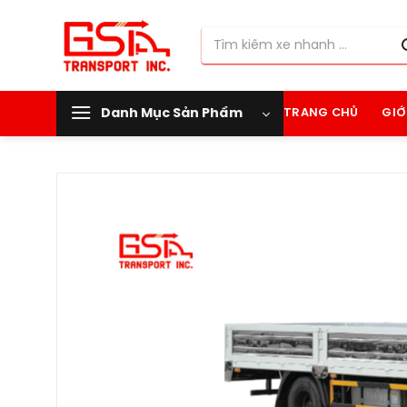
Chuyển
đến
Tìm
nội
kiếm:
dung
Danh Mục Sản Phẩm
TRANG CHỦ
GIỚ