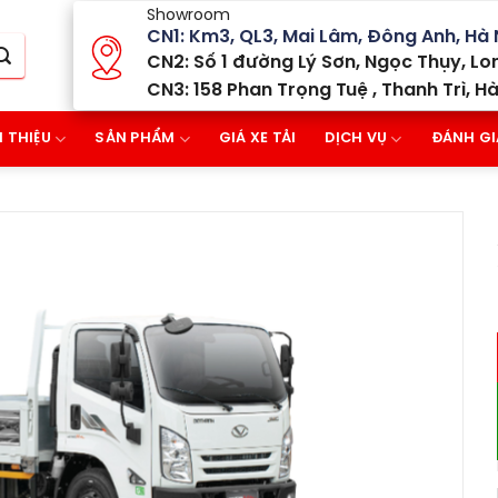
Showroom
CN1: Km3, QL3, Mai Lâm, Đông Anh, Hà 
CN2: Số 1 đường Lý Sơn, Ngọc Thụy, Lon
CN3: 158 Phan Trọng Tuệ , Thanh Trì, Hà
I THIỆU
SẢN PHẨM
GIÁ XE TẢI
DỊCH VỤ
ĐÁNH GI