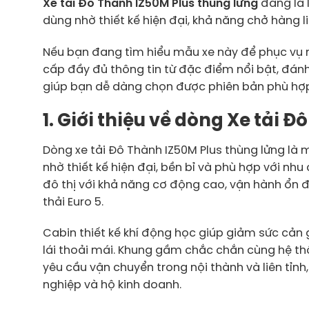
Xe tải Đô Thành IZ50M Plus thùng lửng
đang là 
dùng nhờ thiết kế hiện đại, khả năng chở hàng li
Nếu bạn đang tìm hiểu mẫu xe này để phục vụ nh
cấp đầy đủ thông tin từ đặc điểm nổi bật, đánh 
giúp bạn dễ dàng chọn được phiên bản phù hợp
1. Giới thiệu về dòng Xe tải 
Dòng xe tải Đô Thành IZ50M Plus thùng lửng là 
nhờ thiết kế hiện đại, bền bỉ và phù hợp với nh
đô thị với khả năng cơ động cao, vận hành ổn đị
thải Euro 5.
Cabin thiết kế khí động học giúp giảm sức cản 
lái thoải mái. Khung gầm chắc chắn cùng hệ th
yêu cầu vận chuyển trong nội thành và liên tỉn
nghiệp và hộ kinh doanh.