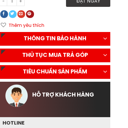
Xe tải Đô Thành IZ50M Plus thùng lửng số lượng
ĐẶT NGAY
Thêm yêu thích
THÔNG TIN BẢO HÀNH
THỦ TỤC MUA TRẢ GÓP
TIÊU CHUẨN SẢN PHẨM
HỖ TRỢ KHÁCH HÀNG
HOTLINE