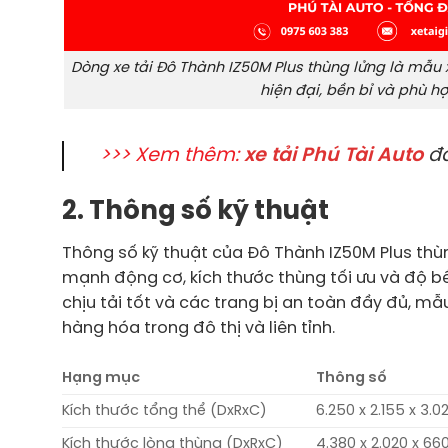
Dòng xe tải Đô Thành IZ50M Plus thùng lửng là mẫu 
hiện đại, bền bỉ và phù h
>>> Xem thêm:
xe tải Phú Tài Auto
đa
2. Thông số kỹ thuật
Thông số kỹ thuật của Đô Thành IZ50M Plus thù
mạnh động cơ, kích thước thùng tối ưu và độ bề
chịu tải tốt và các trang bị an toàn đầy đủ, m
hàng hóa trong đô thị và liên tỉnh.
Hạng mục
Thông số
Kích thước tổng thể (DxRxC)
6.250 x 2.155 x 3
Kích thước lòng thùng (DxRxC)
4.380 x 2.020 x 6