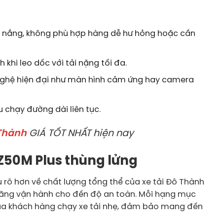
 nắng, không phù hợp hàng dễ hư hỏng hoặc cần
khi leo dốc với tải nặng tối đa.
g nghệ hiện đại như màn hình cảm ứng hay camera
 chạy đường dài liên tục.
 Thành
GIÁ TỐT NHẤT hiện nay
IZ50M Plus thùng lửng
u rõ hơn về chất lượng tổng thể của xe tải Đô Thành
hả năng vận hành cho đến độ an toàn. Mỗi hạng mục
của khách hàng chạy xe tải nhẹ, đảm bảo mang đến