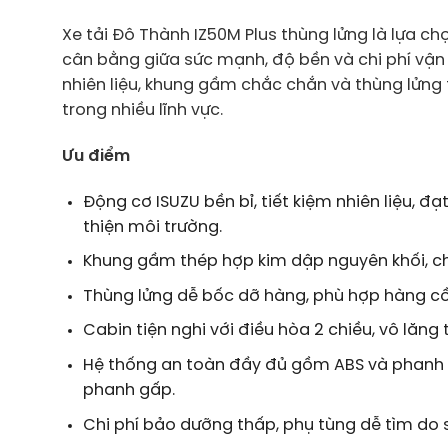
Xe tải Đô Thành IZ50M Plus thùng lửng là lựa 
cân bằng giữa sức mạnh, độ bền và chi phí vận 
nhiên liệu, khung gầm chắc chắn và thùng lửng t
trong nhiều lĩnh vực.
Ưu điểm
Động cơ ISUZU bền bỉ, tiết kiệm nhiên liệu, đ
thiện môi trường.
Khung gầm thép hợp kim dập nguyên khối, chịu
Thùng lửng dễ bốc dỡ hàng, phù hợp hàng cồng
Cabin tiện nghi với điều hòa 2 chiều, vô lăng t
Hệ thống an toàn đầy đủ gồm ABS và phanh k
phanh gấp.
Chi phí bảo dưỡng thấp, phụ tùng dễ tìm do 