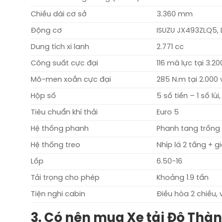
Chiều dài cơ sở
3.360 mm
Động cơ
ISUZU JX493ZLQ5, D
Dung tích xi lanh
2.771 cc
Công suất cực đại
116 mã lực tại 3.2
Mô-men xoắn cực đại
285 N.m tại 2.000
Hộp số
5 số tiến – 1 số lùi,
Tiêu chuẩn khí thải
Euro 5
Hệ thống phanh
Phanh tang trống t
Hệ thống treo
Nhíp lá 2 tầng + 
Lốp
6.50-16
Tải trọng cho phép
Khoảng 1.9 tấn
Tiện nghi cabin
Điều hòa 2 chiều, v
3. Có nên mua Xe tải Đô Thàn