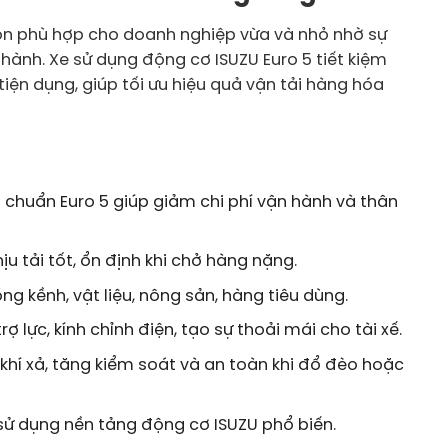
chọn phù hợp cho doanh nghiệp vừa và nhỏ nhờ sự
hành. Xe sử dụng động cơ ISUZU Euro 5 tiết kiệm
iện dụng, giúp tối ưu hiệu quả vận tải hàng hóa
ạt chuẩn Euro 5 giúp giảm chi phí vận hành và thân
 tải tốt, ổn định khi chở hàng nặng.
 kềnh, vật liệu, nông sản, hàng tiêu dùng.
rợ lực, kính chỉnh điện, tạo sự thoải mái cho tài xế.
hí xả, tăng kiểm soát và an toàn khi đổ đèo hoặc
sử dụng nền tảng động cơ ISUZU phổ biến.