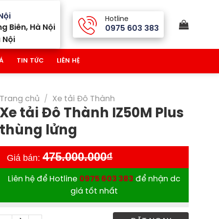
Nội
Hotline
g Biên, Hà Nội
0975 603 383
 Nội
Á
TIN TỨC
LIÊN HỆ
Trang chủ
/
Xe tải Đô Thành
Xe tải Đô Thành IZ50M Plus
thùng lửng
475.000.000
₫
Giá bán:
Liên hệ để Hotline
0975 603 383
để nhận dc
giá tốt nhất