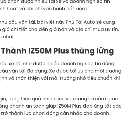
lựa chọn được nhiều tài xế và doanh nghiệp tin
nh hoạt và chi phí vận hành tiết kiệm.
u cầu vận tải, bài viết này Phú Tài Auto sẽ cung
giá chi tiết cho đến giá bán và địa chỉ mua uy tín,
 nhất.
Đô Thành IZ50M Plus thùng lửng
mẫu xe tải nhẹ được nhiều doanh nghiệp tin dùng
u cầu vận tải đa dạng. Xe được tối ưu cho môi trường
nh và thân thiện với môi trường nhờ tiêu chuẩn khí
gió, tăng hiệu quả nhiên liệu và mang lại cảm giác
ống phanh an toàn giúp IZ50M Plus đáp ứng tốt các
h, trở thành lựa chọn đáng cân nhắc cho doanh