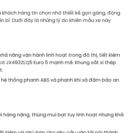
u khách hàng tin chọn nhờ thiết kế gọn gàng, động
n bỉ. Dưới đây là những lý do khiến mẫu xe này
hả năng vận hành linh hoạt trong đô thị, tiết kiệm
g cơ JX493ZLQ5 Euro 5 mạnh mẽ. Khung sắt xi thép
t.
ng hệ thống phanh ABS và phanh khí xả đảm bảo an
ới hàng nặng; thùng mui bạt tuy linh hoạt nhưng khả
tiết kiệm và phù hợp cho nhu cầu vận tải nội thành.