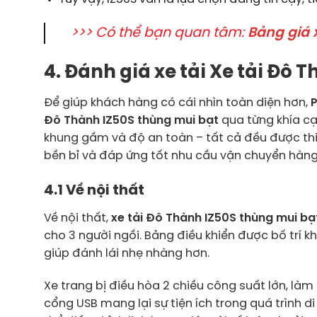
>>> Có thể bạn quan tâm:
Bảng giá 
4. Đánh giá xe tải Xe tải Đô
Để giúp khách hàng có cái nhìn toàn diện hơn,
P
Đô Thành IZ50S thùng mui bạt
qua từng khía cạ
khung gầm và độ an toàn – tất cả đều được thi
bền bỉ và đáp ứng tốt nhu cầu vận chuyển hàng
4.1 Về nội thất
Về nội thất,
xe tải Đô Thành IZ50S thùng mui bạ
cho 3 người ngồi. Bảng điều khiển được bố trí kh
giúp đánh lái nhẹ nhàng hơn.
Xe trang bị điều hòa 2 chiều công suất lớn, làm
cổng USB mang lại sự tiện ích trong quá trình di