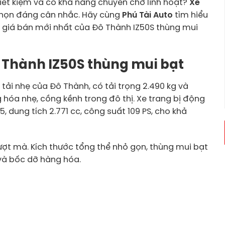
iết kiệm và có khả năng chuyên chở linh hoạt?
Xe
chọn đáng cân nhắc. Hãy cùng
Phú Tài Auto
tìm hiểu
và giá bán mới nhất của Đô Thành IZ50S thùng mui
Đô Thành IZ50S thùng mui bạt
 tải nhẹ của Đô Thành, có tải trọng 2.490 kg và
hóa nhẹ, cồng kềnh trong đô thị. Xe trang bị động
 dung tích 2.771 cc, công suất 109 PS, cho khả
.
 mượt mà. Kích thước tổng thể nhỏ gọn, thùng mui bạt
n và bốc dỡ hàng hóa.