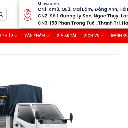
Showroom
CN1: Km3, QL3, Mai Lâm, Đông Anh, Hà 
CN2: Số 1 đường Lý Sơn, Ngọc Thụy, Lon
CN3: 158 Phan Trọng Tuệ , Thanh Trì, Hà
I THIỆU
SẢN PHẨM
GIÁ XE TẢI
DỊCH VỤ
ĐÁNH GI