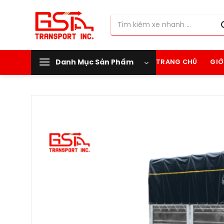
Chuyển
đến
Tìm
nội
kiếm:
dung
Danh Mục Sản Phẩm
TRANG CHỦ
GIỚ