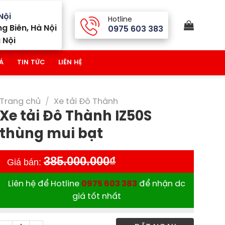
Nội
Hotline
g Biên, Hà Nội
0975 603 383
 Nội
Á
TIN TỨC
LIÊN HỆ
Trang chủ
/
Xe tải Đô Thành
Xe tải Đô Thành IZ50S
thùng mui bạt
385.000.000
₫
Giá bán:
Liên hệ để Hotline
0975 603 383
để nhận dc
giá tốt nhất