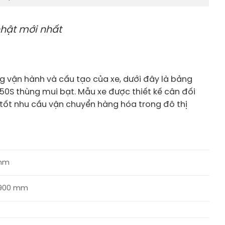
hật mới nhất
 vận hành và cấu tạo của xe, dưới đây là bảng
IZ50S thùng mui bạt. Mẫu xe được thiết kế cân đối
g tốt nhu cầu vận chuyển hàng hóa trong đô thị
 mm
1.900 mm