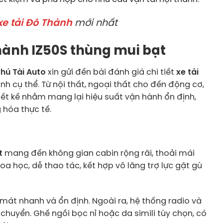
xe tải Đô Thành
mới nhất
 Thành IZ50S thùng mui bạt
hú Tài Auto
xin gửi đến bài đánh giá chi tiết
xe tải
nh cụ thể. Từ nội thất, ngoại thất cho đến động cơ,
ết kế nhằm mang lại hiệu suất vận hành ổn định,
 hóa thực tế.
t
mang đến không gian cabin rộng rãi, thoải mái
oa học, dễ thao tác, kết hợp vô lăng trợ lực gật gù
 mát nhanh và ổn định. Ngoài ra, hệ thống radio và
 chuyển. Ghế ngồi bọc nỉ hoặc da simili tùy chọn, có