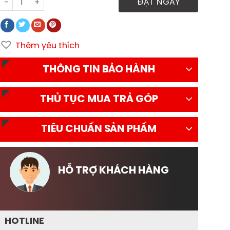
Xe tải Đô Thành IZ50S thùng mui bạt số lượng
ĐẶT NGAY
Thêm yêu thích
THÔNG TIN BẢO HÀNH
THỦ TỤC MUA TRẢ GÓP
TIÊU CHUẨN SẢN PHẨM
HỖ TRỢ KHÁCH HÀNG
HOTLINE