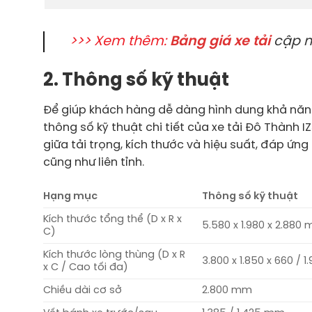
>>> Xem thêm:
Bảng giá xe tải
cập n
2. Thông số kỹ thuật
Để giúp khách hàng dễ dàng hình dung khả năng
thông số kỹ thuật chi tiết của xe tải Đô Thành 
giữa tải trọng, kích thước và hiệu suất, đáp ứn
cũng như liên tỉnh.
Hạng mục
Thông số kỹ thuật
Kích thước tổng thể (D x R x
5.580 x 1.980 x 2.880
C)
Kích thước lòng thùng (D x R
3.800 x 1.850 x 660 / 
x C / Cao tối đa)
Chiều dài cơ sở
2.800 mm