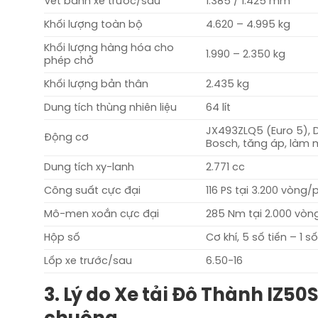
Vết bánh xe trước/sau
1.385 / 1.425 mm
Khối lượng toàn bộ
4.620 – 4.995 kg
Khối lượng hàng hóa cho
1.990 – 2.350 kg
phép chở
Khối lượng bản thân
2.435 kg
Dung tích thùng nhiên liệu
64 lít
JX493ZLQ5 (Euro 5), Di
Động cơ
Bosch, tăng áp, làm
Dung tích xy-lanh
2.771 cc
Công suất cực đại
116 PS tại 3.200 vòng/
Mô-men xoắn cực đại
285 Nm tại 2.000 vòn
Hộp số
Cơ khí, 5 số tiến – 1 số
Lốp xe trước/sau
6.50-16
3. Lý do Xe tải Đô Thành IZ5