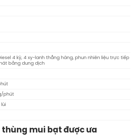
esel 4 kỳ, 4 xy-lanh thẳng hàng, phun nhiên liệu trực tiếp
 mát bằng dung dịch
phút
g/phút
 lùi
0S thùng mui bạt được ưa