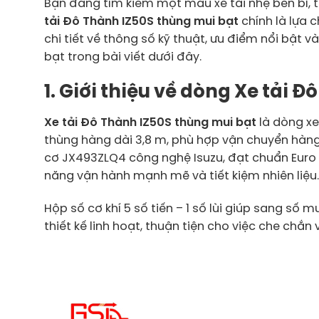
Bạn đang tìm kiếm một mẫu xe tải nhẹ bền bỉ, t
tải Đô Thành IZ50S thùng mui bạt
chính là lựa 
chi tiết về thông số kỹ thuật, ưu điểm nổi bật 
bạt trong bài viết dưới đây.
1. Giới thiệu về dòng Xe tải 
Xe tải Đô Thành IZ50S thùng mui bạt
là dòng xe
thùng hàng dài 3,8 m, phù hợp vận chuyển hàng 
cơ JX493ZLQ4 công nghệ Isuzu, đạt chuẩn Euro 5,
năng vận hành mạnh mẽ và tiết kiệm nhiên liệu
Hộp số cơ khí 5 số tiến – 1 số lùi giúp sang số
thiết kế linh hoạt, thuận tiện cho việc che chắ