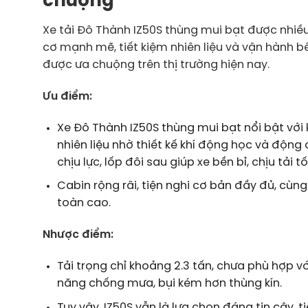
chuộng
Xe tải Đô Thành IZ50S thùng mui bạt được nhiề
cơ mạnh mẽ, tiết kiệm nhiên liệu và vận hành bề
được ưa chuộng trên thị trường hiện nay.
Ưu điểm:
Xe Đô Thành IZ50S thùng mui bạt nổi bật với k
nhiên liệu nhờ thiết kế khí động học và độn
chịu lực, lốp đôi sau giúp xe bền bỉ, chịu tải tố
Cabin rộng rãi, tiện nghi cơ bản đầy đủ, cù
toàn cao.
Nhược điểm:
Tải trọng chỉ khoảng 2.3 tấn, chưa phù hợp v
năng chống mưa, bụi kém hơn thùng kín.
Tuy vậy, IZ50S vẫn là lựa chọn đáng tin cậy, 