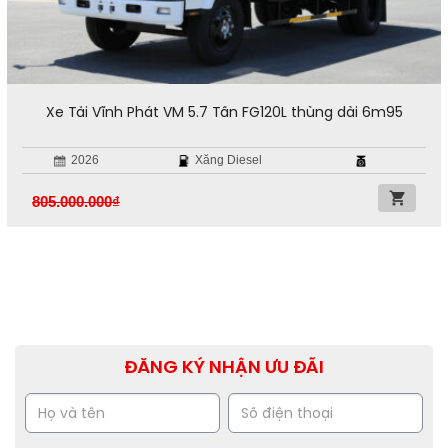
Xe Tải Vĩnh Phát VM 5.7 Tấn FG120L thùng dài 6m95
2026
Xăng Diesel
805.000.000
₫
ĐĂNG KÝ NHẬN ƯU ĐÃI