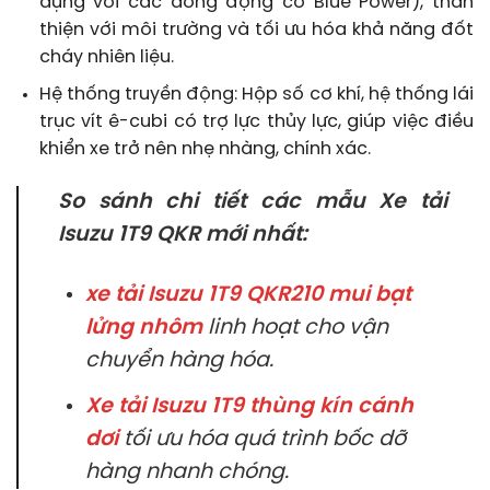
dụng với các dòng động cơ Blue Power), thân
thiện với môi trường và tối ưu hóa khả năng đốt
cháy nhiên liệu.
Hệ thống truyền động: Hộp số cơ khí, hệ thống lái
trục vít ê-cubi có trợ lực thủy lực, giúp việc điều
khiển xe trở nên nhẹ nhàng, chính xác.
So sánh chi tiết các mẫu Xe tải
Isuzu 1T9 QKR mới nhất:
xe tải Isuzu 1T9 QKR210 mui bạt
lửng nhôm
linh hoạt cho vận
chuyển hàng hóa.
Xe tải Isuzu 1T9 thùng kín cánh
dơi
tối ưu hóa quá trình bốc dỡ
hàng nhanh chóng.