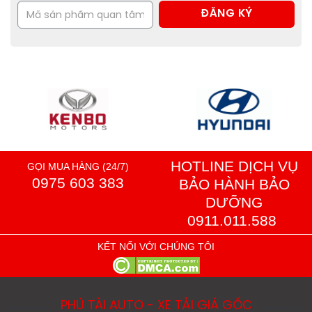
HOTLINE DỊCH VỤ
GỌI MUA HÀNG (24/7)
0975 603 383
BẢO HÀNH BẢO
DƯỠNG
0911.011.588
KẾT NỐI VỚI CHÚNG TÔI
PHÚ TÀI AUTO - XE TẢI GIÁ GỐC