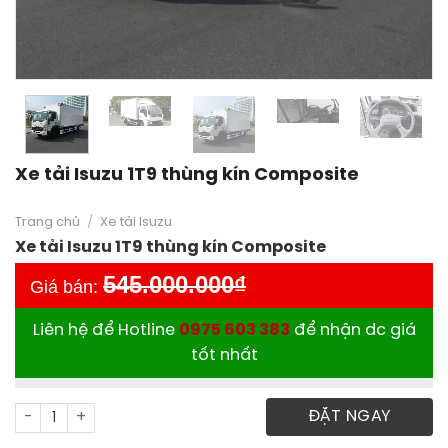
Xe tải Isuzu 1T9 thùng kín Composite
Trang chủ
/
Xe tải Isuzu
Xe tải Isuzu 1T9 thùng kín Composite
545.000.000
₫
Giá bán:
Liên hệ để Hotline
0975 603 383
để nhận dc giá
tốt nhất
Xe tải Isuzu 1T9 thùng kín Composite số lượng
ĐẶT NGAY