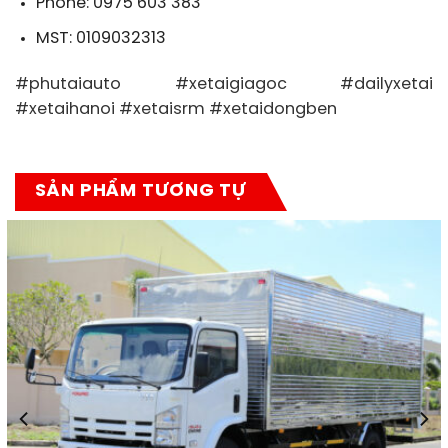
Phone: 0975 603 383
MST: 0109032313
#phutaiauto #xetaigiagoc #dailyxetai
#xetaihanoi #xetaisrm #xetaidongben
SẢN PHẨM TƯƠNG TỰ