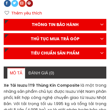
Thêm yêu thích
THÔNG TIN BẢO HÀNH
THỦ TỤC MUA TRẢ GÓP
TIÊU CHUẨN SẢN PHẨM
MÔ TẢ
ĐÁNH GIÁ (0)
Xe Tải Isuzu 1T9 Thùng Kín Composite
là một trong
những sản phẩm chủ lực được Isuzu Việt Nam phân
phối, kết hợp công nghệ chuyển giao từ Isuzu Nhật
Bản. Với tải trọng tối ưu 1.995 kg và tổng tải trọng