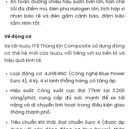
An toàn: Gương chiếu hậu sườn bản lớn, hạn chế
tối đa điểm mù. Đèn pha Halogen lớn, tích hợp xi
nhan báo rẽ và đèn gầm cảnh báo, đảm bảo
tầm nhìn tốt.
Về động cơ
Xe tải Isuzu 1T9 Thùng Kín Composite sử dụng động
cơ thế hệ mới của Isuzu, nổi tiếng với sự bền bỉ và
hiệu quả kinh tế.
Loại động cơ: 4JH1E4NC (Công nghệ Blue Power
Euro 4), 4 kỳ, 4 xi lanh thẳng hàng, có tăng áp.
Hiệu suất: Công suất cực đại 77kW tại 3.200
vòng/phút, cung cấp đủ sức mạnh để xe tải
nặng và di chuyển linh hoạt trong điều kiện giao
thông thành phố.
Tiêu chuẩn khí thải: Đạt chuẩn Euro 4 (được áp