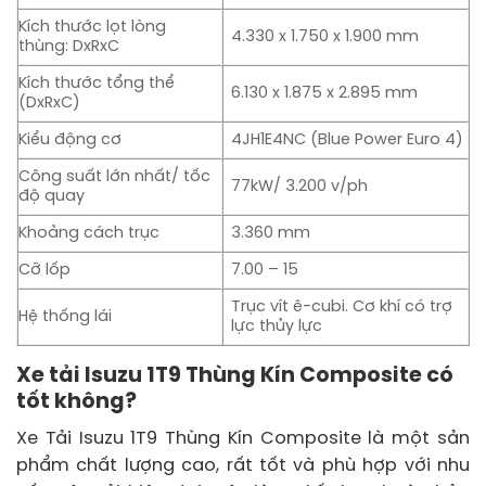
Kích thước lọt lòng
4.330 x 1.750 x 1.900 mm
thùng: DxRxC
Kích thước tổng thể
6.130 x 1.875 x 2.895 mm
(DxRxC)
Kiểu động cơ
4JH1E4NC (Blue Power Euro 4)
Công suất lớn nhất/ tốc
77kW/ 3.200 v/ph
độ quay
Khoảng cách trục
3.360 mm
Cỡ lốp
7.00 – 15
Trục vít ê-cubi. Cơ khí có trợ
Hệ thống lái
lực thủy lực
Xe tải Isuzu 1T9 Thùng Kín Composite có
tốt không?
Xe Tải Isuzu 1T9 Thùng Kín Composite là một sản
phẩm chất lượng cao, rất tốt và phù hợp với nhu