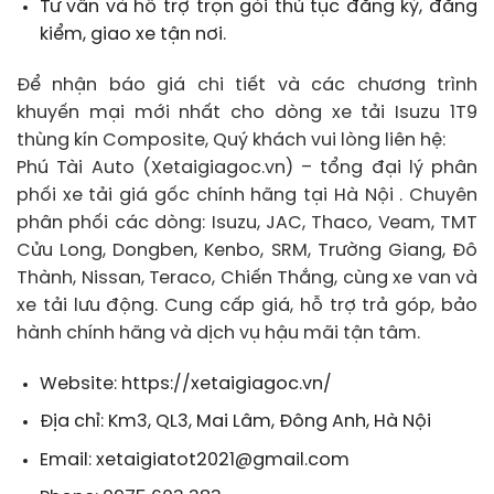
Tư vấn và hỗ trợ trọn gói thủ tục đăng ký, đăng
kiểm, giao xe tận nơi.
Để nhận báo giá chi tiết và các chương trình
khuyến mại mới nhất cho dòng xe tải Isuzu 1T9
thùng kín Composite, Quý khách vui lòng liên hệ:
Phú Tài Auto (Xetaigiagoc.vn) – tổng đại lý phân
phối xe tải giá gốc chính hãng tại Hà Nội . Chuyên
phân phối các dòng: Isuzu, JAC, Thaco, Veam, TMT
Cửu Long, Dongben, Kenbo, SRM, Trường Giang, Đô
Thành, Nissan, Teraco, Chiến Thắng, cùng xe van và
xe tải lưu động. Cung cấp giá, hỗ trợ trả góp, bảo
hành chính hãng và dịch vụ hậu mãi tận tâm.
Website: https://xetaigiagoc.vn/
Địa chỉ: Km3, QL3, Mai Lâm, Đông Anh, Hà Nội
Email: xetaigiatot2021@gmail.com