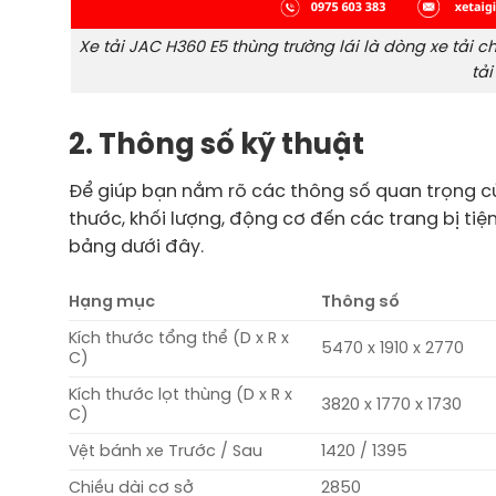
Xe tải JAC H360 E5 thùng trường lái là dòng xe tải c
tả
2. Thông số kỹ thuật
Để giúp bạn nắm rõ các thông số quan trọng của
thước, khối lượng, động cơ đến các trang bị tiện
bảng dưới đây.
Hạng mục
Thông số
Kích thước tổng thể (D x R x
5470 x 1910 x 2770
C)
Kích thước lọt thùng (D x R x
3820 x 1770 x 1730
C)
Vệt bánh xe Trước / Sau
1420 / 1395
Chiều dài cơ sở
2850