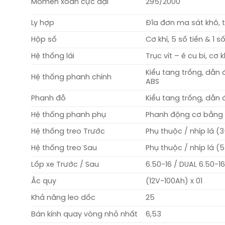
Momen xoắn cực đại
295/2000
Ly hợp
Đĩa đơn ma sát khô, t
Hộp số
Cơ khí, 5 số tiến & 1 số
Hệ thống lái
Trục vít – ê cu bi, cơ k
Kiểu tang trống, dẫn 
Hệ thống phanh chính
ABS
Phanh đỗ
Kiểu tang trống, dẫn 
Hệ thống phanh phụ
Phanh động cơ bằng 
Hệ thống treo Trước
Phụ thuộc / nhíp lá (
Hệ thống treo Sau
Phụ thuộc / nhíp lá (
Lốp xe Trước / Sau
6.50-16 / DUAL 6.50-1
Ắc quy
(12V-100Ah) x 01
Khả năng leo dốc
25
Bán kính quay vòng nhỏ nhất
6,53