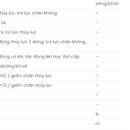
Vòng/phút
hủy lực, trợ lực chân không
–
 lùi
–
hí, trợ lực thủy lực
–
động thủy lực 2 dòng, trợ lực chân không,
–
động cơ khí, tác động lên trục thứ cấp
–
đường khí xả
–
3+0) / giảm chấn thủy lực
–
5+3) / giảm chấn thủy lực
–
6
–
–
%
m