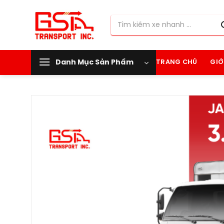
Chuyển
đến
Tìm
nội
kiếm:
dung
Danh Mục Sản Phẩm
TRANG CHỦ
GIỚ