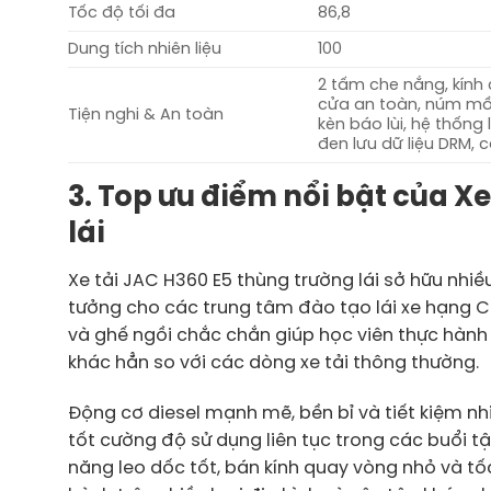
Tốc độ tối đa
86,8
Dung tích nhiên liệu
100
2 tấm che nắng, kính
cửa an toàn, núm mồi
Tiện nghi & An toàn
kèn báo lùi, hệ thốn
đen lưu dữ liệu DRM,
3. Top ưu điểm nổi bật của X
lái
Xe tải JAC H360 E5 thùng trường lái sở hữu nhiều
tưởng cho các trung tâm đào tạo lái xe hạng C. Đ
và ghế ngồi chắc chắn giúp học viên thực hành 
khác hẳn so với các dòng xe tải thông thường.
Động cơ diesel mạnh mẽ, bền bỉ và tiết kiệm nh
tốt cường độ sử dụng liên tục trong các buổi t
năng leo dốc tốt, bán kính quay vòng nhỏ và tố