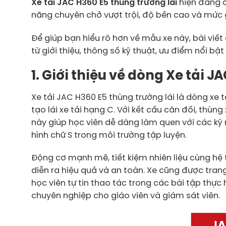
Xe tải JAC H360 E5 thùng trường lái
hiện đang đ
năng chuyên chở vượt trội, độ bền cao và mức g
Để giúp bạn hiểu rõ hơn về mẫu xe này, bài viết
từ giới thiệu, thông số kỹ thuật, ưu điểm nổi bậ
1. Giới thiệu về dòng Xe tải J
Xe tải JAC H360 E5 thùng trường lái là dòng xe 
tạo lái xe tải hạng C. Với kết cấu cân đối, thùn
này giúp học viên dễ dàng làm quen với các kỹ 
hình chữ S trong môi trường tập luyện.
Động cơ mạnh mẽ, tiết kiệm nhiên liệu cùng hệ 
diễn ra hiệu quả và an toàn. Xe cũng được trang
học viên tự tin thao tác trong các bài tập th
chuyên nghiệp cho giáo viên và giám sát viên.