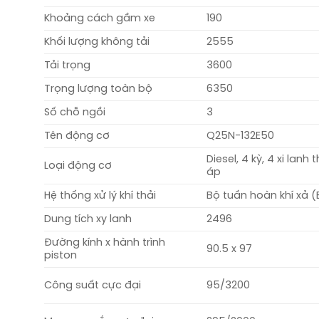
Khoảng cách gầm xe
190
Khối lượng không tải
2555
Tải trọng
3600
Trọng lượng toàn bộ
6350
Số chỗ ngồi
3
Tên động cơ
Q25N-132E50
Diesel, 4 kỳ, 4 xi la
Loại động cơ
áp
Hệ thống xử lý khí thải
Bộ tuần hoàn khí xả (
Dung tích xy lanh
2496
Đường kính x hành trình
90.5 x 97
piston
Công suất cực đại
95/3200