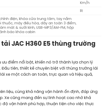
Km/h
lít
 chỉnh điện, khóa cửa trung tâm, tay nắm
 thuốc, máy điều hòa, dây an toàn 3 điểm,
g làm mát & sưởi kính, USB-MP3/AM-FM, hộp
 cảnh báo khóa cabin
e tải JAC H360 E5 thùng trường
 ưu điểm nổi bật, khiến nó trở thành lựa chọn lý
ầu tiên, thiết kế chuyên biệt với thùng trường lái
lái xe một cách an toàn, trực quan và hiệu quả,
iên liệu, cùng khả năng vận hành ổn định, đáp ứng
ập. Xe cũng mang đến sự linh hoạt cao nhờ khả
c độ vận hành phù hợp, thuận tiện cho việc thực