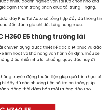
ược nhiều doanh nghiệp vận tải lựa chọn nhờ khả
iá cạnh tranh trong phân khúc tải trung – nặng.
 dưới đây Phú Tài Auto sẽ tổng hợp đầy đủ thông tin
t cho đến đánh giá chi tiết từng hạng mục.
AC H360 E5 thùng trường lái
tải chuyên dụng, được thiết kế đặc biệt phục vụ đào
g xe linh hoạt và khả năng vận hành ổn định, mẫu xe
năng điều khiển như lùi chuồng, quay đầu hay đi
thống truyền động thuận tiện giúp quá trình học lái
 bị đầy đủ các phương tiện hỗ trợ an toàn, giúp
ực hành, đồng thời đảm bảo môi trường đào tạo