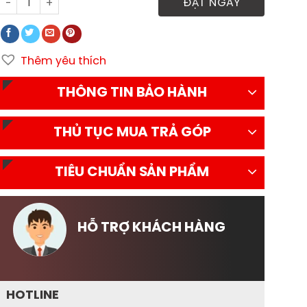
Xe tải JAC H360 E5 thùng trường lái số lượng
ĐẶT NGAY
Thêm yêu thích
THÔNG TIN BẢO HÀNH
THỦ TỤC MUA TRẢ GÓP
TIÊU CHUẨN SẢN PHẨM
HỖ TRỢ KHÁCH HÀNG
HOTLINE