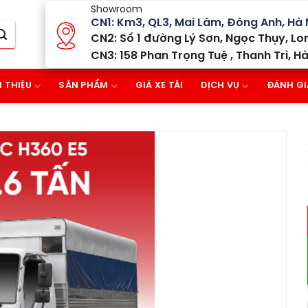
Showroom
CN1: Km3, QL3, Mai Lâm, Đông Anh, Hà 
CN2: Số 1 đường Lý Sơn, Ngọc Thụy, Lon
CN3: 158 Phan Trọng Tuệ , Thanh Trì, Hà
I THIỆU
SẢN PHẨM
GIÁ XE TẢI
DỊCH VỤ
ĐÁNH GI