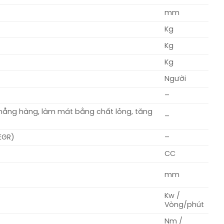
mm
Kg
Kg
Kg
Người
–
nh thẳng hàng, làm mát bằng chất lỏng, tăng
–
EGR)
–
CC
mm
Kw /
Vòng/phút
Nm /