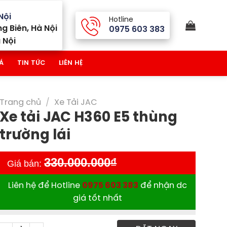
Nội
Hotline
g Biên, Hà Nội
0975 603 383
 Nội
Á
TIN TỨC
LIÊN HỆ
Trang chủ
/
Xe Tải JAC
Xe tải JAC H360 E5 thùng
trường lái
330.000.000
₫
Giá bán:
Liên hệ để Hotline
0975 603 383
để nhận dc
giá tốt nhất