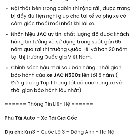
Nội thất bên trong cabin thì rộng rãi , được trang
bị đầy đủ tiện nghi giúp cho tài xế và phụ xe có
cảm giác thoải mái nhất khi lái xe.
Nhãn hiệu
JAC
uy tín chất lượng đã được khách
hàng tin tưởng và sử dụng trong suốt gần 65
năm qua tại thị trường Quốc Tế và hơn 20 năm
tại thị trường Quốc gia Việt Nam.
Chính sách hậu mãi sau bán hàng : Thời gian
bảo hành của
xe JAC N500s
lên tới 5 năm (
Đứng trong Top 1 trong tất cả các hãng xe về
thời gian bảo hành lâu nhất).
====== Thông Tin Liên Hệ ======
Phú Tài Auto – Xe Tải Giá Gốc
Địa chỉ:
Km3 – Quốc Lộ 3 – Đông Anh – Hà Nội