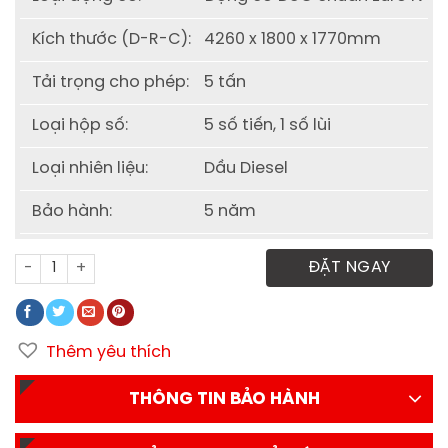
Kích thước (D-R-C):
4260 x 1800 x 1770mm
Tải trọng cho phép:
5 tấn
Loại hộp số:
5 số tiến, 1 số lùi
Loại nhiên liệu:
Dầu Diesel
Bảo hành:
5 năm
Xe Tải JAC N500 5 tấn động cơ Đức thùng bạt số lượng
ĐẶT NGAY
Thêm yêu thích
THÔNG TIN BẢO HÀNH