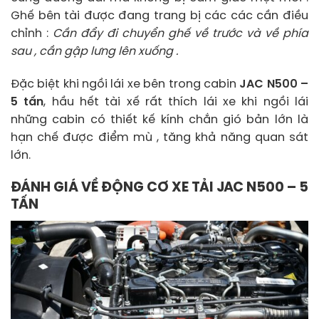
Ghế bên tài được đang trang bị các các cần điều
chỉnh :
Cần đẩy đi chuyển ghế về trước và về phía
sau , cần gập lưng lên xuống .
Đặc biệt khi ngồi lái xe bên trong cabin
JAC N500 –
5 tấn
, hầu hết tài xế rất thích lái xe khi ngồi lái
những cabin có thiết kế kính chắn gió bản lớn là
hạn chế được điểm mù , tăng khả năng quan sát
lớn.
ĐÁNH GIÁ VỀ ĐỘNG CƠ XE TẢI JAC N500 – 5
TẤN