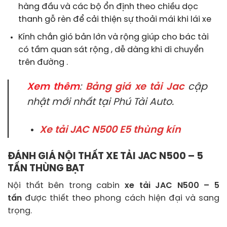
hàng đầu và các bộ ổn định theo chiều dọc
thanh gỗ rèn để cải thiện sự thoải mái khi lái xe
Kính chắn gió bản lớn và rộng giúp cho bác tài
có tầm quan sát rộng , dễ dàng khi di chuyển
trên đường .
Xem thêm
:
Bảng giá xe tải Jac
cập
nhật mới nhất tại Phú Tài Auto.
Xe tải JAC N500 E5 thùng kín
ĐÁNH GIÁ NỘI THẤT XE TẢI JAC N500 – 5
TẤN THÙNG BẠT
Nội thất bên trong cabin
xe tải JAC N500 – 5
tấn
được thiết theo phong cách hiện đại và sang
trọng.