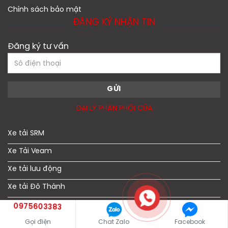
Chính sách bảo mật
ĐĂNG KÝ NHẬN TIN
Đăng ký tư vấn
ĐẠI LÝ PHÂN PHỐI CỦA
Xe tải SRM
Xe Tải Veam
Xe tải lưu động
Xe tải Đô Thành
Xe tải Dongben
0975603383
Gọi điện
Chat Zalo
Facebook
Xe Tải JAC