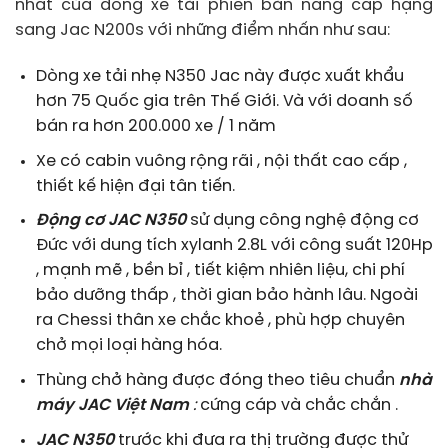
nhất của dòng xe tải phiên bản nâng cấp hạng
sang Jac N200s với những điểm nhấn như sau:
Dòng xe tải nhẹ N350 Jac này được xuất khẩu
hơn 75 Quốc gia trên Thế Giới. Và với doanh số
bán ra hơn 200.000 xe / 1 năm
Xe có cabin vuông rộng rãi , nội thất cao cấp ,
thiết kế hiện đại tân tiến.
Động cơ JAC N350
sử dụng công nghệ động cơ
Đức với dung tích xylanh 2.8L với công suất 120Hp
, mạnh mẽ , bền bỉ , tiết kiệm nhiên liệu, chi phí
bảo dưỡng thấp , thời gian bảo hành lâu. Ngoài
ra Chessi thân xe chắc khoẻ , phù hợp chuyên
chở mọi loại hàng hóa.
Thùng chở hàng được đóng theo tiêu chuẩn
nhà
máy JAC Việt Nam
:
cứng cáp và chắc chắn .
JAC N350
trước khi đưa ra thị trường được thử