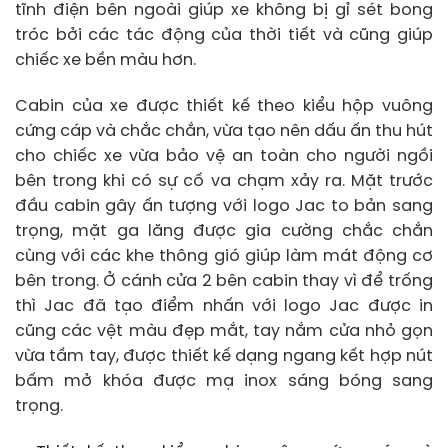
tĩnh điện bên ngoài giúp xe không bị gỉ sét bong
tróc bởi các tác động của thời tiết và cũng giúp
chiếc xe bền màu hơn.
Cabin của xe được thiết kế theo kiểu hộp vuông
cứng cáp và chắc chắn, vừa tạo nên dấu ấn thu hút
cho chiếc xe vừa bảo vệ an toàn cho người ngồi
bên trong khi có sự cố va chạm xảy ra. Mặt trước
đầu cabin gây ấn tượng với logo Jac to bản sang
trọng, mặt ga lăng được gia cường chắc chắn
cùng với các khe thông gió giúp làm mát động cơ
bên trong. Ở cánh cửa 2 bên cabin thay vì để trống
thì Jac đã tạo điểm nhấn với logo Jac được in
cũng các vệt màu đẹp mắt, tay nắm cửa nhỏ gọn
vừa tầm tay, được thiết kế dạng ngang kết hợp nút
bấm mở khóa được mạ inox sáng bóng sang
trọng.