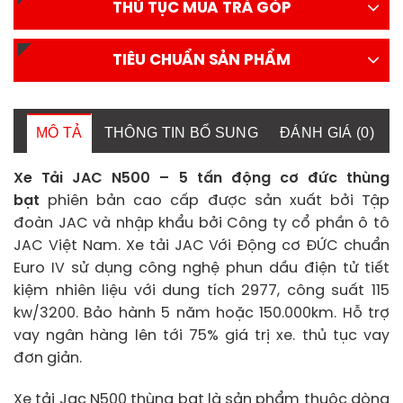
THỦ TỤC MUA TRẢ GÓP
TIÊU CHUẨN SẢN PHẨM
MÔ TẢ
THÔNG TIN BỔ SUNG
ĐÁNH GIÁ (0)
Xe Tải JAC N500 – 5 tấn động cơ đức thùng
bạt
phiên bản cao cấp được sản xuất bởi Tập
đoàn JAC và nhập khẩu bởi Công ty cổ phần ô tô
JAC Việt Nam. Xe tải JAC Với Động cơ ĐỨC chuẩn
Euro IV sử dụng công nghệ phun dầu điện tử tiết
kiệm nhiên liệu với dung tích 2977, công suất 115
kw/3200. Bảo hành 5 năm hoặc 150.000km. Hỗ trợ
vay ngân hàng lên tới 75% giá trị xe. thủ tục vay
đơn giản.
Xe tải Jac N500 thùng bạt là sản phẩm thuộc dòng