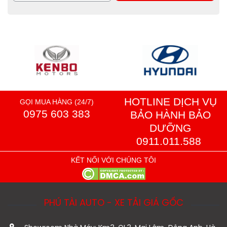
HOTLINE DỊCH VỤ
GỌI MUA HÀNG (24/7)
0975 603 383
BẢO HÀNH BẢO
DƯỠNG
0911.011.588
KẾT NỐI VỚI CHÚNG TÔI
PHÚ TÀI AUTO - XE TẢI GIÁ GỐC