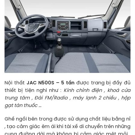
Nội thất
JAC N500S – 5 tấn
được trang bị đầy đủ
thiết bị tiện nghi như :
Kính chỉnh điện , khoá cửa
trung tâm , Đài FM/Radio , máy lạnh 2 chiều , hộp
gạt tàn thuốc …
Ghế ngồi bên trong được sử dụng chất liệu bằng nỉ
, tạo cảm giác êm ái khi tài xế di chuyển trên những
cung đường dài mà không bị cảm giác mệt mỏi .