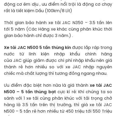
động cơ êm dịu , ưu điểm nổi trội là động cơ chạy
rất là tiết kiệm Dầu (100km/8 Lít)
Thời gian bảo hành xe tải JAC N350 – 3.5 tấn lên
tới 5 năm (Các Hãng xe khác cùng phân khúc thời
gian bảo hành chỉ được 3 năm.) .
Xe tải JAC N500 5 tấn thùng kín
được lắp ráp trong
nước từ linh kiện nhập khẩu chính hãng
của JAC giúp giảm được chi phí nhập khẩu nên giá
thành rẻ hơn nhiều so với xe JAC nhập nguyên
chiếc mà chất lượng thì tương đồng ngang nhau.
Ưu điểm đặc biệt hơn nữa là giá thành
xe tải JAC
N500 – 5 tấn thùng bạt
cực kì rẻ: Khi chúng ta so
sánh với 1 xe tải cùng phân khúc với tải trọng chở
hàng là 3.5 tấn trên thị trường, thì giá xe tải JAC
N500 – 5 tấn rẻ hơn nhiều từ 450 triệu tới 550 Triệu