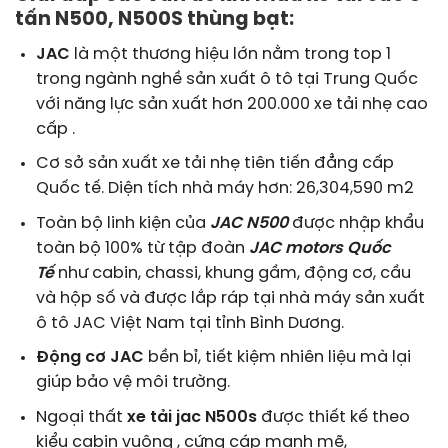
tấn N500, N500S thùng bạt:
JAC
là một thương hiệu lớn nằm trong top 1
trong ngành nghề sản xuất ô tô tại Trung Quốc
với năng lực sản xuất hơn 200.000 xe tải nhẹ cao
cấp .
Cơ sở sản xuất xe tải nhẹ tiên tiến đẳng cấp
Quốc tế. Diện tích nhà máy hơn: 26,304,590 m2
Toàn bộ linh kiện của
JAC N500
được nhập khẩu
toàn bộ 100% từ tập đoàn
JAC motors Quốc
Tế
như cabin, chassi, khung gầm, động cơ, cầu
và hộp số và được lắp ráp tại nhà máy sản xuất
ô tô JAC Việt Nam tại tỉnh Bình Dương.
Động cơ JAC
bền bỉ, tiết kiệm nhiên liệu mà lại
giúp bảo vệ môi trường.
Ngoại thất
xe tải jac N500s
được thiết kế theo
kiểu cabin vuông , cứng cáp mạnh mẽ,