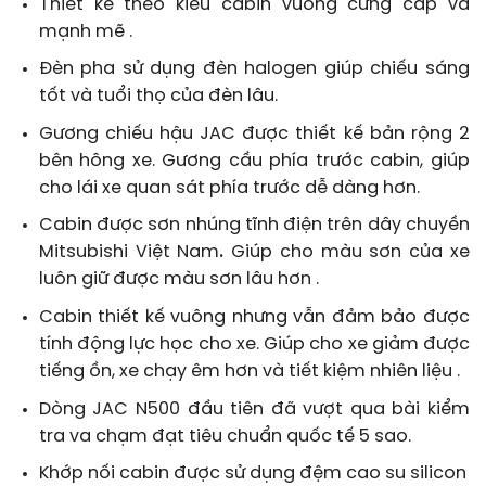
Thiết kế theo kiểu cabin vuông cứng cáp và
mạnh mẽ .
Đèn pha sử dụng đèn halogen giúp chiếu sáng
tốt và tuổi thọ của đèn lâu.
Gương chiếu hậu JAC được thiết kế bản rộng 2
bên hông xe. Gương cầu phía trước cabin, giúp
cho lái xe quan sát phía trước dễ dàng hơn.
Cabin được sơn nhúng tĩnh điện trên dây chuyền
Mitsubishi Việt Nam
.
Giúp cho màu sơn của xe
luôn giữ được màu sơn lâu hơn .
Cabin thiết kế vuông nhưng vẫn đảm bảo được
tính động lực học cho xe. Giúp cho xe giảm được
tiếng ồn, xe chạy êm hơn và tiết kiệm nhiên liệu .
Dòng JAC N500 đầu tiên đã vượt qua bài kiểm
tra va chạm đạt tiêu chuẩn quốc tế 5 sao.
Khớp nối cabin được sử dụng đệm cao su silicon