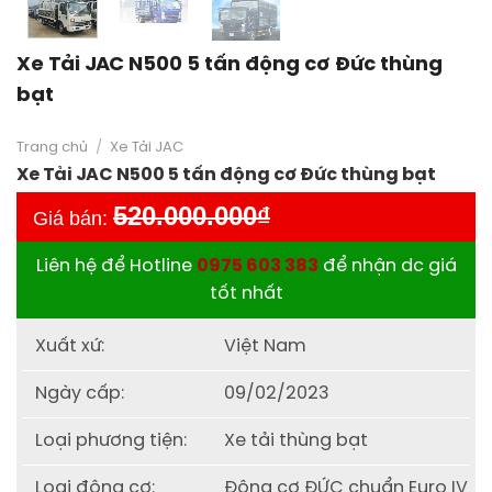
Xe Tải JAC N500 5 tấn động cơ Đức thùng
bạt
Trang chủ
/
Xe Tải JAC
Xe Tải JAC N500 5 tấn động cơ Đức thùng bạt
520.000.000
₫
Giá bán:
Liên hệ để Hotline
0975 603 383
để nhận dc giá
tốt nhất
Xuất xứ:
Việt Nam
Ngày cấp:
09/02/2023
Loại phương tiện:
Xe tải thùng bạt
Loại động cơ:
Động cơ ĐỨC chuẩn Euro IV