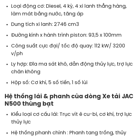
Loại động cơ: Diesel, 4 kỳ, 4 xi lanh thẳng hàng,
làm mát bằng nước, tăng áp
Dung tích xi lanh: 2746 cm3
Đường kính x hành trình piston: 93,5 x 100mm
Công suất cực đại/ tốc độ quay: 112 kW/ 3200
v/ph
Ly hợp: Đĩa ma sát khô, dẫn động thủy lực, trợ lực
chân không
Hộp số: Cơ khí, 5 số tiến, 1 số lùi
Hệ thống lái & phanh của dòng Xe tải JAC
N500 thùng bạt
Kiểu loại cơ cấu lái: Trục vít ê cu-bi, cơ khí, trợ lực
thủy lực
Hệ thống phanh chính : Phanh tang trống, thủy