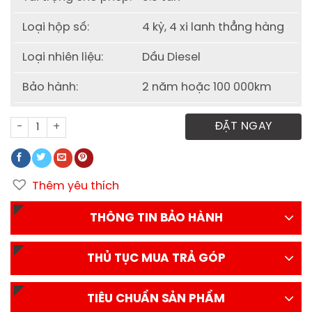
Loại hộp số:
4 kỳ, 4 xi lanh thẳng hàng
Loại nhiên liệu:
Dầu Diesel
Bảo hành:
2 năm hoặc 100 000km
Xe tải Nissan Vinamotor Cabstar NS350 3.5 tấn số lượng
ĐẶT NGAY
Thêm yêu thích
THÔNG TIN BẢO HÀNH
THỦ TỤC MUA TRẢ GÓP
TIÊU CHUẨN SẢN PHẨM