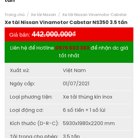
tấn
Trang chủ
/
Xe tải Nissan
/
Xe tải Nissan Vinamotor Cabstar
Xe tải Nissan Vinamotor Cabstar NS350 3.5 tấn
442.000.000
₫
Giá bán:
Liên hệ để Hotline
0975 603 383
để nhận dc giá
tốt nhất
Xuất xứ:
Việt Nam
Ngày cấp:
01/07/2021
Loại phương tiện:
Xe tải thùng kín inox
Loại động cơ:
6 số tiến + 1 số lùi
Kích thước (D-R-C):
5930x1980x2200 mm
Tải trọng cho phép:
3.5 tấn