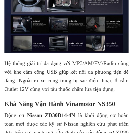
Hệ thống giải trí đa dạng với MP3/AM/FM/Radio cùng
với khe cắm cổng USB giúp kết nối đa phương tiện dễ
dàng. Ngoài ra xe cũng trang bị sạc điện thoại, ổ cắm
Outlet 12V cùng với tẩu thuốc châm lửa tiện dụng.
Khả Năng Vận Hành Vinamotor NS350
Động cơ
Nissan ZD30D14-4N
là khối động cơ hoàn
toàn mới được các kỹ sư Nissan nghiên cứu phát triển
dựa trên sự mạnh mẽ. Ổn định của các động cơ ZD30