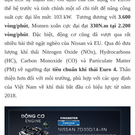
thế hệ trước và tinh chỉnh một số chi tiết để nâng công
suất cực đại lên mức 103 kW. Tương đương với
3.600
vòng/phút
, Momen xoắn cực đại đạt
330N.m tại 2.200
vòng/phút
. Đặc biệt, động cơ cũng đã vượt qua rất
nhiều bài thử ngặt nghèo của Nissan và EU. Qua đó đưa
lượng khí thải Nitrogen Oxide (NOx), Hydrocarbons
(HC), Carbon Monoxide (CO) và Particulate Matter
(PM) về ngưỡng đạt
tiêu chuẩn khí thải Euro 4.
Thân
thiện hơn đối với môi trường, phù hợp với các quy định
của Việt Nam về khí thải bắt đầu có hiệu lực từ năm
2018.