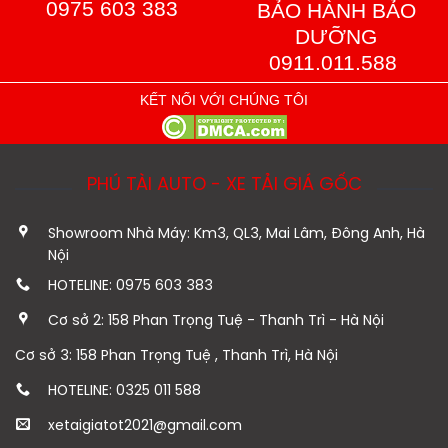
0975 603 383
BẢO HÀNH BẢO
DƯỠNG
0911.011.588
KẾT NỐI VỚI CHÚNG TÔI
PHÚ TÀI AUTO - XE TẢI GIÁ GỐC
Showroom Nhà Máy: Km3, QL3, Mai Lâm, Đông Anh, Hà
Nội
HOTELINE: 0975 603 383
Cơ sở 2: 158 Phan Trọng Tuệ - Thanh Trì - Hà Nội
Cơ sở 3: 158 Phan Trọng Tuệ , Thanh Trì, Hà Nội
HOTELINE: 0325 011 588
xetaigiatot2021@gmail.com