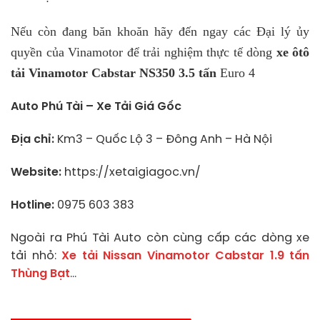
Nếu còn đang băn khoăn hãy đến ngay các Đại lý ủy
quyền của Vinamotor để trải nghiệm thực tế dòng
xe ôtô
tải Vinamotor Cabstar NS350 3.5 tấn
Euro 4
Auto Phú Tài – Xe Tải Giá Gốc
Địa chỉ:
Km3 – Quốc Lộ 3 – Đông Anh – Hà Nội
Website:
https://xetaigiagoc.vn/
Hotline:
0975 603 383
Ngoài ra Phú Tài Auto còn cùng cấp các dòng xe
tải nhỏ:
Xe tải Nissan Vinamotor Cabstar 1.9 tấn
Thùng Bạt
…