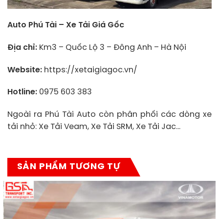
Auto Phú Tài – Xe Tải Giá Gốc
Địa chỉ:
Km3 – Quốc Lộ 3 – Đông Anh – Hà Nội
Website:
https://xetaigiagoc.vn/
Hotline:
0975 603 383
Ngoài ra Phú Tài Auto còn phân phối các dòng xe
tải nhỏ: Xe Tải Veam, Xe Tải SRM, Xe Tải Jac…
SẢN PHẨM TƯƠNG TỰ