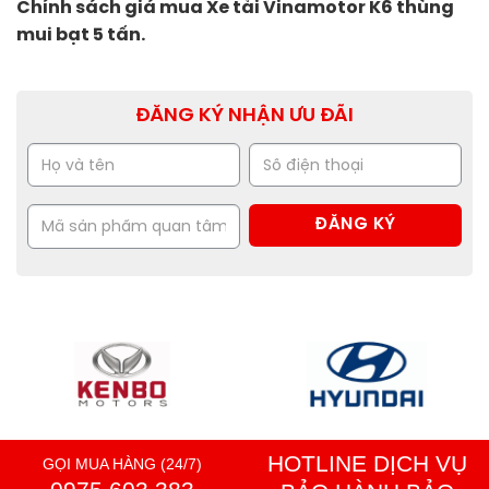
Chính sách giá mua Xe tải Vinamotor K6 thùng
mui bạt 5 tấn.
ĐĂNG KÝ NHẬN ƯU ĐÃI
HOTLINE DỊCH VỤ
GỌI MUA HÀNG (24/7)