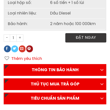
Loại hộp số:
6 số tiến + 1 số lùi
Loại nhiên liệu:
Dầu Diesel
Bảo hành:
2 năm hoặc 100 000km
Xe tải Nissan Vinamotor K6 thùng mui bạt số lượng
ĐẶT NGAY
Thêm yêu thích
THÔNG TIN BẢO HÀNH
THỦ TỤC MUA TRẢ GÓP
TIÊU CHUẨN SẢN PHẨM