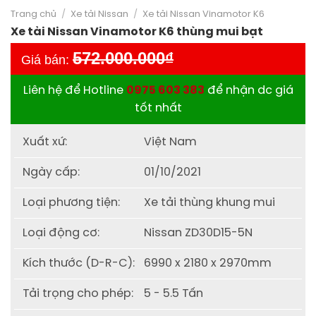
Trang chủ
/
Xe tải Nissan
/
Xe tải Nissan Vinamotor K6
Xe tải Nissan Vinamotor K6 thùng mui bạt
572.000.000
₫
Giá bán:
Liên hệ để Hotline
0975 603 383
để nhận dc giá
tốt nhất
Xuất xứ:
Việt Nam
Ngày cấp:
01/10/2021
Loại phương tiện:
Xe tải thùng khung mui
Loại động cơ:
Nissan ZD30D15-5N
Kích thước (D-R-C):
6990 x 2180 x 2970mm
Tải trọng cho phép:
5 - 5.5 Tấn