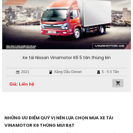
Xe tải Nissan Vinamotor K6 5 tấn thùng kín
2021
Xăng Dầu Diesel
5 - 5.5 Tấn
Giá: Liên hệ
NHỮNG ƯU ĐIỂM QUÝ VỊ NÊN LỰA CHỌN MUA XE TẢI
VINAMOTOR K6 THÙNG MUI BẠT