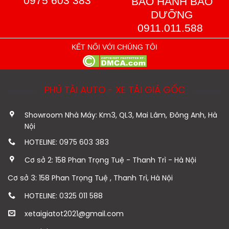
0975 603 383
BẢO HÀNH BẢO
DƯỠNG
0911.011.588
KẾT NỐI VỚI CHÚNG TÔI
PHÚ TÀI AUTO - XE TẢI GIÁ GỐC
Showroom Nhà Máy: Km3, QL3, Mai Lâm, Đông Anh, Hà
Nội
HOTELINE: 0975 603 383
Cơ sở 2: 158 Phan Trọng Tuệ - Thanh Trì - Hà Nội
Cơ sở 3: 158 Phan Trọng Tuệ , Thanh Trì, Hà Nội
HOTELINE: 0325 011 588
xetaigiatot2021@gmail.com