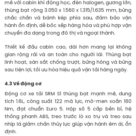
mẽ với cabin khí động học, đèn halogen, gương lớn,
thùng bạt rộng 3.050 x 1.560 x 1.315/1.635 mm, bửng
chắc chắn và bánh kép phía sau, đảm bảo vận
hành ổn định, dễ bốc xếp hàng hóa và phù hợp vận
chuyển đa dạng trong đô thị và ngoại thành.
Thiết kế đầu cabin cao, dài hơn mang lại không
gian rộng rãi và an toàn cho người lái. Thùng bạt
linh hoạt, sàn sắt chống trượt, bửng hông và bửng
sau tiện lợi, tối ưu hóa hiệu quả vận tải hàng ngày.
4.3 Về động cơ
Động cơ xe tải SRM S1 thùng bạt mạnh mẽ, dung
tích 1.6L, công suất 122 mã lực, mô-men xoắn 160
Nm, đạt chuẩn Euro 5. Hộp số 5 cấp bền bỉ, hệ
thống phanh ABS, treo trước lò xo trụ và treo sau
nhíp lá giảm chấn thủy lực giúp vận hành êm ái, ổn
định.