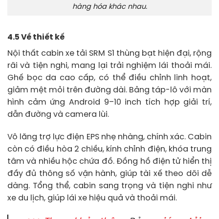
hàng hóa khác nhau.
4.5 Về thiết kế
Nội thất cabin xe tải SRM S1 thùng bạt hiện đại, rộng
rãi và tiện nghi, mang lại trải nghiệm lái thoải mái.
Ghế bọc da cao cấp, có thể điều chỉnh linh hoạt,
giảm mệt mỏi trên đường dài. Bảng táp-lô với màn
hình cảm ứng Android 9–10 inch tích hợp giải trí,
dẫn đường và camera lùi.
Vô lăng trợ lực điện EPS nhẹ nhàng, chính xác. Cabin
còn có điều hòa 2 chiều, kính chỉnh điện, khóa trung
tâm và nhiều hộc chứa đồ. Đồng hồ điện tử hiển thị
đầy đủ thông số vận hành, giúp tài xế theo dõi dễ
dàng. Tổng thể, cabin sang trọng và tiện nghi như
xe du lịch, giúp lái xe hiệu quả và thoải mái.