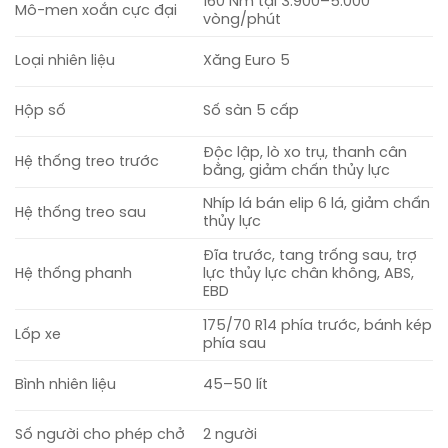
160 Nm tại 3.900–5.000
Mô-men xoắn cực đại
vòng/phút
Loại nhiên liệu
Xăng Euro 5
Hộp số
Số sàn 5 cấp
Độc lập, lò xo trụ, thanh cân
Hệ thống treo trước
bằng, giảm chấn thủy lực
Nhíp lá bán elip 6 lá, giảm chấn
Hệ thống treo sau
thủy lực
Đĩa trước, tang trống sau, trợ
Hệ thống phanh
lực thủy lực chân không, ABS,
EBD
175/70 R14 phía trước, bánh kép
Lốp xe
phía sau
Bình nhiên liệu
45–50 lít
Số người cho phép chở
2 người