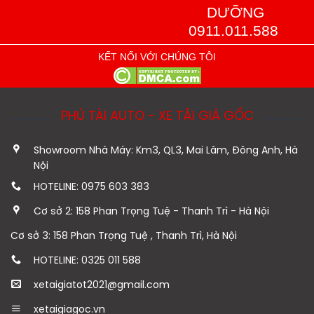
DƯỠNG
0911.011.588
KẾT NỐI VỚI CHÚNG TÔI
PHÚ TÀI AUTO - XE TẢI GIÁ GỐC
Showroom Nhà Máy: Km3, QL3, Mai Lâm, Đông Anh, Hà
Nội
HOTELINE: 0975 603 383
Cơ sở 2: 158 Phan Trọng Tuệ - Thanh Trì - Hà Nội
Cơ sở 3: 158 Phan Trọng Tuệ , Thanh Trì, Hà Nội
HOTELINE: 0325 011 588
xetaigiatot2021@gmail.com
xetaigiagoc.vn