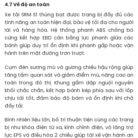
4.7 Về độ an toàn
Xe tải SRM S1 thùng bạt được trang bị đầy đủ các
tính năng an toàn hiện đại, bảo vệ tối đa cho người
lái và hàng hóa. Hệ thống phanh ABS chống bó
cứng kết hợp EBD cân bằng lực phanh giữa các
bánh giúp duy trì ổn định khi phanh gấp hoặc vận
hành trên mặt đường trơn trượt.
Cụm đèn sương mù và gương chiếu hậu rộng giúp
tăng tầm quan sát và giảm điểm mù, nâng cao an
toàn trong đô thị. Khung gầm dập nguội nguyên
khối chắc chắn, kết hợp bánh kép phía sau với lốp
chịu tải tốt, đảm bảo độ bám và ổn định khi chở
đầy tải.
Bình nhiên liệu lớn, bố trí thuận tiện cùng các trang
bị như khóa điện từ xa, kính chỉnh điện, vô lăng trợ
lực EPS và điều hòa 2 chiều giúp tài xế vận hành an