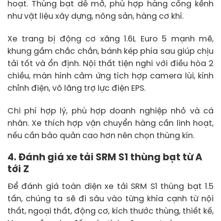
hoạt. Thùng bạt dễ mở, phù hợp hàng cồng kềnh
như vật liệu xây dựng, nông sản, hàng cơ khí.
Xe trang bị động cơ xăng 1.6L Euro 5 mạnh mẽ,
khung gầm chắc chắn, bánh kép phía sau giúp chịu
tải tốt và ổn định. Nội thất tiện nghi với điều hòa 2
chiều, màn hình cảm ứng tích hợp camera lùi, kính
chỉnh điện, vô lăng trợ lực điện EPS.
Chi phí hợp lý, phù hợp doanh nghiệp nhỏ và cá
nhân. Xe thích hợp vận chuyển hàng cần linh hoạt,
nếu cần bảo quản cao hơn nên chọn thùng kín.
4. Đánh giá xe tải SRM S1 thùng bạt từ A
tới Z
Để đánh giá toàn diện xe tải SRM S1 thùng bạt 1.5
tấn, chúng ta sẽ đi sâu vào từng khía cạnh từ nội
thất, ngoại thất, động cơ, kích thước thùng, thiết kế,