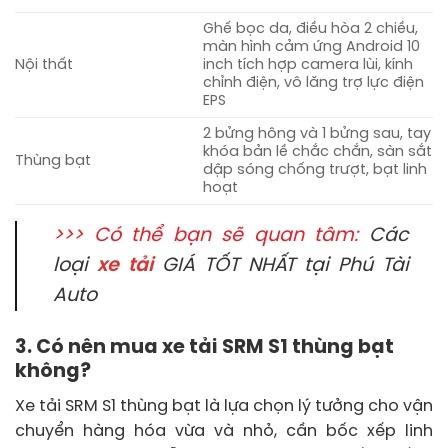
Ghế bọc da, điều hòa 2 chiều,
màn hình cảm ứng Android 10
Nội thất
inch tích hợp camera lùi, kính
chỉnh điện, vô lăng trợ lực điện
EPS
2 bửng hông và 1 bửng sau, tay
khóa bản lề chắc chắn, sàn sắt
Thùng bạt
dập sóng chống trượt, bạt linh
hoạt
>>> Có thể bạn sẽ quan tâm:
Các
loại
xe tải
GIÁ TỐT NHẤT tại Phú Tài
Auto
3. Có nên mua xe tải SRM S1 thùng bạt
không?
Xe tải SRM S1 thùng bạt là lựa chọn lý tưởng cho vận
chuyển hàng hóa vừa và nhỏ, cần bốc xếp linh