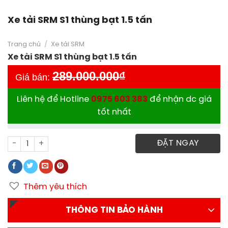
Xe tải SRM S1 thùng bạt 1.5 tấn
Trang chủ
/
Xe tải SRM
Xe tải SRM S1 thùng bạt 1.5 tấn
289.000.000
₫
Giá bán:
Liên hệ để Hotline
0975 603 383
để nhận dc giá
tốt nhất
Xe tải SRM S1 thùng bạt 1.5 tấn số lượng
ĐẶT NGAY
Thêm yêu thích
THÔNG TIN BẢO HÀNH