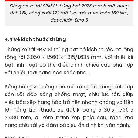
Động cơ xe tải SRM S1 thùng bạt 2025 mạnh mẽ, dung
tích 1.6L, công suất 122 mã lực, mô-men xoắn 160 Nm,
đạt chuẩn Euro 5
4.4 Về kích thước thùng
Thùng xe tải SRM S1 thùng bạt có kích thước lọt lòng
rộng rãi 3.050 x 1.560 x 1.315/1.635 mm, với thiết kế
bạt linh hoạt có thể điều chỉnh chiều cao phù hợp
với nhiều loại hàng hóa khác nhau.
Bửng hông và bửng sau mở rộng dễ dàng, kết hợp
sàn sắt dập sóng chống trượt, chịu lực tốt, giúp
việc bốc xếp hàng hóa trở nên nhanh chóng và tiện
lợi. Tổng kích thước xe đạt khoảng 5.130 x 1.730 x
2.480 mm, đi kèm bánh kép phía sau, tăng khả
năng chịu tải và đảm bảo sự ổn định khi vận hành.