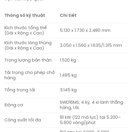
Thông số kỹ thuật
Chi tiết
Kích thước tổng thể
5.130 x 1.730 x 2.480 mm
(Dài x Rộng x Cao)
Kích thước lòng thùng
3.050 x 1.560 x 1.635/1.315 mm
(Dài x Rộng x Cao)
Trọng lượng bản thân
1.520 kg
Tải trọng cho phép chở
1.495 kg
hàng
Tổng trọng tải
3.145 kg
SWD16MS, 4 kỳ, 4 xi lanh thẳng
Động cơ
hàng, 1.6L
91 kW (122 mã lực) tại 5.200–
Công suất tối đa
5.600 vòng/phút