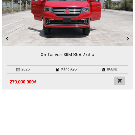
Xe Tải Van SRM 868 2 chỗ
2026
Xăng A95
868kg
279.000.000
₫