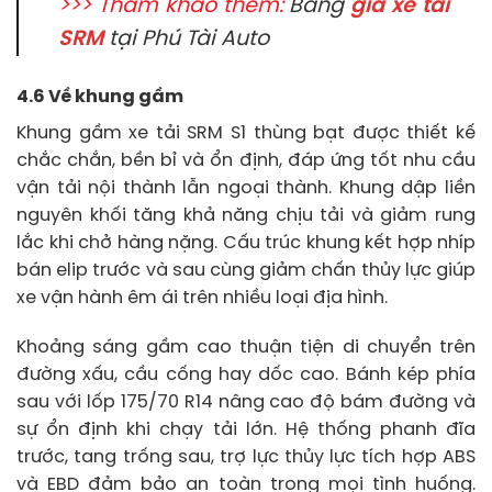
>>> Tham khảo thêm:
Bảng
giá xe tải
SRM
tại Phú Tài Auto
4.6 Về khung gầm
Khung gầm xe tải SRM S1 thùng bạt được thiết kế
chắc chắn, bền bỉ và ổn định, đáp ứng tốt nhu cầu
vận tải nội thành lẫn ngoại thành. Khung dập liền
nguyên khối tăng khả năng chịu tải và giảm rung
lắc khi chở hàng nặng. Cấu trúc khung kết hợp nhíp
bán elip trước và sau cùng giảm chấn thủy lực giúp
xe vận hành êm ái trên nhiều loại địa hình.
Khoảng sáng gầm cao thuận tiện di chuyển trên
đường xấu, cầu cống hay dốc cao. Bánh kép phía
sau với lốp 175/70 R14 nâng cao độ bám đường và
sự ổn định khi chạy tải lớn. Hệ thống phanh đĩa
trước, tang trống sau, trợ lực thủy lực tích hợp ABS
và EBD đảm bảo an toàn trong mọi tình huống.