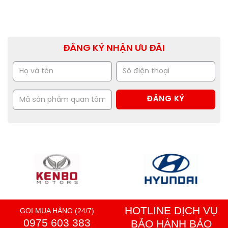
ĐĂNG KÝ NHẬN ƯU ĐÃI
HOTLINE DỊCH VỤ
GỌI MUA HÀNG (24/7)
0975 603 383
BẢO HÀNH BẢO