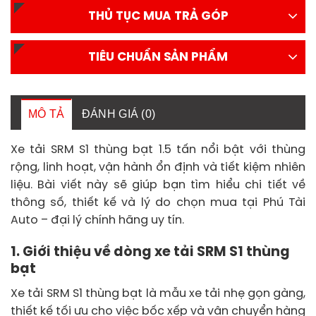
THỦ TỤC MUA TRẢ GÓP
TIÊU CHUẨN SẢN PHẨM
MÔ TẢ
ĐÁNH GIÁ (0)
Xe tải SRM S1 thùng bạt 1.5 tấn nổi bật với thùng
rộng, linh hoạt, vận hành ổn định và tiết kiệm nhiên
liệu. Bài viết này sẽ giúp bạn tìm hiểu chi tiết về
thông số, thiết kế và lý do chọn mua tại Phú Tài
Auto – đại lý chính hãng uy tín.
1. Giới thiệu về dòng xe tải SRM S1 thùng
bạt
Xe tải SRM S1 thùng bạt là mẫu xe tải nhẹ gọn gàng,
thiết kế tối ưu cho việc bốc xếp và vận chuyển hàng