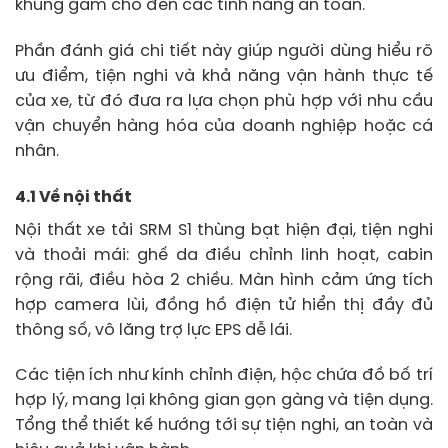
khung gầm cho đến các tính năng an toàn.
Phần đánh giá chi tiết này giúp người dùng hiểu rõ
ưu điểm, tiện nghi và khả năng vận hành thực tế
của xe, từ đó đưa ra lựa chọn phù hợp với nhu cầu
vận chuyển hàng hóa của doanh nghiệp hoặc cá
nhân.
4.1 Về nội thất
Nội thất xe tải SRM S1 thùng bạt hiện đại, tiện nghi
và thoải mái: ghế da điều chỉnh linh hoạt, cabin
rộng rãi, điều hòa 2 chiều. Màn hình cảm ứng tích
hợp camera lùi, đồng hồ điện tử hiển thị đầy đủ
thông số, vô lăng trợ lực EPS dễ lái.
Các tiện ích như kính chỉnh điện, hộc chứa đồ bố trí
hợp lý, mang lại không gian gọn gàng và tiện dụng.
Tổng thể thiết kế hướng tới sự tiện nghi, an toàn và