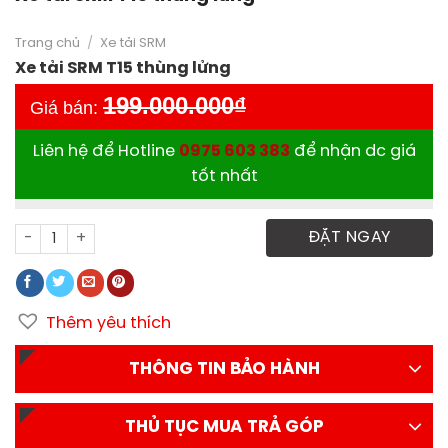
Trang chủ
/
Xe tải SRM
Xe tải SRM T15 thùng lửng
199.000.000
₫
Giá bán:
Liên hệ để Hotline
0975 603 383
để nhận dc giá
tốt nhất
Xe tải SRM T15 thùng lửng số lượng
ĐẶT NGAY
Thêm yêu thích
THÔNG TIN BẢO HÀNH
THỦ TỤC MUA TRẢ GÓP