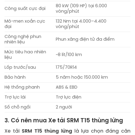
80 kW (109 HP) tại 6.000
Công suất cực đại
vòng/phút
Mô-men xoắn cực
132 Nm tại 4.000–4.400
đại
vòng/phút
Công nghệ phun
Phun xăng điện tử đa điểm
nhiên liệu
Mức tiêu hao nhiên
~8 lít/100 km
liệu
Lốp trước/sau
175/70R14
Bảo hành
5 năm hoặc 150.000 km
Hệ thống phanh
ABS & EBD
Trợ lực lái
Trợ lực điện
Số chỗ ngồi
2 người
3. Có nên mua Xe tải SRM T15 thùng lửng
Xe tải
SRM T15 thùng lửng
là lựa chọn đáng cân