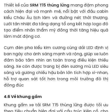
Thiết kế của
SRM T15 thùng lửng
mang đậm phong
cách hiện đại và mạnh mẽ, nổi bật với đầu cabin
kiểu Châu Âu lịch lãm và đường nét thời thượng.
Lưới tản nhiệt đa tầng dạng tổ ong kết hợp logo đỏ
tạo điểm nhấn thẩm mỹ đồng thời tăng hiệu quả
làm mát động cơ.
Cụm đèn pha kiểu kim cương cùng dải LED định vị
ban ngày cho ánh sáng mạnh và rộng, giúp xe luôn
đảm bảo tầm nhìn an toàn trong điều kiện thiếu
sáng. Xe còn được trang bị đèn sương mù LED siêu
sáng và gương chiếu hậu bản lớn tích hợp xi-nhan,
hỗ trợ quan sát tốt hơn trong môi trường đô thị
đông đúc
4.6 Về khung gầm
Khung gầm xe tải SRM T15 thùng lửng được tối ưu
theo tiêu chuẩn hiện đại với cấu trúc kiên cố, cho