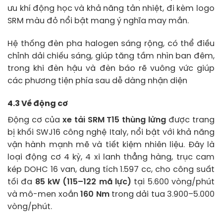
ưu khí động học và khả năng tản nhiệt, đi kèm logo
SRM màu đỏ nổi bật mang ý nghĩa may mắn.
Hệ thống đèn pha halogen sáng rộng, có thể điều
chỉnh dải chiếu sáng, giúp tăng tầm nhìn ban đêm,
trong khi đèn hậu và đèn báo rẽ vuông vức giúp
các phương tiện phía sau dễ dàng nhận diện
4.3 Về động cơ
Động cơ của
xe tải SRM T15 thùng lửng
được trang
bị khối SWJ16 công nghệ Italy, nổi bật với khả năng
vận hành mạnh mẽ và tiết kiệm nhiên liệu. Đây là
loại động cơ 4 kỳ, 4 xi lanh thẳng hàng, trục cam
kép DOHC 16 van, dung tích 1.597 cc, cho công suất
tối đa
85 kW (115–122 mã lực)
tại 5.600 vòng/phút
và mô-men xoắn
160 Nm
trong dải tua 3.900–5.000
vòng/phút.