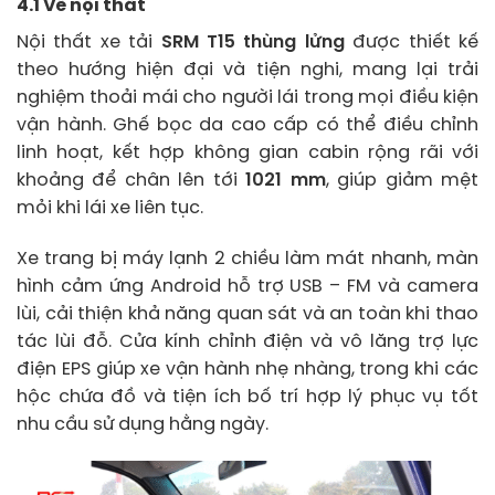
4.1 Về nội thất
Nội thất xe tải
SRM T15 thùng lửng
được thiết kế
theo hướng hiện đại và tiện nghi, mang lại trải
nghiệm thoải mái cho người lái trong mọi điều kiện
vận hành. Ghế bọc da cao cấp có thể điều chỉnh
linh hoạt, kết hợp không gian cabin rộng rãi với
khoảng để chân lên tới
1021 mm
, giúp giảm mệt
mỏi khi lái xe liên tục.
Xe trang bị máy lạnh 2 chiều làm mát nhanh, màn
hình cảm ứng Android hỗ trợ USB – FM và camera
lùi, cải thiện khả năng quan sát và an toàn khi thao
tác lùi đỗ. Cửa kính chỉnh điện và vô lăng trợ lực
điện EPS giúp xe vận hành nhẹ nhàng, trong khi các
hộc chứa đồ và tiện ích bố trí hợp lý phục vụ tốt
nhu cầu sử dụng hằng ngày.