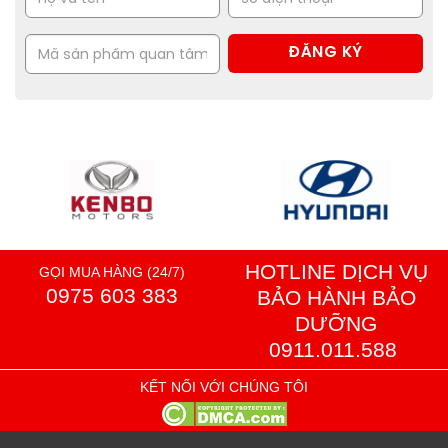
HOTLINE DỊCH VỤ
GỌI MUA HÀNG (24/7)
0975 603 383
BẢO HÀNH BẢO
DƯỠNG
0911.011.588
KẾT NỐI VỚI CHÚNG TÔI