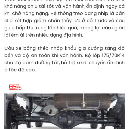
khả năng chịu tải tốt và vận hành ổn định ngay cả
khi chở hàng nặng. Hệ thống treo dạng nhíp lá bán
elip kết hợp giảm chấn thủy lực ở cả trước và sau
giúp hấp thụ rung lắc hiệu quả, mang lại cảm giác
lái êm ái trên nhiều dạng địa hình.
Cầu xe bằng thép nhập khẩu gia cường tăng độ
bền và độ an toàn khi vận hành. Bộ lốp 175/70R14
cho độ bám đường tốt, hỗ trợ xe di chuyển ổn định
ở tốc độ cao.