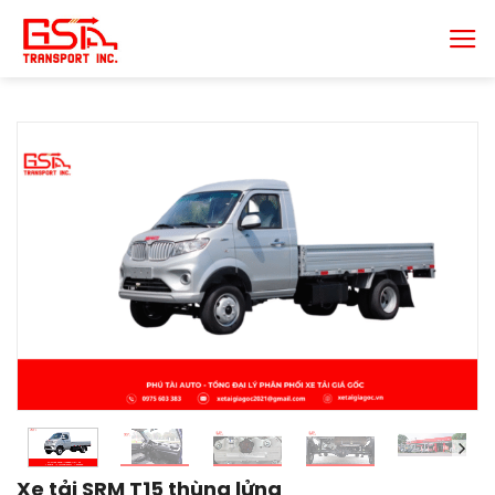
Chuyển
đến
nội
dung
Xe tải SRM T15 thùng lửng