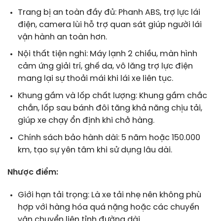
Trang bị an toàn đầy đủ: Phanh ABS, trợ lực lái
điện, camera lùi hỗ trợ quan sát giúp người lái
vận hành an toàn hơn.
Nội thất tiện nghi: Máy lạnh 2 chiều, màn hình
cảm ứng giải trí, ghế da, vô lăng trợ lực điện
mang lại sự thoải mái khi lái xe liên tục.
Khung gầm và lốp chất lượng: Khung gầm chắc
chắn, lốp sau bánh đôi tăng khả năng chịu tải,
giúp xe chạy ổn định khi chở hàng.
Chính sách bảo hành dài: 5 năm hoặc 150.000
km, tạo sự yên tâm khi sử dụng lâu dài.
Nhược điểm:
Giới hạn tải trọng: Là xe tải nhẹ nên không phù
hợp với hàng hóa quá nặng hoặc các chuyến
vận chuyển liên tỉnh đường dài.