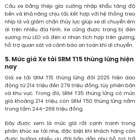
Cầu xe bằng thép gia cường nhập khẩu tăng độ
bền và khả năng chịu tải, kết hợp với hệ thống treo
nhíp lá và giảm chấn thủy lực giúp xe di chuyển êm
ái trên nhiều địa hình. Xe cũng được trang bị đèn
sương mù LED và đèn xi nhan tích hợp trên gương,
hỗ trợ quan sát và cảnh báo an toàn khi di chuyển.
5. Mức giá Xe tải SRM T15 thùng lửng hiện
nay
Giá xe tải SRM T15 thùng lửng đời 2025 hiện dao
động từ 214 triệu đến 279 triệu đồng, tùy phiên bản
và khu vực. Trong đó, SRM T35 thùng lửng có mức
giá khoảng 214 triệu, còn SRM T50 thùng lửng nằm
trong tầm 244–269 triệu đồng.
Đây được xem là mức giá rất cạnh tranh trong
phân khúc xe tải nhẹ, đặc biệt khi khách hàng còn
được hưởng nhiều ưu đãi hấp dẫn như hỗ trợ trả