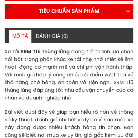
TIÊU CHUẨN SẢN PHẨM
MÔ TẢ
ĐÁNH GIÁ (0)
Xe tải
SRM T15 thùng lửng
đang trở thành lựa chọn
nổi bật trong phân khúc xe tải nhẹ nhờ thiết kế linh
hoạt, động cơ mạnh mẽ và chi phí vận hành thấp.
Với mức giá hợp lý cùng nhiều ưu điểm vượt trội về
khả năng chở hàng, an toàn và tiện nghi, SRM T15
thùng lửng đáp ứng tốt nhu cầu vận chuyển của cá
nhân và doanh nghiệp nhỏ.
Bài viết dưới đây sẽ giúp bạn hiểu rõ hơn về thông
số kỹ thuật, đánh giá chi tiết và lý do vì sao mẫu xe
này đang được nhiều khách hàng tin chọn. Bạn
cũng sẽ biết nơi mua xe uy tín, giá gốc kèm ưu đãi